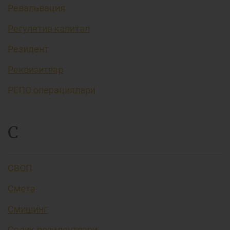
Ревальвация
Регулятив капитал
Резидент
Реквизитлар
РЕПО операциялари
С
СВОП
Смета
Смишинг
Солиқ резидентлари