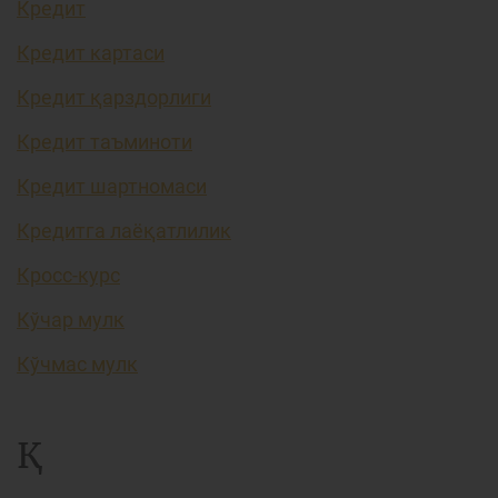
Кредит
Кредит картаси
Кредит қарздорлиги
Кредит таъминоти
Кредит шартномаси
Кредитга лаёқатлилик
Кросс-курс
Кўчар мулк
Кўчмас мулк
Қ