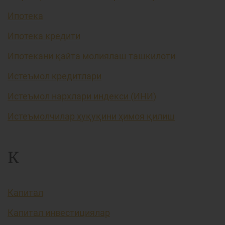
Ипотека
Ипотека кредити
Ипотекани қайта молиялаш ташкилоти
Истеъмол кредитлари
Истеъмол нархлари индекси (ИНИ)
Истеъмолчилар ҳуқуқини ҳимоя қилиш
К
Капитал
Капитал инвестициялар