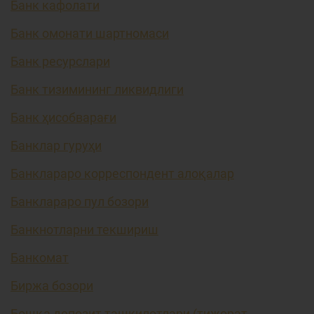
Банк кафолати
Банк омонати шартномаси
Банк ресурслари
Банк тизимининг ликвидлиги
Банк ҳисобварағи
Банклар гуруҳи
Банклараро корреспондент алоқалар
Банклараро пул бозори
Банкнотларни текшириш
Банкомат
Биржа бозори
Бошқа депозит ташкилотлари (тижорат