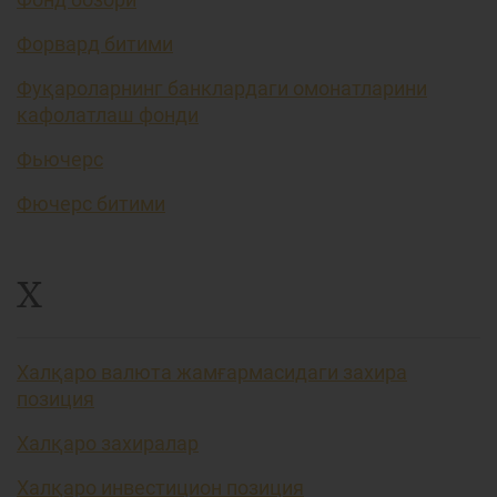
Форвард битими
Фуқароларнинг банклардаги омонатларини
кафолатлаш фонди
Фьючерс
Фючерс битими
Х
Халқаро валюта жамғармасидаги захира
позиция
Халқаро захиралар
Халқаро инвестицион позиция