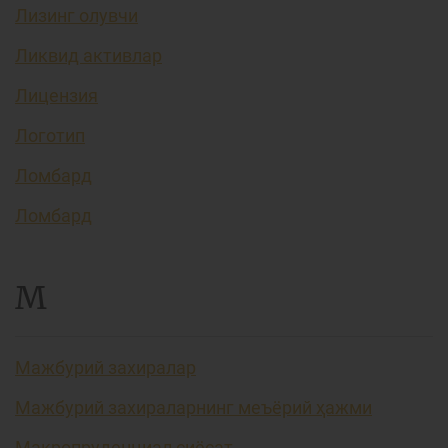
Лизинг олувчи
Ликвид активлар
Лицензия
Логотип
Ломбард
Ломбард
М
Мажбурий захиралар
Мажбурий захираларнинг меъёрий ҳажми
Макропруденциал сиёсат