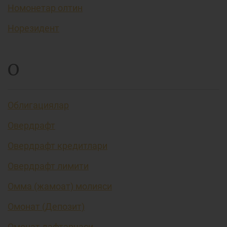
Номонетар олтин
Норезидент
О
Облигациялар
Овердрафт
Овердрафт кредитлари
Овердрафт лимити
Омма (жамоат) молияси
Омонат (Депозит)
Омонат дафтарчаси