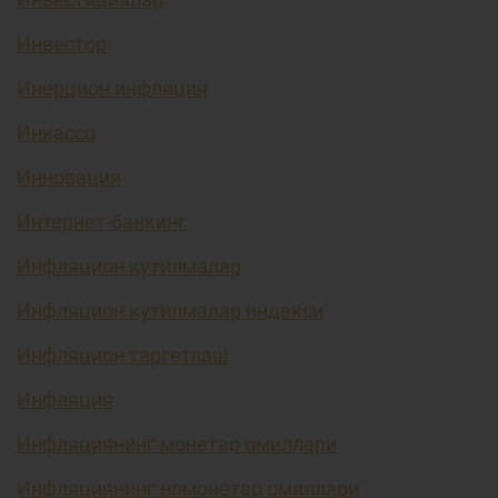
Инвестор
Инерцион инфляция
Инкассо
Инновация
Интернет-банкинг
Инфляцион кутилмалар
Инфляцион кутилмалар индекси
Инфляцион таргетлаш
Инфляция
Инфляциянинг монетар омиллари
Инфляциянинг номонетар омиллари