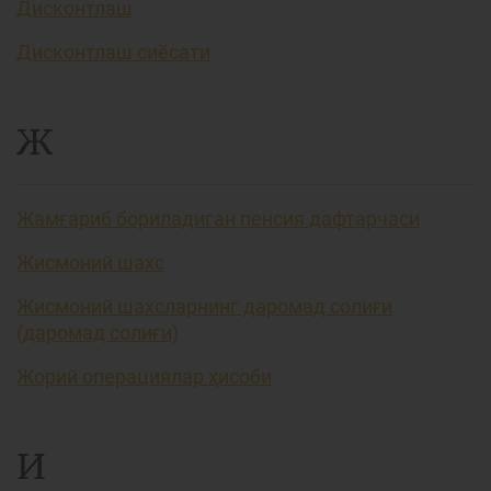
Дисконтлаш
Дисконтлаш сиёсати
Ж
Жамғариб бориладиган пенсия дафтарчаси
Жисмоний шахс
Жисмоний шахсларнинг даромад солиғи
(даромад солиғи)
Жорий операциялар ҳисоби
И