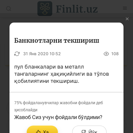
O’zb
Ўзб
Рус
Луғат
Мақолалар
Банкнотларни текшириш
Ўқув қўлланмалар
Луғат
31 Янв 2020 10:52
108
Луғат
пул бланкалари ва металл
тангаларнинг ҳақиқийлиги ва тўлов
Молиявий саводхонлик бўйича китоблар
қобилиятини текшириш.
Кирилл алифбоси
Лотин алифбоси
Видео
75%
фойдаланувчилар жавобни фойдали деб
Лойиҳалар
А
Б
В
Г
Ғ
Д
Е
ҳисоблайди
Жавоб Сиз учун фойдали бўлдими?
Интерактив хизматлар
Ё
Ж
З
И
Й
К
Қ
Фотогалерея
Ҳа
Йўқ