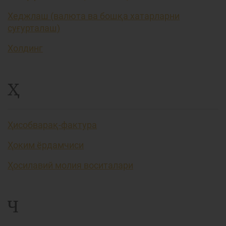
Хеджлаш (валюта ва бошқа хатарларни
суғурталаш)
Холдинг
Ҳ
Ҳисобварақ-фактура
Ҳоким ёрдамчиси
Ҳосилавий молия воситалари
Ч