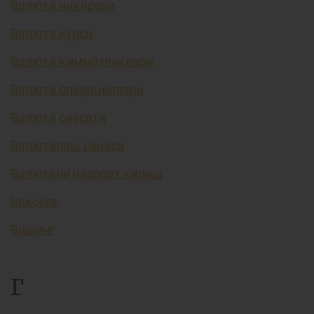
Валюта инқирози
Валюта курси
Валюта қимматликлари
Валюта операциялари
Валюта сиёсати
Валюталаш санаси
Валютани назорат қилиш
Вексель
Вишинг
Г