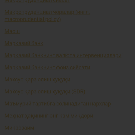
Макропруденциал чоралар (ингл.
macroprudential policy)
Маош
Марказий банк
Марказий банкнинг валюта интервенциялари
Марказий банкнинг фоиз сиёсати
Махсус қарз олиш ҳуқуқи
Махсус қарз олиш ҳуқуқи (SDR)
Маъмурий тартибга солинадиган нархлар
Меҳнат ҳақининг энг кам миқдори
Микрозайм