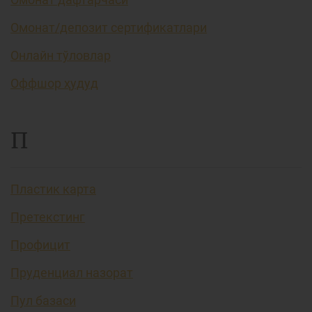
Омонат/депозит сертификатлари
Онлайн тўловлар
Оффшор ҳудуд
П
Пластик карта
Претекстинг
Профицит
Пруденциал назорат
Пул базаси