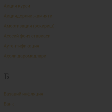
Акция курси
Акциядорлик жамияти
Амортизация (эскириш)
Асосий фоиз ставкаси
Аутентификация
Аҳоли даромадлари
Б
Базавий инфляция
Банк