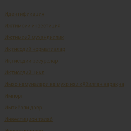
Идентификация
Ижтимоий инвестиция
Ижтимоий муҳандислик
Иқтисодий нормативлар
Иқтисодий ресурслар
Иқтисодий цикл
Имзо намуналари ва муҳр изи қўйилган варақча
Импорт
Имтиёзли давр
Инвестицион талаб
Инвестициялар