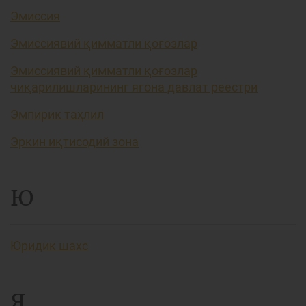
Эмиссия
Эмиссиявий қимматли қоғозлар
Эмиссиявий қимматли қоғозлар
чиқарилишларининг ягона давлат реестри
Эмпирик таҳлил
Эркин иқтисодий зона
Ю
Юридик шахс
Я