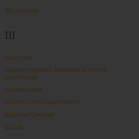
Чет эл банки
Ш
Шартнома
Шахсий жамғариб бориладиган пенсия
ҳисобварағи
Шахсий молия
Шахсий суғурта шартномаси
ШИР-код (Пин-код)
Штраф