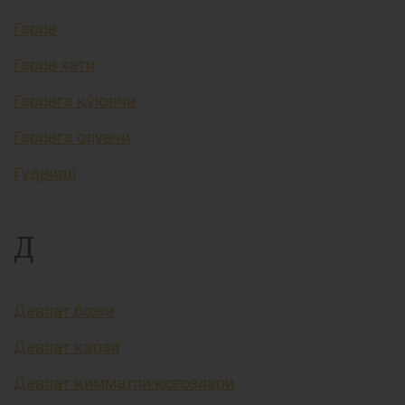
Гаров
Гаров хати
Гаровга қўювчи
Гаровга олувчи
Гудвилл
Д
Давлат божи
Давлат қарзи
Давлат қимматли қоғозлари