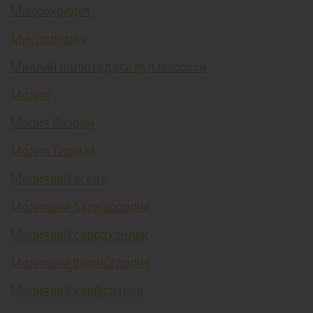
Микрокредит
Микролизинг
Миллий валютадаги пул массаси
Молия
Молия бозори
Молия тизими
Молиявий агент
Молиявий барқарорлик
Молиявий саводхонлик
Молиявий фирибгарлик
Молиявий хавфсизлик