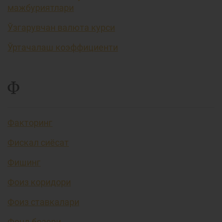
мажбуриятлари
Ўзгарувчан валюта курси
Ўртачалаш коэффициенти
Ф
Факторинг
Фискал сиёсат
Фишинг
Фоиз коридори
Фоиз ставкалари
Фонд бозори