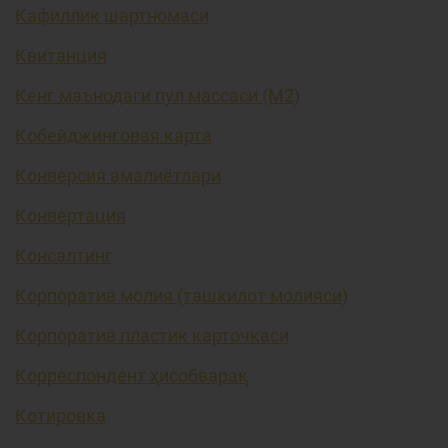
Кафиллик шартномаси
Квитанция
Кенг маънодаги пул массаси (М2)
Кобейджинговая карта
Конверсия амалиётлари
Конвертация
Консалтинг
Корпоратив молия (ташкилот молияси)
Корпоратив пластик карточкаси
Корреспондент ҳисобварақ
Котировка