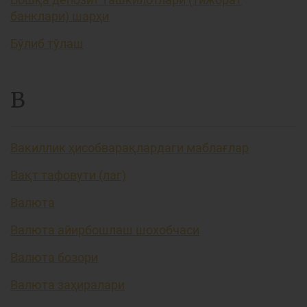
банклари) шарҳи
Бўлиб тўлаш
В
Вакиллик ҳисобварақлардаги маблағлар
Вақт тафовути (лаг)
Валюта
Валюта айирбошлаш шохобчаси
Валюта бозори
Валюта заҳиралари