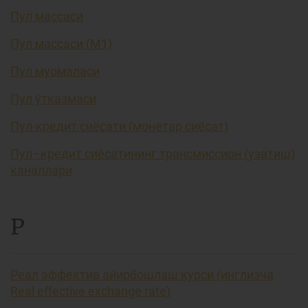
Пул массаси
Пул массаси (М1)
Пул муомаласи
Пул ўтказмаси
Пул-кредит сиёсати (монетар сиёсат)
Пул–кредит сиёсатининг трансмиссион (узатиш)
каналлари
Р
Реал эффектив айирбошлаш курси (инглизча
Real effective exchange rate)