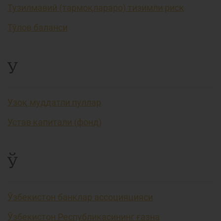
Тузилмавий (тармоқлараро) тизимли риск
Тўлов баланси
У
Узоқ муддатли пуллар
Устав капитали (фонд)
Ў
Ўзбекистон банклар ассоцияцияси
Ўзбекистон Республикасининг ғазна