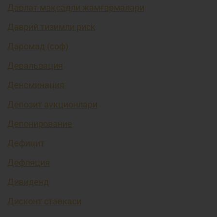
Давлат мақсадли жамғармалари
Даврий тизимли риск
Даромад (соф)
Девальвация
Деноминация
Депозит аукционлари
Депонирование
Дефицит
Дефляция
Дивиденд
Дисконт ставкаси