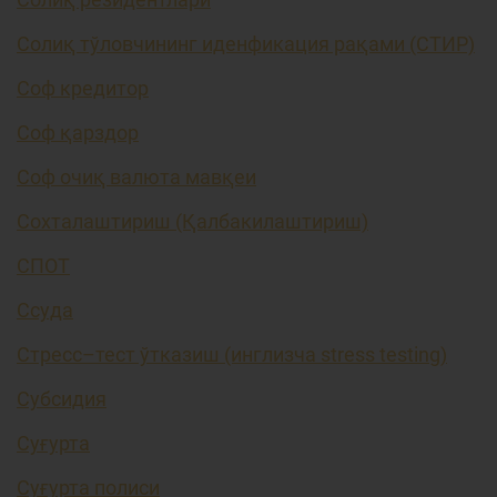
Солиқ тўловчининг иденфикация рақами (СТИР)
Соф кредитор
Соф қарздор
Соф очиқ валюта мавқеи
Сохталаштириш (Қалбакилаштириш)
СПОТ
Ссуда
Стресс–тест ўтказиш (инглизча stress testing)
Субсидия
Суғурта
Суғурта полиси