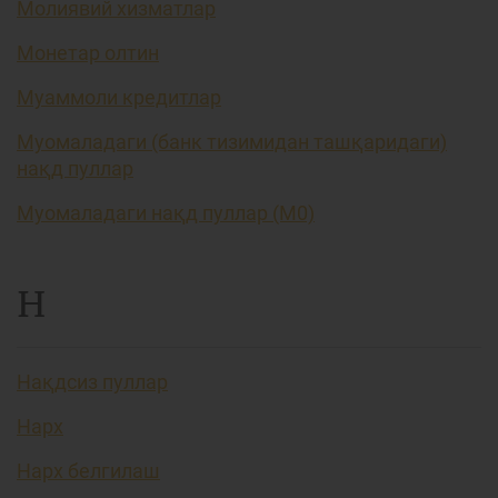
Молиявий хизматлар
Монетар олтин
Муаммоли кредитлар
Муомаладаги (банк тизимидан ташқаридаги)
нақд пуллар
Муомаладаги нақд пуллар (М0)
Н
Нақдсиз пуллар
Нарх
Нарх белгилаш