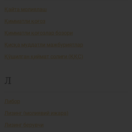
Қайта молиялаш
Қимматли қоғоз
Қимматли қоғозлар бозори
Қисқа муддатли мажбуриятлар
Қўшилган қиймат солиғи (ҚҚС)
Л
Либор
Лизинг (молиявий ижара)
Лизинг берувчи