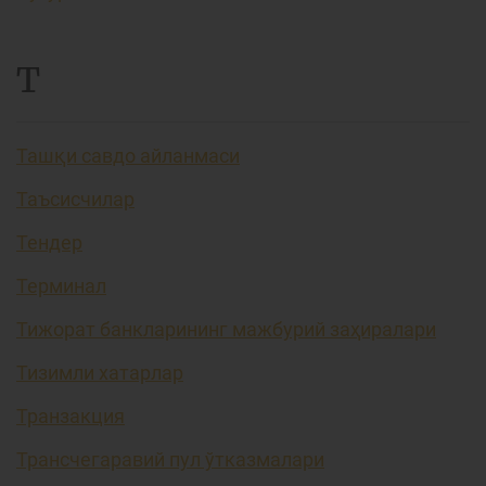
Т
Ташқи савдо айланмаси
Таъсисчилар
Тендер
Терминал
Тижорат банкларининг мажбурий заҳиралари
Тизимли хатарлар
Транзакция
Трансчегаравий пул ўтказмалари