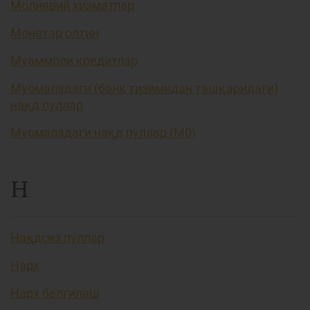
Молиявий хизматлар
Монетар олтин
Муаммоли кредитлар
Муомаладаги (банк тизимидан ташқаридаги)
нақд пуллар
Муомаладаги нақд пуллар (М0)
Н
Нақдсиз пуллар
Нарх
Нарх белгилаш