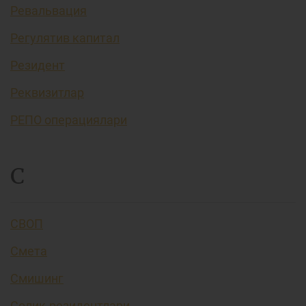
Ревальвация
Регулятив капитал
Резидент
Реквизитлар
РЕПО операциялари
С
СВОП
Смета
Смишинг
Солиқ резидентлари