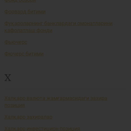
Форвард битими
Фуқароларнинг банклардаги омонатларини
кафолатлаш фонди
Фьючерс
Фючерс битими
Х
Халқаро валюта жамғармасидаги захира
позиция
Халқаро захиралар
Халқаро инвестицион позиция