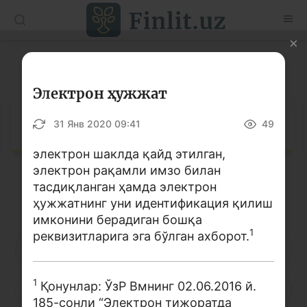
O’zb
Ўзб
Рус
Луғат
Мақолалар
Электрон ҳужжат
Ўқув қўлланмалар
Луғат
31 Янв 2020 09:41
49
Луғат
электрон шаклда қайд этилган,
электрон рақамли имзо билан
Молиявий саводхонлик бўйича китоблар
тасдиқланган ҳамда электрон
Кирилл алифбоси
Лотин алифбоси
Видео
ҳужжатнинг уни идентификация қилиш
имконини берадиган бошқа
1
реквизитларига эга бўлган ахборот.
Лойиҳалар
А
Б
В
Г
Ғ
Д
Е
Интерактив хизматлар
1
Қонунлар: ЎзР Вмнинг 02.06.2016 й.
Ё
Ж
З
И
Й
К
Қ
Фотогалерея
185-сонли “Электрон тижоратда