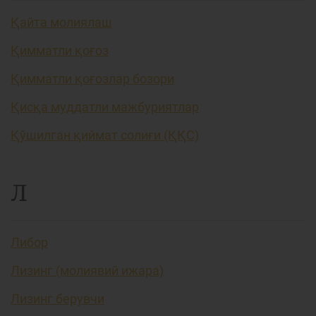
Қайта молиялаш
Қимматли қоғоз
Қимматли қоғозлар бозори
Қисқа муддатли мажбуриятлар
Қўшилган қиймат солиғи (ҚҚС)
Л
Либор
Лизинг (молиявий ижара)
Лизинг берувчи