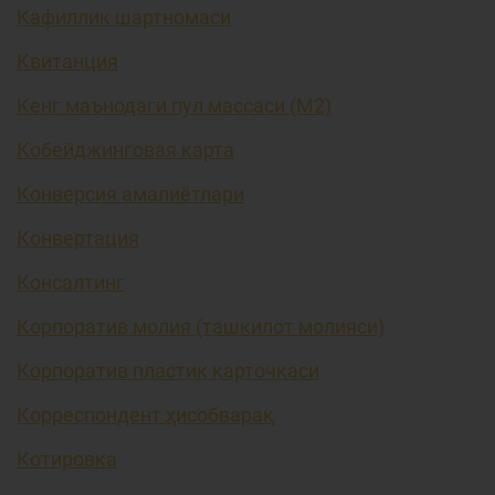
Кафиллик шартномаси
Квитанция
Кенг маънодаги пул массаси (М2)
Кобейджинговая карта
Конверсия амалиётлари
Конвертация
Консалтинг
Корпоратив молия (ташкилот молияси)
Корпоратив пластик карточкаси
Корреспондент ҳисобварақ
Котировка