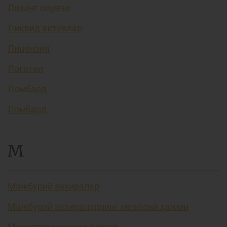
Лизинг олувчи
Ликвид активлар
Лицензия
Логотип
Ломбард
Ломбард
М
Мажбурий захиралар
Мажбурий захираларнинг меъёрий ҳажми
Макропруденциал сиёсат