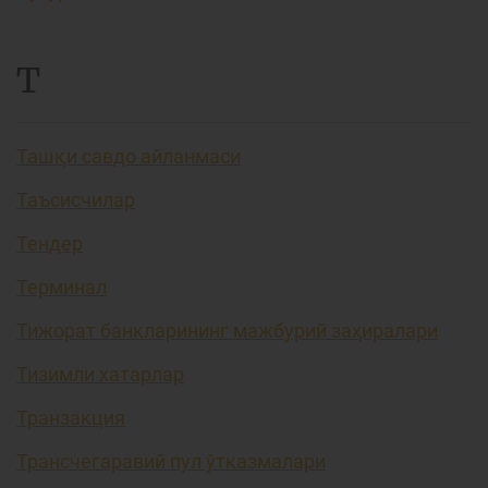
Т
Ташқи савдо айланмаси
Таъсисчилар
Тендер
Терминал
Тижорат банкларининг мажбурий заҳиралари
Тизимли хатарлар
Транзакция
Трансчегаравий пул ўтказмалари