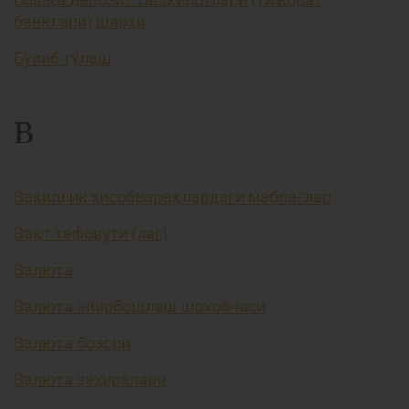
банклари) шарҳи
Бўлиб тўлаш
В
Вакиллик ҳисобварақлардаги маблағлар
Вақт тафовути (лаг)
Валюта
Валюта айирбошлаш шохобчаси
Валюта бозори
Валюта заҳиралари