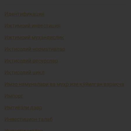
Идентификация
Ижтимоий инвестиция
Ижтимоий муҳандислик
Иқтисодий нормативлар
Иқтисодий ресурслар
Иқтисодий цикл
Имзо намуналари ва муҳр изи қўйилган варақча
Импорт
Имтиёзли давр
Инвестицион талаб
Инвестициялар