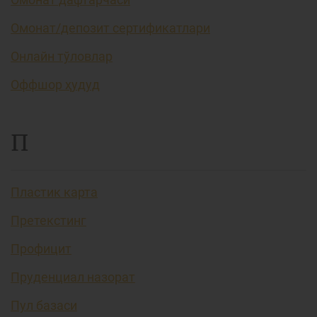
Омонат/депозит сертификатлари
Онлайн тўловлар
Оффшор ҳудуд
П
Пластик карта
Претекстинг
Профицит
Пруденциал назорат
Пул базаси