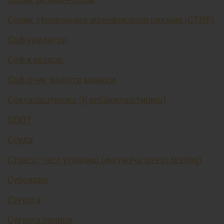
Солиқ тўловчининг иденфикация рақами (СТИР)
Соф кредитор
Соф қарздор
Соф очиқ валюта мавқеи
Сохталаштириш (Қалбакилаштириш)
СПОТ
Ссуда
Стресс–тест ўтказиш (инглизча stress testing)
Субсидия
Суғурта
Суғурта полиси