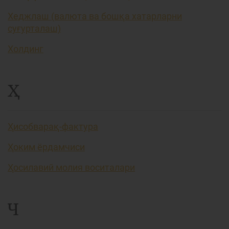
Хеджлаш (валюта ва бошқа хатарларни
суғурталаш)
Холдинг
Ҳ
Ҳисобварақ-фактура
Ҳоким ёрдамчиси
Ҳосилавий молия воситалари
Ч