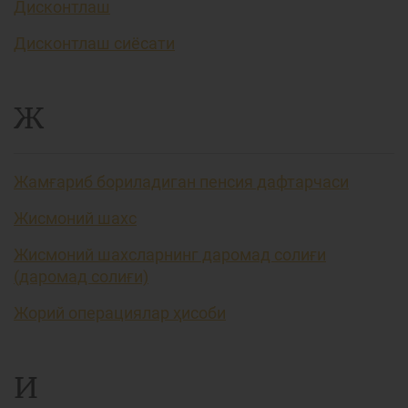
Дисконтлаш
Дисконтлаш сиёсати
Ж
Жамғариб бориладиган пенсия дафтарчаси
Жисмоний шахс
Жисмоний шахсларнинг даромад солиғи
(даромад солиғи)
Жорий операциялар ҳисоби
И