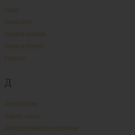
Гаров
Гаров хати
Гаровга қўювчи
Гаровга олувчи
Гудвилл
Д
Давлат божи
Давлат қарзи
Давлат қимматли қоғозлари