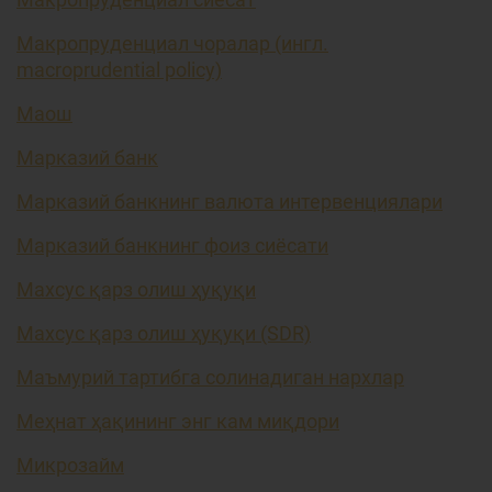
Макропруденциал чоралар (ингл.
macroprudential policy)
Маош
Марказий банк
Марказий банкнинг валюта интервенциялари
Марказий банкнинг фоиз сиёсати
Махсус қарз олиш ҳуқуқи
Махсус қарз олиш ҳуқуқи (SDR)
Маъмурий тартибга солинадиган нархлар
Меҳнат ҳақининг энг кам миқдори
Микрозайм