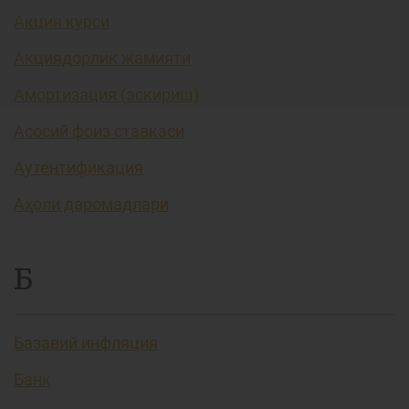
Акция курси
Акциядорлик жамияти
Амортизация (эскириш)
Асосий фоиз ставкаси
Аутентификация
Аҳоли даромадлари
Б
Базавий инфляция
Банк