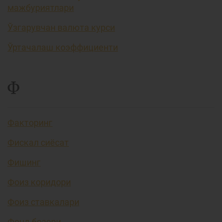
мажбуриятлари
Ўзгарувчан валюта курси
Ўртачалаш коэффициенти
Ф
Факторинг
Фискал сиёсат
Фишинг
Фоиз коридори
Фоиз ставкалари
Фонд бозори