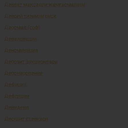
Давлат мақсадли жамғармалари
Даврий тизимли риск
Даромад (соф)
Девальвация
Деноминация
Депозит аукционлари
Депонирование
Дефицит
Дефляция
Дивиденд
Дисконт ставкаси