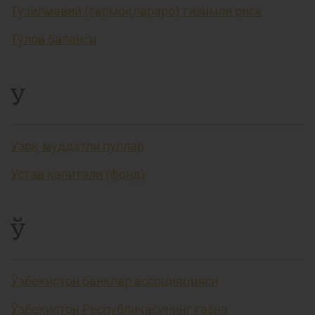
Тузилмавий (тармоқлараро) тизимли риск
Тўлов баланси
У
Узоқ муддатли пуллар
Устав капитали (фонд)
Ў
Ўзбекистон банклар ассоцияцияси
Ўзбекистон Республикасининг ғазна