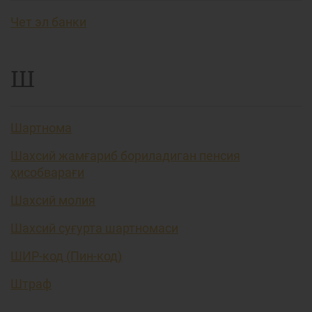
Чет эл банки
Ш
Шартнома
Шахсий жамғариб бориладиган пенсия
ҳисобварағи
Шахсий молия
Шахсий суғурта шартномаси
ШИР-код (Пин-код)
Штраф