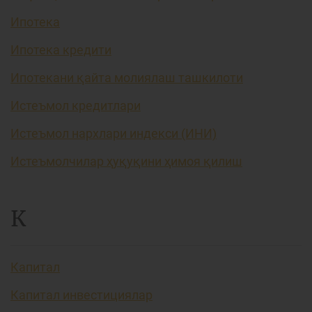
Ипотека
Ипотека кредити
Ипотекани қайта молиялаш ташкилоти
Истеъмол кредитлари
Истеъмол нархлари индекси (ИНИ)
Истеъмолчилар ҳуқуқини ҳимоя қилиш
К
Капитал
Капитал инвестициялар