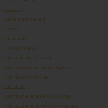
Инвестор
Инерцион инфляция
Инкассо
Инновация
Интернет-банкинг
Инфляцион кутилмалар
Инфляцион кутилмалар индекси
Инфляцион таргетлаш
Инфляция
Инфляциянинг монетар омиллари
Инфляциянинг номонетар омиллари