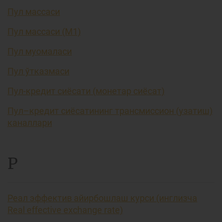
Пул массаси
Пул массаси (М1)
Пул муомаласи
Пул ўтказмаси
Пул-кредит сиёсати (монетар сиёсат)
Пул–кредит сиёсатининг трансмиссион (узатиш)
каналлари
Р
Реал эффектив айирбошлаш курси (инглизча
Real effective exchange rate)