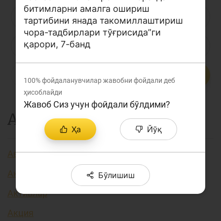
битимларни амалга ошириш
Лойиҳа ҳақида
Л
М
Н
О
П
Р
С
тартибини янада такомиллаштириш
Кенгайтирилган қидирув
чора-тадбирлари тўғрисида”ги
қарори, 7-банд
Т
У
Ў
Ү
Ф
Х
Ҳ
Сайт харитаси
Ц
Ч
Ш
Э
Ю
Я
...
100%
фойдаланувчилар жавобни фойдали деб
ҳисоблайди
Жавоб Сиз учун фойдали бўлдими?
А
Ҳа
Йўқ
Авторизация
Аккредитив
Бўлишиш
Активлар
Акция