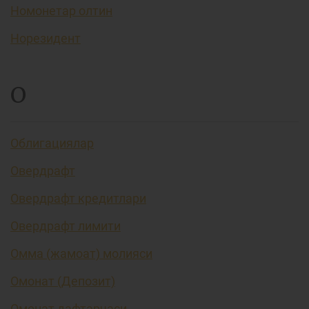
Номонетар олтин
Норезидент
О
Облигациялар
Овердрафт
Овердрафт кредитлари
Овердрафт лимити
Омма (жамоат) молияси
Омонат (Депозит)
Омонат дафтарчаси