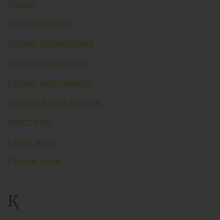
Кредит
Кредит картаси
Кредит қарздорлиги
Кредит таъминоти
Кредит шартномаси
Кредитга лаёқатлилик
Кросс-курс
Кўчар мулк
Кўчмас мулк
Қ