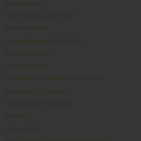
Банк кафолати
Банк омонати шартномаси
Банк ресурслари
Банк тизимининг ликвидлиги
Банк ҳисобварағи
Банклар гуруҳи
Банклараро корреспондент алоқалар
Банклараро пул бозори
Банкнотларни текшириш
Банкомат
Биржа бозори
Бошқа депозит ташкилотлари (тижорат