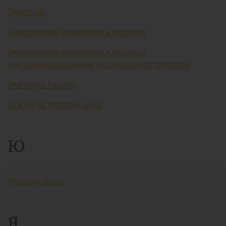
Эмиссия
Эмиссиявий қимматли қоғозлар
Эмиссиявий қимматли қоғозлар
чиқарилишларининг ягона давлат реестри
Эмпирик таҳлил
Эркин иқтисодий зона
Ю
Юридик шахс
Я