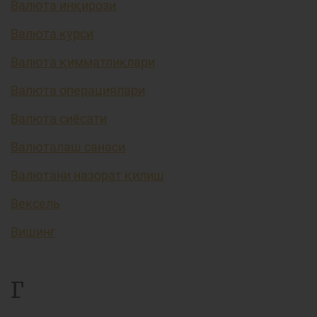
Валюта инқирози
Валюта курси
Валюта қимматликлари
Валюта операциялари
Валюта сиёсати
Валюталаш санаси
Валютани назорат қилиш
Вексель
Вишинг
Г