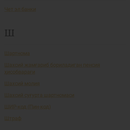
Чет эл банки
Ш
Шартнома
Шахсий жамғариб бориладиган пенсия
ҳисобварағи
Шахсий молия
Шахсий суғурта шартномаси
ШИР-код (Пин-код)
Штраф