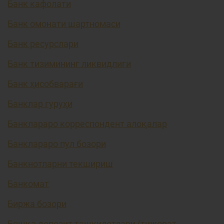
Банк кафолати
Банк омонати шартномаси
Банк ресурслари
Банк тизимининг ликвидлиги
Банк ҳисобварағи
Банклар гуруҳи
Банклараро корреспондент алоқалар
Банклараро пул бозори
Банкнотларни текшириш
Банкомат
Биржа бозори
Бошқа депозит ташкилотлари (тижорат