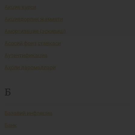
Акция курси
Акциядорлик жамияти
Амортизация (эскириш)
Асосий фоиз ставкаси
Аутентификация
Аҳоли даромадлари
Б
Базавий инфляция
Банк