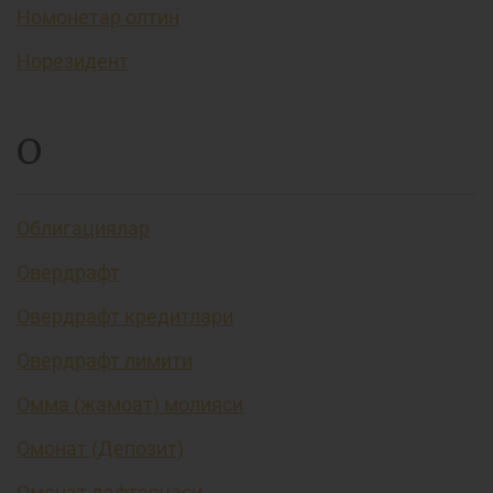
Номонетар олтин
Норезидент
О
Облигациялар
Овердрафт
Овердрафт кредитлари
Овердрафт лимити
Омма (жамоат) молияси
Омонат (Депозит)
Омонат дафтарчаси