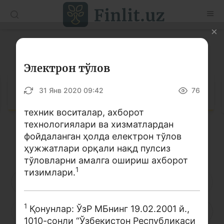
O’zb
Ўзб
Рус
Луғат
Мақолалар
Электрон тўлов
Ўқув қўлланмалар
Луғат
31 Янв 2020 09:42
76
Луғат
техник воситалар, ахборот
технологиялари ва хизматлардан
Молиявий саводхонлик бўйича китоблар
фойдаланган ҳолда електрон тўлов
Кирилл алифбоси
Лотин алифбоси
Видео
ҳужжатлари орқали нақд пулсиз
тўловларни амалга ошириш ахборот
1
тизимлари.
Лойиҳалар
А
Б
В
Г
Ғ
Д
Е
Интерактив хизматлар
1
Қонунлар: ЎзР МБнинг 19.02.2001 й.,
Ё
Ж
З
И
Й
К
Қ
Фотогалерея
1010-сонли “Ўзбекистон Республикаси