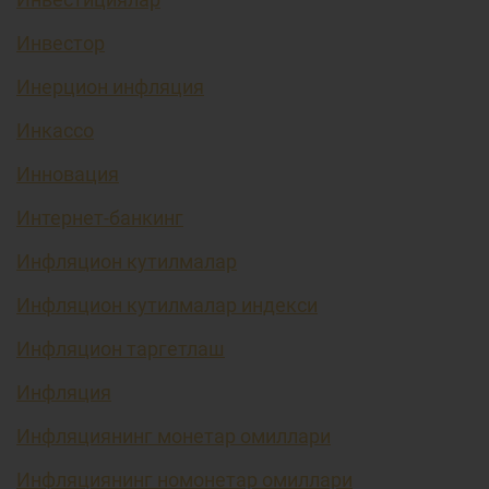
Инвестор
Инерцион инфляция
Инкассо
Инновация
Интернет-банкинг
Инфляцион кутилмалар
Инфляцион кутилмалар индекси
Инфляцион таргетлаш
Инфляция
Инфляциянинг монетар омиллари
Инфляциянинг номонетар омиллари