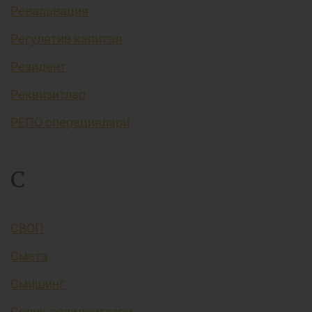
Ревальвация
Регулятив капитал
Резидент
Реквизитлар
РЕПО операциялари
С
СВОП
Смета
Смишинг
Солиқ резидентлари