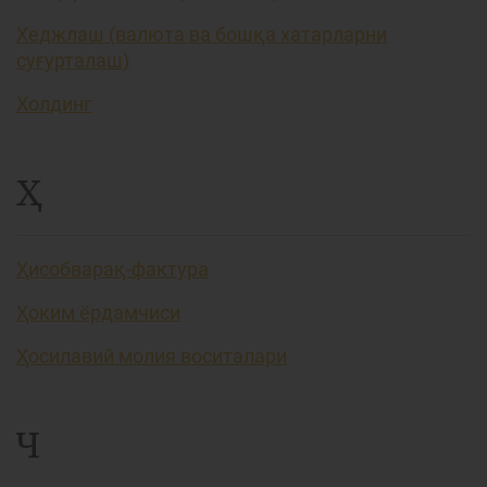
Хеджлаш (валюта ва бошқа хатарларни
суғурталаш)
Холдинг
Ҳ
Ҳисобварақ-фактура
Ҳоким ёрдамчиси
Ҳосилавий молия воситалари
Ч