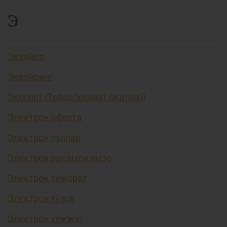
Э
Эквайер
Эквайринг
Экспорт (Товар/хизмат (ишлар))
Электрон оферта
Электрон пуллар
Электрон рақамли имзо
Электрон тижорат
Электрон тўлов
Электрон ҳужжат