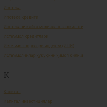
Ипотека
Ипотека кредити
Ипотекани қайта молиялаш ташкилоти
Истеъмол кредитлари
Истеъмол нархлари индекси (ИНИ)
Истеъмолчилар ҳуқуқини ҳимоя қилиш
К
Капитал
Капитал инвестициялар