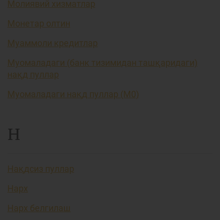
Молиявий хизматлар
Монетар олтин
Муаммоли кредитлар
Муомаладаги (банк тизимидан ташқаридаги)
нақд пуллар
Муомаладаги нақд пуллар (М0)
Н
Нақдсиз пуллар
Нарх
Нарх белгилаш