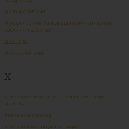
Форвард битими
Фуқароларнинг банклардаги омонатларини
кафолатлаш фонди
Фьючерс
Фючерс битими
Х
Халқаро валюта жамғармасидаги захира
позиция
Халқаро захиралар
Халқаро инвестицион позиция