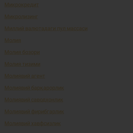
Микрокредит
Микролизинг
Миллий валютадаги пул массаси
Молия
Молия бозори
Молия тизими
Молиявий агент
Молиявий барқарорлик
Молиявий саводхонлик
Молиявий фирибгарлик
Молиявий хавфсизлик