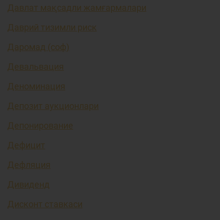
Давлат мақсадли жамғармалари
Даврий тизимли риск
Даромад (соф)
Девальвация
Деноминация
Депозит аукционлари
Депонирование
Дефицит
Дефляция
Дивиденд
Дисконт ставкаси