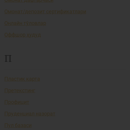
Омонат/депозит сертификатлари
Онлайн тўловлар
Оффшор ҳудуд
П
Пластик карта
Претекстинг
Профицит
Пруденциал назорат
Пул базаси