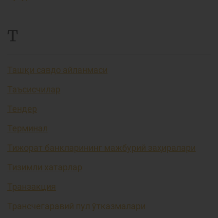
Т
Ташқи савдо айланмаси
Таъсисчилар
Тендер
Терминал
Тижорат банкларининг мажбурий заҳиралари
Тизимли хатарлар
Транзакция
Трансчегаравий пул ўтказмалари