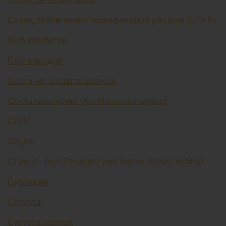
Солиқ тўловчининг иденфикация рақами (СТИР)
Соф кредитор
Соф қарздор
Соф очиқ валюта мавқеи
Сохталаштириш (Қалбакилаштириш)
СПОТ
Ссуда
Стресс–тест ўтказиш (инглизча stress testing)
Субсидия
Суғурта
Суғурта полиси