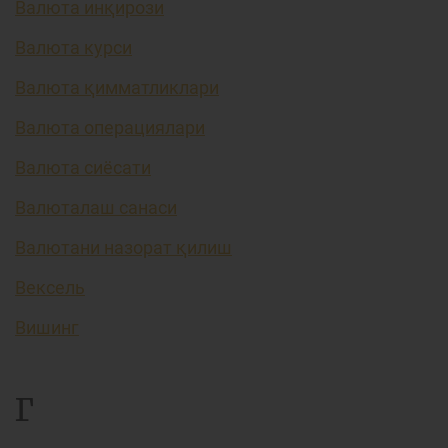
Валюта инқирози
Валюта курси
Валюта қимматликлари
Валюта операциялари
Валюта сиёсати
Валюталаш санаси
Валютани назорат қилиш
Вексель
Вишинг
Г