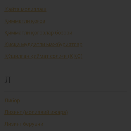
Қайта молиялаш
Қимматли қоғоз
Қимматли қоғозлар бозори
Қисқа муддатли мажбуриятлар
Қўшилган қиймат солиғи (ҚҚС)
Л
Либор
Лизинг (молиявий ижара)
Лизинг берувчи