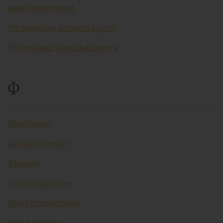
мажбуриятлари
Ўзгарувчан валюта курси
Ўртачалаш коэффициенти
Ф
Факторинг
Фискал сиёсат
Фишинг
Фоиз коридори
Фоиз ставкалари
Фонд бозори