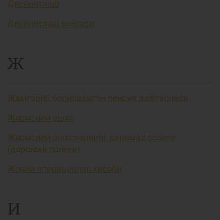
Дисконтлаш
Дисконтлаш сиёсати
Ж
Жамғариб бориладиган пенсия дафтарчаси
Жисмоний шахс
Жисмоний шахсларнинг даромад солиғи
(даромад солиғи)
Жорий операциялар ҳисоби
И