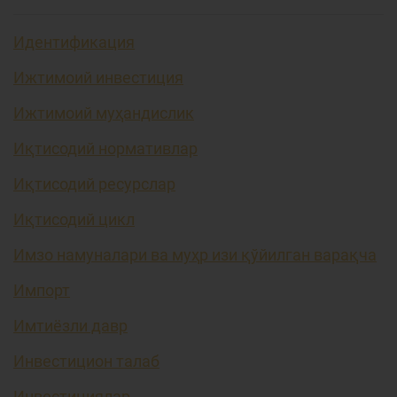
Идентификация
Ижтимоий инвестиция
Ижтимоий муҳандислик
Иқтисодий нормативлар
Иқтисодий ресурслар
Иқтисодий цикл
Имзо намуналари ва муҳр изи қўйилган варақча
Импорт
Имтиёзли давр
Инвестицион талаб
Инвестициялар