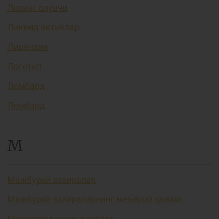
Лизинг олувчи
Ликвид активлар
Лицензия
Логотип
Ломбард
Ломбард
М
Мажбурий захиралар
Мажбурий захираларнинг меъёрий ҳажми
Макропруденциал сиёсат