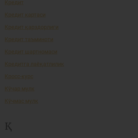
Кредит
Кредит картаси
Кредит қарздорлиги
Кредит таъминоти
Кредит шартномаси
Кредитга лаёқатлилик
Кросс-курс
Кўчар мулк
Кўчмас мулк
Қ