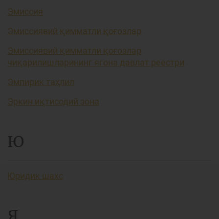
Эмиссия
Эмиссиявий қимматли қоғозлар
Эмиссиявий қимматли қоғозлар
чиқарилишларининг ягона давлат реестри
Эмпирик таҳлил
Эркин иқтисодий зона
Ю
Юридик шахс
Я