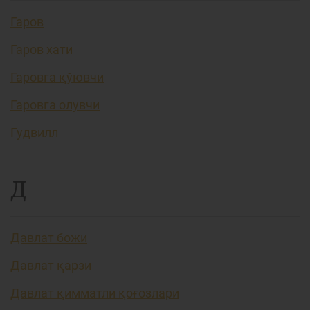
Гаров
Гаров хати
Гаровга қўювчи
Гаровга олувчи
Гудвилл
Д
Давлат божи
Давлат қарзи
Давлат қимматли қоғозлари