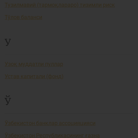
Тузилмавий (тармоқлараро) тизимли риск
Тўлов баланси
У
Узоқ муддатли пуллар
Устав капитали (фонд)
Ў
Ўзбекистон банклар ассоцияцияси
Ўзбекистон Республикасининг ғазна