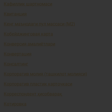
Кафиллик шартномаси
Квитанция
Кенг маънодаги пул массаси (М2)
Кобейджинговая карта
Конверсия амалиётлари
Конвертация
Консалтинг
Корпоратив молия (ташкилот молияси)
Корпоратив пластик карточкаси
Корреспондент ҳисобварақ
Котировка