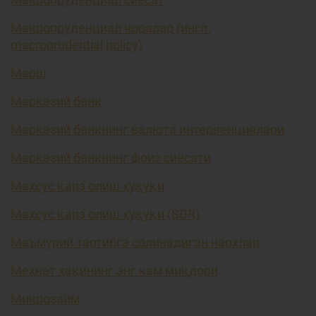
Макропруденциал чоралар (ингл.
macroprudential policy)
Маош
Марказий банк
Марказий банкнинг валюта интервенциялари
Марказий банкнинг фоиз сиёсати
Махсус қарз олиш ҳуқуқи
Махсус қарз олиш ҳуқуқи (SDR)
Маъмурий тартибга солинадиган нархлар
Меҳнат ҳақининг энг кам миқдори
Микрозайм