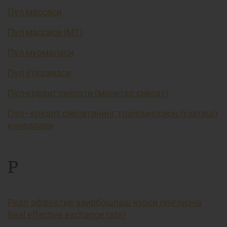
Пул массаси
Пул массаси (М1)
Пул муомаласи
Пул ўтказмаси
Пул-кредит сиёсати (монетар сиёсат)
Пул–кредит сиёсатининг трансмиссион (узатиш)
каналлари
Р
Реал эффектив айирбошлаш курси (инглизча
Real effective exchange rate)