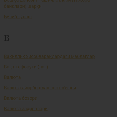
банклари) шарҳи
Бўлиб тўлаш
В
Вакиллик ҳисобварақлардаги маблағлар
Вақт тафовути (лаг)
Валюта
Валюта айирбошлаш шохобчаси
Валюта бозори
Валюта заҳиралари