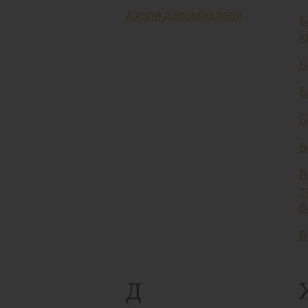
Аҳоли даромадлари
Б
к
Б
Б
Б
Б
Б
т
б
Б
Д