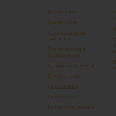
Давлат божи
Ж
п
Давлат қарзи
Ж
Давлат қимматли
қоғозлари
Ж
д
Давлат мақсадли
с
жамғармалари
Ж
Даврий тизимли риск
ҳ
Даромад (соф)
Девальвация
Деноминация
Депозит аукционлари