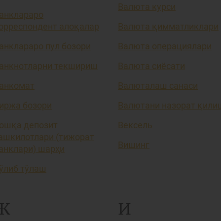
Валюта курси
анклараро
орреспондент алоқалар
Валюта қимматликлари
анклараро пул бозори
Валюта операциялари
анкнотларни текшириш
Валюта сиёсати
анкомат
Валюталаш санаси
иржа бозори
Валютани назорат қили
ошқа депозит
Вексель
ашкилотлари (тижорат
Вишинг
анклари) шарҳи
ўлиб тўлаш
Ж
И