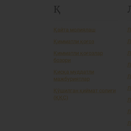
Қ
Қайта молиялаш
Л
Қимматли қоғоз
Л
Қимматли қоғозлар
Л
бозори
Л
Қисқа муддатли
Л
мажбуриятлар
Л
Қўшилган қиймат солиғи
(ҚҚС)
Л
Л
Л