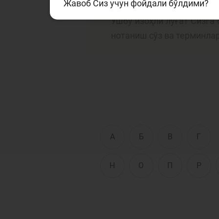
Жавоб Сиз учун фойдали бўлдими?
Ушбу луғатда банк ва мо
Ушбу изоҳли луғат Сизга
нотаниш сўз ва терминла
Тўлов ва ўтказмалар
М
Б
Молиявий
и
хавфсизлик
ҳ
А
Б
В
Г
Н
О
П
Р