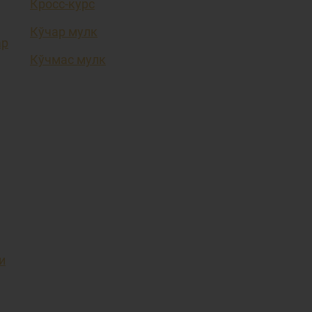
Кросс-курс
Кўчар мулк
ар
Кўчмас мулк
и