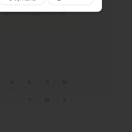
Интерактив
тўплашга ҳаракат қилдик.
хизматлар
тлар матнларида учратган
сати
Фотогалерея
Лойиҳа ҳақида
Кенгайтирилган
қидирув
Сайт харитаси
К
Қ
Л
М
Ц
Ч
Ш
Э