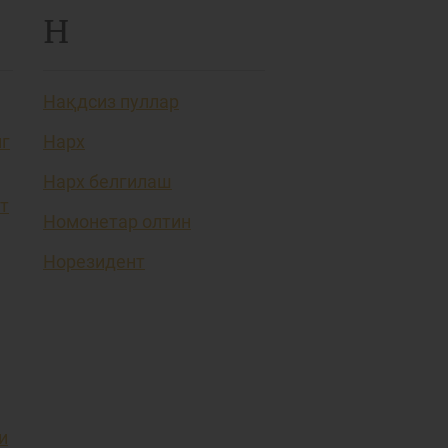
Н
Нақдсиз пуллар
нг
Нарх
Нарх белгилаш
т
Номонетар олтин
Норезидент
и