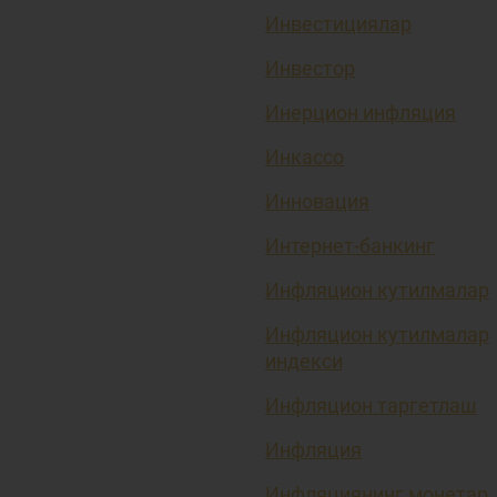
Инвестициялар
Инвестор
Инерцион инфляция
Инкассо
Инновация
Интернет-банкинг
Инфляцион кутилмалар
Инфляцион кутилмалар
индекси
Инфляцион таргетлаш
Инфляция
Инфляциянинг монетар