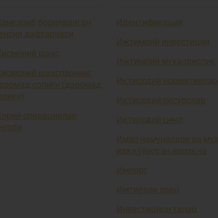
амғариб бориладиган
Идентификация
енсия дафтарчаси
Ижтимоий инвестиция
исмоний шахс
Ижтимоий муҳандислик
исмоний шахсларнинг
Иқтисодий нормативлар
аромад солиғи (даромад
олиғи)
Иқтисодий ресурслар
орий операциялар
Иқтисодий цикл
исоби
Имзо намуналари ва му
изи қўйилган варақча
Импорт
Имтиёзли давр
Инвестицион талаб