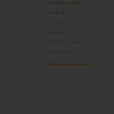
Депонирование
Дефицит
Дефляция
Дивиденд
Дисконт ставкаси
Дисконтлаш
Дисконтлаш сиёсати