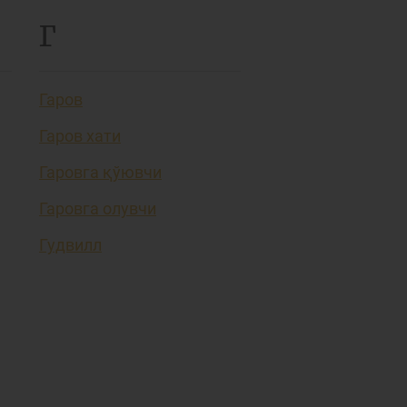
Г
Гаров
Гаров хати
Гаровга қўювчи
Гаровга олувчи
Гудвилл