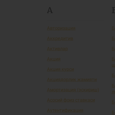
А
Авторизация
Б
Аккредитив
Б
Активлар
Б
Акция
Б
ш
Акция курси
Б
Акциядорлик жамияти
Б
Амортизация (эскириш)
л
Асосий фоиз ставкаси
Б
Аутентификация
Б