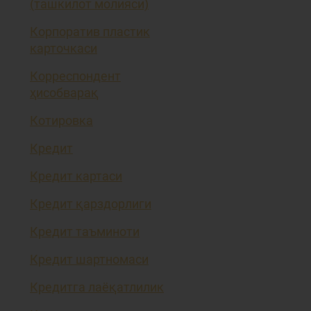
(ташкилот молияси)
Корпоратив пластик
карточкаси
Корреспондент
ҳисобварақ
Котировка
Кредит
Кредит картаси
Кредит қарздорлиги
Кредит таъминоти
Кредит шартномаси
Кредитга лаёқатлилик