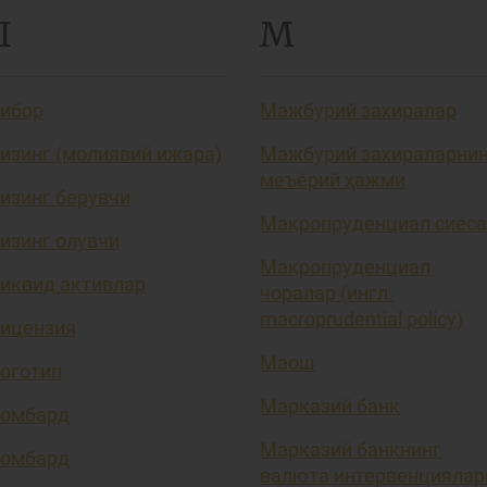
Л
М
ибор
Мажбурий захиралар
изинг (молиявий ижара)
Мажбурий захираларни
меъёрий ҳажми
изинг берувчи
Макропруденциал сиёса
изинг олувчи
Макропруденциал
иквид активлар
чоралар (ингл.
macroprudential policy)
ицензия
Маош
оготип
Марказий банк
омбард
Марказий банкнинг
омбард
валюта интервенциялар