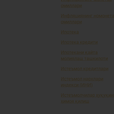
омиллари
Инфляциянинг номонет
омиллари
Ипотека
Ипотека кредити
Ипотекани қайта
молиялаш ташкилоти
Истеъмол кредитлари
Истеъмол нархлари
индекси (ИНИ)
Истеъмолчилар ҳуқуқин
ҳимоя қилиш