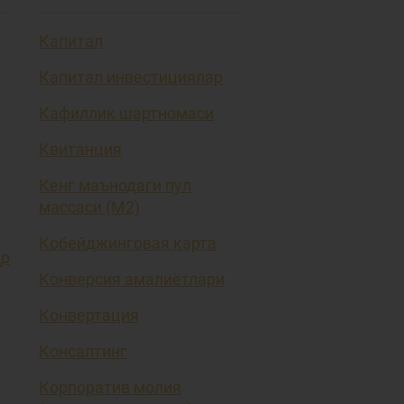
Капитал
Капитал инвестициялар
Кафиллик шартномаси
Квитанция
Кенг маънодаги пул
массаси (М2)
Кобейджинговая карта
ҳр
Конверсия амалиётлари
Конвертация
Консалтинг
Корпоратив молия