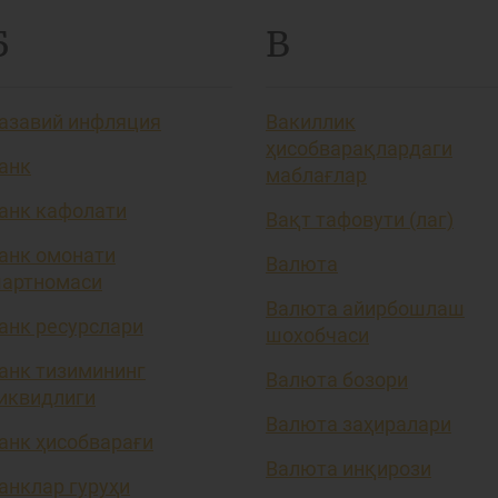
Б
В
азавий инфляция
Вакиллик
ҳисобварақлардаги
анк
маблағлар
анк кафолати
Вақт тафовути (лаг)
анк омонати
Валюта
артномаси
Валюта айирбошлаш
анк ресурслари
шохобчаси
анк тизимининг
Валюта бозори
иквидлиги
Валюта заҳиралари
анк ҳисобварағи
Валюта инқирози
анклар гуруҳи