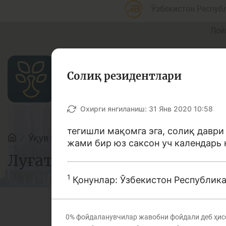
Ўзбекистон Респуб
Лой
Солиқ резидентлари
Мақолалар
Охирги янгиланиш:
31 Янв 2020 10:58
тегишли мақомга эга, солиқ даври
Ўқув қўлланмалар
Луғат
жами бир юз саксон уч календарь 
Банк агентлари учун
П
Луғат
1
Қонунлар: Ўзбекистон Республик
Депозит (омонатлар)
К
0%
фойдаланувчилар жавобни фойдали деб ҳис