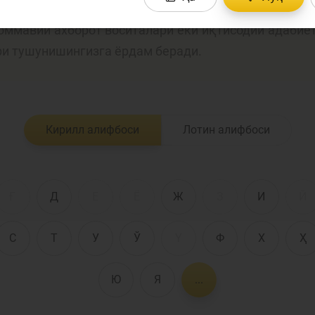
лия соҳасига оид терминларнинг аниқ таърифларини 
 оммавий ахборот воситалари ёки иқтисодий адабиё
Пул-кредит сиё
ри тушунишингизга ёрдам беради.
олия бозори
ва унинг
элементлари
анк хизматлари
Кирилл алифбоси
Лотин алифбоси
стеъмолчилари
Тадбиркорлик
уқуқлари
Ғ
Д
Е
Ё
Ж
З
И
Й
С
Т
У
Ў
Ү
Ф
Х
Ҳ
Ю
Я
...