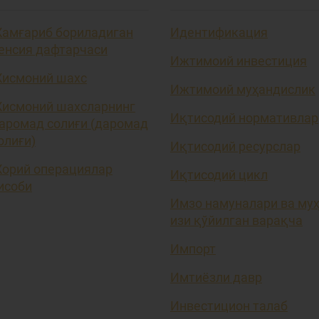
амғариб бориладиган
Идентификация
енсия дафтарчаси
Ижтимоий инвестиция
исмоний шахс
Ижтимоий муҳандислик
исмоний шахсларнинг
Иқтисодий нормативлар
аромад солиғи (даромад
олиғи)
Иқтисодий ресурслар
орий операциялар
Иқтисодий цикл
исоби
Имзо намуналари ва му
изи қўйилган варақча
Импорт
Имтиёзли давр
Инвестицион талаб