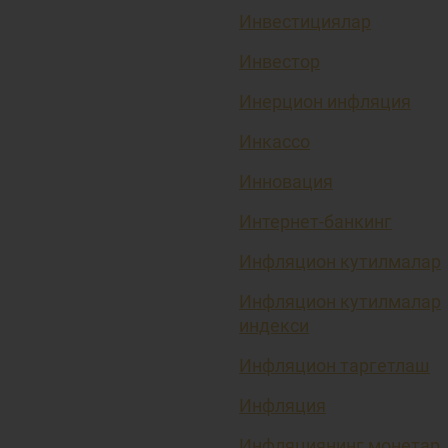
Инвестициялар
Инвестор
Инерцион инфляция
Инкассо
Инновация
Интернет-банкинг
Инфляцион кутилмалар
Инфляцион кутилмалар
индекси
Инфляцион таргетлаш
Инфляция
Инфляциянинг монетар