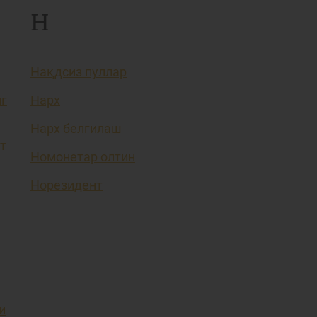
Н
Нақдсиз пуллар
нг
Нарх
Нарх белгилаш
т
Номонетар олтин
Норезидент
и