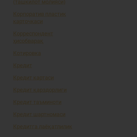
(ташкилот молияси)
Корпоратив пластик
карточкаси
Корреспондент
ҳисобварақ
Котировка
Кредит
Кредит картаси
Кредит қарздорлиги
Кредит таъминоти
Кредит шартномаси
Кредитга лаёқатлилик