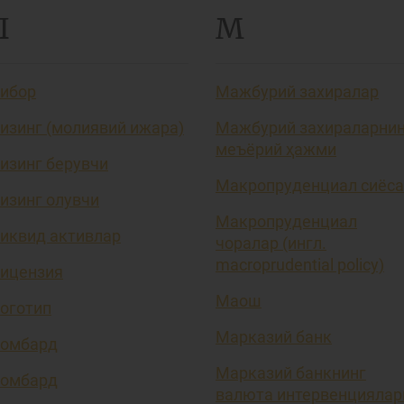
Л
М
ибор
Мажбурий захиралар
изинг (молиявий ижара)
Мажбурий захираларни
меъёрий ҳажми
изинг берувчи
Макропруденциал сиёса
изинг олувчи
Макропруденциал
иквид активлар
чоралар (ингл.
macroprudential policy)
ицензия
Маош
оготип
Марказий банк
омбард
Марказий банкнинг
омбард
валюта интервенциялар