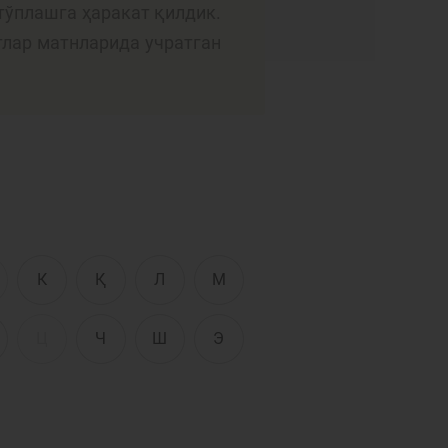
Интерактив
тўплашга ҳаракат қилдик.
хизматлар
тлар матнларида учратган
сати
Фотогалерея
Лойиҳа ҳақида
Кенгайтирилган
қидирув
Сайт харитаси
К
Қ
Л
М
Ц
Ч
Ш
Э