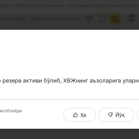
ликаси Марказий банкининг молиявий саводхонлик бўйича 
иҳа ҳақида
Биз билан боғланиш
 резерв активи бўлиб, ХВЖнинг аъзоларига уларн
.
ул
Ислом молияси
ҳисоблайди
Ҳа
Йўқ
редит
Бюджет