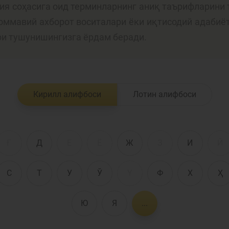
лия соҳасига оид терминларнинг аниқ таърифларини 
 оммавий ахборот воситалари ёки иқтисодий адабиё
Пул-кредит сиё
ри тушунишингизга ёрдам беради.
олия бозори
ва унинг
элементлари
анк хизматлари
Кирилл алифбоси
Лотин алифбоси
стеъмолчилари
Тадбиркорлик
уқуқлари
Ғ
Д
Е
Ё
Ж
З
И
Й
С
Т
У
Ў
Ү
Ф
Х
Ҳ
Ю
Я
...