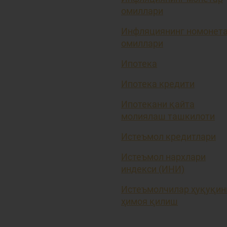
омиллари
Инфляциянинг номонет
омиллари
Ипотека
Ипотека кредити
Ипотекани қайта
молиялаш ташкилоти
Истеъмол кредитлари
Истеъмол нархлари
индекси (ИНИ)
Истеъмолчилар ҳуқуқин
ҳимоя қилиш