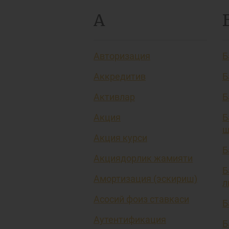
А
Авторизация
Б
Аккредитив
Б
Активлар
Б
Акция
Б
ш
Акция курси
Б
Акциядорлик жамияти
Б
Амортизация (эскириш)
л
Асосий фоиз ставкаси
Б
Аутентификация
Б