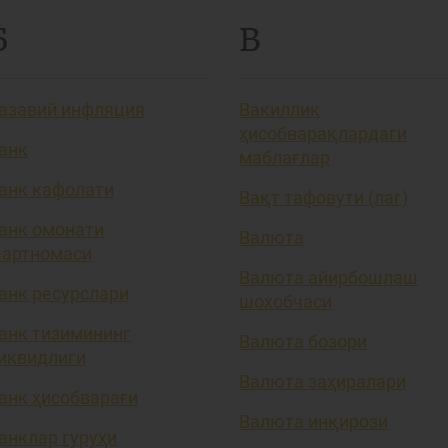
Б
В
азавий инфляция
Вакиллик
ҳисобварақлардаги
анк
маблағлар
анк кафолати
Вақт тафовути (лаг)
анк омонати
Валюта
артномаси
Валюта айирбошлаш
анк ресурслари
шохобчаси
анк тизимининг
Валюта бозори
иквидлиги
Валюта заҳиралари
анк ҳисобварағи
Валюта инқирози
анклар гуруҳи