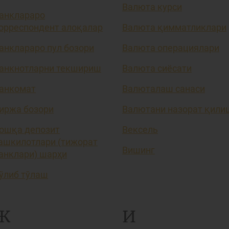
Валюта курси
анклараро
орреспондент алоқалар
Валюта қимматликлари
анклараро пул бозори
Валюта операциялари
анкнотларни текшириш
Валюта сиёсати
анкомат
Валюталаш санаси
иржа бозори
Валютани назорат қили
ошқа депозит
Вексель
ашкилотлари (тижорат
Вишинг
анклари) шарҳи
ўлиб тўлаш
Ж
И