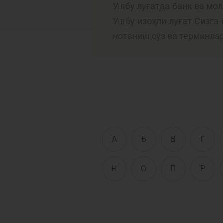
Ушбу луғатда банк ва мо
Ушбу изоҳли луғат Сизга
нотаниш сўз ва терминла
Тўлов ва ўтказмалар
М
Б
Молиявий
и
хавфсизлик
ҳ
А
Б
В
Г
Н
О
П
Р