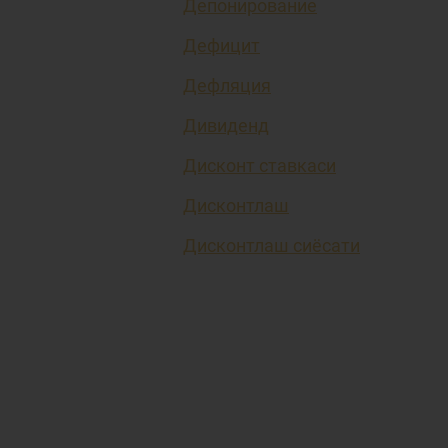
Депонирование
Дефицит
Дефляция
Дивиденд
Дисконт ставкаси
Дисконтлаш
Дисконтлаш сиёсати