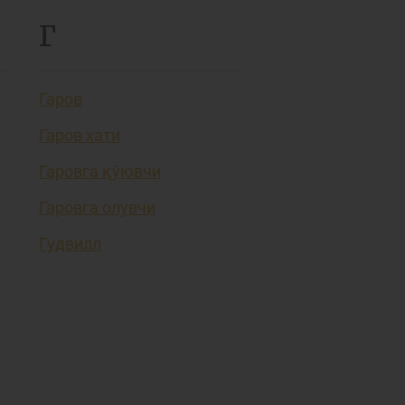
Г
Гаров
Гаров хати
Гаровга қўювчи
Гаровга олувчи
Гудвилл