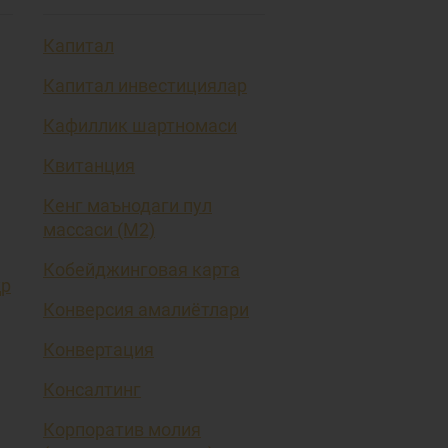
Капитал
Капитал инвестициялар
Кафиллик шартномаси
Квитанция
Кенг маънодаги пул
массаси (М2)
Кобейджинговая карта
ҳр
Конверсия амалиётлари
Конвертация
Консалтинг
Корпоратив молия