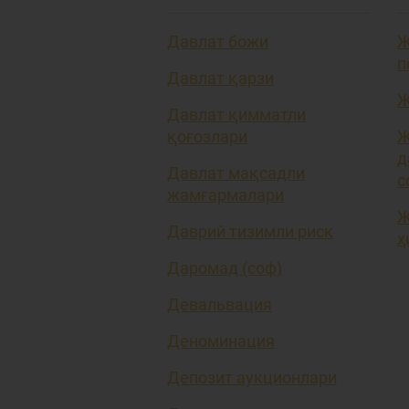
Давлат божи
Ж
п
Давлат қарзи
Ж
Давлат қимматли
қоғозлари
Ж
д
Давлат мақсадли
с
жамғармалари
Ж
Даврий тизимли риск
ҳ
Даромад (соф)
Девальвация
Деноминация
Депозит аукционлари