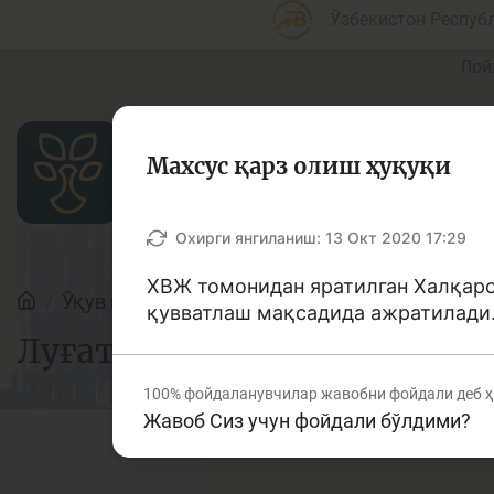
Ўзбекистон Респуб
Лой
Махсус қарз олиш ҳуқуқи
Мақолалар
Охирги янгиланиш:
13 Окт 2020 17:29
ХВЖ томонидан яратилган Халқаро
Ўқув қўлланмалар
Луғат
қувватлаш мақсадида ажратилади
Банк агентлари учун
П
Луғат
100%
фойдаланувчилар жавобни фойдали деб 
Жавоб Сиз учун фойдали бўлдими?
Депозит (омонатлар)
К