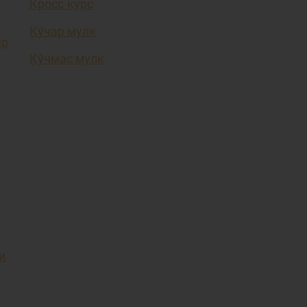
Кросс-курс
Кўчар мулк
ар
Кўчмас мулк
и