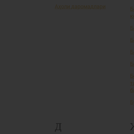
Аҳоли даромадлари
Б
к
Б
Б
Б
Б
Б
т
б
Б
Д