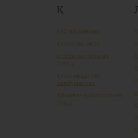
Қ
Қайта молиялаш
Л
Қимматли қоғоз
Л
Қимматли қоғозлар
Л
бозори
Л
Қисқа муддатли
Л
мажбуриятлар
Л
Қўшилган қиймат солиғи
(ҚҚС)
Л
Л
Л