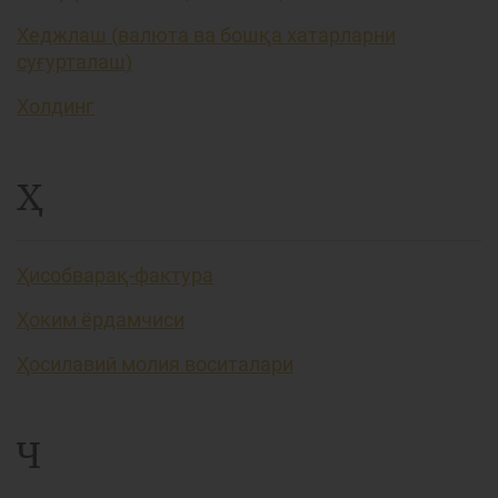
Хеджлаш (валюта ва бошқа хатарларни
суғурталаш)
Холдинг
Ҳ
Ҳисобварақ-фактура
Ҳоким ёрдамчиси
Ҳосилавий молия воситалари
Ч