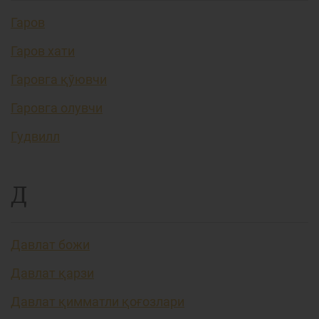
Гаров
Гаров хати
Гаровга қўювчи
Гаровга олувчи
Гудвилл
Д
Давлат божи
Давлат қарзи
Давлат қимматли қоғозлари