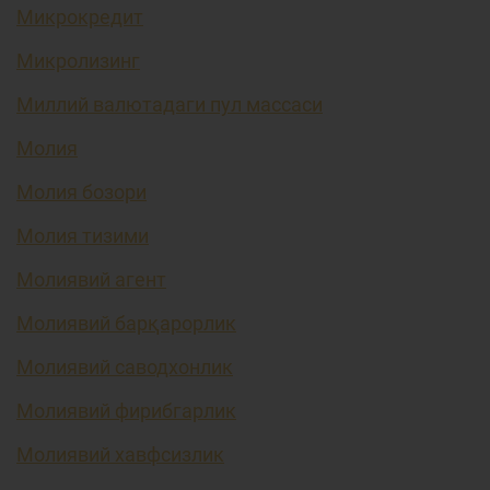
Микрокредит
Микролизинг
Миллий валютадаги пул массаси
Молия
Молия бозори
Молия тизими
Молиявий агент
Молиявий барқарорлик
Молиявий саводхонлик
Молиявий фирибгарлик
Молиявий хавфсизлик