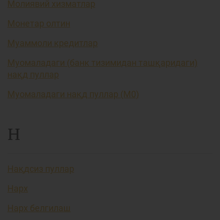
Молиявий хизматлар
Монетар олтин
Муаммоли кредитлар
Муомаладаги (банк тизимидан ташқаридаги)
нақд пуллар
Муомаладаги нақд пуллар (М0)
Н
Нақдсиз пуллар
Нарх
Нарх белгилаш