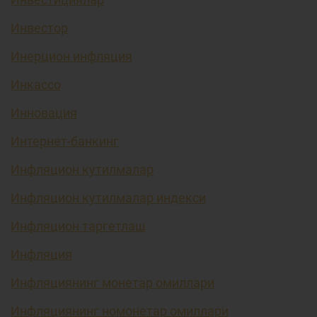
Инвестор
Инерцион инфляция
Инкассо
Инновация
Интернет-банкинг
Инфляцион кутилмалар
Инфляцион кутилмалар индекси
Инфляцион таргетлаш
Инфляция
Инфляциянинг монетар омиллари
Инфляциянинг номонетар омиллари