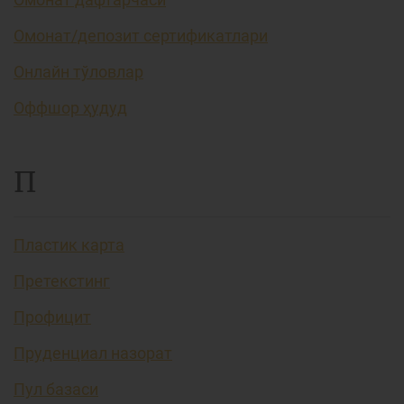
Омонат/депозит сертификатлари
Онлайн тўловлар
Оффшор ҳудуд
П
Пластик карта
Претекстинг
Профицит
Пруденциал назорат
Пул базаси