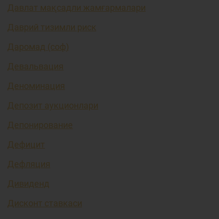
Давлат мақсадли жамғармалари
Даврий тизимли риск
Даромад (соф)
Девальвация
Деноминация
Депозит аукционлари
Депонирование
Дефицит
Дефляция
Дивиденд
Дисконт ставкаси