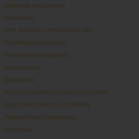
Кафиллик шартномаси
Квитанция
Кенг маънодаги пул массаси (М2)
Кобейджинговая карта
Конверсия амалиётлари
Конвертация
Консалтинг
Корпоратив молия (ташкилот молияси)
Корпоратив пластик карточкаси
Корреспондент ҳисобварақ
Котировка