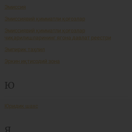
Эмиссия
Эмиссиявий қимматли қоғозлар
Эмиссиявий қимматли қоғозлар
чиқарилишларининг ягона давлат реестри
Эмпирик таҳлил
Эркин иқтисодий зона
Ю
Юридик шахс
Я