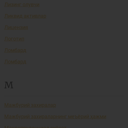
Лизинг олувчи
Ликвид активлар
Лицензия
Логотип
Ломбард
Ломбард
М
Мажбурий захиралар
Мажбурий захираларнинг меъёрий ҳажми
Макропруденциал сиёсат