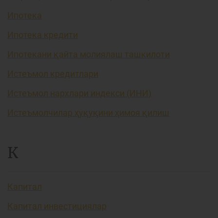
Ипотека
Ипотека кредити
Ипотекани қайта молиялаш ташкилоти
Истеъмол кредитлари
Истеъмол нархлари индекси (ИНИ)
Истеъмолчилар ҳуқуқини ҳимоя қилиш
К
Капитал
Капитал инвестициялар