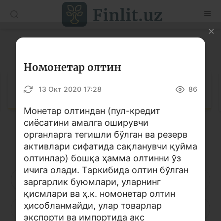
O’zb
Ўзб
Рус
Луғат
Мақолалар
Номонетар олтин
Ўқув қўлланмалар
Луғат
13 Окт 2020 17:28
86
Луғат
Монетар олтиндан (пул-кредит
сиёсатини амалга оширувчи
Молиявий саводхонлик бўйича китоблар
органларга тегишли бўлган ва резерв
Кирилл алифбоси
Лотин алифбоси
Видео
активлари сифатида сақланувчи қуйма
олтинлар) бошқа ҳамма олтинни ўз
ичига олади. Таркибида олтин бўлган
Лойиҳалар
А
Б
В
Г
Ғ
Д
Е
заргарлик буюмлари, уларнинг
қисмлари ва ҳ.к. номонетар олтин
Интерактив хизматлар
ҳисобланмайди, улар товарлар
Ё
Ж
З
И
Й
К
Қ
Фотогалерея
экспорти ва импортида акс