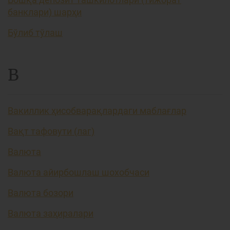
банклари) шарҳи
Бўлиб тўлаш
В
Вакиллик ҳисобварақлардаги маблағлар
Вақт тафовути (лаг)
Валюта
Валюта айирбошлаш шохобчаси
Валюта бозори
Валюта заҳиралари