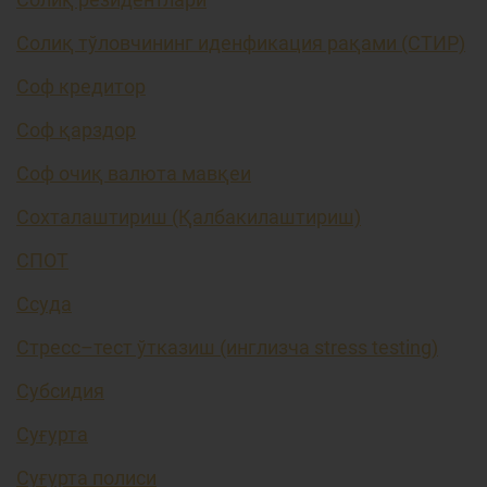
Солиқ тўловчининг иденфикация рақами (СТИР)
Соф кредитор
Соф қарздор
Соф очиқ валюта мавқеи
Сохталаштириш (Қалбакилаштириш)
СПОТ
Ссуда
Стресс–тест ўтказиш (инглизча stress testing)
Субсидия
Суғурта
Суғурта полиси