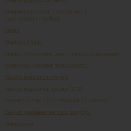
Макропруденциал чоралар (ингл.
macroprudential policy)
Маош
Марказий банк
Марказий банкнинг валюта интервенциялари
Марказий банкнинг фоиз сиёсати
Махсус қарз олиш ҳуқуқи
Махсус қарз олиш ҳуқуқи (SDR)
Маъмурий тартибга солинадиган нархлар
Меҳнат ҳақининг энг кам миқдори
Микрозайм