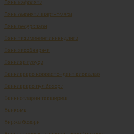
Банк кафолати
Банк омонати шартномаси
Банк ресурслари
Банк тизимининг ликвидлиги
Банк ҳисобварағи
Банклар гуруҳи
Банклараро корреспондент алоқалар
Банклараро пул бозори
Банкнотларни текшириш
Банкомат
Биржа бозори
Бошқа депозит ташкилотлари (тижорат