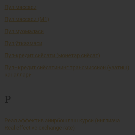
Пул массаси
Пул массаси (М1)
Пул муомаласи
Пул ўтказмаси
Пул-кредит сиёсати (монетар сиёсат)
Пул–кредит сиёсатининг трансмиссион (узатиш)
каналлари
Р
Реал эффектив айирбошлаш курси (инглизча
Real effective exchange rate)