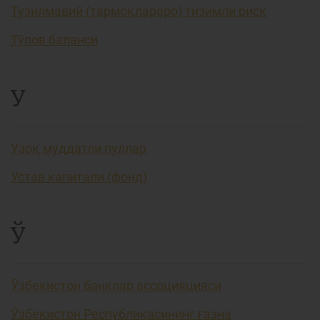
Тузилмавий (тармоқлараро) тизимли риск
Тўлов баланси
У
Узоқ муддатли пуллар
Устав капитали (фонд)
Ў
Ўзбекистон банклар ассоцияцияси
Ўзбекистон Республикасининг ғазна