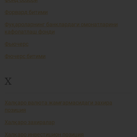
Форвард битими
Фуқароларнинг банклардаги омонатларини
кафолатлаш фонди
Фьючерс
Фючерс битими
Х
Халқаро валюта жамғармасидаги захира
позиция
Халқаро захиралар
Халқаро инвестицион позиция