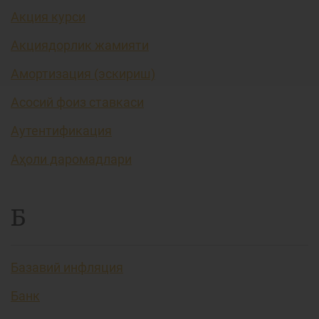
Акция курси
Акциядорлик жамияти
Амортизация (эскириш)
Асосий фоиз ставкаси
Аутентификация
Аҳоли даромадлари
Б
Базавий инфляция
Банк