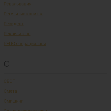
Ревальвация
Регулятив капитал
Резидент
Реквизитлар
РЕПО операциялари
С
СВОП
Смета
Смишинг
Солиқ резидентлари