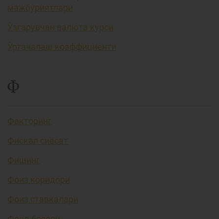
мажбуриятлари
Ўзгарувчан валюта курси
Ўртачалаш коэффициенти
Ф
Факторинг
Фискал сиёсат
Фишинг
Фоиз коридори
Фоиз ставкалари
Фонд бозори