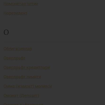
Номонетар олтин
Норезидент
О
Облигациялар
Овердрафт
Овердрафт кредитлари
Овердрафт лимити
Омма (жамоат) молияси
Омонат (Депозит)
Омонат дафтарчаси