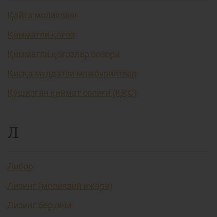
Қайта молиялаш
Қимматли қоғоз
Қимматли қоғозлар бозори
Қисқа муддатли мажбуриятлар
Қўшилган қиймат солиғи (ҚҚС)
Л
Либор
Лизинг (молиявий ижара)
Лизинг берувчи