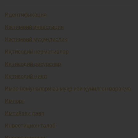
Идентификация
Ижтимоий инвестиция
Ижтимоий муҳандислик
Иқтисодий нормативлар
Иқтисодий ресурслар
Иқтисодий цикл
Имзо намуналари ва муҳр изи қўйилган варақча
Импорт
Имтиёзли давр
Инвестицион талаб
Инвестициялар