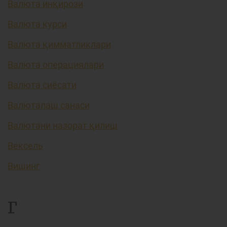
Валюта инқирози
Валюта курси
Валюта қимматликлари
Валюта операциялари
Валюта сиёсати
Валюталаш санаси
Валютани назорат қилиш
Вексель
Вишинг
Г