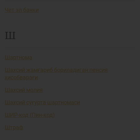
Чет эл банки
Ш
Шартнома
Шахсий жамғариб бориладиган пенсия
ҳисобварағи
Шахсий молия
Шахсий суғурта шартномаси
ШИР-код (Пин-код)
Штраф