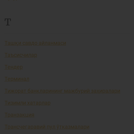
Т
Ташқи савдо айланмаси
Таъсисчилар
Тендер
Терминал
Тижорат банкларининг мажбурий заҳиралари
Тизимли хатарлар
Транзакция
Трансчегаравий пул ўтказмалари