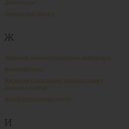
Дисконтлаш
Дисконтлаш сиёсати
Ж
Жамғариб бориладиган пенсия дафтарчаси
Жисмоний шахс
Жисмоний шахсларнинг даромад солиғи
(даромад солиғи)
Жорий операциялар ҳисоби
И