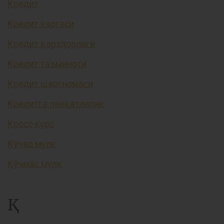
Кредит
Кредит картаси
Кредит қарздорлиги
Кредит таъминоти
Кредит шартномаси
Кредитга лаёқатлилик
Кросс-курс
Кўчар мулк
Кўчмас мулк
Қ