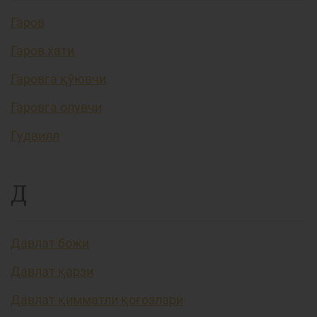
Гаров
Гаров хати
Гаровга қўювчи
Гаровга олувчи
Гудвилл
Д
Давлат божи
Давлат қарзи
Давлат қимматли қоғозлари