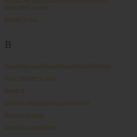
банклари) шарҳи
Бўлиб тўлаш
В
Вакиллик ҳисобварақлардаги маблағлар
Вақт тафовути (лаг)
Валюта
Валюта айирбошлаш шохобчаси
Валюта бозори
Валюта заҳиралари