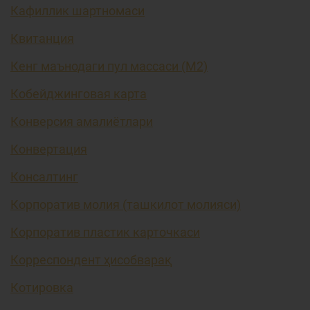
Кафиллик шартномаси
Квитанция
Кенг маънодаги пул массаси (М2)
Кобейджинговая карта
Конверсия амалиётлари
Конвертация
Консалтинг
Корпоратив молия (ташкилот молияси)
Корпоратив пластик карточкаси
Корреспондент ҳисобварақ
Котировка