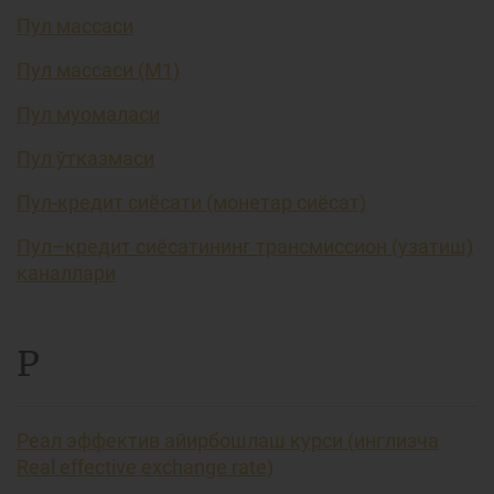
Пул массаси
Пул массаси (М1)
Пул муомаласи
Пул ўтказмаси
Пул-кредит сиёсати (монетар сиёсат)
Пул–кредит сиёсатининг трансмиссион (узатиш)
каналлари
Р
Реал эффектив айирбошлаш курси (инглизча
Real effective exchange rate)