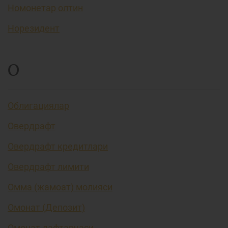
Номонетар олтин
Норезидент
О
Облигациялар
Овердрафт
Овердрафт кредитлари
Овердрафт лимити
Омма (жамоат) молияси
Омонат (Депозит)
Омонат дафтарчаси