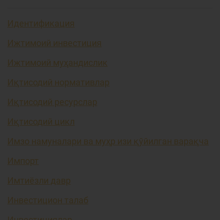
Идентификация
Ижтимоий инвестиция
Ижтимоий муҳандислик
Иқтисодий нормативлар
Иқтисодий ресурслар
Иқтисодий цикл
Имзо намуналари ва муҳр изи қўйилган варақча
Импорт
Имтиёзли давр
Инвестицион талаб
Инвестициялар