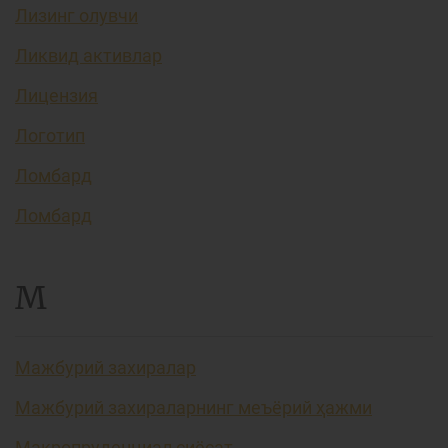
Лизинг олувчи
Ликвид активлар
Лицензия
Логотип
Ломбард
Ломбард
М
Мажбурий захиралар
Мажбурий захираларнинг меъёрий ҳажми
Макропруденциал сиёсат