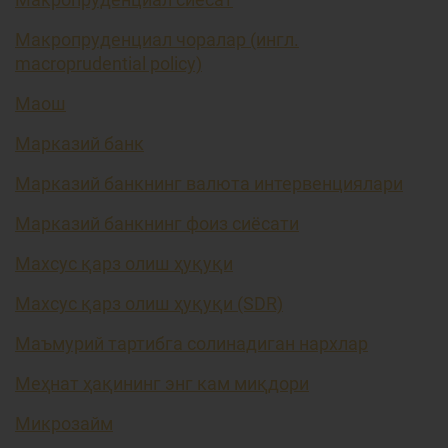
Макропруденциал чоралар (ингл.
macroprudential policy)
Маош
Марказий банк
Марказий банкнинг валюта интервенциялари
Марказий банкнинг фоиз сиёсати
Махсус қарз олиш ҳуқуқи
Махсус қарз олиш ҳуқуқи (SDR)
Маъмурий тартибга солинадиган нархлар
Меҳнат ҳақининг энг кам миқдори
Микрозайм