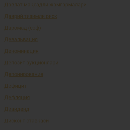
Давлат мақсадли жамғармалари
Даврий тизимли риск
Даромад (соф)
Девальвация
Деноминация
Депозит аукционлари
Депонирование
Дефицит
Дефляция
Дивиденд
Дисконт ставкаси