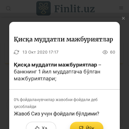
O’zb
Ўзб
Рус
Луғат
Мақолалар
Қисқа муддатли мажбуриятлар
Ўқув қўлланмалар
Луғат
13 Окт 2020 17:17
60
Луғат
Қисқа муддатли мажбуриятлар
–
банкнинг 1 йил муддатгача бўлган
Молиявий саводхонлик бўйича китоблар
мажбуриятлари;
Кирилл алифбоси
Лотин алифбоси
Видео
0%
фойдаланувчилар жавобни фойдали деб
Лойиҳалар
А
Б
В
Г
Ғ
Д
Е
ҳисоблайди
Жавоб Сиз учун фойдали бўлдими?
Интерактив хизматлар
Ё
Ж
З
И
Й
К
Қ
Фотогалерея
Ҳа
Йўқ