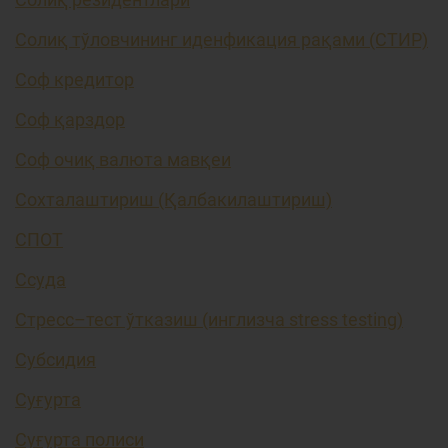
Солиқ тўловчининг иденфикация рақами (СТИР)
Соф кредитор
Соф қарздор
Соф очиқ валюта мавқеи
Сохталаштириш (Қалбакилаштириш)
СПОТ
Ссуда
Стресс–тест ўтказиш (инглизча stress testing)
Субсидия
Суғурта
Суғурта полиси