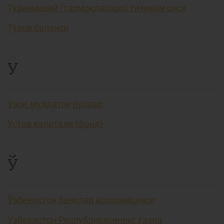
Тузилмавий (тармоқлараро) тизимли риск
Тўлов баланси
У
Узоқ муддатли пуллар
Устав капитали (фонд)
Ў
Ўзбекистон банклар ассоцияцияси
Ўзбекистон Республикасининг ғазна