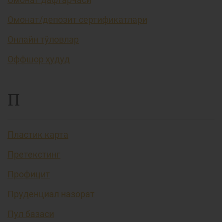
Омонат/депозит сертификатлари
Онлайн тўловлар
Оффшор ҳудуд
П
Пластик карта
Претекстинг
Профицит
Пруденциал назорат
Пул базаси