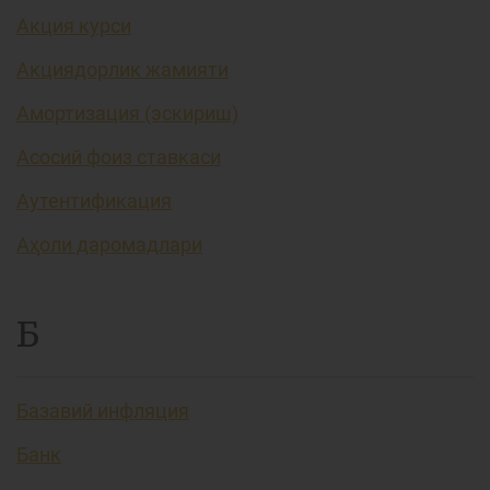
Акция курси
Акциядорлик жамияти
Амортизация (эскириш)
Асосий фоиз ставкаси
Аутентификация
Аҳоли даромадлари
Б
Базавий инфляция
Банк