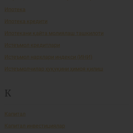
Ипотека
Ипотека кредити
Ипотекани қайта молиялаш ташкилоти
Истеъмол кредитлари
Истеъмол нархлари индекси (ИНИ)
Истеъмолчилар ҳуқуқини ҳимоя қилиш
К
Капитал
Капитал инвестициялар