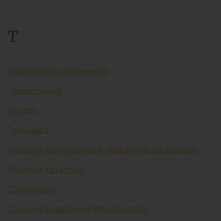
Т
Ташқи савдо айланмаси
Таъсисчилар
Тендер
Терминал
Тижорат банкларининг мажбурий заҳиралари
Тизимли хатарлар
Транзакция
Трансчегаравий пул ўтказмалари