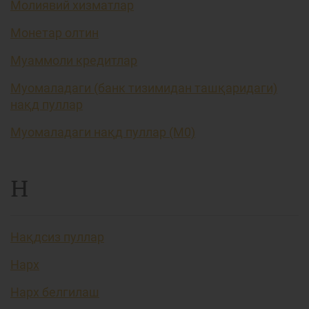
Молиявий хизматлар
Монетар олтин
Муаммоли кредитлар
Муомаладаги (банк тизимидан ташқаридаги)
нақд пуллар
Муомаладаги нақд пуллар (М0)
Н
Нақдсиз пуллар
Нарх
Нарх белгилаш