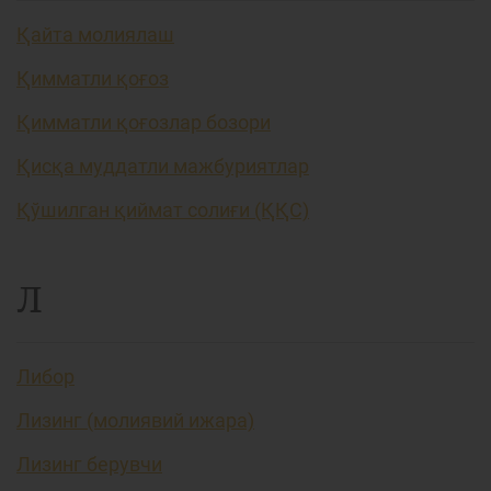
Қайта молиялаш
Қимматли қоғоз
Қимматли қоғозлар бозори
Қисқа муддатли мажбуриятлар
Қўшилган қиймат солиғи (ҚҚС)
Л
Либор
Лизинг (молиявий ижара)
Лизинг берувчи