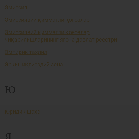
Эмиссия
Эмиссиявий қимматли қоғозлар
Эмиссиявий қимматли қоғозлар
чиқарилишларининг ягона давлат реестри
Эмпирик таҳлил
Эркин иқтисодий зона
Ю
Юридик шахс
Я