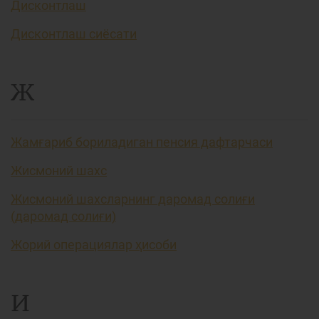
Дисконтлаш
Дисконтлаш сиёсати
Ж
Жамғариб бориладиган пенсия дафтарчаси
Жисмоний шахс
Жисмоний шахсларнинг даромад солиғи
(даромад солиғи)
Жорий операциялар ҳисоби
И