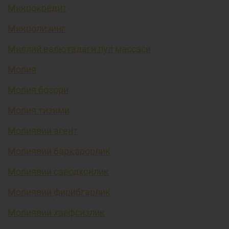
Микрокредит
Микролизинг
Миллий валютадаги пул массаси
Молия
Молия бозори
Молия тизими
Молиявий агент
Молиявий барқарорлик
Молиявий саводхонлик
Молиявий фирибгарлик
Молиявий хавфсизлик