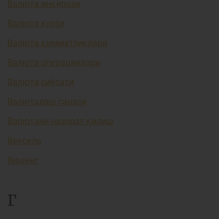
Валюта инқирози
Валюта курси
Валюта қимматликлари
Валюта операциялари
Валюта сиёсати
Валюталаш санаси
Валютани назорат қилиш
Вексель
Вишинг
Г