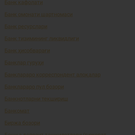
Банк кафолати
Банк омонати шартномаси
Банк ресурслари
Банк тизимининг ликвидлиги
Банк ҳисобварағи
Банклар гуруҳи
Банклараро корреспондент алоқалар
Банклараро пул бозори
Банкнотларни текшириш
Банкомат
Биржа бозори
Бошқа депозит ташкилотлари (тижорат