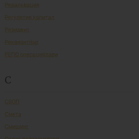
Ревальвация
Регулятив капитал
Резидент
Реквизитлар
РЕПО операциялари
С
СВОП
Смета
Смишинг
Солиқ резидентлари