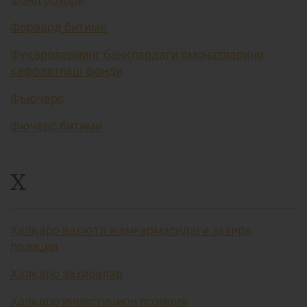
Форвард битими
Фуқароларнинг банклардаги омонатларини
кафолатлаш фонди
Фьючерс
Фючерс битими
Х
Халқаро валюта жамғармасидаги захира
позиция
Халқаро захиралар
Халқаро инвестицион позиция