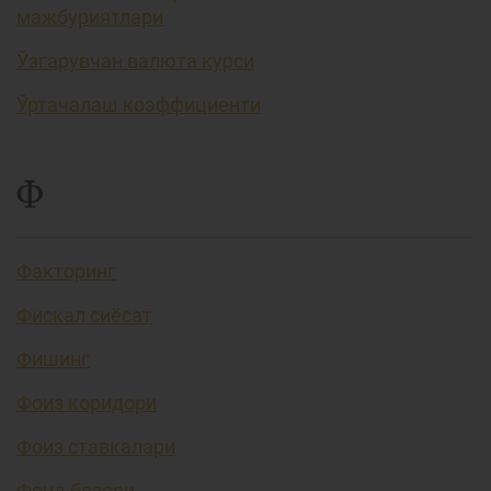
мажбуриятлари
Ўзгарувчан валюта курси
Ўртачалаш коэффициенти
Ф
Факторинг
Фискал сиёсат
Фишинг
Фоиз коридори
Фоиз ставкалари
Фонд бозори