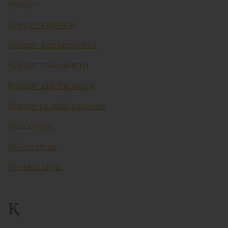
Кредит
Кредит картаси
Кредит қарздорлиги
Кредит таъминоти
Кредит шартномаси
Кредитга лаёқатлилик
Кросс-курс
Кўчар мулк
Кўчмас мулк
Қ