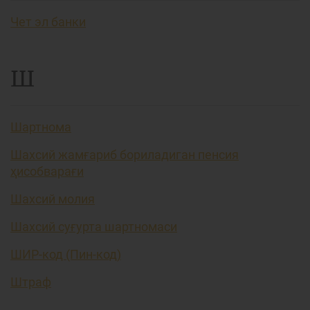
Чет эл банки
Ш
Шартнома
Шахсий жамғариб бориладиган пенсия
ҳисобварағи
Шахсий молия
Шахсий суғурта шартномаси
ШИР-код (Пин-код)
Штраф