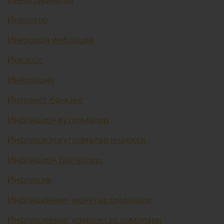
Инвестор
Инерцион инфляция
Инкассо
Инновация
Интернет-банкинг
Инфляцион кутилмалар
Инфляцион кутилмалар индекси
Инфляцион таргетлаш
Инфляция
Инфляциянинг монетар омиллари
Инфляциянинг номонетар омиллари