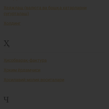
Хеджлаш (валюта ва бошқа хатарларни
суғурталаш)
Холдинг
Ҳ
Ҳисобварақ-фактура
Ҳоким ёрдамчиси
Ҳосилавий молия воситалари
Ч