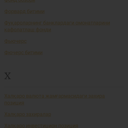
Форвард битими
Фуқароларнинг банклардаги омонатларини
кафолатлаш фонди
Фьючерс
Фючерс битими
Х
Халқаро валюта жамғармасидаги захира
позиция
Халқаро захиралар
Халқаро инвестицион позиция