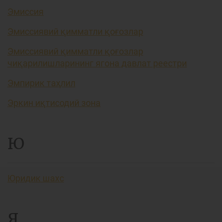
Эмиссия
Эмиссиявий қимматли қоғозлар
Эмиссиявий қимматли қоғозлар
чиқарилишларининг ягона давлат реестри
Эмпирик таҳлил
Эркин иқтисодий зона
Ю
Юридик шахс
Я