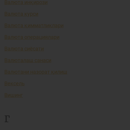
Валюта инқирози
Валюта курси
Валюта қимматликлари
Валюта операциялари
Валюта сиёсати
Валюталаш санаси
Валютани назорат қилиш
Вексель
Вишинг
Г