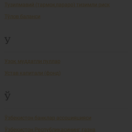
Тузилмавий (тармоқлараро) тизимли риск
Тўлов баланси
У
Узоқ муддатли пуллар
Устав капитали (фонд)
Ў
Ўзбекистон банклар ассоцияцияси
Ўзбекистон Республикасининг ғазна