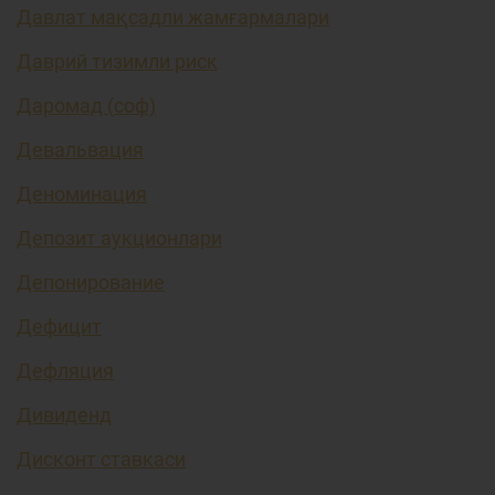
Давлат мақсадли жамғармалари
Даврий тизимли риск
Даромад (соф)
Девальвация
Деноминация
Депозит аукционлари
Депонирование
Дефицит
Дефляция
Дивиденд
Дисконт ставкаси