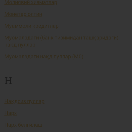
Молиявий хизматлар
Монетар олтин
Муаммоли кредитлар
Муомаладаги (банк тизимидан ташқаридаги)
нақд пуллар
Муомаладаги нақд пуллар (М0)
Н
Нақдсиз пуллар
Нарх
Нарх белгилаш