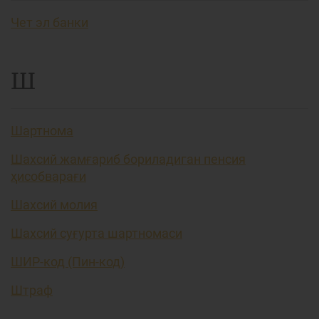
Чет эл банки
Ш
Шартнома
Шахсий жамғариб бориладиган пенсия
ҳисобварағи
Шахсий молия
Шахсий суғурта шартномаси
ШИР-код (Пин-код)
Штраф