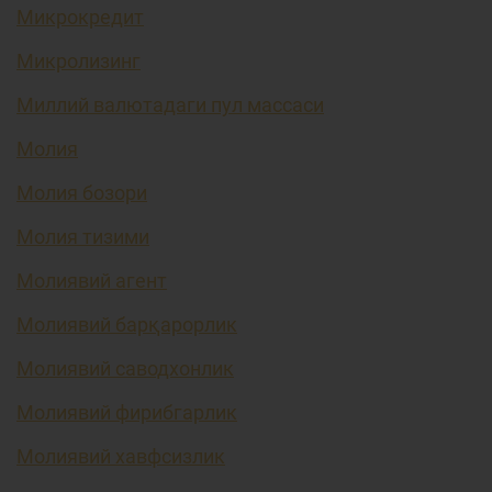
Микрокредит
Микролизинг
Миллий валютадаги пул массаси
Молия
Молия бозори
Молия тизими
Молиявий агент
Молиявий барқарорлик
Молиявий саводхонлик
Молиявий фирибгарлик
Молиявий хавфсизлик