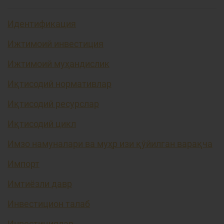
Идентификация
Ижтимоий инвестиция
Ижтимоий муҳандислик
Иқтисодий нормативлар
Иқтисодий ресурслар
Иқтисодий цикл
Имзо намуналари ва муҳр изи қўйилган варақча
Импорт
Имтиёзли давр
Инвестицион талаб
Инвестициялар