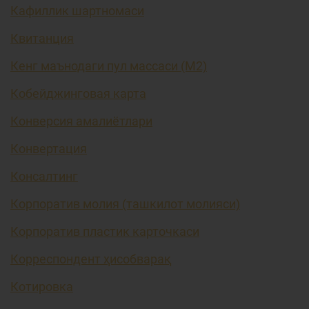
Кафиллик шартномаси
Квитанция
Кенг маънодаги пул массаси (М2)
Кобейджинговая карта
Конверсия амалиётлари
Конвертация
Консалтинг
Корпоратив молия (ташкилот молияси)
Корпоратив пластик карточкаси
Корреспондент ҳисобварақ
Котировка