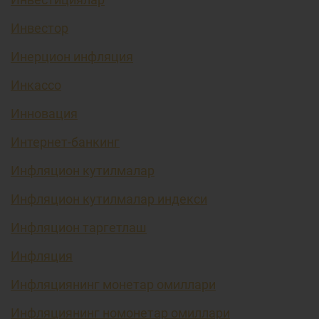
Инвестор
Инерцион инфляция
Инкассо
Инновация
Интернет-банкинг
Инфляцион кутилмалар
Инфляцион кутилмалар индекси
Инфляцион таргетлаш
Инфляция
Инфляциянинг монетар омиллари
Инфляциянинг номонетар омиллари