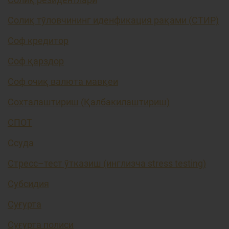
Солиқ тўловчининг иденфикация рақами (СТИР)
Соф кредитор
Соф қарздор
Соф очиқ валюта мавқеи
Сохталаштириш (Қалбакилаштириш)
СПОТ
Ссуда
Стресс–тест ўтказиш (инглизча stress testing)
Субсидия
Суғурта
Суғурта полиси