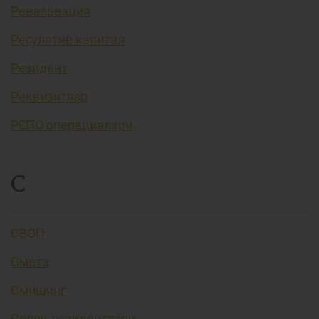
Ревальвация
Регулятив капитал
Резидент
Реквизитлар
РЕПО операциялари
С
СВОП
Смета
Смишинг
Солиқ резидентлари