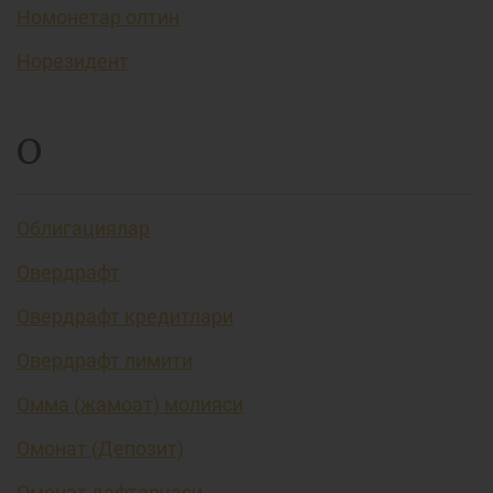
Номонетар олтин
Норезидент
О
Облигациялар
Овердрафт
Овердрафт кредитлари
Овердрафт лимити
Омма (жамоат) молияси
Омонат (Депозит)
Омонат дафтарчаси