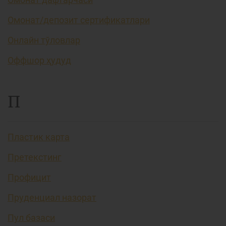
Омонат/депозит сертификатлари
Онлайн тўловлар
Оффшор ҳудуд
П
Пластик карта
Претекстинг
Профицит
Пруденциал назорат
Пул базаси