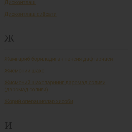
Дисконтлаш
Дисконтлаш сиёсати
Ж
Жамғариб бориладиган пенсия дафтарчаси
Жисмоний шахс
Жисмоний шахсларнинг даромад солиғи
(даромад солиғи)
Жорий операциялар ҳисоби
И