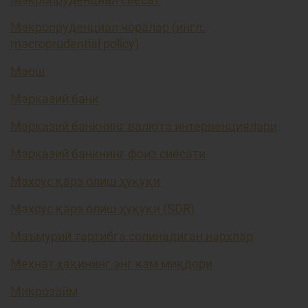
Макропруденциал чоралар (ингл.
macroprudential policy)
Маош
Марказий банк
Марказий банкнинг валюта интервенциялари
Марказий банкнинг фоиз сиёсати
Махсус қарз олиш ҳуқуқи
Махсус қарз олиш ҳуқуқи (SDR)
Маъмурий тартибга солинадиган нархлар
Меҳнат ҳақининг энг кам миқдори
Микрозайм