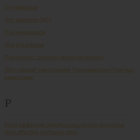
Пул массаси
Пул массаси (М1)
Пул муомаласи
Пул ўтказмаси
Пул-кредит сиёсати (монетар сиёсат)
Пул–кредит сиёсатининг трансмиссион (узатиш)
каналлари
Р
Реал эффектив айирбошлаш курси (инглизча
Real effective exchange rate)