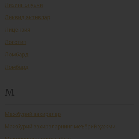
Лизинг олувчи
Ликвид активлар
Лицензия
Логотип
Ломбард
Ломбард
М
Мажбурий захиралар
Мажбурий захираларнинг меъёрий ҳажми
Макропруденциал сиёсат