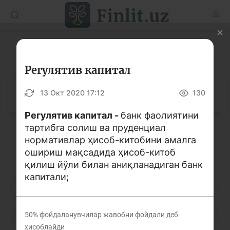
O’zb
Ўзб
Рус
Луғат
Мақолалар
Регулятив капитал
Ўқув қўлланмалар
Луғат
13 Окт 2020 17:12
130
Луғат
Регулятив капитал -
банк фаолиятини
тартибга солиш ва пруденциал
Молиявий саводхонлик бўйича китоблар
нормативлар ҳисоб-китобини амалга
Кирилл алифбоси
Лотин алифбоси
Видео
ошириш мақсадида ҳисоб-китоб
қилиш йўли билан аниқланадиган банк
капитали;
Лойиҳалар
А
Б
В
Г
Ғ
Д
Е
Интерактив хизматлар
50%
фойдаланувчилар жавобни фойдали деб
Ё
Ж
З
И
Й
К
Қ
Фотогалерея
ҳисоблайди