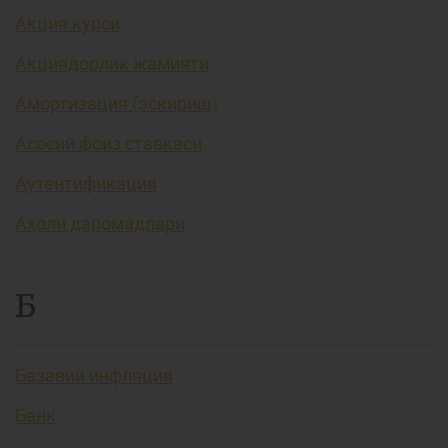
Акция курси
Акциядорлик жамияти
Амортизация (эскириш)
Асосий фоиз ставкаси
Аутентификация
Аҳоли даромадлари
Б
Базавий инфляция
Банк