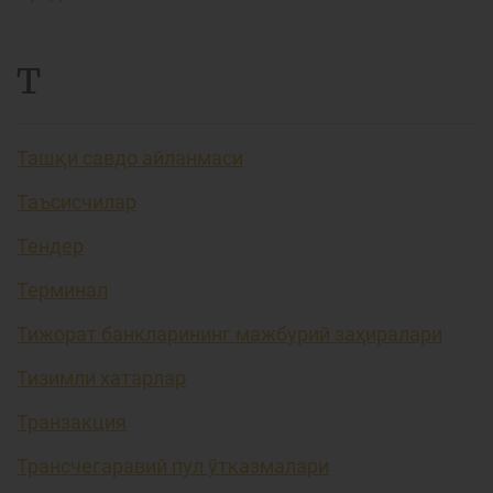
Т
Ташқи савдо айланмаси
Таъсисчилар
Тендер
Терминал
Тижорат банкларининг мажбурий заҳиралари
Тизимли хатарлар
Транзакция
Трансчегаравий пул ўтказмалари