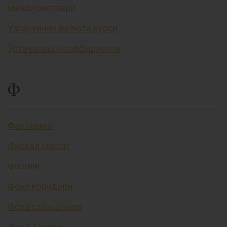
мажбуриятлари
Ўзгарувчан валюта курси
Ўртачалаш коэффициенти
Ф
Факторинг
Фискал сиёсат
Фишинг
Фоиз коридори
Фоиз ставкалари
Фонд бозори