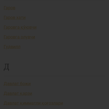
Гаров
Гаров хати
Гаровга қўювчи
Гаровга олувчи
Гудвилл
Д
Давлат божи
Давлат қарзи
Давлат қимматли қоғозлари