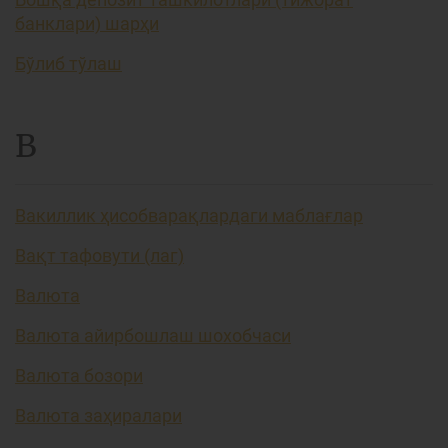
банклари) шарҳи
Бўлиб тўлаш
В
Вакиллик ҳисобварақлардаги маблағлар
Вақт тафовути (лаг)
Валюта
Валюта айирбошлаш шохобчаси
Валюта бозори
Валюта заҳиралари