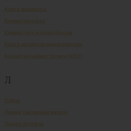
Қайта молиялаш
Қимматли қоғоз
Қимматли қоғозлар бозори
Қисқа муддатли мажбуриятлар
Қўшилган қиймат солиғи (ҚҚС)
Л
Либор
Лизинг (молиявий ижара)
Лизинг берувчи