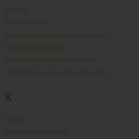
Ипотека
Ипотека кредити
Ипотекани қайта молиялаш ташкилоти
Истеъмол кредитлари
Истеъмол нархлари индекси (ИНИ)
Истеъмолчилар ҳуқуқини ҳимоя қилиш
К
Капитал
Капитал инвестициялар