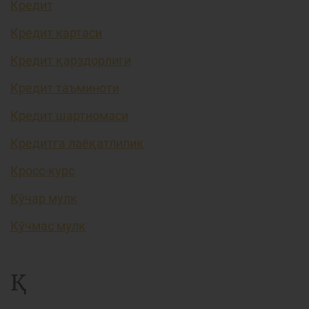
Кредит
Кредит картаси
Кредит қарздорлиги
Кредит таъминоти
Кредит шартномаси
Кредитга лаёқатлилик
Кросс-курс
Кўчар мулк
Кўчмас мулк
Қ