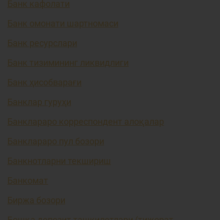
Банк кафолати
Банк омонати шартномаси
Банк ресурслари
Банк тизимининг ликвидлиги
Банк ҳисобварағи
Банклар гуруҳи
Банклараро корреспондент алоқалар
Банклараро пул бозори
Банкнотларни текшириш
Банкомат
Биржа бозори
Бошқа депозит ташкилотлари (тижорат