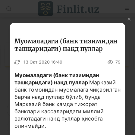
O’zb
Ўзб
Рус
Луғат
Мақолалар
Муомаладаги (банк тизимидан
ташқаридаги) нақд пуллар
Ўқув қўлланмалар
Луғат
13 Окт 2020 16:49
79
Луғат
Муомаладаги (банк тизимидан
Молиявий саводхонлик бўйича китоблар
ташқаридаги) нақд пуллар
Марказий
Кирилл алифбоси
Лотин алифбоси
Видео
банк томонидан муомалага чиқарилган
барча нақд пуллар бўлиб, бунда
Марказий банк ҳамда тижорат
Лойиҳалар
А
Б
В
Г
Ғ
Д
Е
банклари кассаларидаги миллий
валютадаги нақд пуллар ҳисобга
Интерактив хизматлар
олинмайди.
Ё
Ж
З
И
Й
К
Қ
Фотогалерея