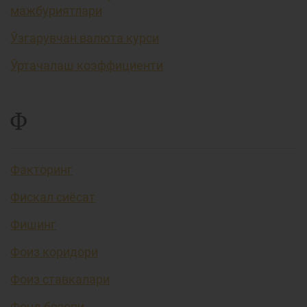
мажбуриятлари
Ўзгарувчан валюта курси
Ўртачалаш коэффициенти
Ф
Факторинг
Фискал сиёсат
Фишинг
Фоиз коридори
Фоиз ставкалари
Фонд бозори