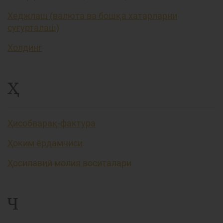
Хеджлаш (валюта ва бошқа хатарларни
суғурталаш)
Холдинг
Ҳ
Ҳисобварақ-фактура
Ҳоким ёрдамчиси
Ҳосилавий молия воситалари
Ч