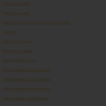
Микрокредит
Микролизинг
Миллий валютадаги пул массаси
Молия
Молия бозори
Молия тизими
Молиявий агент
Молиявий барқарорлик
Молиявий саводхонлик
Молиявий фирибгарлик
Молиявий хавфсизлик