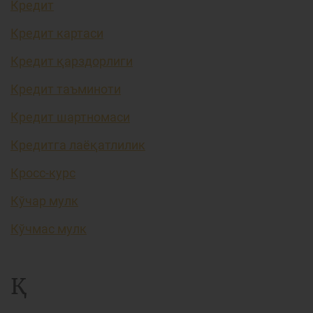
Кредит
Кредит картаси
Кредит қарздорлиги
Кредит таъминоти
Кредит шартномаси
Кредитга лаёқатлилик
Кросс-курс
Кўчар мулк
Кўчмас мулк
Қ