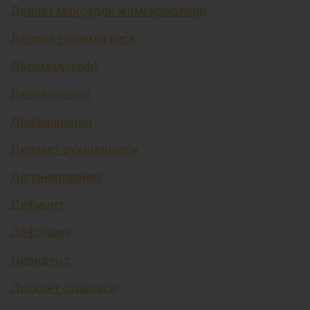
Давлат мақсадли жамғармалари
Даврий тизимли риск
Даромад (соф)
Девальвация
Деноминация
Депозит аукционлари
Депонирование
Дефицит
Дефляция
Дивиденд
Дисконт ставкаси