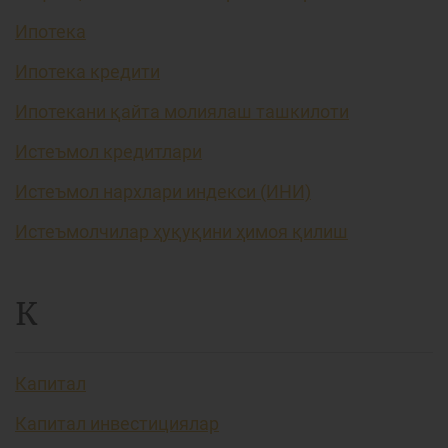
Ипотека
Ипотека кредити
Ипотекани қайта молиялаш ташкилоти
Истеъмол кредитлари
Истеъмол нархлари индекси (ИНИ)
Истеъмолчилар ҳуқуқини ҳимоя қилиш
К
Капитал
Капитал инвестициялар