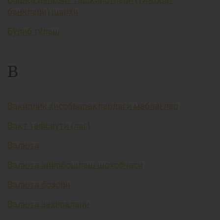
банклари) шарҳи
Бўлиб тўлаш
В
Вакиллик ҳисобварақлардаги маблағлар
Вақт тафовути (лаг)
Валюта
Валюта айирбошлаш шохобчаси
Валюта бозори
Валюта заҳиралари