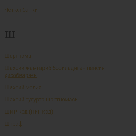
Чет эл банки
Ш
Шартнома
Шахсий жамғариб бориладиган пенсия
ҳисобварағи
Шахсий молия
Шахсий суғурта шартномаси
ШИР-код (Пин-код)
Штраф