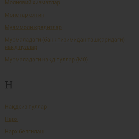
Молиявий хизматлар
Монетар олтин
Муаммоли кредитлар
Муомаладаги (банк тизимидан ташқаридаги)
нақд пуллар
Муомаладаги нақд пуллар (М0)
Н
Нақдсиз пуллар
Нарх
Нарх белгилаш