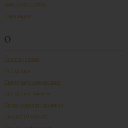
Номонетар олтин
Норезидент
О
Облигациялар
Овердрафт
Овердрафт кредитлари
Овердрафт лимити
Омма (жамоат) молияси
Омонат (Депозит)
Омонат дафтарчаси