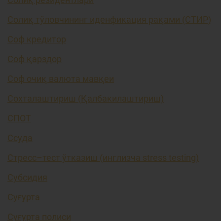
Солиқ тўловчининг иденфикация рақами (СТИР)
Соф кредитор
Соф қарздор
Соф очиқ валюта мавқеи
Сохталаштириш (Қалбакилаштириш)
СПОТ
Ссуда
Стресс–тест ўтказиш (инглизча stress testing)
Субсидия
Суғурта
Суғурта полиси