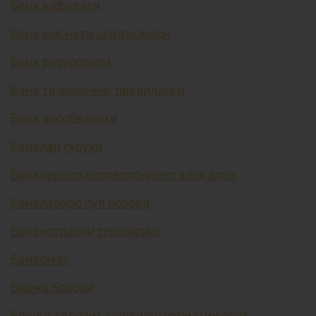
Банк кафолати
Банк омонати шартномаси
Банк ресурслари
Банк тизимининг ликвидлиги
Банк ҳисобварағи
Банклар гуруҳи
Банклараро корреспондент алоқалар
Банклараро пул бозори
Банкнотларни текшириш
Банкомат
Биржа бозори
Бошқа депозит ташкилотлари (тижорат