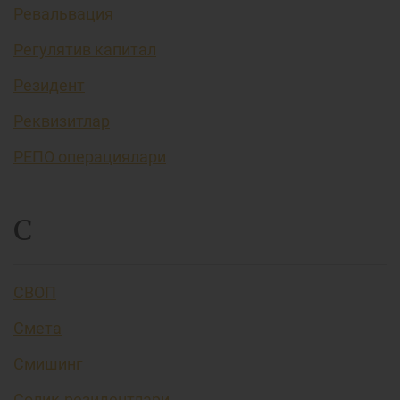
Ревальвация
Регулятив капитал
Резидент
Реквизитлар
РЕПО операциялари
С
СВОП
Смета
Смишинг
Солиқ резидентлари