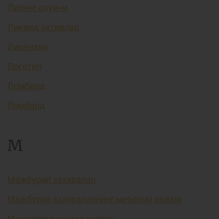
Лизинг олувчи
Ликвид активлар
Лицензия
Логотип
Ломбард
Ломбард
М
Мажбурий захиралар
Мажбурий захираларнинг меъёрий ҳажми
Макропруденциал сиёсат