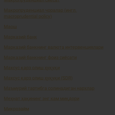
Макропруденциал чоралар (ингл.
macroprudential policy)
Маош
Марказий банк
Марказий банкнинг валюта интервенциялари
Марказий банкнинг фоиз сиёсати
Махсус қарз олиш ҳуқуқи
Махсус қарз олиш ҳуқуқи (SDR)
Маъмурий тартибга солинадиган нархлар
Меҳнат ҳақининг энг кам миқдори
Микрозайм