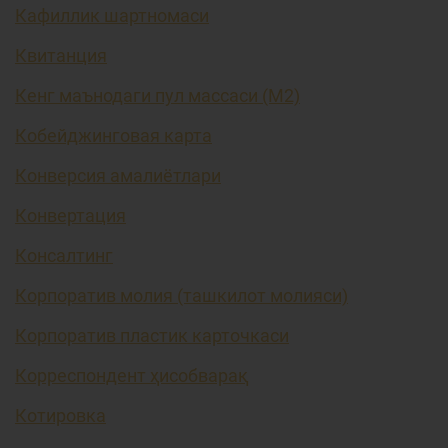
Кафиллик шартномаси
Квитанция
Кенг маънодаги пул массаси (М2)
Кобейджинговая карта
Конверсия амалиётлари
Конвертация
Консалтинг
Корпоратив молия (ташкилот молияси)
Корпоратив пластик карточкаси
Корреспондент ҳисобварақ
Котировка