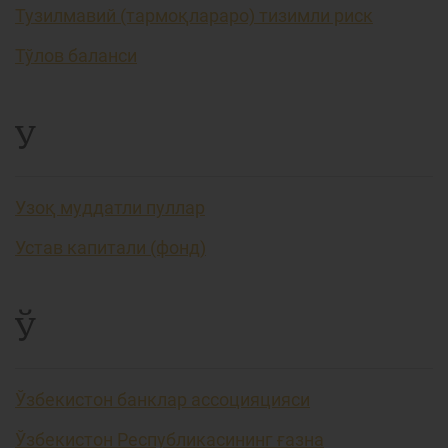
Тузилмавий (тармоқлараро) тизимли риск
Тўлов баланси
У
Узоқ муддатли пуллар
Устав капитали (фонд)
Ў
Ўзбекистон банклар ассоцияцияси
Ўзбекистон Республикасининг ғазна