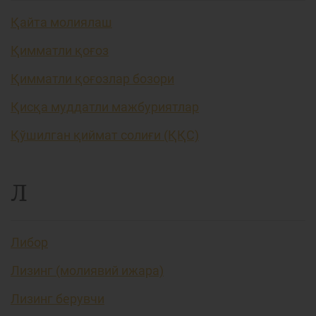
Қайта молиялаш
Қимматли қоғоз
Қимматли қоғозлар бозори
Қисқа муддатли мажбуриятлар
Қўшилган қиймат солиғи (ҚҚС)
Л
Либор
Лизинг (молиявий ижара)
Лизинг берувчи