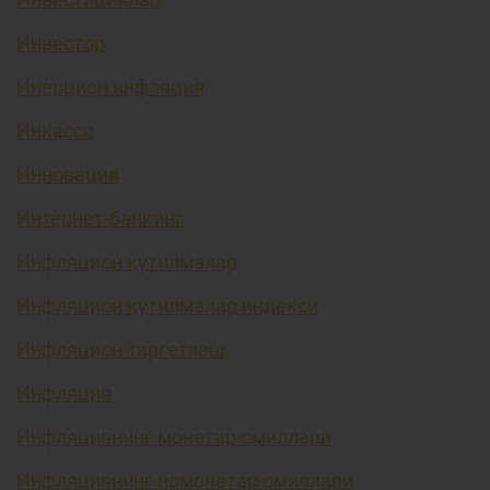
Инвестор
Инерцион инфляция
Инкассо
Инновация
Интернет-банкинг
Инфляцион кутилмалар
Инфляцион кутилмалар индекси
Инфляцион таргетлаш
Инфляция
Инфляциянинг монетар омиллари
Инфляциянинг номонетар омиллари