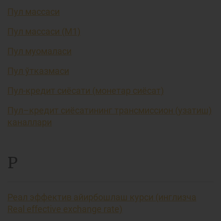
Пул массаси
Пул массаси (М1)
Пул муомаласи
Пул ўтказмаси
Пул-кредит сиёсати (монетар сиёсат)
Пул–кредит сиёсатининг трансмиссион (узатиш)
каналлари
Р
Реал эффектив айирбошлаш курси (инглизча
Real effective exchange rate)