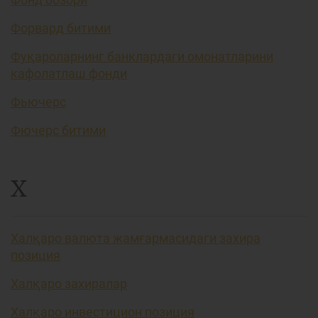
Форвард битими
Фуқароларнинг банклардаги омонатларини
кафолатлаш фонди
Фьючерс
Фючерс битими
Х
Халқаро валюта жамғармасидаги захира
позиция
Халқаро захиралар
Халқаро инвестицион позиция