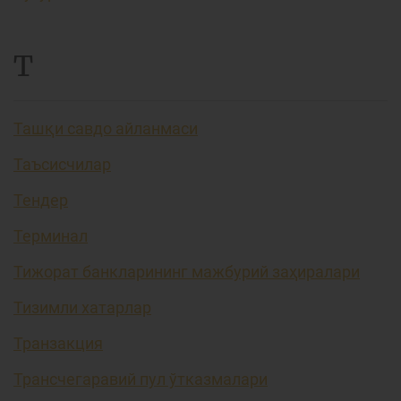
Т
Ташқи савдо айланмаси
Таъсисчилар
Тендер
Терминал
Тижорат банкларининг мажбурий заҳиралари
Тизимли хатарлар
Транзакция
Трансчегаравий пул ўтказмалари