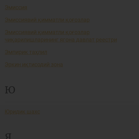
Эмиссия
Эмиссиявий қимматли қоғозлар
Эмиссиявий қимматли қоғозлар
чиқарилишларининг ягона давлат реестри
Эмпирик таҳлил
Эркин иқтисодий зона
Ю
Юридик шахс
Я