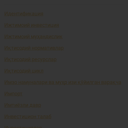
Идентификация
Ижтимоий инвестиция
Ижтимоий муҳандислик
Иқтисодий нормативлар
Иқтисодий ресурслар
Иқтисодий цикл
Имзо намуналари ва муҳр изи қўйилган варақча
Импорт
Имтиёзли давр
Инвестицион талаб
Инвестициялар