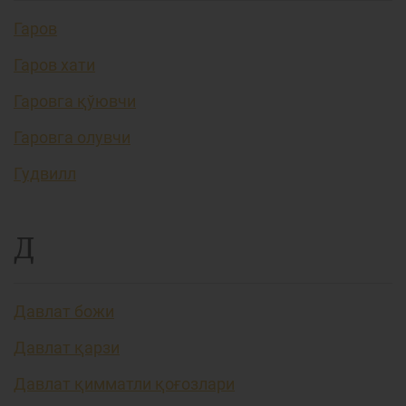
Гаров
Гаров хати
Гаровга қўювчи
Гаровга олувчи
Гудвилл
Д
Давлат божи
Давлат қарзи
Давлат қимматли қоғозлари