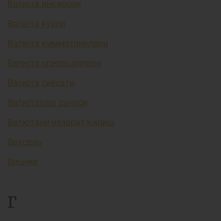
Валюта инқирози
Валюта курси
Валюта қимматликлари
Валюта операциялари
Валюта сиёсати
Валюталаш санаси
Валютани назорат қилиш
Вексель
Вишинг
Г