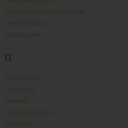
Омонат/депозит сертификатлари
Онлайн тўловлар
Оффшор ҳудуд
П
Пластик карта
Претекстинг
Профицит
Пруденциал назорат
Пул базаси