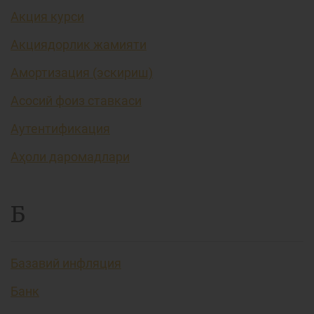
Акция курси
Акциядорлик жамияти
Амортизация (эскириш)
Асосий фоиз ставкаси
Аутентификация
Аҳоли даромадлари
Б
Базавий инфляция
Банк