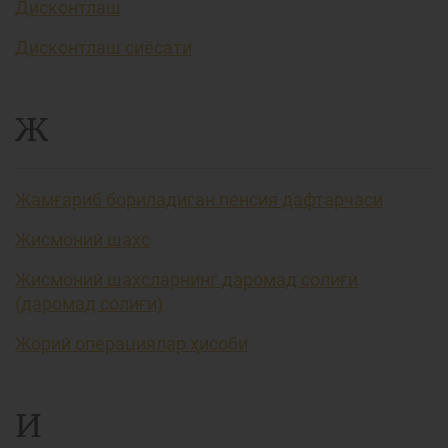
Дисконтлаш
Дисконтлаш сиёсати
Ж
Жамғариб бориладиган пенсия дафтарчаси
Жисмоний шахс
Жисмоний шахсларнинг даромад солиғи
(даромад солиғи)
Жорий операциялар ҳисоби
И