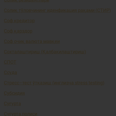
Солиқ тўловчининг иденфикация рақами (СТИР)
Соф кредитор
Соф қарздор
Соф очиқ валюта мавқеи
Сохталаштириш (Қалбакилаштириш)
СПОТ
Ссуда
Стресс–тест ўтказиш (инглизча stress testing)
Субсидия
Суғурта
Суғурта полиси