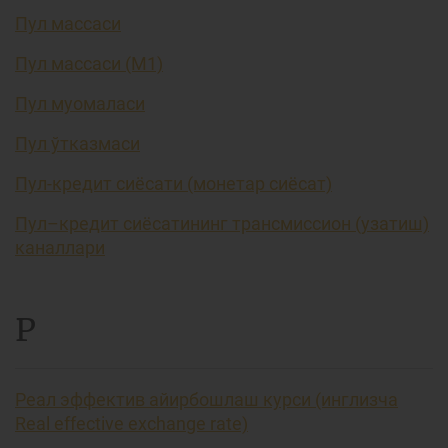
Пул массаси
Пул массаси (М1)
Пул муомаласи
Пул ўтказмаси
Пул-кредит сиёсати (монетар сиёсат)
Пул–кредит сиёсатининг трансмиссион (узатиш)
каналлари
Р
Реал эффектив айирбошлаш курси (инглизча
Real effective exchange rate)