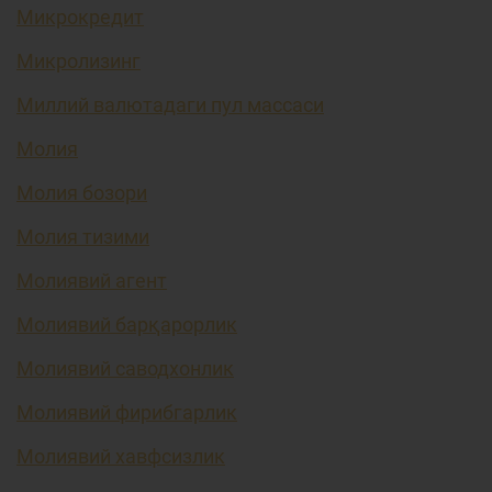
Микрокредит
Микролизинг
Миллий валютадаги пул массаси
Молия
Молия бозори
Молия тизими
Молиявий агент
Молиявий барқарорлик
Молиявий саводхонлик
Молиявий фирибгарлик
Молиявий хавфсизлик