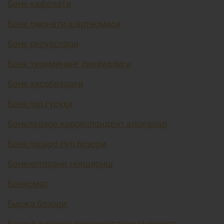
Банк кафолати
Банк омонати шартномаси
Банк ресурслари
Банк тизимининг ликвидлиги
Банк ҳисобварағи
Банклар гуруҳи
Банклараро корреспондент алоқалар
Банклараро пул бозори
Банкнотларни текшириш
Банкомат
Биржа бозори
Бошқа депозит ташкилотлари (тижорат