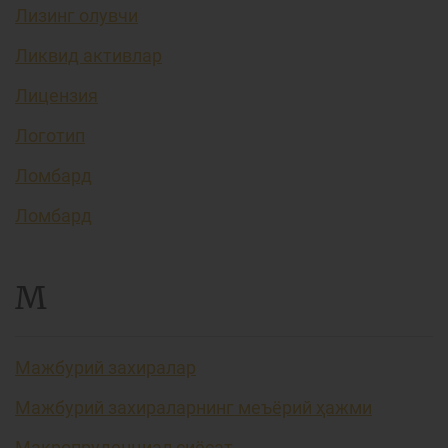
Лизинг олувчи
Ликвид активлар
Лицензия
Логотип
Ломбард
Ломбард
М
Мажбурий захиралар
Мажбурий захираларнинг меъёрий ҳажми
Макропруденциал сиёсат