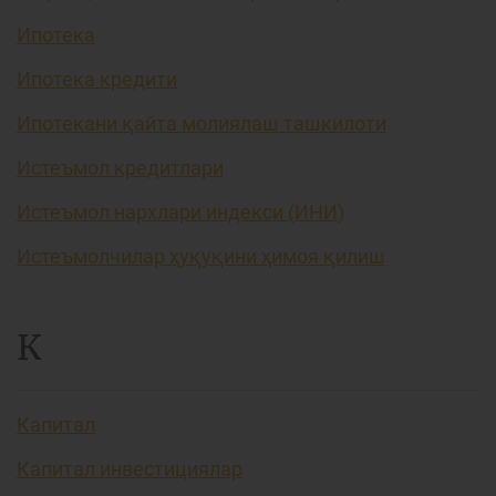
Ипотека
Ипотека кредити
Ипотекани қайта молиялаш ташкилоти
Истеъмол кредитлари
Истеъмол нархлари индекси (ИНИ)
Истеъмолчилар ҳуқуқини ҳимоя қилиш
К
Капитал
Капитал инвестициялар