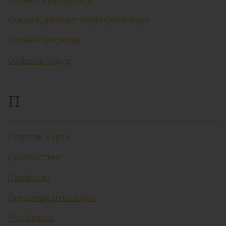
Омонат/депозит сертификатлари
Онлайн тўловлар
Оффшор ҳудуд
П
Пластик карта
Претекстинг
Профицит
Пруденциал назорат
Пул базаси