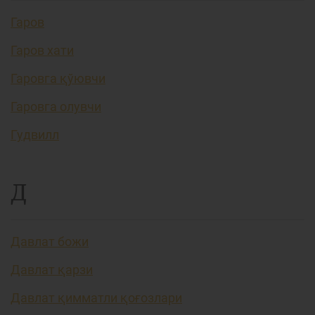
Гаров
Гаров хати
Гаровга қўювчи
Гаровга олувчи
Гудвилл
Д
Давлат божи
Давлат қарзи
Давлат қимматли қоғозлари