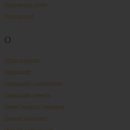
Номонетар олтин
Норезидент
О
Облигациялар
Овердрафт
Овердрафт кредитлари
Овердрафт лимити
Омма (жамоат) молияси
Омонат (Депозит)
Омонат дафтарчаси