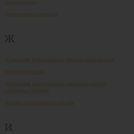
Дисконтлаш
Дисконтлаш сиёсати
Ж
Жамғариб бориладиган пенсия дафтарчаси
Жисмоний шахс
Жисмоний шахсларнинг даромад солиғи
(даромад солиғи)
Жорий операциялар ҳисоби
И