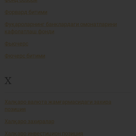
Форвард битими
Фуқароларнинг банклардаги омонатларини
кафолатлаш фонди
Фьючерс
Фючерс битими
Х
Халқаро валюта жамғармасидаги захира
позиция
Халқаро захиралар
Халқаро инвестицион позиция