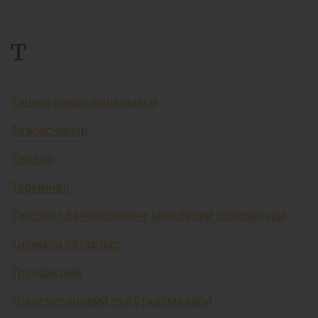
Т
Ташқи савдо айланмаси
Таъсисчилар
Тендер
Терминал
Тижорат банкларининг мажбурий заҳиралари
Тизимли хатарлар
Транзакция
Трансчегаравий пул ўтказмалари