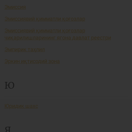
Эмиссия
Эмиссиявий қимматли қоғозлар
Эмиссиявий қимматли қоғозлар
чиқарилишларининг ягона давлат реестри
Эмпирик таҳлил
Эркин иқтисодий зона
Ю
Юридик шахс
Я