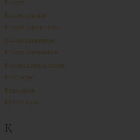
Кредит
Кредит картаси
Кредит қарздорлиги
Кредит таъминоти
Кредит шартномаси
Кредитга лаёқатлилик
Кросс-курс
Кўчар мулк
Кўчмас мулк
Қ