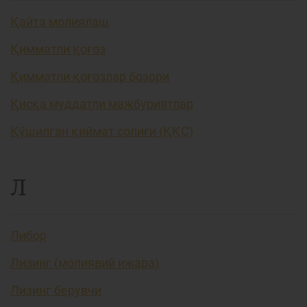
Қайта молиялаш
Қимматли қоғоз
Қимматли қоғозлар бозори
Қисқа муддатли мажбуриятлар
Қўшилган қиймат солиғи (ҚҚС)
Л
Либор
Лизинг (молиявий ижара)
Лизинг берувчи