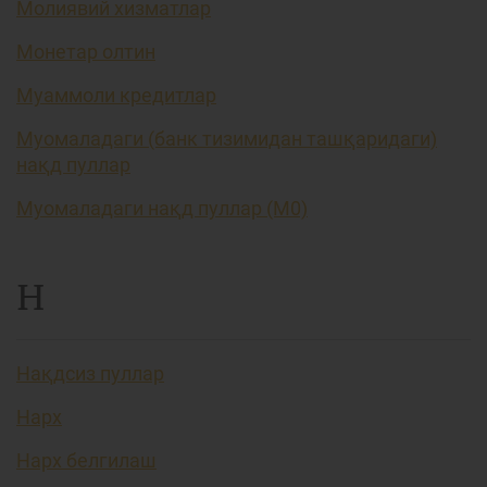
Молиявий хизматлар
Монетар олтин
Муаммоли кредитлар
Муомаладаги (банк тизимидан ташқаридаги)
нақд пуллар
Муомаладаги нақд пуллар (М0)
Н
Нақдсиз пуллар
Нарх
Нарх белгилаш