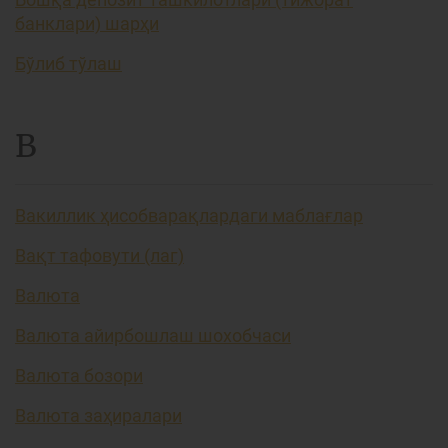
банклари) шарҳи
Бўлиб тўлаш
В
Вакиллик ҳисобварақлардаги маблағлар
Вақт тафовути (лаг)
Валюта
Валюта айирбошлаш шохобчаси
Валюта бозори
Валюта заҳиралари