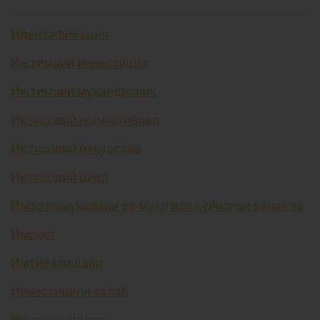
Идентификация
Ижтимоий инвестиция
Ижтимоий муҳандислик
Иқтисодий нормативлар
Иқтисодий ресурслар
Иқтисодий цикл
Имзо намуналари ва муҳр изи қўйилган варақча
Импорт
Имтиёзли давр
Инвестицион талаб
Инвестициялар