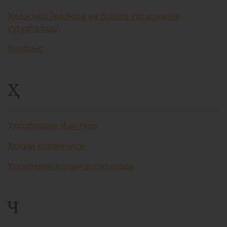
Хеджлаш (валюта ва бошқа хатарларни
суғурталаш)
Холдинг
Ҳ
Ҳисобварақ-фактура
Ҳоким ёрдамчиси
Ҳосилавий молия воситалари
Ч