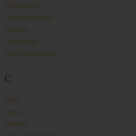
Ревальвация
Регулятив капитал
Резидент
Реквизитлар
РЕПО операциялари
С
СВОП
Смета
Смишинг
Солиқ резидентлари