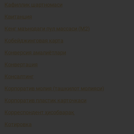
Кафиллик шартномаси
Квитанция
Кенг маънодаги пул массаси (М2)
Кобейджинговая карта
Конверсия амалиётлари
Конвертация
Консалтинг
Корпоратив молия (ташкилот молияси)
Корпоратив пластик карточкаси
Корреспондент ҳисобварақ
Котировка