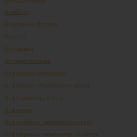
Инвестор
Инерцион инфляция
Инкассо
Инновация
Интернет-банкинг
Инфляцион кутилмалар
Инфляцион кутилмалар индекси
Инфляцион таргетлаш
Инфляция
Инфляциянинг монетар омиллари
Инфляциянинг номонетар омиллари