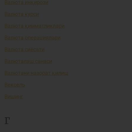
Валюта инқирози
Валюта курси
Валюта қимматликлари
Валюта операциялари
Валюта сиёсати
Валюталаш санаси
Валютани назорат қилиш
Вексель
Вишинг
Г