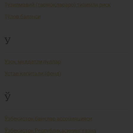
Тузилмавий (тармоқлараро) тизимли риск
Тўлов баланси
У
Узоқ муддатли пуллар
Устав капитали (фонд)
Ў
Ўзбекистон банклар ассоцияцияси
Ўзбекистон Республикасининг ғазна