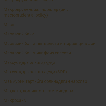
Макропруденциал чоралар (ингл.
macroprudential policy)
Маош
Марказий банк
Марказий банкнинг валюта интервенциялари
Марказий банкнинг фоиз сиёсати
Махсус қарз олиш ҳуқуқи
Махсус қарз олиш ҳуқуқи (SDR)
Маъмурий тартибга солинадиган нархлар
Меҳнат ҳақининг энг кам миқдори
Микрозайм