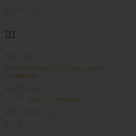
Чет эл банки
Ш
Шартнома
Шахсий жамғариб бориладиган пенсия
ҳисобварағи
Шахсий молия
Шахсий суғурта шартномаси
ШИР-код (Пин-код)
Штраф