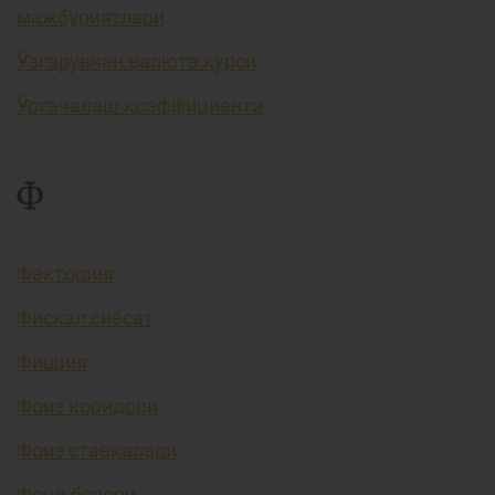
мажбуриятлари
Ўзгарувчан валюта курси
Ўртачалаш коэффициенти
Ф
Факторинг
Фискал сиёсат
Фишинг
Фоиз коридори
Фоиз ставкалари
Фонд бозори