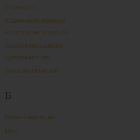
Акция курси
Акциядорлик жамияти
Амортизация (эскириш)
Асосий фоиз ставкаси
Аутентификация
Аҳоли даромадлари
Б
Базавий инфляция
Банк