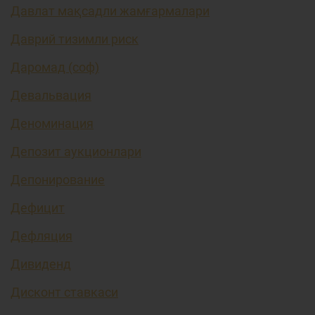
Давлат мақсадли жамғармалари
Даврий тизимли риск
Даромад (соф)
Девальвация
Деноминация
Депозит аукционлари
Депонирование
Дефицит
Дефляция
Дивиденд
Дисконт ставкаси