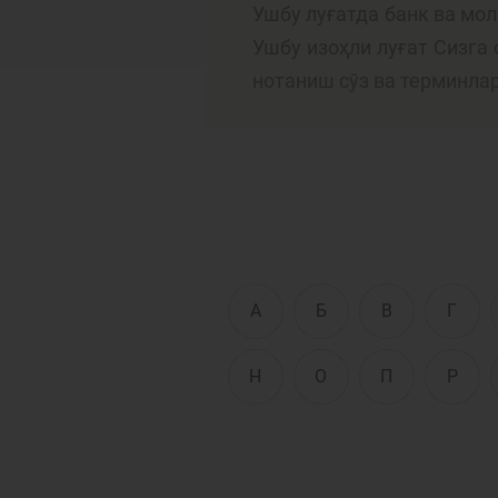
Ушбу луғатда банк ва мо
Ушбу изоҳли луғат Сизга
нотаниш сўз ва терминла
Тўлов ва ўтказмалар
М
Б
Молиявий
и
хавфсизлик
ҳ
А
Б
В
Г
Н
О
П
Р