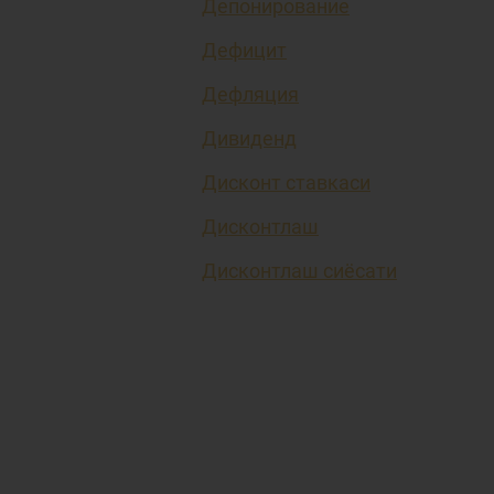
Депонирование
Дефицит
Дефляция
Дивиденд
Дисконт ставкаси
Дисконтлаш
Дисконтлаш сиёсати