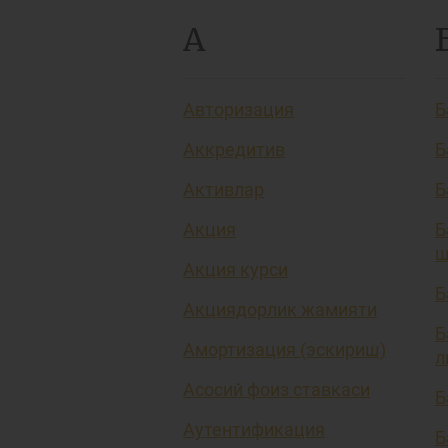
А
Авторизация
Б
Аккредитив
Б
Активлар
Б
Акция
Б
ш
Акция курси
Б
Акциядорлик жамияти
Б
Амортизация (эскириш)
л
Асосий фоиз ставкаси
Б
Аутентификация
Б