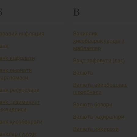
Б
В
азавий инфляция
Вакиллик
ҳисобварақлардаги
анк
маблағлар
анк кафолати
Вақт тафовути (лаг)
анк омонати
Валюта
артномаси
Валюта айирбошлаш
анк ресурслари
шохобчаси
анк тизимининг
Валюта бозори
иквидлиги
Валюта заҳиралари
анк ҳисобварағи
Валюта инқирози
анклар гуруҳи