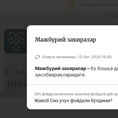
Ўзбекистон Респуб
Лой
Мажбурий захиралар
Мақолалар
Охирги янгиланиш:
13 Окт 2020 16:45
Мажбурий захиралар –
бу бошқа д
Ўқув қўлланмалар
Луғат
ҳисобварақларидаги.
Банк агентлари учун
П
Луғат
50%
фойдаланувчилар жавобни фойдали деб ҳи
Жавоб Сиз учун фойдали бўлдими?
Депозит (омонатлар)
К