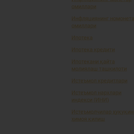
омиллари
Инфляциянинг номонет
омиллари
Ипотека
Ипотека кредити
Ипотекани қайта
молиялаш ташкилоти
Истеъмол кредитлари
Истеъмол нархлари
индекси (ИНИ)
Истеъмолчилар ҳуқуқин
ҳимоя қилиш