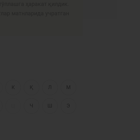
Интерактив
тўплашга ҳаракат қилдик.
хизматлар
тлар матнларида учратган
сати
Фотогалерея
Лойиҳа ҳақида
Кенгайтирилган
қидирув
Сайт харитаси
К
Қ
Л
М
Ц
Ч
Ш
Э