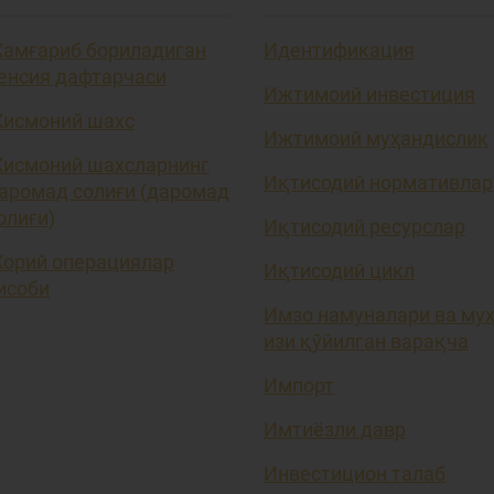
амғариб бориладиган
Идентификация
енсия дафтарчаси
Ижтимоий инвестиция
исмоний шахс
Ижтимоий муҳандислик
исмоний шахсларнинг
Иқтисодий нормативлар
аромад солиғи (даромад
олиғи)
Иқтисодий ресурслар
орий операциялар
Иқтисодий цикл
исоби
Имзо намуналари ва му
изи қўйилган варақча
Импорт
Имтиёзли давр
Инвестицион талаб