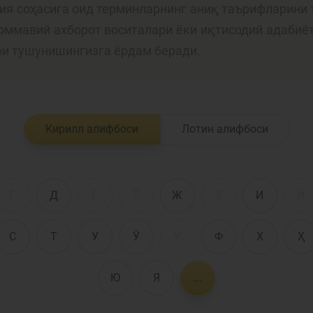
лия соҳасига оид терминларнинг аниқ таърифларини 
 оммавий ахборот воситалари ёки иқтисодий адабиё
Пул-кредит сиё
ри тушунишингизга ёрдам беради.
олия бозори
ва унинг
элементлари
анк хизматлари
Кирилл алифбоси
Лотин алифбоси
стеъмолчилари
Тадбиркорлик
уқуқлари
Ғ
Д
Е
Ё
Ж
З
И
Й
С
Т
У
Ў
Ү
Ф
Х
Ҳ
Ю
Я
...