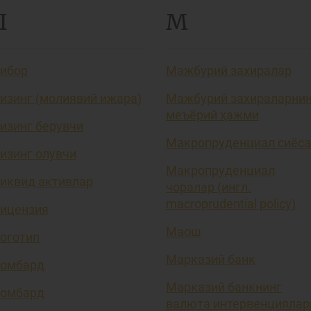
Л
М
ибор
Мажбурий захиралар
изинг (молиявий ижара)
Мажбурий захираларни
меъёрий ҳажми
изинг берувчи
Макропруденциал сиёса
изинг олувчи
Макропруденциал
иквид активлар
чоралар (ингл.
macroprudential policy)
ицензия
Маош
оготип
Марказий банк
омбард
Марказий банкнинг
омбард
валюта интервенциялар