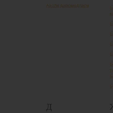
Аҳоли даромадлари
Б
к
Б
Б
Б
Б
Б
т
б
Б
Д