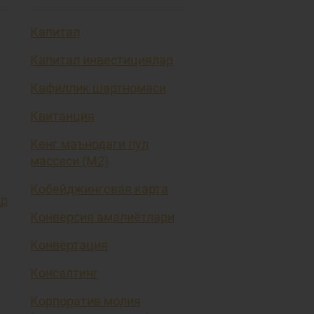
Капитал
Капитал инвестициялар
Кафиллик шартномаси
Квитанция
Кенг маънодаги пул
массаси (М2)
Кобейджинговая карта
ҳр
Конверсия амалиётлари
Конвертация
Консалтинг
Корпоратив молия