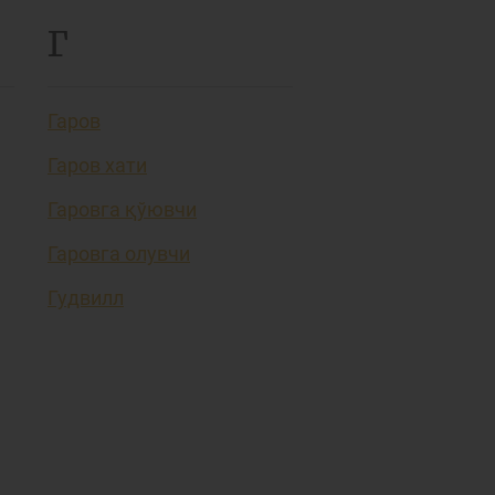
Г
Гаров
Гаров хати
Гаровга қўювчи
Гаровга олувчи
Гудвилл