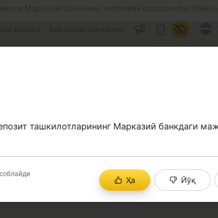
ликаси Марказий банкининг молиявий саводхонлик бўйича 
иҳа ҳақида
Биз билан боғланиш
епозит ташкилотларининг Марказий банкдаги ма
ул
Ислом молияси
соблайди
Ҳа
Йўқ
редит
Бюджет