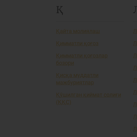
Қ
Қайта молиялаш
Л
Қимматли қоғоз
Л
Қимматли қоғозлар
Л
бозори
Л
Қисқа муддатли
Л
мажбуриятлар
Л
Қўшилган қиймат солиғи
(ҚҚС)
Л
Л
Л