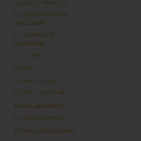
(ташкилот молияси)
Корпоратив пластик
карточкаси
Корреспондент
ҳисобварақ
Котировка
Кредит
Кредит картаси
Кредит қарздорлиги
Кредит таъминоти
Кредит шартномаси
Кредитга лаёқатлилик