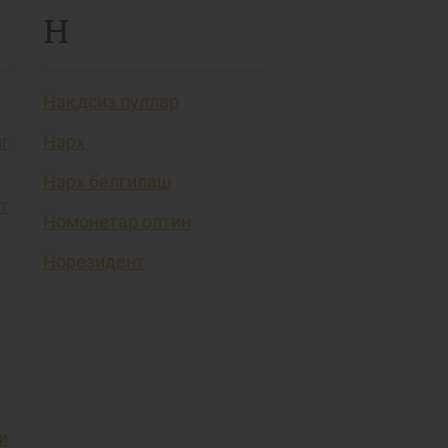
Н
Нақдсиз пуллар
нг
Нарх
Нарх белгилаш
т
Номонетар олтин
Норезидент
и