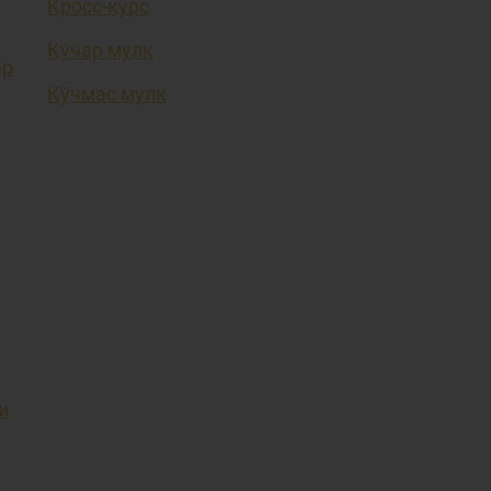
Кросс-курс
Кўчар мулк
ар
Кўчмас мулк
и