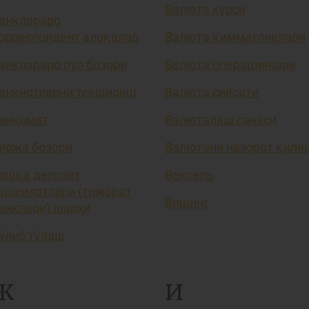
Валюта курси
анклараро
орреспондент алоқалар
Валюта қимматликлари
анклараро пул бозори
Валюта операциялари
анкнотларни текшириш
Валюта сиёсати
анкомат
Валюталаш санаси
иржа бозори
Валютани назорат қили
ошқа депозит
Вексель
ашкилотлари (тижорат
Вишинг
анклари) шарҳи
ўлиб тўлаш
Ж
И