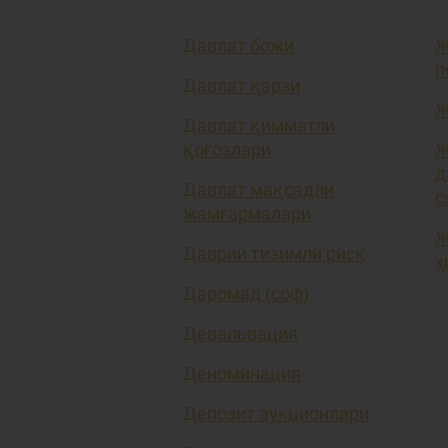
Давлат божи
Ж
п
Давлат қарзи
Ж
Давлат қимматли
қоғозлари
Ж
д
Давлат мақсадли
с
жамғармалари
Ж
Даврий тизимли риск
ҳ
Даромад (соф)
Девальвация
Деноминация
Депозит аукционлари