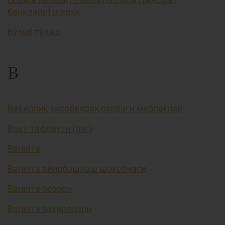
банклари) шарҳи
Бўлиб тўлаш
В
Вакиллик ҳисобварақлардаги маблағлар
Вақт тафовути (лаг)
Валюта
Валюта айирбошлаш шохобчаси
Валюта бозори
Валюта заҳиралари