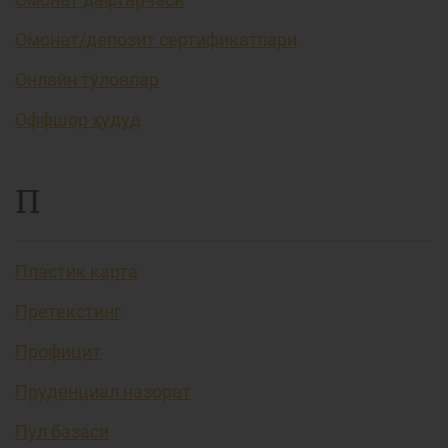
Омонат/депозит сертификатлари
Онлайн тўловлар
Оффшор ҳудуд
П
Пластик карта
Претекстинг
Профицит
Пруденциал назорат
Пул базаси