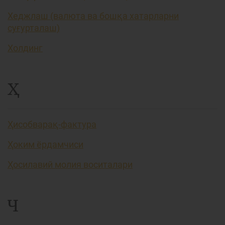
Хеджлаш (валюта ва бошқа хатарларни
суғурталаш)
Холдинг
Ҳ
Ҳисобварақ-фактура
Ҳоким ёрдамчиси
Ҳосилавий молия воситалари
Ч