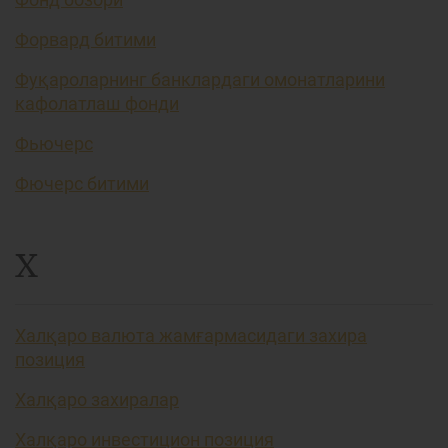
Форвард битими
Фуқароларнинг банклардаги омонатларини
кафолатлаш фонди
Фьючерс
Фючерс битими
Х
Халқаро валюта жамғармасидаги захира
позиция
Халқаро захиралар
Халқаро инвестицион позиция