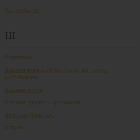
Чет эл банки
Ш
Шартнома
Шахсий жамғариб бориладиган пенсия
ҳисобварағи
Шахсий молия
Шахсий суғурта шартномаси
ШИР-код (Пин-код)
Штраф