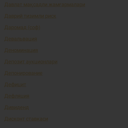
Давлат мақсадли жамғармалари
Даврий тизимли риск
Даромад (соф)
Девальвация
Деноминация
Депозит аукционлари
Депонирование
Дефицит
Дефляция
Дивиденд
Дисконт ставкаси