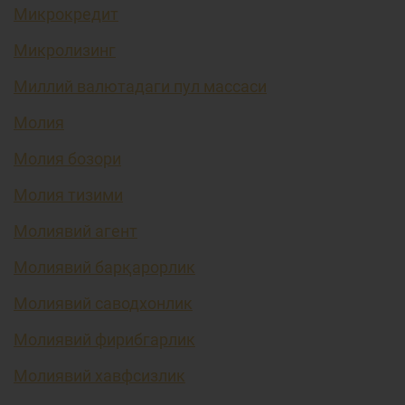
Микрокредит
Микролизинг
Миллий валютадаги пул массаси
Молия
Молия бозори
Молия тизими
Молиявий агент
Молиявий барқарорлик
Молиявий саводхонлик
Молиявий фирибгарлик
Молиявий хавфсизлик