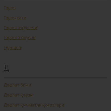
Гаров
Гаров хати
Гаровга қўювчи
Гаровга олувчи
Гудвилл
Д
Давлат божи
Давлат қарзи
Давлат қимматли қоғозлари