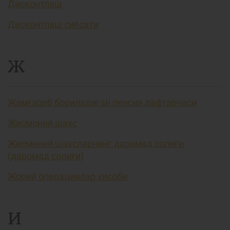
Дисконтлаш
Дисконтлаш сиёсати
Ж
Жамғариб бориладиган пенсия дафтарчаси
Жисмоний шахс
Жисмоний шахсларнинг даромад солиғи
(даромад солиғи)
Жорий операциялар ҳисоби
И