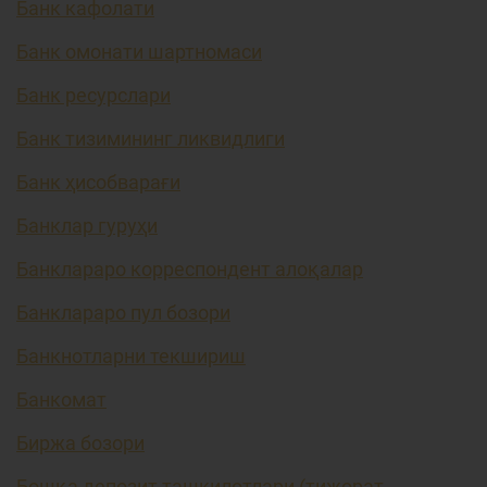
Банк кафолати
Банк омонати шартномаси
Банк ресурслари
Банк тизимининг ликвидлиги
Банк ҳисобварағи
Банклар гуруҳи
Банклараро корреспондент алоқалар
Банклараро пул бозори
Банкнотларни текшириш
Банкомат
Биржа бозори
Бошқа депозит ташкилотлари (тижорат