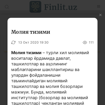
O’zb
Ўзб
Рус
Луғат
Мақолалар
Молия тизими
Ўқув қўлланмалар
Луғат
13 Окт 2020 19:30
111
Луғат
Молия тизими
– турли хил молиявий
воситалар ёрдамида давлат,
Молиявий саводхонлик бўйича китоблар
ташкилотлар ва аҳолининг
Кирилл алифбоси
Лотин алифбоси
Видео
маблағларини шакллантириш ва
улардан фойдаланишни
таъминлайдиган молиявий
Лойиҳалар
А
Б
В
Г
Ғ
Д
Е
ташкилотлар ва молия бозорлари
мажмуи. Бунда, молиявий
Интерактив хизматлар
институтлар (бозорлар ва молиявий
Ё
Ж
З
И
Й
К
Қ
Фотогалерея
ташкилотлар) чекланган молиявий