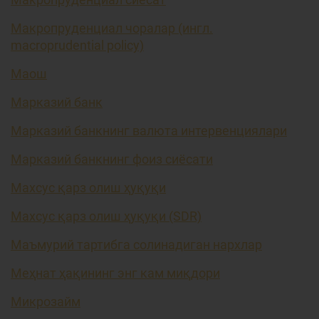
Макропруденциал чоралар (ингл.
macroprudential policy)
Маош
Марказий банк
Марказий банкнинг валюта интервенциялари
Марказий банкнинг фоиз сиёсати
Махсус қарз олиш ҳуқуқи
Махсус қарз олиш ҳуқуқи (SDR)
Маъмурий тартибга солинадиган нархлар
Меҳнат ҳақининг энг кам миқдори
Микрозайм