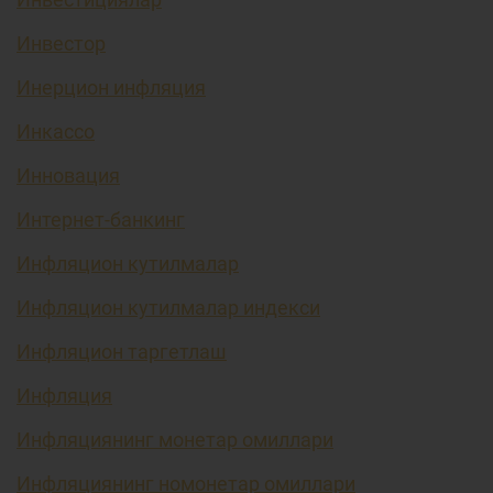
Инвестор
Инерцион инфляция
Инкассо
Инновация
Интернет-банкинг
Инфляцион кутилмалар
Инфляцион кутилмалар индекси
Инфляцион таргетлаш
Инфляция
Инфляциянинг монетар омиллари
Инфляциянинг номонетар омиллари