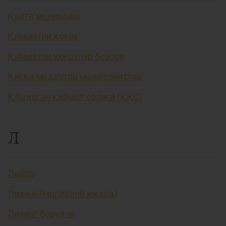
Қайта молиялаш
Қимматли қоғоз
Қимматли қоғозлар бозори
Қисқа муддатли мажбуриятлар
Қўшилган қиймат солиғи (ҚҚС)
Л
Либор
Лизинг (молиявий ижара)
Лизинг берувчи