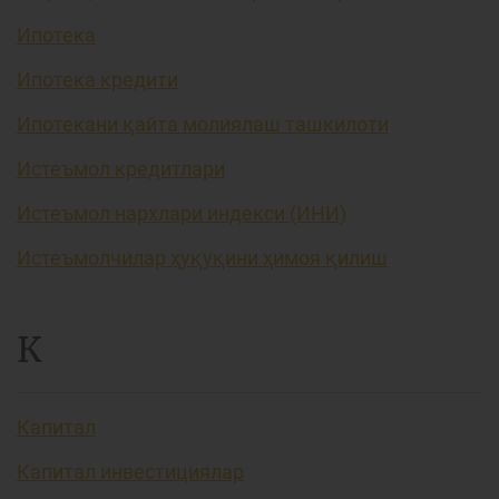
Ипотека
Ипотека кредити
Ипотекани қайта молиялаш ташкилоти
Истеъмол кредитлари
Истеъмол нархлари индекси (ИНИ)
Истеъмолчилар ҳуқуқини ҳимоя қилиш
К
Капитал
Капитал инвестициялар