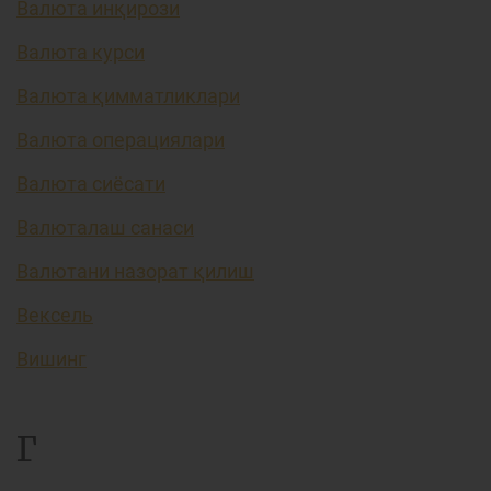
Валюта инқирози
Валюта курси
Валюта қимматликлари
Валюта операциялари
Валюта сиёсати
Валюталаш санаси
Валютани назорат қилиш
Вексель
Вишинг
Г