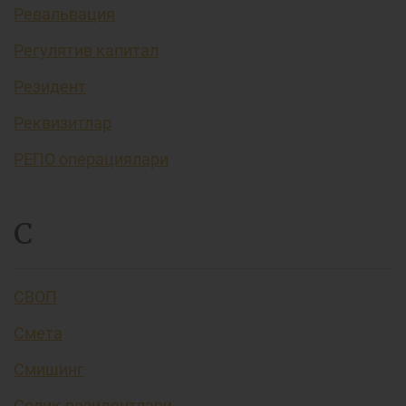
Ревальвация
Регулятив капитал
Резидент
Реквизитлар
РЕПО операциялари
С
СВОП
Смета
Смишинг
Солиқ резидентлари