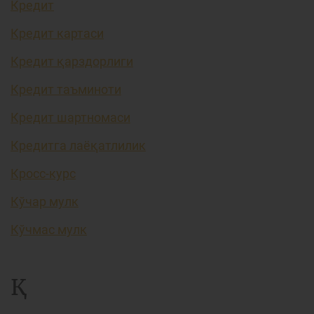
Кредит
Кредит картаси
Кредит қарздорлиги
Кредит таъминоти
Кредит шартномаси
Кредитга лаёқатлилик
Кросс-курс
Кўчар мулк
Кўчмас мулк
Қ