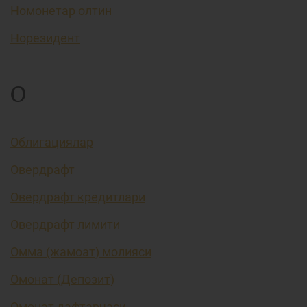
Номонетар олтин
Норезидент
О
Облигациялар
Овердрафт
Овердрафт кредитлари
Овердрафт лимити
Омма (жамоат) молияси
Омонат (Депозит)
Омонат дафтарчаси