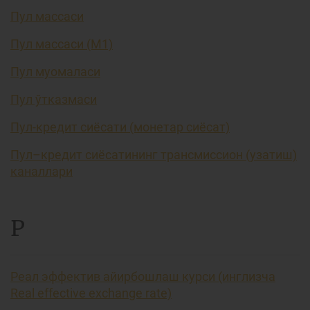
Пул массаси
Пул массаси (М1)
Пул муомаласи
Пул ўтказмаси
Пул-кредит сиёсати (монетар сиёсат)
Пул–кредит сиёсатининг трансмиссион (узатиш)
каналлари
Р
Реал эффектив айирбошлаш курси (инглизча
Real effective exchange rate)