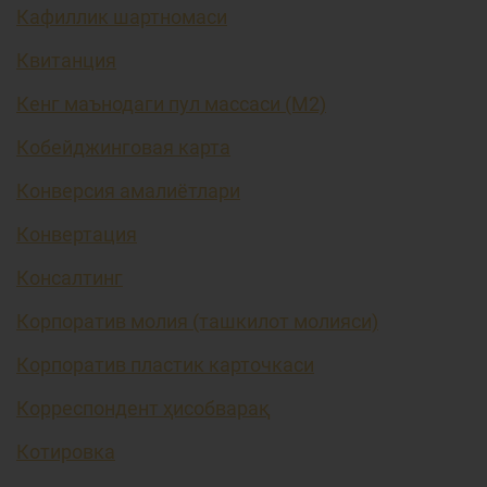
Кафиллик шартномаси
Квитанция
Кенг маънодаги пул массаси (М2)
Кобейджинговая карта
Конверсия амалиётлари
Конвертация
Консалтинг
Корпоратив молия (ташкилот молияси)
Корпоратив пластик карточкаси
Корреспондент ҳисобварақ
Котировка