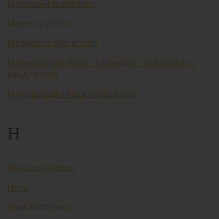
Молиявий хизматлар
Монетар олтин
Муаммоли кредитлар
Муомаладаги (банк тизимидан ташқаридаги)
нақд пуллар
Муомаладаги нақд пуллар (М0)
Н
Нақдсиз пуллар
Нарх
Нарх белгилаш