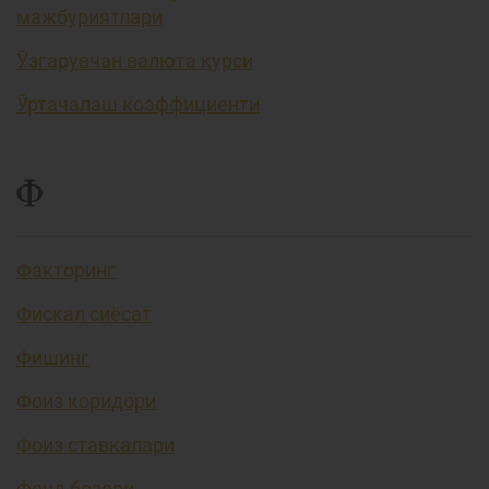
мажбуриятлари
Ўзгарувчан валюта курси
Ўртачалаш коэффициенти
Ф
Факторинг
Фискал сиёсат
Фишинг
Фоиз коридори
Фоиз ставкалари
Фонд бозори