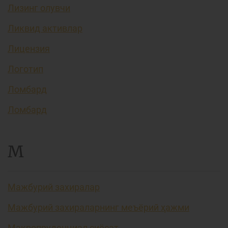
Лизинг олувчи
Ликвид активлар
Лицензия
Логотип
Ломбард
Ломбард
М
Мажбурий захиралар
Мажбурий захираларнинг меъёрий ҳажми
Макропруденциал сиёсат