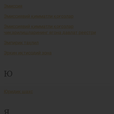
Эмиссия
Эмиссиявий қимматли қоғозлар
Эмиссиявий қимматли қоғозлар
чиқарилишларининг ягона давлат реестри
Эмпирик таҳлил
Эркин иқтисодий зона
Ю
Юридик шахс
Я