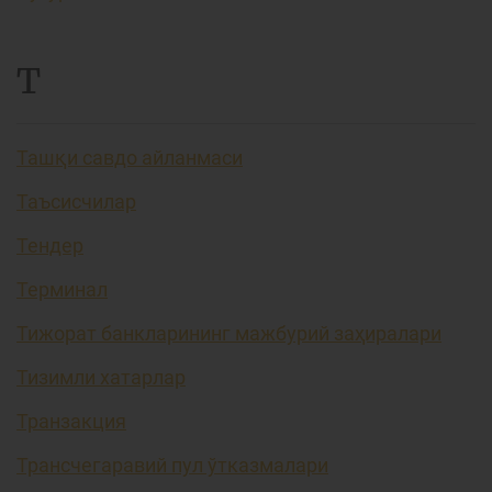
Т
Ташқи савдо айланмаси
Таъсисчилар
Тендер
Терминал
Тижорат банкларининг мажбурий заҳиралари
Тизимли хатарлар
Транзакция
Трансчегаравий пул ўтказмалари