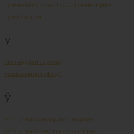
Тузилмавий (тармоқлараро) тизимли риск
Тўлов баланси
У
Узоқ муддатли пуллар
Устав капитали (фонд)
Ў
Ўзбекистон банклар ассоцияцияси
Ўзбекистон Республикасининг ғазна