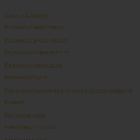
Идентификация
Ижтимоий инвестиция
Ижтимоий муҳандислик
Иқтисодий нормативлар
Иқтисодий ресурслар
Иқтисодий цикл
Имзо намуналари ва муҳр изи қўйилган варақча
Импорт
Имтиёзли давр
Инвестицион талаб
Инвестициялар