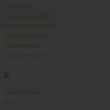
Акция курси
Акциядорлик жамияти
Амортизация (эскириш)
Асосий фоиз ставкаси
Аутентификация
Аҳоли даромадлари
Б
Базавий инфляция
Банк