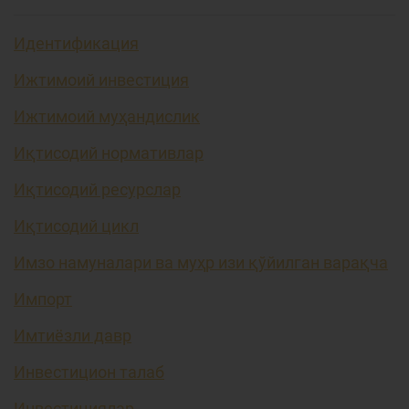
Идентификация
Ижтимоий инвестиция
Ижтимоий муҳандислик
Иқтисодий нормативлар
Иқтисодий ресурслар
Иқтисодий цикл
Имзо намуналари ва муҳр изи қўйилган варақча
Импорт
Имтиёзли давр
Инвестицион талаб
Инвестициялар