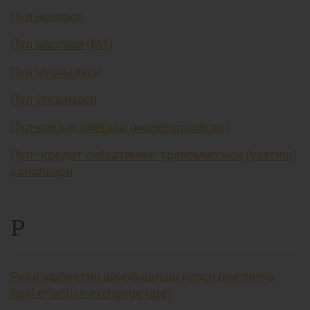
Пул массаси
Пул массаси (М1)
Пул муомаласи
Пул ўтказмаси
Пул-кредит сиёсати (монетар сиёсат)
Пул–кредит сиёсатининг трансмиссион (узатиш)
каналлари
Р
Реал эффектив айирбошлаш курси (инглизча
Real effective exchange rate)