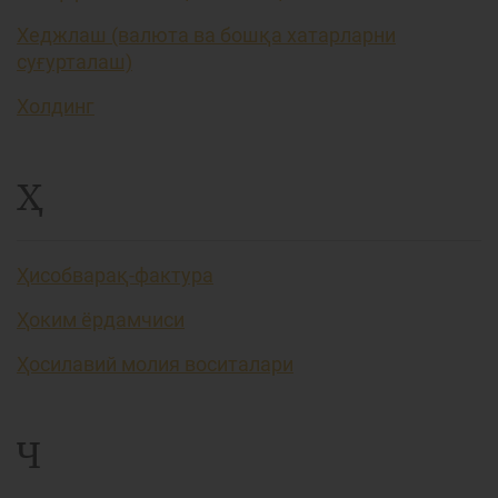
Хеджлаш (валюта ва бошқа хатарларни
суғурталаш)
Холдинг
Ҳ
Ҳисобварақ-фактура
Ҳоким ёрдамчиси
Ҳосилавий молия воситалари
Ч