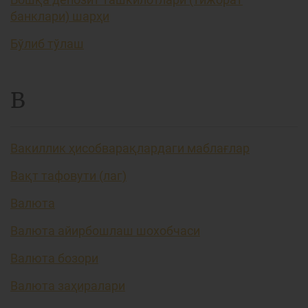
банклари) шарҳи
Бўлиб тўлаш
В
Вакиллик ҳисобварақлардаги маблағлар
Вақт тафовути (лаг)
Валюта
Валюта айирбошлаш шохобчаси
Валюта бозори
Валюта заҳиралари