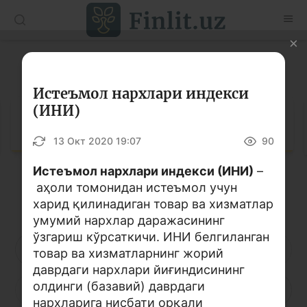
O’zb
Ўзб
Рус
Луғат
Мақолалар
Истеъмол нархлари индекси
(ИНИ)
Ўқув қўлланмалар
Луғат
13 Окт 2020 19:07
90
Луғат
Истеъмол нархлари индекси (ИНИ)
–
Молиявий саводхонлик бўйича китоблар
аҳоли томонидан истеъмол учун
Кирилл алифбоси
Лотин алифбоси
Видео
харид қилинадиган товар ва хизматлар
умумий нархлар даражасининг
ўзгариш кўрсаткичи. ИНИ белгиланган
Лойиҳалар
А
Б
В
Г
Ғ
Д
Е
товар ва хизматларнинг жорий
даврдаги нархлари йиғиндисининг
Интерактив хизматлар
олдинги (базавий) даврдаги
Ё
Ж
З
И
Й
К
Қ
Фотогалерея
нархларига нисбати орқали