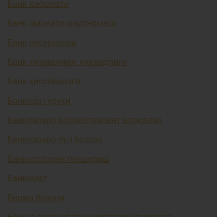
Банк кафолати
Банк омонати шартномаси
Банк ресурслари
Банк тизимининг ликвидлиги
Банк ҳисобварағи
Банклар гуруҳи
Банклараро корреспондент алоқалар
Банклараро пул бозори
Банкнотларни текшириш
Банкомат
Биржа бозори
Бошқа депозит ташкилотлари (тижорат