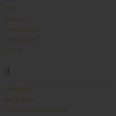
Гаров
Гаров хати
Гаровга қўювчи
Гаровга олувчи
Гудвилл
Д
Давлат божи
Давлат қарзи
Давлат қимматли қоғозлари