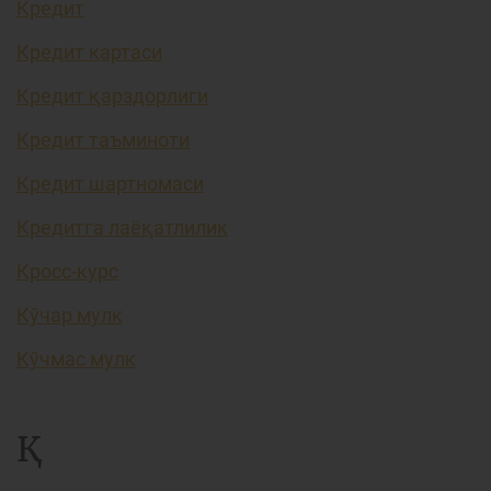
Кредит
Кредит картаси
Кредит қарздорлиги
Кредит таъминоти
Кредит шартномаси
Кредитга лаёқатлилик
Кросс-курс
Кўчар мулк
Кўчмас мулк
Қ