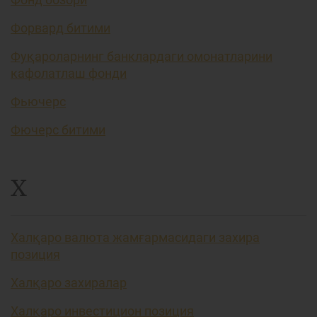
Форвард битими
Фуқароларнинг банклардаги омонатларини
кафолатлаш фонди
Фьючерс
Фючерс битими
Х
Халқаро валюта жамғармасидаги захира
позиция
Халқаро захиралар
Халқаро инвестицион позиция