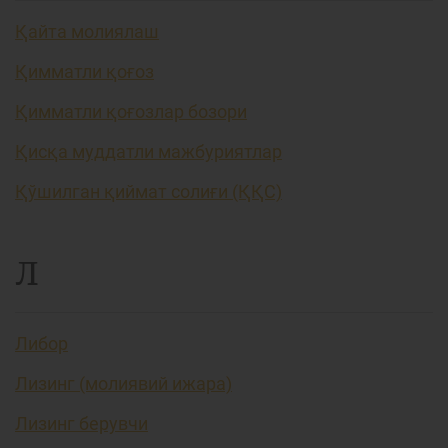
Қайта молиялаш
Қимматли қоғоз
Қимматли қоғозлар бозори
Қисқа муддатли мажбуриятлар
Қўшилган қиймат солиғи (ҚҚС)
Л
Либор
Лизинг (молиявий ижара)
Лизинг берувчи