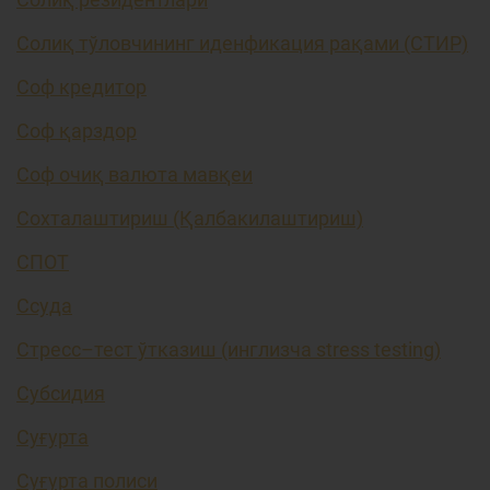
Солиқ тўловчининг иденфикация рақами (СТИР)
Соф кредитор
Соф қарздор
Соф очиқ валюта мавқеи
Сохталаштириш (Қалбакилаштириш)
СПОТ
Ссуда
Стресс–тест ўтказиш (инглизча stress testing)
Субсидия
Суғурта
Суғурта полиси