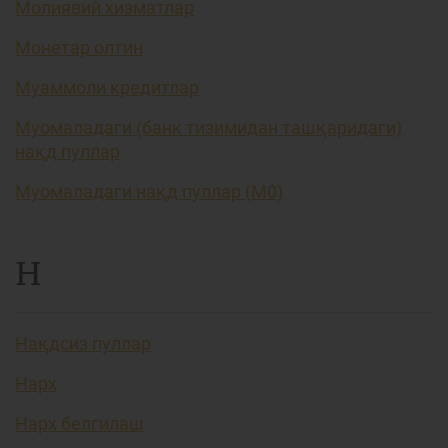
Молиявий хизматлар
Монетар олтин
Муаммоли кредитлар
Муомаладаги (банк тизимидан ташқаридаги)
нақд пуллар
Муомаладаги нақд пуллар (М0)
Н
Нақдсиз пуллар
Нарх
Нарх белгилаш