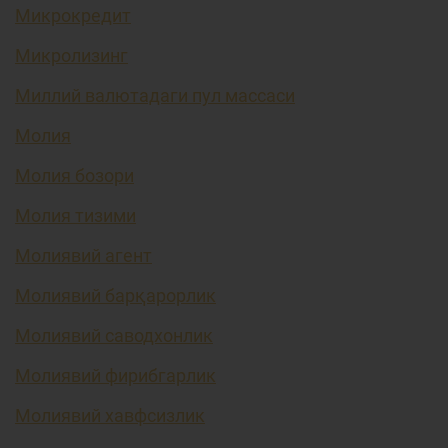
Микрокредит
Микролизинг
Миллий валютадаги пул массаси
Молия
Молия бозори
Молия тизими
Молиявий агент
Молиявий барқарорлик
Молиявий саводхонлик
Молиявий фирибгарлик
Молиявий хавфсизлик