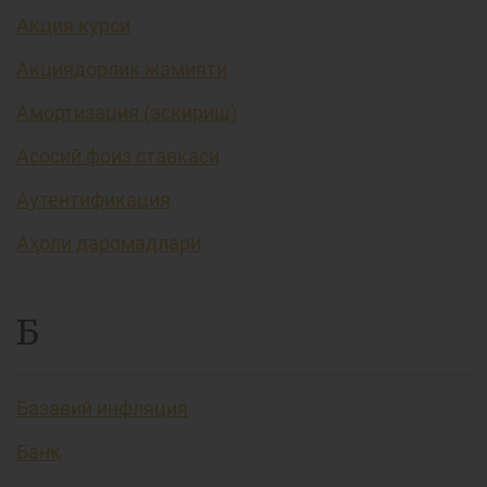
Акция курси
Акциядорлик жамияти
Амортизация (эскириш)
Асосий фоиз ставкаси
Аутентификация
Аҳоли даромадлари
Б
Базавий инфляция
Банк