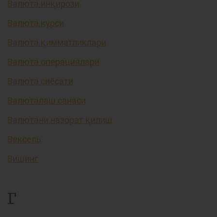
Валюта инқирози
Валюта курси
Валюта қимматликлари
Валюта операциялари
Валюта сиёсати
Валюталаш санаси
Валютани назорат қилиш
Вексель
Вишинг
Г