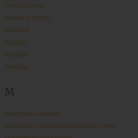
Лизинг олувчи
Ликвид активлар
Лицензия
Логотип
Ломбард
Ломбард
М
Мажбурий захиралар
Мажбурий захираларнинг меъёрий ҳажми
Макропруденциал сиёсат