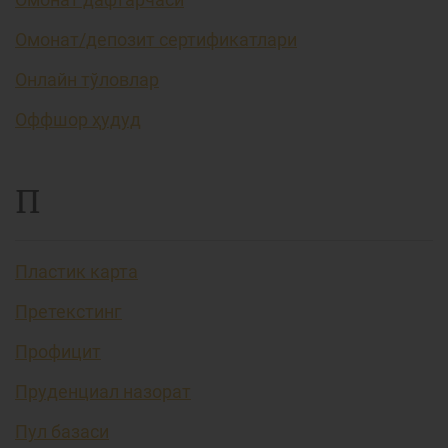
Омонат/депозит сертификатлари
Онлайн тўловлар
Оффшор ҳудуд
П
Пластик карта
Претекстинг
Профицит
Пруденциал назорат
Пул базаси