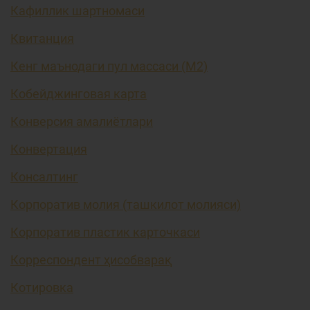
Кафиллик шартномаси
Квитанция
Кенг маънодаги пул массаси (М2)
Кобейджинговая карта
Конверсия амалиётлари
Конвертация
Консалтинг
Корпоратив молия (ташкилот молияси)
Корпоратив пластик карточкаси
Корреспондент ҳисобварақ
Котировка