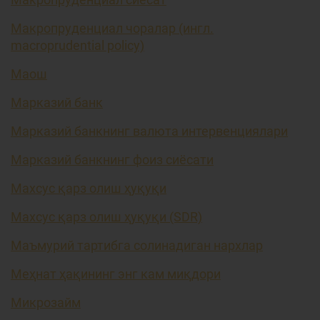
Макропруденциал чоралар (ингл.
macroprudential policy)
Маош
Марказий банк
Марказий банкнинг валюта интервенциялари
Марказий банкнинг фоиз сиёсати
Махсус қарз олиш ҳуқуқи
Махсус қарз олиш ҳуқуқи (SDR)
Маъмурий тартибга солинадиган нархлар
Меҳнат ҳақининг энг кам миқдори
Микрозайм