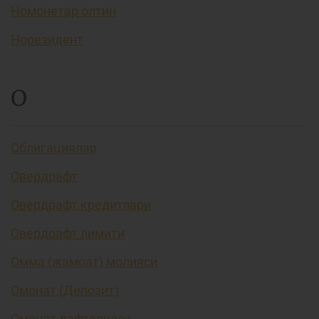
Номонетар олтин
Норезидент
О
Облигациялар
Овердрафт
Овердрафт кредитлари
Овердрафт лимити
Омма (жамоат) молияси
Омонат (Депозит)
Омонат дафтарчаси