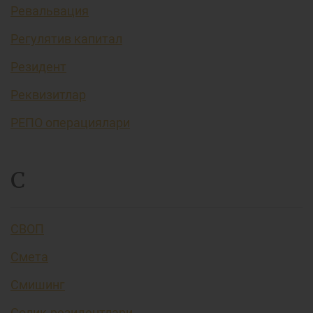
Ревальвация
Регулятив капитал
Резидент
Реквизитлар
РЕПО операциялари
С
СВОП
Смета
Смишинг
Солиқ резидентлари