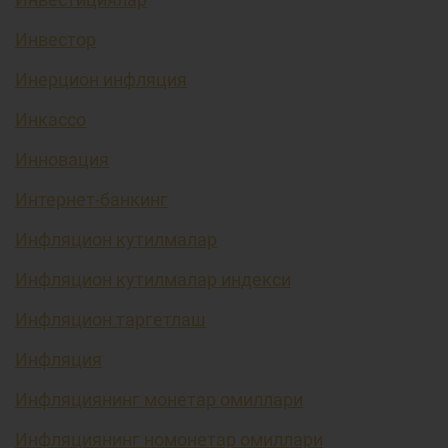
Инвестор
Инерцион инфляция
Инкассо
Инновация
Интернет-банкинг
Инфляцион кутилмалар
Инфляцион кутилмалар индекси
Инфляцион таргетлаш
Инфляция
Инфляциянинг монетар омиллари
Инфляциянинг номонетар омиллари