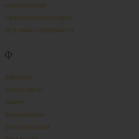
мажбуриятлари
Ўзгарувчан валюта курси
Ўртачалаш коэффициенти
Ф
Факторинг
Фискал сиёсат
Фишинг
Фоиз коридори
Фоиз ставкалари
Фонд бозори