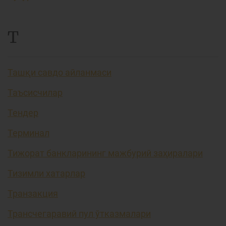
Т
Ташқи савдо айланмаси
Таъсисчилар
Тендер
Терминал
Тижорат банкларининг мажбурий заҳиралари
Тизимли хатарлар
Транзакция
Трансчегаравий пул ўтказмалари