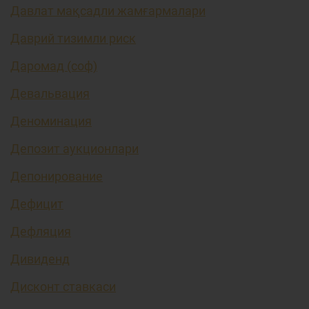
Давлат мақсадли жамғармалари
Даврий тизимли риск
Даромад (соф)
Девальвация
Деноминация
Депозит аукционлари
Депонирование
Дефицит
Дефляция
Дивиденд
Дисконт ставкаси