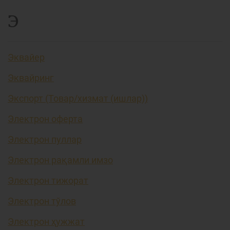
Э
Эквайер
Эквайринг
Экспорт (Товар/хизмат (ишлар))
Электрон оферта
Электрон пуллар
Электрон рақамли имзо
Электрон тижорат
Электрон тўлов
Электрон ҳужжат