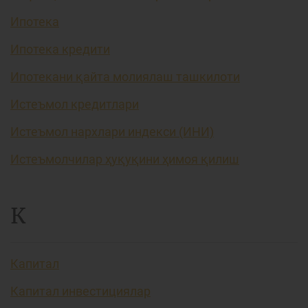
Ипотека
Ипотека кредити
Ипотекани қайта молиялаш ташкилоти
Истеъмол кредитлари
Истеъмол нархлари индекси (ИНИ)
Истеъмолчилар ҳуқуқини ҳимоя қилиш
К
Капитал
Капитал инвестициялар