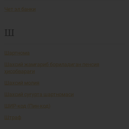
Чет эл банки
Ш
Шартнома
Шахсий жамғариб бориладиган пенсия
ҳисобварағи
Шахсий молия
Шахсий суғурта шартномаси
ШИР-код (Пин-код)
Штраф