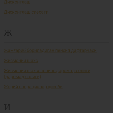
Дисконтлаш
Дисконтлаш сиёсати
Ж
Жамғариб бориладиган пенсия дафтарчаси
Жисмоний шахс
Жисмоний шахсларнинг даромад солиғи
(даромад солиғи)
Жорий операциялар ҳисоби
И