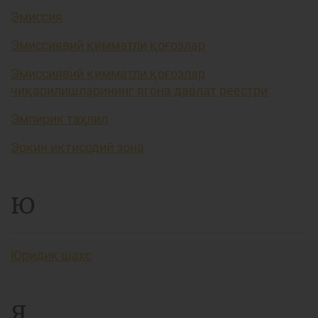
Эмиссия
Эмиссиявий қимматли қоғозлар
Эмиссиявий қимматли қоғозлар
чиқарилишларининг ягона давлат реестри
Эмпирик таҳлил
Эркин иқтисодий зона
Ю
Юридик шахс
Я