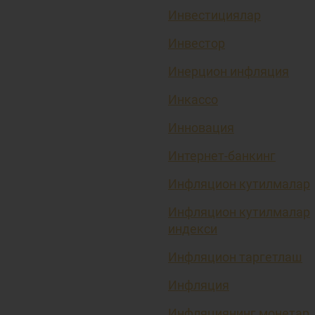
Инвестициялар
Инвестор
Инерцион инфляция
Инкассо
Инновация
Интернет-банкинг
Инфляцион кутилмалар
Инфляцион кутилмалар
индекси
Инфляцион таргетлаш
Инфляция
Инфляциянинг монетар