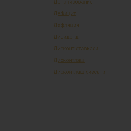
Депонирование
Дефицит
Дефляция
Дивиденд
Дисконт ставкаси
Дисконтлаш
Дисконтлаш сиёсати