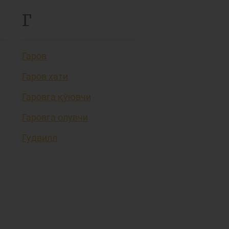
Г
Гаров
Гаров хати
Гаровга қўювчи
Гаровга олувчи
Гудвилл