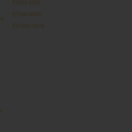
Кросс-курс
Кўчар мулк
ар
Кўчмас мулк
и