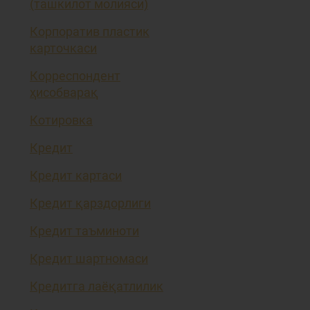
(ташкилот молияси)
Корпоратив пластик
карточкаси
Корреспондент
ҳисобварақ
Котировка
Кредит
Кредит картаси
Кредит қарздорлиги
Кредит таъминоти
Кредит шартномаси
Кредитга лаёқатлилик