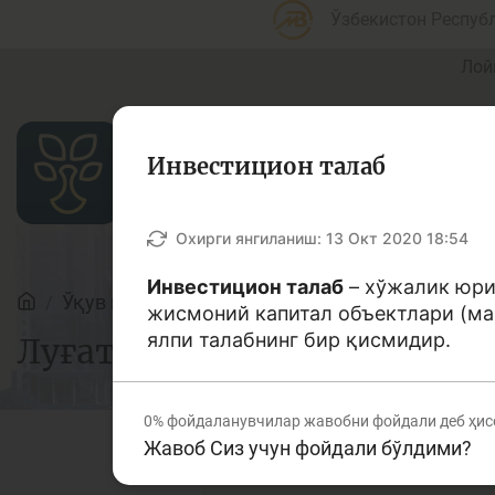
Ўзбекистон Респуб
Лой
Инвестицион талаб
Мақолалар
Охирги янгиланиш:
13 Окт 2020 18:54
Инвестицион талаб
– хўжалик юри
Ўқув қўлланмалар
Луғат
жисмоний капитал объектлари (маш
Банк агентлари учун
П
ялпи талабнинг бир қисмидир.
Луғат
0%
фойдаланувчилар жавобни фойдали деб ҳис
Жавоб Сиз учун фойдали бўлдими?
Депозит (омонатлар)
К