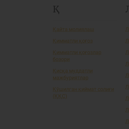
Қ
Қайта молиялаш
Л
Қимматли қоғоз
Л
Қимматли қоғозлар
Л
бозори
Л
Қисқа муддатли
Л
мажбуриятлар
Л
Қўшилган қиймат солиғи
(ҚҚС)
Л
Л
Л