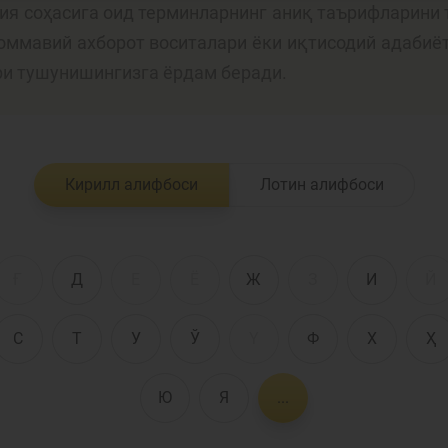
лия соҳасига оид терминларнинг аниқ таърифларини 
 оммавий ахборот воситалари ёки иқтисодий адабиё
Пул-кредит сиё
ри тушунишингизга ёрдам беради.
олия бозори
ва унинг
элементлари
анк хизматлари
Кирилл алифбоси
Лотин алифбоси
стеъмолчилари
Тадбиркорлик
уқуқлари
Ғ
Д
Е
Ё
Ж
З
И
Й
С
Т
У
Ў
Ү
Ф
Х
Ҳ
Ю
Я
...