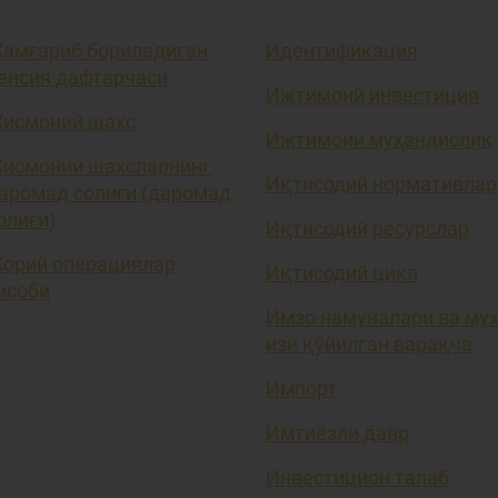
амғариб бориладиган
Идентификация
енсия дафтарчаси
Ижтимоий инвестиция
исмоний шахс
Ижтимоий муҳандислик
исмоний шахсларнинг
Иқтисодий нормативлар
аромад солиғи (даромад
олиғи)
Иқтисодий ресурслар
орий операциялар
Иқтисодий цикл
исоби
Имзо намуналари ва му
изи қўйилган варақча
Импорт
Имтиёзли давр
Инвестицион талаб