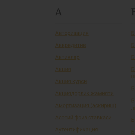
А
Авторизация
Б
Аккредитив
Б
Активлар
Б
Акция
Б
ш
Акция курси
Б
Акциядорлик жамияти
Б
Амортизация (эскириш)
л
Асосий фоиз ставкаси
Б
Аутентификация
Б