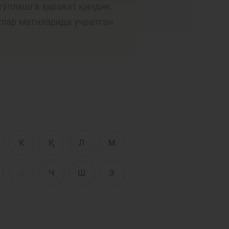
Интерактив
тўплашга ҳаракат қилдик.
хизматлар
тлар матнларида учратган
сати
Фотогалерея
Лойиҳа ҳақида
Кенгайтирилган
қидирув
Сайт харитаси
К
Қ
Л
М
Ц
Ч
Ш
Э