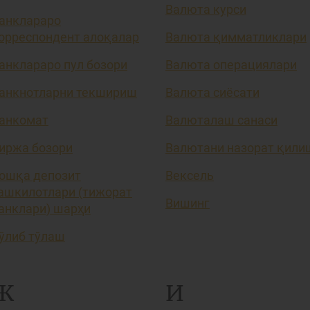
Валюта курси
анклараро
орреспондент алоқалар
Валюта қимматликлари
анклараро пул бозори
Валюта операциялари
анкнотларни текшириш
Валюта сиёсати
анкомат
Валюталаш санаси
иржа бозори
Валютани назорат қили
ошқа депозит
Вексель
ашкилотлари (тижорат
Вишинг
анклари) шарҳи
ўлиб тўлаш
Ж
И