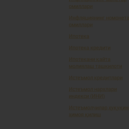
омиллари
Инфляциянинг номонет
омиллари
Ипотека
Ипотека кредити
Ипотекани қайта
молиялаш ташкилоти
Истеъмол кредитлари
Истеъмол нархлари
индекси (ИНИ)
Истеъмолчилар ҳуқуқин
ҳимоя қилиш