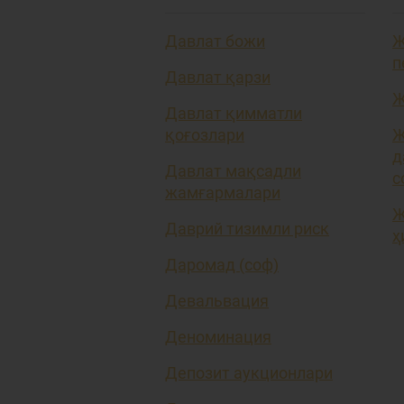
Давлат божи
Ж
п
Давлат қарзи
Ж
Давлат қимматли
қоғозлари
Ж
д
Давлат мақсадли
с
жамғармалари
Ж
Даврий тизимли риск
ҳ
Даромад (соф)
Девальвация
Деноминация
Депозит аукционлари