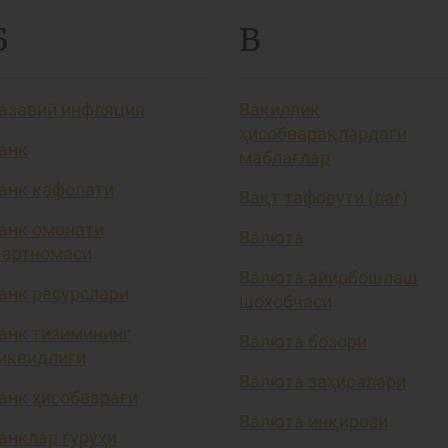
Б
В
азавий инфляция
Вакиллик
ҳисобварақлардаги
анк
маблағлар
анк кафолати
Вақт тафовути (лаг)
анк омонати
Валюта
артномаси
Валюта айирбошлаш
анк ресурслари
шохобчаси
анк тизимининг
Валюта бозори
иквидлиги
Валюта заҳиралари
анк ҳисобварағи
Валюта инқирози
анклар гуруҳи