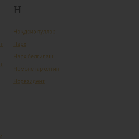
Н
Нақдсиз пуллар
нг
Нарх
Нарх белгилаш
т
Номонетар олтин
Норезидент
и