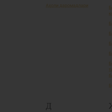
Аҳоли даромадлари
Б
к
Б
Б
Б
Б
Б
т
б
Б
Д