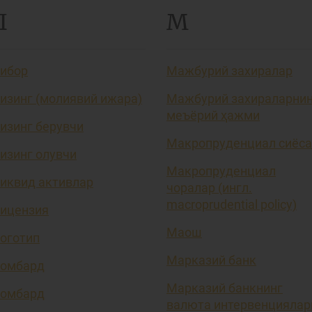
Л
М
ибор
Мажбурий захиралар
изинг (молиявий ижара)
Мажбурий захираларни
меъёрий ҳажми
изинг берувчи
Макропруденциал сиёса
изинг олувчи
Макропруденциал
иквид активлар
чоралар (ингл.
macroprudential policy)
ицензия
Маош
оготип
Марказий банк
омбард
Марказий банкнинг
омбард
валюта интервенциялар