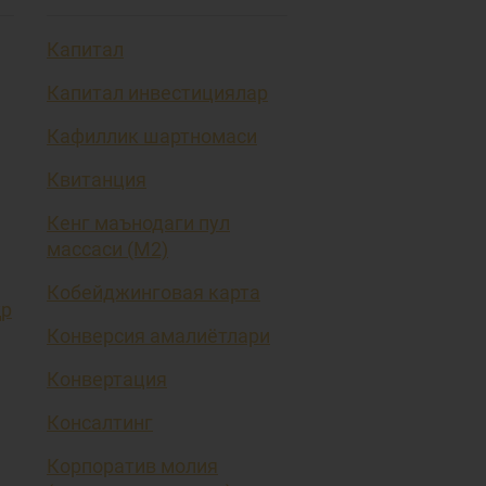
Капитал
Капитал инвестициялар
Кафиллик шартномаси
Квитанция
Кенг маънодаги пул
массаси (М2)
Кобейджинговая карта
ҳр
Конверсия амалиётлари
Конвертация
Консалтинг
Корпоратив молия