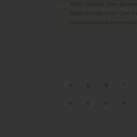
Ушбу луғатда банк ва мо
Ушбу изоҳли луғат Сизга
нотаниш сўз ва терминла
Тўлов ва ўтказмалар
М
Б
Молиявий
и
хавфсизлик
ҳ
А
Б
В
Г
Н
О
П
Р