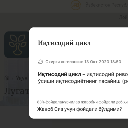
Ўзбекистон Респуб
Лой
Иқтисодий цикл
Мақолалар
Охирги янгиланиш:
13 Окт 2020 18:50
Иқтисодий цикл
– иқтисодий риво
Ўқув қўлланмалар
Луғат
ўсиши иқтисодиётнинг пасайиш (р
Банк агентлари учун
П
Луғат
83%
фойдаланувчилар жавобни фойдали деб ҳи
Жавоб Сиз учун фойдали бўлдими?
Депозит (омонатлар)
К