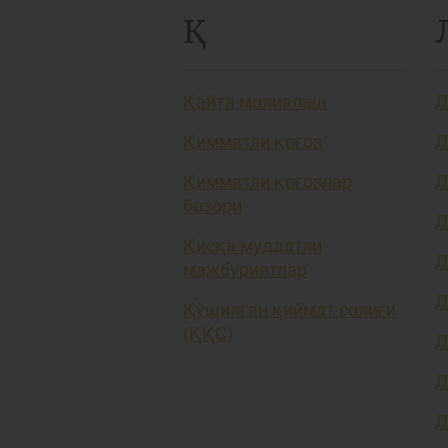
Қ
Қайта молиялаш
Л
Қимматли қоғоз
Л
Қимматли қоғозлар
Л
бозори
Л
Қисқа муддатли
Л
мажбуриятлар
Л
Қўшилган қиймат солиғи
(ҚҚС)
Л
Л
Л