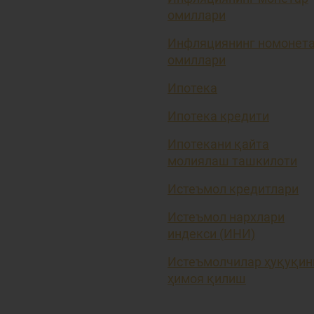
омиллари
Инфляциянинг номонет
омиллари
Ипотека
Ипотека кредити
Ипотекани қайта
молиялаш ташкилоти
Истеъмол кредитлари
Истеъмол нархлари
индекси (ИНИ)
Истеъмолчилар ҳуқуқин
ҳимоя қилиш