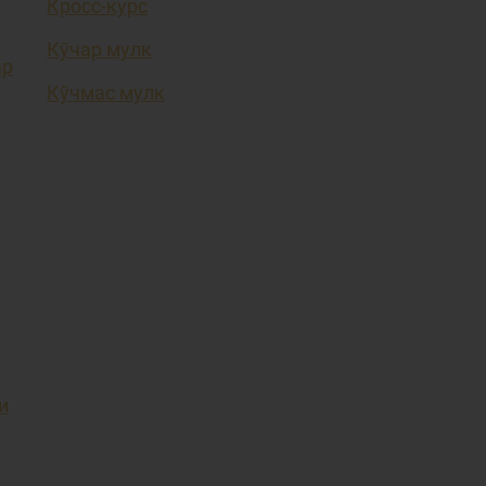
Кросс-курс
Кўчар мулк
ар
Кўчмас мулк
и