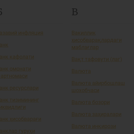
Б
В
азавий инфляция
Вакиллик
ҳисобварақлардаги
анк
маблағлар
анк кафолати
Вақт тафовути (лаг)
анк омонати
Валюта
артномаси
Валюта айирбошлаш
анк ресурслари
шохобчаси
анк тизимининг
Валюта бозори
иквидлиги
Валюта заҳиралари
анк ҳисобварағи
Валюта инқирози
анклар гуруҳи