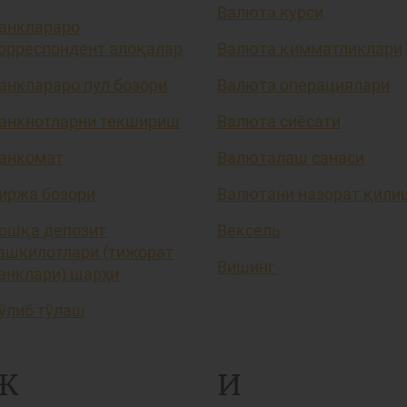
Валюта курси
анклараро
орреспондент алоқалар
Валюта қимматликлари
анклараро пул бозори
Валюта операциялари
анкнотларни текшириш
Валюта сиёсати
анкомат
Валюталаш санаси
иржа бозори
Валютани назорат қили
ошқа депозит
Вексель
ашкилотлари (тижорат
Вишинг
анклари) шарҳи
ўлиб тўлаш
Ж
И