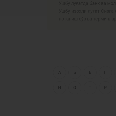
Ушбу луғатда банк ва мо
Ушбу изоҳли луғат Сизга
нотаниш сўз ва терминла
Тўлов ва ўтказмалар
М
Б
Молиявий
и
хавфсизлик
ҳ
А
Б
В
Г
Н
О
П
Р