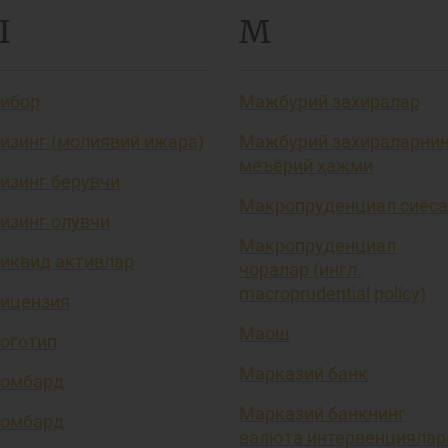
Л
М
ибор
Мажбурий захиралар
изинг (молиявий ижара)
Мажбурий захираларни
меъёрий ҳажми
изинг берувчи
Макропруденциал сиёса
изинг олувчи
Макропруденциал
иквид активлар
чоралар (ингл.
macroprudential policy)
ицензия
Маош
оготип
Марказий банк
омбард
Марказий банкнинг
омбард
валюта интервенциялар