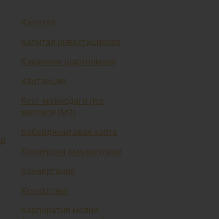
Капитал
Капитал инвестициялар
Кафиллик шартномаси
Квитанция
Кенг маънодаги пул
массаси (М2)
Кобейджинговая карта
ҳр
Конверсия амалиётлари
Конвертация
Консалтинг
Корпоратив молия