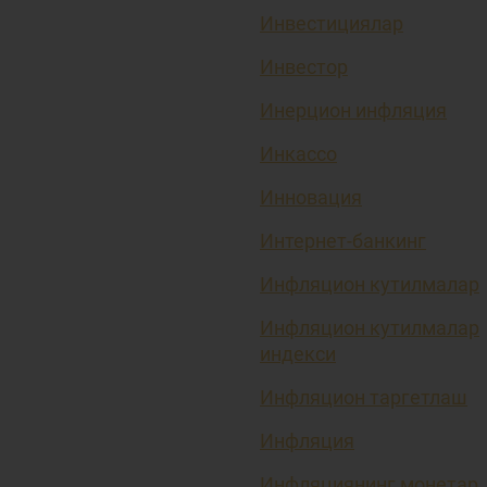
Инвестициялар
Инвестор
Инерцион инфляция
Инкассо
Инновация
Интернет-банкинг
Инфляцион кутилмалар
Инфляцион кутилмалар
индекси
Инфляцион таргетлаш
Инфляция
Инфляциянинг монетар