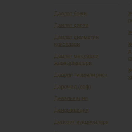
Давлат божи
Ж
п
Давлат қарзи
Ж
Давлат қимматли
қоғозлари
Ж
д
Давлат мақсадли
с
жамғармалари
Ж
Даврий тизимли риск
ҳ
Даромад (соф)
Девальвация
Деноминация
Депозит аукционлари