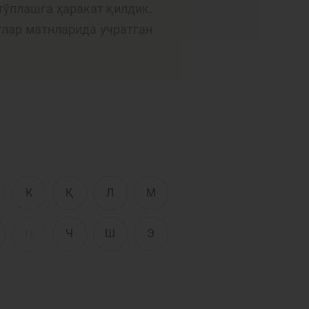
Интерактив
тўплашга ҳаракат қилдик.
хизматлар
тлар матнларида учратган
сати
Фотогалерея
Лойиҳа ҳақида
Кенгайтирилган
қидирув
Сайт харитаси
К
Қ
Л
М
Ц
Ч
Ш
Э