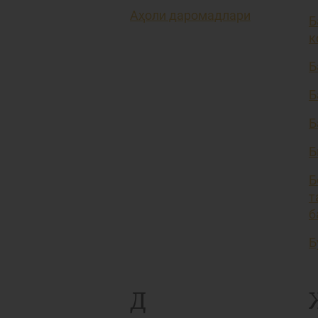
Аҳоли даромадлари
Б
к
Б
Б
Б
Б
Б
т
б
Б
Д