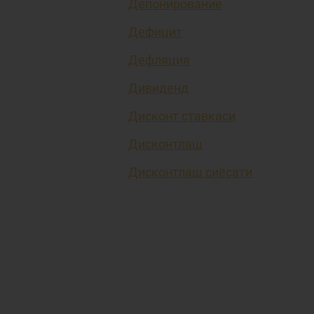
Депонирование
Дефицит
Дефляция
Дивиденд
Дисконт ставкаси
Дисконтлаш
Дисконтлаш сиёсати