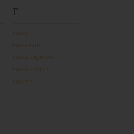
Г
Гаров
Гаров хати
Гаровга қўювчи
Гаровга олувчи
Гудвилл