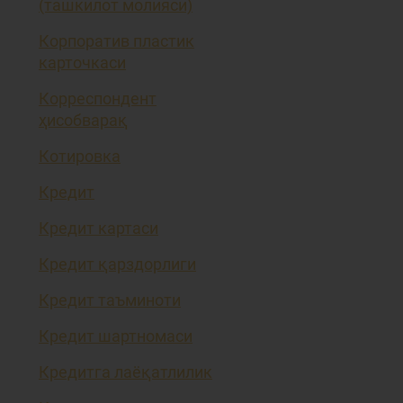
(ташкилот молияси)
Корпоратив пластик
карточкаси
Корреспондент
ҳисобварақ
Котировка
Кредит
Кредит картаси
Кредит қарздорлиги
Кредит таъминоти
Кредит шартномаси
Кредитга лаёқатлилик