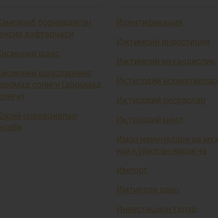
амғариб бориладиган
Идентификация
енсия дафтарчаси
Ижтимоий инвестиция
исмоний шахс
Ижтимоий муҳандислик
исмоний шахсларнинг
Иқтисодий нормативлар
аромад солиғи (даромад
олиғи)
Иқтисодий ресурслар
орий операциялар
Иқтисодий цикл
исоби
Имзо намуналари ва му
изи қўйилган варақча
Импорт
Имтиёзли давр
Инвестицион талаб