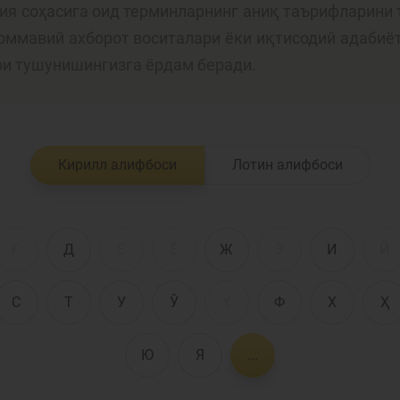
лия соҳасига оид терминларнинг аниқ таърифларини 
 оммавий ахборот воситалари ёки иқтисодий адабиё
Пул-кредит сиё
ри тушунишингизга ёрдам беради.
олия бозори
ва унинг
элементлари
анк хизматлари
Кирилл алифбоси
Лотин алифбоси
стеъмолчилари
Тадбиркорлик
уқуқлари
Ғ
Д
Е
Ё
Ж
З
И
Й
С
Т
У
Ў
Ү
Ф
Х
Ҳ
Ю
Я
...