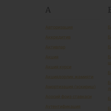
А
Авторизация
Б
Аккредитив
Б
Активлар
Б
Акция
Б
ш
Акция курси
Б
Акциядорлик жамияти
Б
Амортизация (эскириш)
л
Асосий фоиз ставкаси
Б
Аутентификация
Б