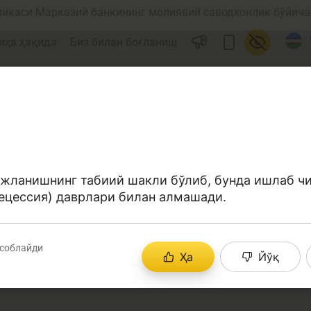
ликаси Марказий банкининг молиявий саводхонлик бўйича 
иҳа ҳақида
Биз билан боғланиш
жланишнинг табиий шакли бўлиб, бунда ишлаб ч
ецессия) даврлари билан алмашади.
ул
Ислом молияси
соблайди
Ҳа
Йўқ
редит
Бюджет