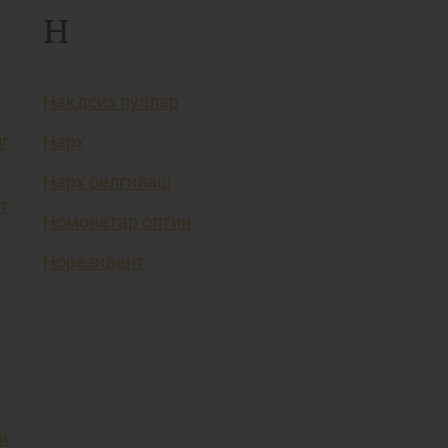
Н
Нақдсиз пуллар
нг
Нарх
Нарх белгилаш
т
Номонетар олтин
Норезидент
и