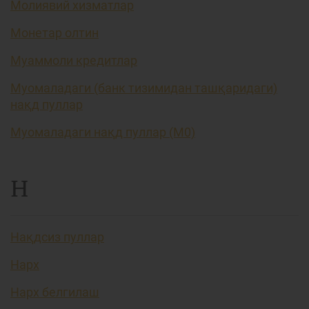
Молиявий хизматлар
Монетар олтин
Муаммоли кредитлар
Муомаладаги (банк тизимидан ташқаридаги)
нақд пуллар
Муомаладаги нақд пуллар (М0)
Н
Нақдсиз пуллар
Нарх
Нарх белгилаш