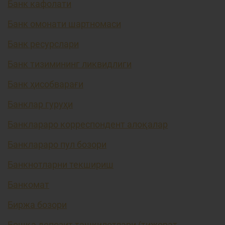
Банк кафолати
Банк омонати шартномаси
Банк ресурслари
Банк тизимининг ликвидлиги
Банк ҳисобварағи
Банклар гуруҳи
Банклараро корреспондент алоқалар
Банклараро пул бозори
Банкнотларни текшириш
Банкомат
Биржа бозори
Бошқа депозит ташкилотлари (тижорат