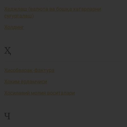
Хеджлаш (валюта ва бошқа хатарларни
суғурталаш)
Холдинг
Ҳ
Ҳисобварақ-фактура
Ҳоким ёрдамчиси
Ҳосилавий молия воситалари
Ч