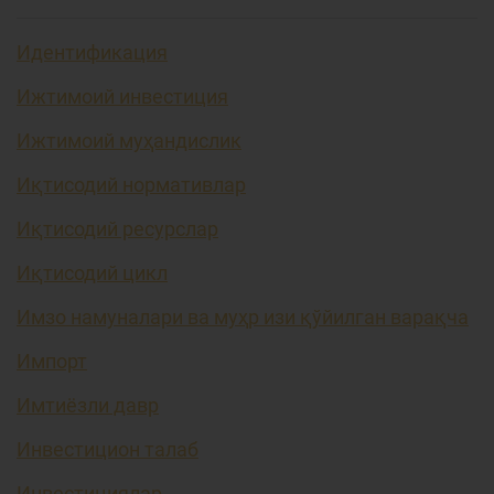
Идентификация
Ижтимоий инвестиция
Ижтимоий муҳандислик
Иқтисодий нормативлар
Иқтисодий ресурслар
Иқтисодий цикл
Имзо намуналари ва муҳр изи қўйилган варақча
Импорт
Имтиёзли давр
Инвестицион талаб
Инвестициялар