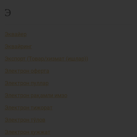
Э
Эквайер
Эквайринг
Экспорт (Товар/хизмат (ишлар))
Электрон оферта
Электрон пуллар
Электрон рақамли имзо
Электрон тижорат
Электрон тўлов
Электрон ҳужжат