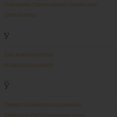
Тузилмавий (тармоқлараро) тизимли риск
Тўлов баланси
У
Узоқ муддатли пуллар
Устав капитали (фонд)
Ў
Ўзбекистон банклар ассоцияцияси
Ўзбекистон Республикасининг ғазна