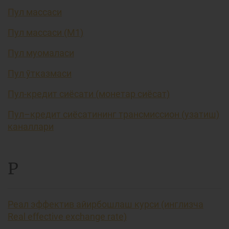
Пул массаси
Пул массаси (М1)
Пул муомаласи
Пул ўтказмаси
Пул-кредит сиёсати (монетар сиёсат)
Пул–кредит сиёсатининг трансмиссион (узатиш)
каналлари
Р
Реал эффектив айирбошлаш курси (инглизча
Real effective exchange rate)