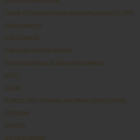
Солиқ тўловчининг иденфикация рақами (СТИР)
Соф кредитор
Соф қарздор
Соф очиқ валюта мавқеи
Сохталаштириш (Қалбакилаштириш)
СПОТ
Ссуда
Стресс–тест ўтказиш (инглизча stress testing)
Субсидия
Суғурта
Суғурта полиси