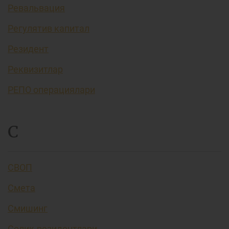
Ревальвация
Регулятив капитал
Резидент
Реквизитлар
РЕПО операциялари
С
СВОП
Смета
Смишинг
Солиқ резидентлари