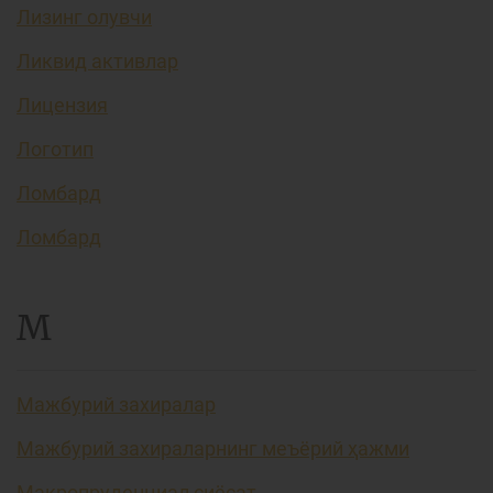
Лизинг олувчи
Ликвид активлар
Лицензия
Логотип
Ломбард
Ломбард
М
Мажбурий захиралар
Мажбурий захираларнинг меъёрий ҳажми
Макропруденциал сиёсат