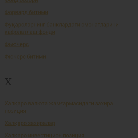
Форвард битими
Фуқароларнинг банклардаги омонатларини
кафолатлаш фонди
Фьючерс
Фючерс битими
Х
Халқаро валюта жамғармасидаги захира
позиция
Халқаро захиралар
Халқаро инвестицион позиция