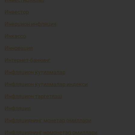
Инвестор
Инерцион инфляция
Инкассо
Инновация
Интернет-банкинг
Инфляцион кутилмалар
Инфляцион кутилмалар индекси
Инфляцион таргетлаш
Инфляция
Инфляциянинг монетар омиллари
Инфляциянинг номонетар омиллари