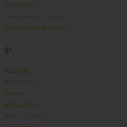
мажбуриятлари
Ўзгарувчан валюта курси
Ўртачалаш коэффициенти
Ф
Факторинг
Фискал сиёсат
Фишинг
Фоиз коридори
Фоиз ставкалари
Фонд бозори