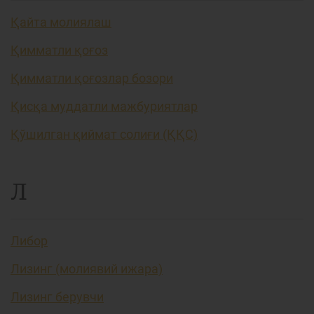
Қайта молиялаш
Қимматли қоғоз
Қимматли қоғозлар бозори
Қисқа муддатли мажбуриятлар
Қўшилган қиймат солиғи (ҚҚС)
Л
Либор
Лизинг (молиявий ижара)
Лизинг берувчи