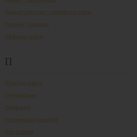
Омонат/депозит сертификатлари
Онлайн тўловлар
Оффшор ҳудуд
П
Пластик карта
Претекстинг
Профицит
Пруденциал назорат
Пул базаси