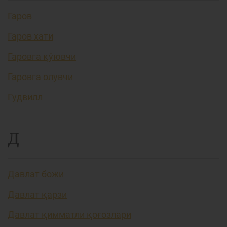
Гаров
Гаров хати
Гаровга қўювчи
Гаровга олувчи
Гудвилл
Д
Давлат божи
Давлат қарзи
Давлат қимматли қоғозлари