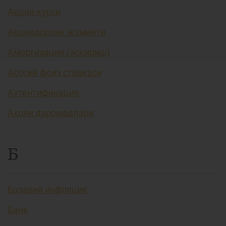
Акция курси
Акциядорлик жамияти
Амортизация (эскириш)
Асосий фоиз ставкаси
Аутентификация
Аҳоли даромадлари
Б
Базавий инфляция
Банк