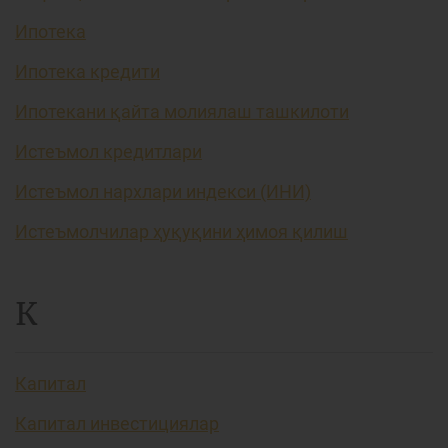
Ипотека
Ипотека кредити
Ипотекани қайта молиялаш ташкилоти
Истеъмол кредитлари
Истеъмол нархлари индекси (ИНИ)
Истеъмолчилар ҳуқуқини ҳимоя қилиш
К
Капитал
Капитал инвестициялар