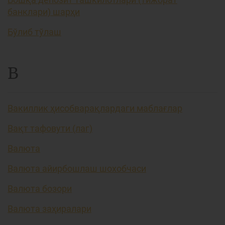
банклари) шарҳи
Бўлиб тўлаш
В
Вакиллик ҳисобварақлардаги маблағлар
Вақт тафовути (лаг)
Валюта
Валюта айирбошлаш шохобчаси
Валюта бозори
Валюта заҳиралари