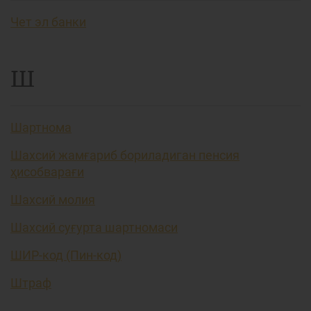
Чет эл банки
Ш
Шартнома
Шахсий жамғариб бориладиган пенсия
ҳисобварағи
Шахсий молия
Шахсий суғурта шартномаси
ШИР-код (Пин-код)
Штраф