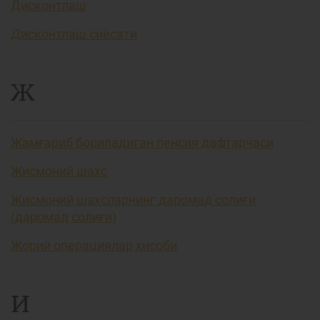
Дисконтлаш
Дисконтлаш сиёсати
Ж
Жамғариб бориладиган пенсия дафтарчаси
Жисмоний шахс
Жисмоний шахсларнинг даромад солиғи
(даромад солиғи)
Жорий операциялар ҳисоби
И