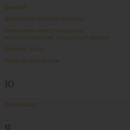
Эмиссия
Эмиссиявий қимматли қоғозлар
Эмиссиявий қимматли қоғозлар
чиқарилишларининг ягона давлат реестри
Эмпирик таҳлил
Эркин иқтисодий зона
Ю
Юридик шахс
Я