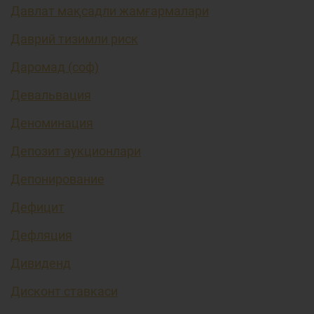
Давлат мақсадли жамғармалари
Даврий тизимли риск
Даромад (соф)
Девальвация
Деноминация
Депозит аукционлари
Депонирование
Дефицит
Дефляция
Дивиденд
Дисконт ставкаси