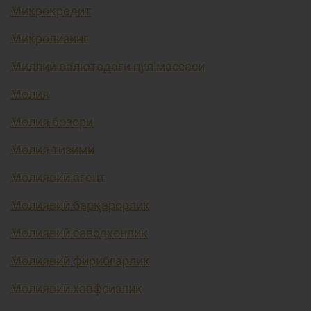
Микрокредит
Микролизинг
Миллий валютадаги пул массаси
Молия
Молия бозори
Молия тизими
Молиявий агент
Молиявий барқарорлик
Молиявий саводхонлик
Молиявий фирибгарлик
Молиявий хавфсизлик