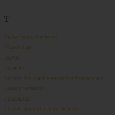
Т
Ташқи савдо айланмаси
Таъсисчилар
Тендер
Терминал
Тижорат банкларининг мажбурий заҳиралари
Тизимли хатарлар
Транзакция
Трансчегаравий пул ўтказмалари