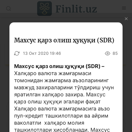
O’zb
Ўзб
Рус
Луғат
Мақолалар
Махсус қарз олиш ҳуқуқи (SDR)
Ўқув қўлланмалар
Луғат
13 Окт 2020 19:46
85
Луғат
Махсус қарз олиш ҳуқуқи (SDR) –
Халқаро валюта жамғармаси
Молиявий саводхонлик бўйича китоблар
томонидан жамғарма аъзоларининг
Кирилл алифбоси
Лотин алифбоси
Видео
мавжуд захираларини тўлдириш учун
яратилган халқаро захира. Махсус
қарз олиш ҳуқуқи эгалари фақат
Лойиҳалар
А
Б
В
Г
Ғ
Д
Е
Халқаро валюта жамғармасига аъзо
пул-кредит ташкилотлари ва айрим
Интерактив хизматлар
ваколатли халқаро молия
Ё
Ж
З
И
Й
К
Қ
Фотогалерея
ташкилотлари ҳисобланади. Махсус