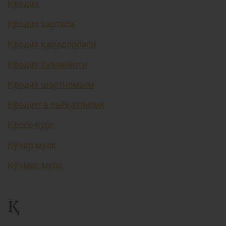
Кредит
Кредит картаси
Кредит қарздорлиги
Кредит таъминоти
Кредит шартномаси
Кредитга лаёқатлилик
Кросс-курс
Кўчар мулк
Кўчмас мулк
Қ