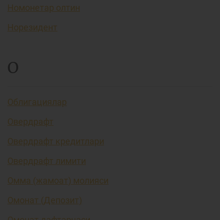
Номонетар олтин
Норезидент
О
Облигациялар
Овердрафт
Овердрафт кредитлари
Овердрафт лимити
Омма (жамоат) молияси
Омонат (Депозит)
Омонат дафтарчаси