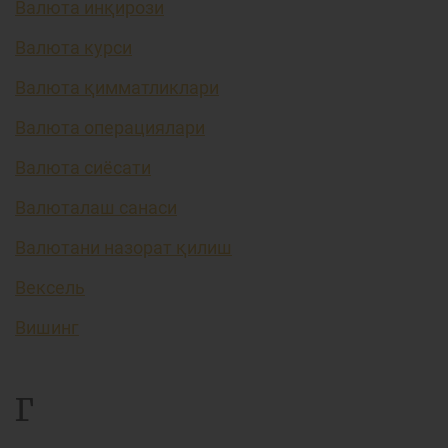
Валюта инқирози
Валюта курси
Валюта қимматликлари
Валюта операциялари
Валюта сиёсати
Валюталаш санаси
Валютани назорат қилиш
Вексель
Вишинг
Г