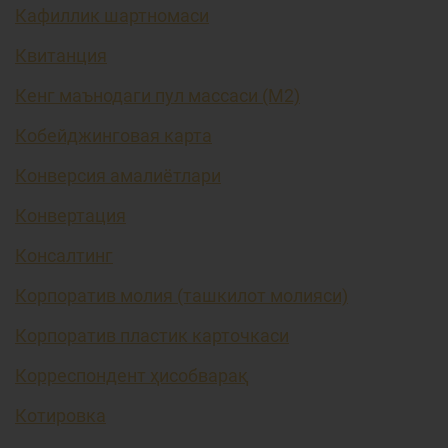
Кафиллик шартномаси
Квитанция
Кенг маънодаги пул массаси (М2)
Кобейджинговая карта
Конверсия амалиётлари
Конвертация
Консалтинг
Корпоратив молия (ташкилот молияси)
Корпоратив пластик карточкаси
Корреспондент ҳисобварақ
Котировка