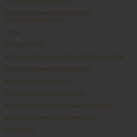
Макропруденциал чоралар (ингл.
macroprudential policy)
Маош
Марказий банк
Марказий банкнинг валюта интервенциялари
Марказий банкнинг фоиз сиёсати
Махсус қарз олиш ҳуқуқи
Махсус қарз олиш ҳуқуқи (SDR)
Маъмурий тартибга солинадиган нархлар
Меҳнат ҳақининг энг кам миқдори
Микрозайм