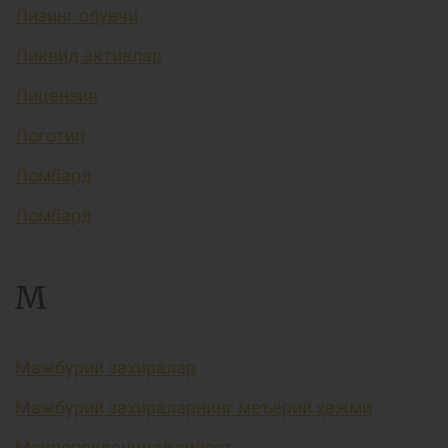
Лизинг олувчи
Ликвид активлар
Лицензия
Логотип
Ломбард
Ломбард
М
Мажбурий захиралар
Мажбурий захираларнинг меъёрий ҳажми
Макропруденциал сиёсат