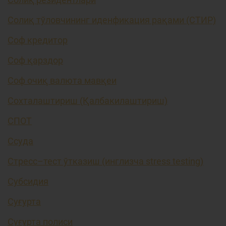
Солиқ тўловчининг иденфикация рақами (СТИР)
Соф кредитор
Соф қарздор
Соф очиқ валюта мавқеи
Сохталаштириш (Қалбакилаштириш)
СПОТ
Ссуда
Стресс–тест ўтказиш (инглизча stress testing)
Субсидия
Суғурта
Суғурта полиси