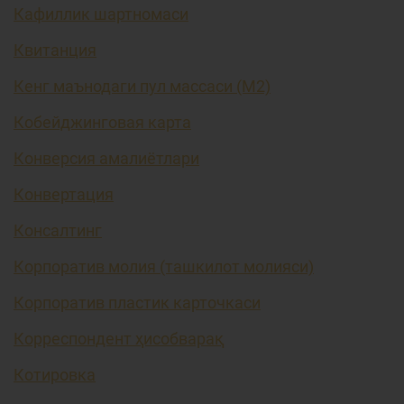
Кафиллик шартномаси
Квитанция
Кенг маънодаги пул массаси (М2)
Кобейджинговая карта
Конверсия амалиётлари
Конвертация
Консалтинг
Корпоратив молия (ташкилот молияси)
Корпоратив пластик карточкаси
Корреспондент ҳисобварақ
Котировка