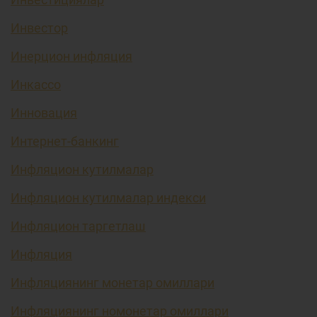
Инвестор
Инерцион инфляция
Инкассо
Инновация
Интернет-банкинг
Инфляцион кутилмалар
Инфляцион кутилмалар индекси
Инфляцион таргетлаш
Инфляция
Инфляциянинг монетар омиллари
Инфляциянинг номонетар омиллари