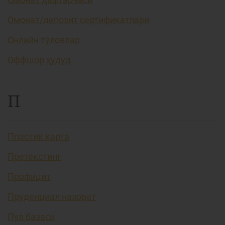
Омонат/депозит сертификатлари
Онлайн тўловлар
Оффшор ҳудуд
П
Пластик карта
Претекстинг
Профицит
Пруденциал назорат
Пул базаси