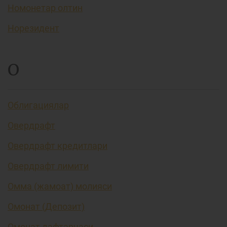
Номонетар олтин
Норезидент
О
Облигациялар
Овердрафт
Овердрафт кредитлари
Овердрафт лимити
Омма (жамоат) молияси
Омонат (Депозит)
Омонат дафтарчаси