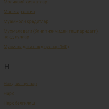
Молиявий хизматлар
Монетар олтин
Муаммоли кредитлар
Муомаладаги (банк тизимидан ташқаридаги)
нақд пуллар
Муомаладаги нақд пуллар (М0)
Н
Нақдсиз пуллар
Нарх
Нарх белгилаш