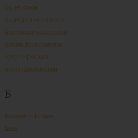
Акция курси
Акциядорлик жамияти
Амортизация (эскириш)
Асосий фоиз ставкаси
Аутентификация
Аҳоли даромадлари
Б
Базавий инфляция
Банк