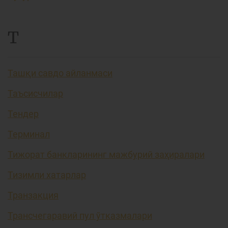
Т
Ташқи савдо айланмаси
Таъсисчилар
Тендер
Терминал
Тижорат банкларининг мажбурий заҳиралари
Тизимли хатарлар
Транзакция
Трансчегаравий пул ўтказмалари