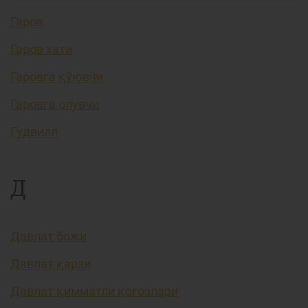
Гаров
Гаров хати
Гаровга қўювчи
Гаровга олувчи
Гудвилл
Д
Давлат божи
Давлат қарзи
Давлат қимматли қоғозлари