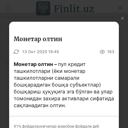
O’zb
Ўзб
Рус
Луғат
Мақолалар
Монетар олтин
Ўқув қўлланмалар
Луғат
13 Окт 2020 19:45
163
Луғат
Монетар олтин –
пул кредит
ташкилотлари (ёки монетар
Молиявий саводхонлик бўйича китоблар
ташкилотларни самарали
Кирилл алифбоси
Лотин алифбоси
Видео
бошқарадиган бошқа субъектлар)
бошқариш ҳуқуқига эга бўлган ва улар
томонидан захира активлари сифатида
Лойиҳалар
А
Б
В
Г
Ғ
Д
Е
сақланадиган олтин.
Интерактив хизматлар
Ё
Ж
З
И
Й
К
Қ
Фотогалерея
91%
фойдаланувчилар жавобни фойдали деб