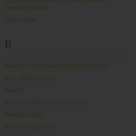
банклари) шарҳи
Бўлиб тўлаш
В
Вакиллик ҳисобварақлардаги маблағлар
Вақт тафовути (лаг)
Валюта
Валюта айирбошлаш шохобчаси
Валюта бозори
Валюта заҳиралари