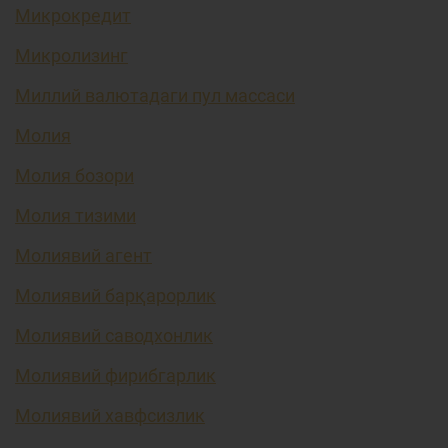
Микрокредит
Микролизинг
Миллий валютадаги пул массаси
Молия
Молия бозори
Молия тизими
Молиявий агент
Молиявий барқарорлик
Молиявий саводхонлик
Молиявий фирибгарлик
Молиявий хавфсизлик