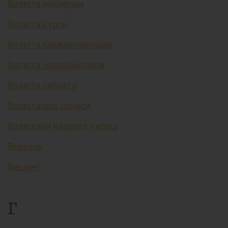
Валюта инқирози
Валюта курси
Валюта қимматликлари
Валюта операциялари
Валюта сиёсати
Валюталаш санаси
Валютани назорат қилиш
Вексель
Вишинг
Г