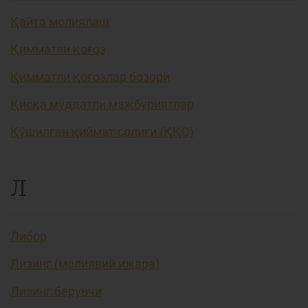
Қайта молиялаш
Қимматли қоғоз
Қимматли қоғозлар бозори
Қисқа муддатли мажбуриятлар
Қўшилган қиймат солиғи (ҚҚС)
Л
Либор
Лизинг (молиявий ижара)
Лизинг берувчи