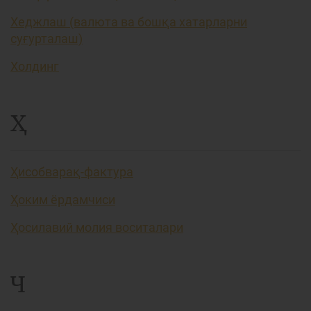
Хеджлаш (валюта ва бошқа хатарларни
суғурталаш)
Холдинг
Ҳ
Ҳисобварақ-фактура
Ҳоким ёрдамчиси
Ҳосилавий молия воситалари
Ч