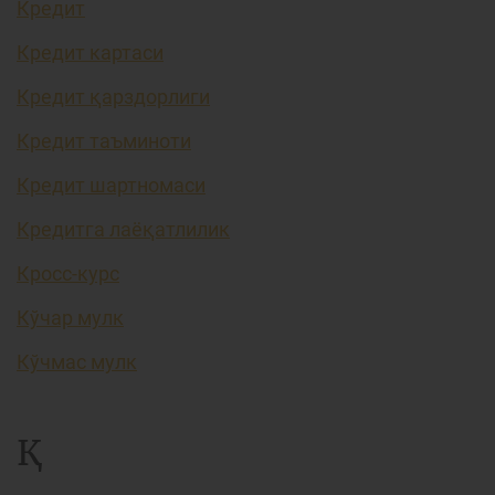
Кредит
Кредит картаси
Кредит қарздорлиги
Кредит таъминоти
Кредит шартномаси
Кредитга лаёқатлилик
Кросс-курс
Кўчар мулк
Кўчмас мулк
Қ