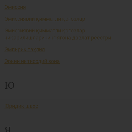
Эмиссия
Эмиссиявий қимматли қоғозлар
Эмиссиявий қимматли қоғозлар
чиқарилишларининг ягона давлат реестри
Эмпирик таҳлил
Эркин иқтисодий зона
Ю
Юридик шахс
Я