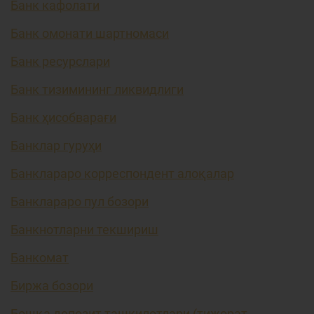
Банк кафолати
Банк омонати шартномаси
Банк ресурслари
Банк тизимининг ликвидлиги
Банк ҳисобварағи
Банклар гуруҳи
Банклараро корреспондент алоқалар
Банклараро пул бозори
Банкнотларни текшириш
Банкомат
Биржа бозори
Бошқа депозит ташкилотлари (тижорат