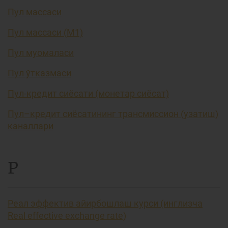
Пул массаси
Пул массаси (М1)
Пул муомаласи
Пул ўтказмаси
Пул-кредит сиёсати (монетар сиёсат)
Пул–кредит сиёсатининг трансмиссион (узатиш)
каналлари
Р
Реал эффектив айирбошлаш курси (инглизча
Real effective exchange rate)