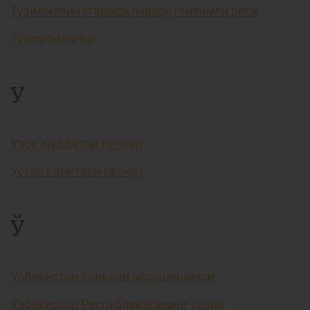
Тузилмавий (тармоқлараро) тизимли риск
Тўлов баланси
У
Узоқ муддатли пуллар
Устав капитали (фонд)
Ў
Ўзбекистон банклар ассоцияцияси
Ўзбекистон Республикасининг ғазна