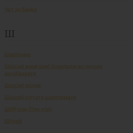
Чет эл банки
Ш
Шартнома
Шахсий жамғариб бориладиган пенсия
ҳисобварағи
Шахсий молия
Шахсий суғурта шартномаси
ШИР-код (Пин-код)
Штраф