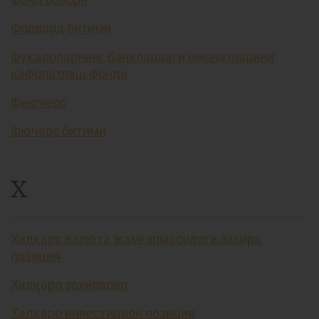
Форвард битими
Фуқароларнинг банклардаги омонатларини
кафолатлаш фонди
Фьючерс
Фючерс битими
Х
Халқаро валюта жамғармасидаги захира
позиция
Халқаро захиралар
Халқаро инвестицион позиция