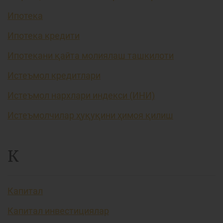
Ипотека
Ипотека кредити
Ипотекани қайта молиялаш ташкилоти
Истеъмол кредитлари
Истеъмол нархлари индекси (ИНИ)
Истеъмолчилар ҳуқуқини ҳимоя қилиш
К
Капитал
Капитал инвестициялар