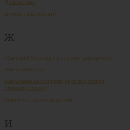
Дисконтлаш
Дисконтлаш сиёсати
Ж
Жамғариб бориладиган пенсия дафтарчаси
Жисмоний шахс
Жисмоний шахсларнинг даромад солиғи
(даромад солиғи)
Жорий операциялар ҳисоби
И