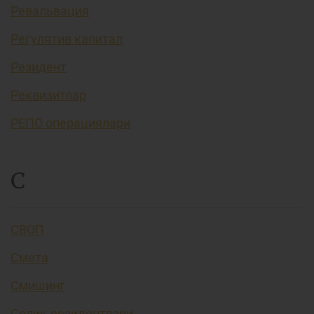
Ревальвация
Регулятив капитал
Резидент
Реквизитлар
РЕПО операциялари
С
СВОП
Смета
Смишинг
Солиқ резидентлари