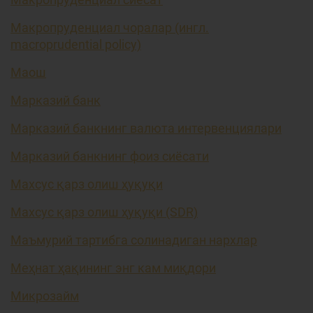
Макропруденциал чоралар (ингл.
macroprudential policy)
Маош
Марказий банк
Марказий банкнинг валюта интервенциялари
Марказий банкнинг фоиз сиёсати
Махсус қарз олиш ҳуқуқи
Махсус қарз олиш ҳуқуқи (SDR)
Маъмурий тартибга солинадиган нархлар
Меҳнат ҳақининг энг кам миқдори
Микрозайм