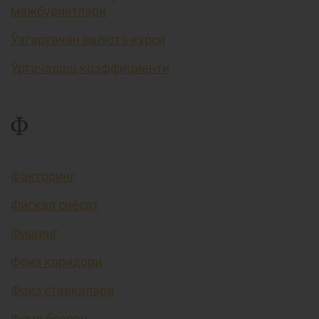
мажбуриятлари
Ўзгарувчан валюта курси
Ўртачалаш коэффициенти
Ф
Факторинг
Фискал сиёсат
Фишинг
Фоиз коридори
Фоиз ставкалари
Фонд бозори