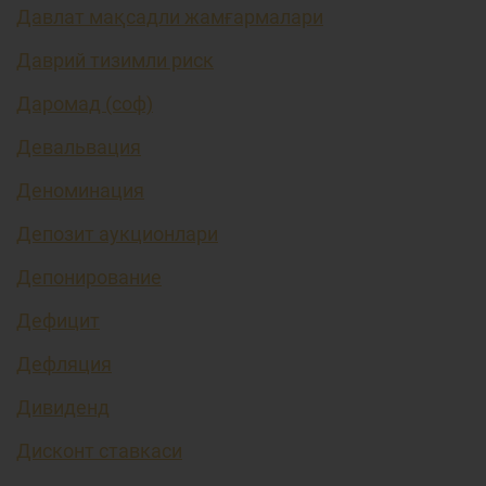
Давлат мақсадли жамғармалари
Даврий тизимли риск
Даромад (соф)
Девальвация
Деноминация
Депозит аукционлари
Депонирование
Дефицит
Дефляция
Дивиденд
Дисконт ставкаси