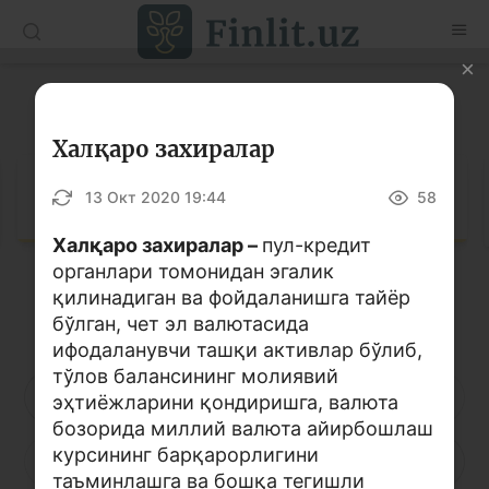
O’zb
Ўзб
Рус
Луғат
Мақолалар
Халқаро захиралар
Ўқув қўлланмалар
Луғат
13 Окт 2020 19:44
58
Луғат
Халқаро захиралар –
пул-кредит
органлари томонидан эгалик
Молиявий саводхонлик бўйича китоблар
қилинадиган ва фойдаланишга тайёр
Кирилл алифбоси
Лотин алифбоси
Видео
бўлган, чет эл валютасида
ифодаланувчи ташқи активлар бўлиб,
тўлов балансининг молиявий
Лойиҳалар
А
Б
В
Г
Ғ
Д
Е
эҳтиёжларини қондиришга, валюта
бозорида миллий валюта айирбошлаш
Интерактив хизматлар
курсининг барқарорлигини
Ё
Ж
З
И
Й
К
Қ
Фотогалерея
таъминлашга ва бошқа тегишли