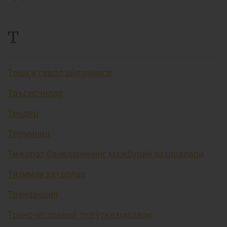
Т
Ташқи савдо айланмаси
Таъсисчилар
Тендер
Терминал
Тижорат банкларининг мажбурий заҳиралари
Тизимли хатарлар
Транзакция
Трансчегаравий пул ўтказмалари