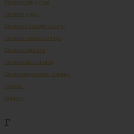
Валюта инқирози
Валюта курси
Валюта қимматликлари
Валюта операциялари
Валюта сиёсати
Валюталаш санаси
Валютани назорат қилиш
Вексель
Вишинг
Г