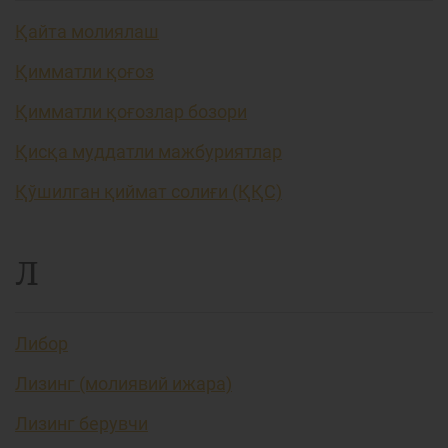
Қайта молиялаш
Қимматли қоғоз
Қимматли қоғозлар бозори
Қисқа муддатли мажбуриятлар
Қўшилган қиймат солиғи (ҚҚС)
Л
Либор
Лизинг (молиявий ижара)
Лизинг берувчи