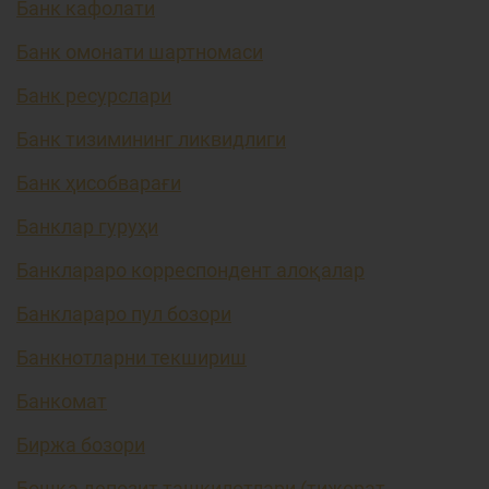
Банк кафолати
Банк омонати шартномаси
Банк ресурслари
Банк тизимининг ликвидлиги
Банк ҳисобварағи
Банклар гуруҳи
Банклараро корреспондент алоқалар
Банклараро пул бозори
Банкнотларни текшириш
Банкомат
Биржа бозори
Бошқа депозит ташкилотлари (тижорат