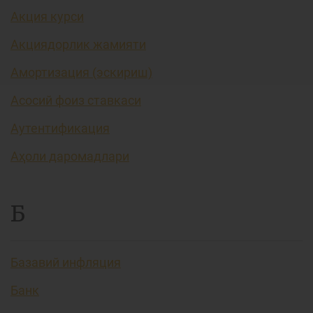
Акция курси
Акциядорлик жамияти
Амортизация (эскириш)
Асосий фоиз ставкаси
Аутентификация
Аҳоли даромадлари
Б
Базавий инфляция
Банк