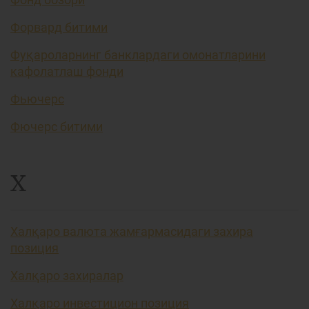
Форвард битими
Фуқароларнинг банклардаги омонатларини
кафолатлаш фонди
Фьючерс
Фючерс битими
Х
Халқаро валюта жамғармасидаги захира
позиция
Халқаро захиралар
Халқаро инвестицион позиция