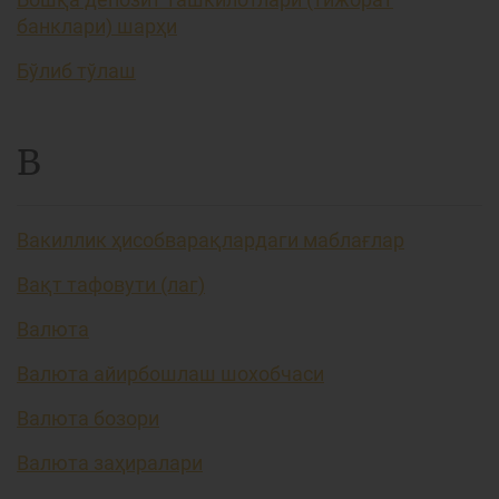
банклари) шарҳи
Бўлиб тўлаш
В
Вакиллик ҳисобварақлардаги маблағлар
Вақт тафовути (лаг)
Валюта
Валюта айирбошлаш шохобчаси
Валюта бозори
Валюта заҳиралари