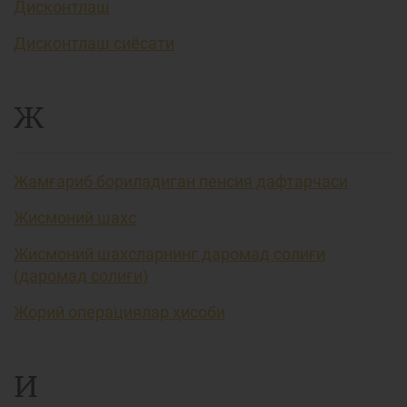
Дисконтлаш
Дисконтлаш сиёсати
Ж
Жамғариб бориладиган пенсия дафтарчаси
Жисмоний шахс
Жисмоний шахсларнинг даромад солиғи
(даромад солиғи)
Жорий операциялар ҳисоби
И