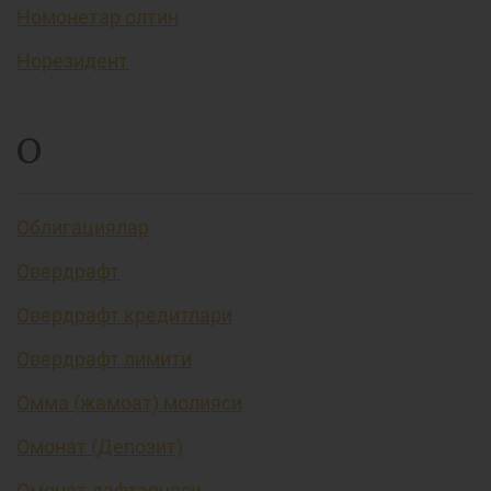
Номонетар олтин
Норезидент
О
Облигациялар
Овердрафт
Овердрафт кредитлари
Овердрафт лимити
Омма (жамоат) молияси
Омонат (Депозит)
Омонат дафтарчаси