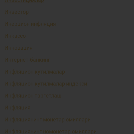
Инвестор
Инерцион инфляция
Инкассо
Инновация
Интернет-банкинг
Инфляцион кутилмалар
Инфляцион кутилмалар индекси
Инфляцион таргетлаш
Инфляция
Инфляциянинг монетар омиллари
Инфляциянинг номонетар омиллари