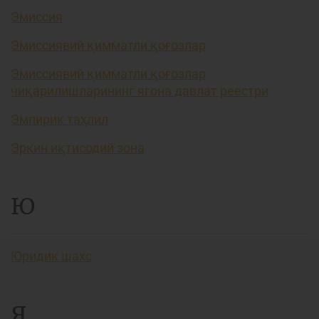
Эмиссия
Эмиссиявий қимматли қоғозлар
Эмиссиявий қимматли қоғозлар
чиқарилишларининг ягона давлат реестри
Эмпирик таҳлил
Эркин иқтисодий зона
Ю
Юридик шахс
Я