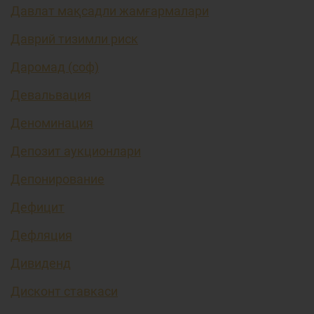
Давлат мақсадли жамғармалари
Даврий тизимли риск
Даромад (соф)
Девальвация
Деноминация
Депозит аукционлари
Депонирование
Дефицит
Дефляция
Дивиденд
Дисконт ставкаси