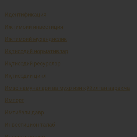
Идентификация
Ижтимоий инвестиция
Ижтимоий муҳандислик
Иқтисодий нормативлар
Иқтисодий ресурслар
Иқтисодий цикл
Имзо намуналари ва муҳр изи қўйилган варақча
Импорт
Имтиёзли давр
Инвестицион талаб
Инвестициялар