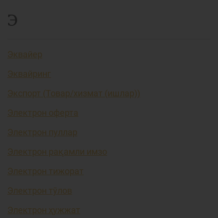
Э
Эквайер
Эквайринг
Экспорт (Товар/хизмат (ишлар))
Электрон оферта
Электрон пуллар
Электрон рақамли имзо
Электрон тижорат
Электрон тўлов
Электрон ҳужжат