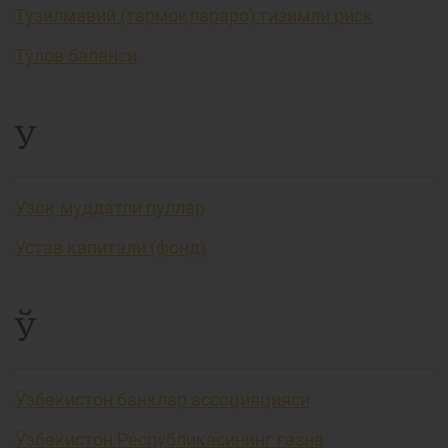
Тузилмавий (тармоқлараро) тизимли риск
Тўлов баланси
У
Узоқ муддатли пуллар
Устав капитали (фонд)
Ў
Ўзбекистон банклар ассоцияцияси
Ўзбекистон Республикасининг ғазна