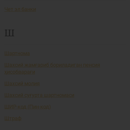
Чет эл банки
Ш
Шартнома
Шахсий жамғариб бориладиган пенсия
ҳисобварағи
Шахсий молия
Шахсий суғурта шартномаси
ШИР-код (Пин-код)
Штраф