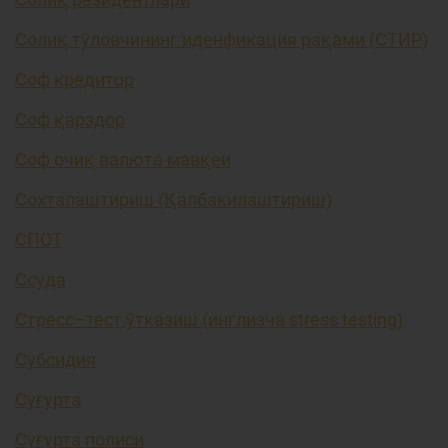
Солиқ тўловчининг иденфикация рақами (СТИР)
Соф кредитор
Соф қарздор
Соф очиқ валюта мавқеи
Сохталаштириш (Қалбакилаштириш)
СПОТ
Ссуда
Стресс–тест ўтказиш (инглизча stress testing)
Субсидия
Суғурта
Суғурта полиси