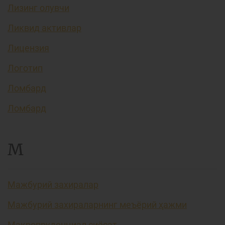
Лизинг олувчи
Ликвид активлар
Лицензия
Логотип
Ломбард
Ломбард
М
Мажбурий захиралар
Мажбурий захираларнинг меъёрий ҳажми
Макропруденциал сиёсат