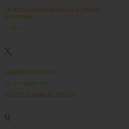
Хеджлаш (валюта ва бошқа хатарларни
суғурталаш)
Холдинг
Ҳ
Ҳисобварақ-фактура
Ҳоким ёрдамчиси
Ҳосилавий молия воситалари
Ч