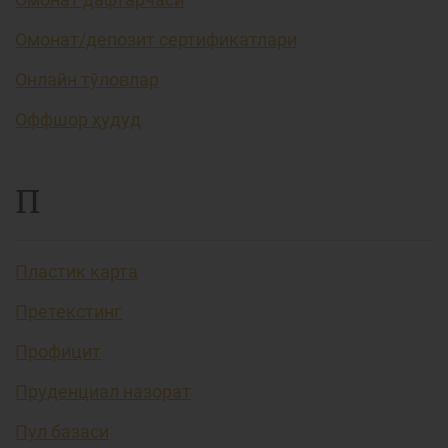
Омонат/депозит сертификатлари
Онлайн тўловлар
Оффшор ҳудуд
П
Пластик карта
Претекстинг
Профицит
Пруденциал назорат
Пул базаси