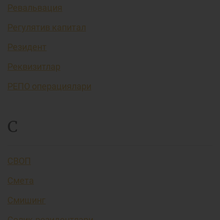
Ревальвация
Регулятив капитал
Резидент
Реквизитлар
РЕПО операциялари
С
СВОП
Смета
Смишинг
Солиқ резидентлари