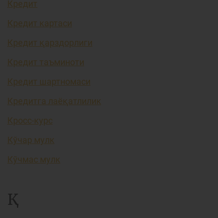
Кредит
Кредит картаси
Кредит қарздорлиги
Кредит таъминоти
Кредит шартномаси
Кредитга лаёқатлилик
Кросс-курс
Кўчар мулк
Кўчмас мулк
Қ