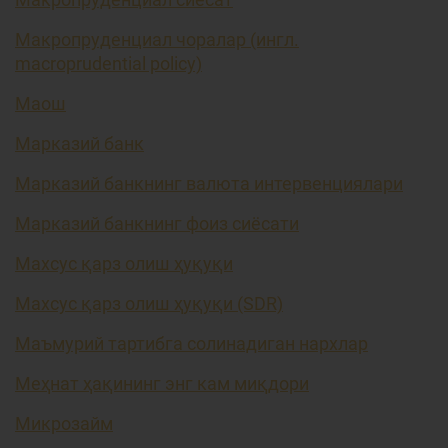
Макропруденциал чоралар (ингл.
macroprudential policy)
Маош
Марказий банк
Марказий банкнинг валюта интервенциялари
Марказий банкнинг фоиз сиёсати
Махсус қарз олиш ҳуқуқи
Махсус қарз олиш ҳуқуқи (SDR)
Маъмурий тартибга солинадиган нархлар
Меҳнат ҳақининг энг кам миқдори
Микрозайм