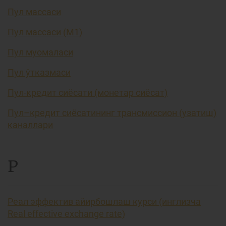
Пул массаси
Пул массаси (М1)
Пул муомаласи
Пул ўтказмаси
Пул-кредит сиёсати (монетар сиёсат)
Пул–кредит сиёсатининг трансмиссион (узатиш)
каналлари
Р
Реал эффектив айирбошлаш курси (инглизча
Real effective exchange rate)