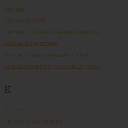
Ипотека
Ипотека кредити
Ипотекани қайта молиялаш ташкилоти
Истеъмол кредитлари
Истеъмол нархлари индекси (ИНИ)
Истеъмолчилар ҳуқуқини ҳимоя қилиш
К
Капитал
Капитал инвестициялар