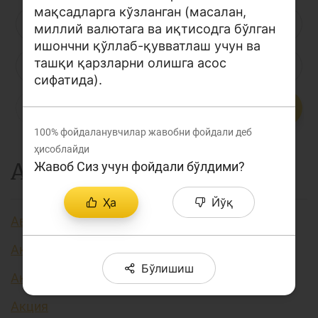
мақсадларга кўзланган (масалан,
Лойиҳа ҳақида
Л
М
Н
О
П
Р
С
миллий валютага ва иқтисодга бўлган
ишончни қўллаб-қувватлаш учун ва
Кенгайтирилган қидирув
ташқи қарзларни олишга асос
Т
У
Ў
Ү
Ф
Х
Ҳ
Сайт харитаси
сифатида).
Ц
Ч
Ш
Э
Ю
Я
...
100%
фойдаланувчилар жавобни фойдали деб
ҳисоблайди
А
Жавоб Сиз учун фойдали бўлдими?
Ҳа
Йўқ
Авторизация
Аккредитив
Бўлишиш
Активлар
Акция