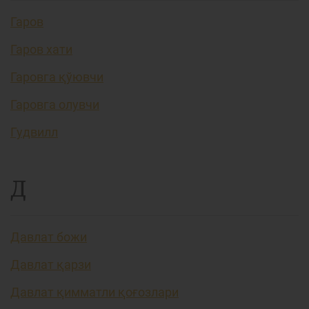
Гаров
Гаров хати
Гаровга қўювчи
Гаровга олувчи
Гудвилл
Д
Давлат божи
Давлат қарзи
Давлат қимматли қоғозлари