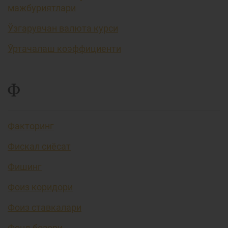
мажбуриятлари
Ўзгарувчан валюта курси
Ўртачалаш коэффициенти
Ф
Факторинг
Фискал сиёсат
Фишинг
Фоиз коридори
Фоиз ставкалари
Фонд бозори