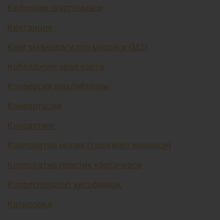
Кафиллик шартномаси
Квитанция
Кенг маънодаги пул массаси (М2)
Кобейджинговая карта
Конверсия амалиётлари
Конвертация
Консалтинг
Корпоратив молия (ташкилот молияси)
Корпоратив пластик карточкаси
Корреспондент ҳисобварақ
Котировка