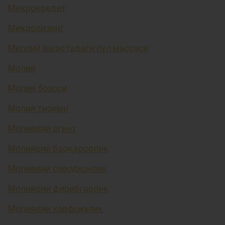
Микрокредит
Микролизинг
Миллий валютадаги пул массаси
Молия
Молия бозори
Молия тизими
Молиявий агент
Молиявий барқарорлик
Молиявий саводхонлик
Молиявий фирибгарлик
Молиявий хавфсизлик