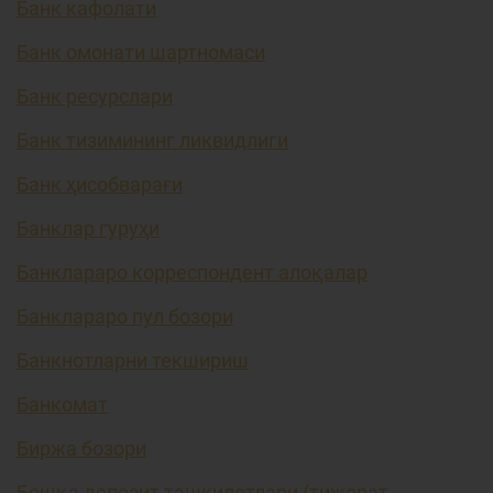
Банк кафолати
Банк омонати шартномаси
Банк ресурслари
Банк тизимининг ликвидлиги
Банк ҳисобварағи
Банклар гуруҳи
Банклараро корреспондент алоқалар
Банклараро пул бозори
Банкнотларни текшириш
Банкомат
Биржа бозори
Бошқа депозит ташкилотлари (тижорат