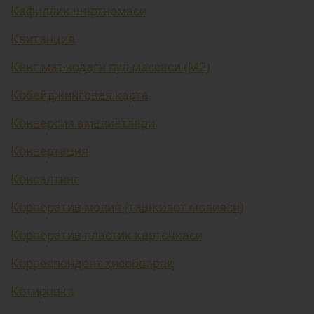
Кафиллик шартномаси
Квитанция
Кенг маънодаги пул массаси (М2)
Кобейджинговая карта
Конверсия амалиётлари
Конвертация
Консалтинг
Корпоратив молия (ташкилот молияси)
Корпоратив пластик карточкаси
Корреспондент ҳисобварақ
Котировка