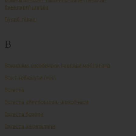
банклари) шарҳи
Бўлиб тўлаш
В
Вакиллик ҳисобварақлардаги маблағлар
Вақт тафовути (лаг)
Валюта
Валюта айирбошлаш шохобчаси
Валюта бозори
Валюта заҳиралари