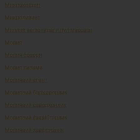
Микрокредит
Микролизинг
Миллий валютадаги пул массаси
Молия
Молия бозори
Молия тизими
Молиявий агент
Молиявий барқарорлик
Молиявий саводхонлик
Молиявий фирибгарлик
Молиявий хавфсизлик