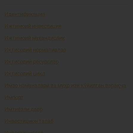
Идентификация
Ижтимоий инвестиция
Ижтимоий муҳандислик
Иқтисодий нормативлар
Иқтисодий ресурслар
Иқтисодий цикл
Имзо намуналари ва муҳр изи қўйилган варақча
Импорт
Имтиёзли давр
Инвестицион талаб
Инвестициялар