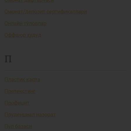
Омонат/депозит сертификатлари
Онлайн тўловлар
Оффшор ҳудуд
П
Пластик карта
Претекстинг
Профицит
Пруденциал назорат
Пул базаси