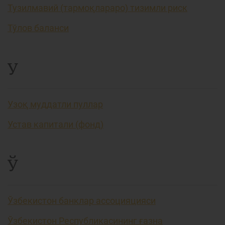
Тузилмавий (тармоқлараро) тизимли риск
Тўлов баланси
У
Узоқ муддатли пуллар
Устав капитали (фонд)
Ў
Ўзбекистон банклар ассоцияцияси
Ўзбекистон Республикасининг ғазна