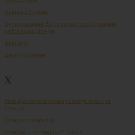
Форвард битими
Фуқароларнинг банклардаги омонатларини
кафолатлаш фонди
Фьючерс
Фючерс битими
Х
Халқаро валюта жамғармасидаги захира
позиция
Халқаро захиралар
Халқаро инвестицион позиция