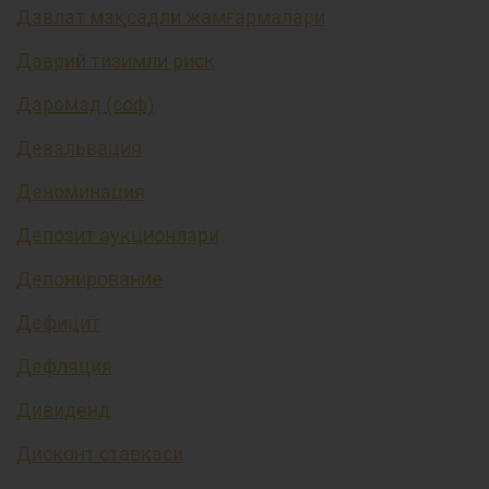
Давлат мақсадли жамғармалари
Даврий тизимли риск
Даромад (соф)
Девальвация
Деноминация
Депозит аукционлари
Депонирование
Дефицит
Дефляция
Дивиденд
Дисконт ставкаси