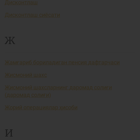
Дисконтлаш
Дисконтлаш сиёсати
Ж
Жамғариб бориладиган пенсия дафтарчаси
Жисмоний шахс
Жисмоний шахсларнинг даромад солиғи
(даромад солиғи)
Жорий операциялар ҳисоби
И