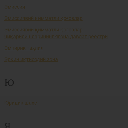
Эмиссия
Эмиссиявий қимматли қоғозлар
Эмиссиявий қимматли қоғозлар
чиқарилишларининг ягона давлат реестри
Эмпирик таҳлил
Эркин иқтисодий зона
Ю
Юридик шахс
Я