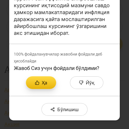
курсининг иқтисодий мазмуни савдо
Лойиҳа ҳақида
Л
М
Н
О
П
Р
С
ҳамкор мамлакатларидаги инфляция
Кенгайтирилган қидирув
даражасига қайта мослаштирилган
айирбошлаш курсининг ўзгаришини
Т
У
Ў
Ү
Ф
Х
Ҳ
Сайт харитаси
акс этишидан иборат.
Ц
Ч
Ш
Э
Ю
Я
...
100%
фойдаланувчилар жавобни фойдали деб
ҳисоблайди
А
Жавоб Сиз учун фойдали бўлдими?
Ҳа
Йўқ
Авторизация
Аккредитив
Бўлишиш
Активлар
Акция