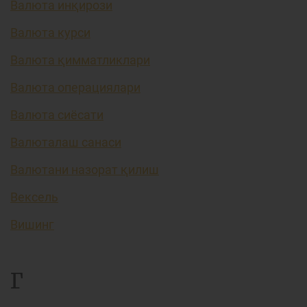
Валюта инқирози
Валюта курси
Валюта қимматликлари
Валюта операциялари
Валюта сиёсати
Валюталаш санаси
Валютани назорат қилиш
Вексель
Вишинг
Г