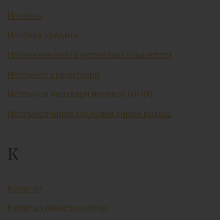
Ипотека
Ипотека кредити
Ипотекани қайта молиялаш ташкилоти
Истеъмол кредитлари
Истеъмол нархлари индекси (ИНИ)
Истеъмолчилар ҳуқуқини ҳимоя қилиш
К
Капитал
Капитал инвестициялар