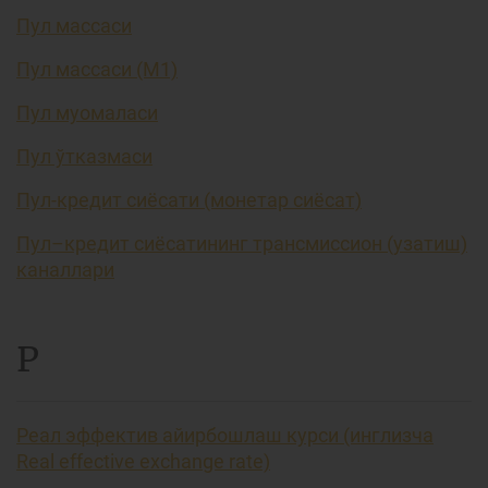
Пул массаси
Пул массаси (М1)
Пул муомаласи
Пул ўтказмаси
Пул-кредит сиёсати (монетар сиёсат)
Пул–кредит сиёсатининг трансмиссион (узатиш)
каналлари
Р
Реал эффектив айирбошлаш курси (инглизча
Real effective exchange rate)