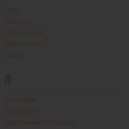
Гаров
Гаров хати
Гаровга қўювчи
Гаровга олувчи
Гудвилл
Д
Давлат божи
Давлат қарзи
Давлат қимматли қоғозлари