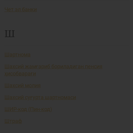
Чет эл банки
Ш
Шартнома
Шахсий жамғариб бориладиган пенсия
ҳисобварағи
Шахсий молия
Шахсий суғурта шартномаси
ШИР-код (Пин-код)
Штраф