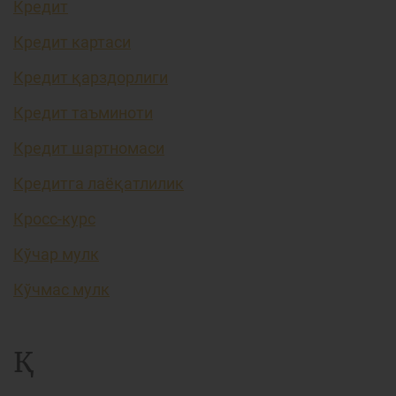
Кредит
Кредит картаси
Кредит қарздорлиги
Кредит таъминоти
Кредит шартномаси
Кредитга лаёқатлилик
Кросс-курс
Кўчар мулк
Кўчмас мулк
Қ