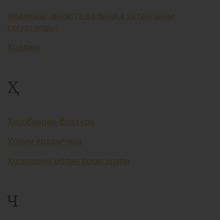
Хеджлаш (валюта ва бошқа хатарларни
суғурталаш)
Холдинг
Ҳ
Ҳисобварақ-фактура
Ҳоким ёрдамчиси
Ҳосилавий молия воситалари
Ч