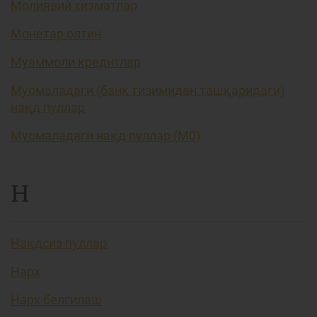
Молиявий хизматлар
Монетар олтин
Муаммоли кредитлар
Муомаладаги (банк тизимидан ташқаридаги)
нақд пуллар
Муомаладаги нақд пуллар (М0)
Н
Нақдсиз пуллар
Нарх
Нарх белгилаш