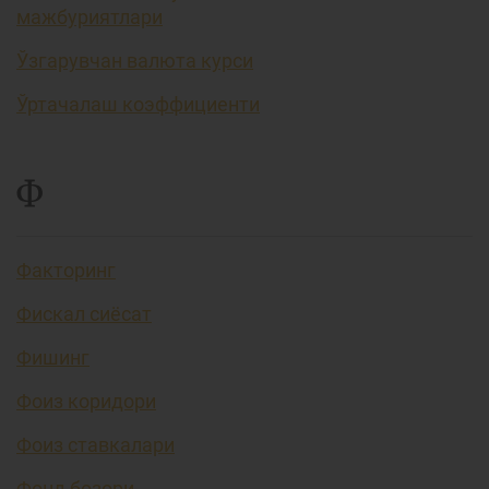
мажбуриятлари
Ўзгарувчан валюта курси
Ўртачалаш коэффициенти
Ф
Факторинг
Фискал сиёсат
Фишинг
Фоиз коридори
Фоиз ставкалари
Фонд бозори