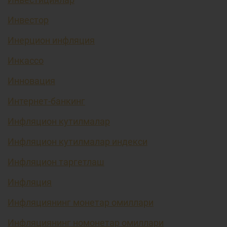
Инвестор
Инерцион инфляция
Инкассо
Инновация
Интернет-банкинг
Инфляцион кутилмалар
Инфляцион кутилмалар индекси
Инфляцион таргетлаш
Инфляция
Инфляциянинг монетар омиллари
Инфляциянинг номонетар омиллари