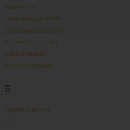
Акция курси
Акциядорлик жамияти
Амортизация (эскириш)
Асосий фоиз ставкаси
Аутентификация
Аҳоли даромадлари
Б
Базавий инфляция
Банк