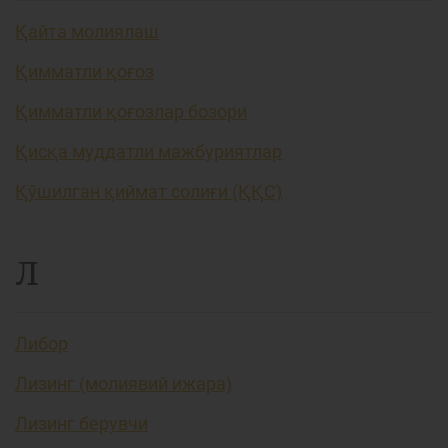
Қайта молиялаш
Қимматли қоғоз
Қимматли қоғозлар бозори
Қисқа муддатли мажбуриятлар
Қўшилган қиймат солиғи (ҚҚС)
Л
Либор
Лизинг (молиявий ижара)
Лизинг берувчи