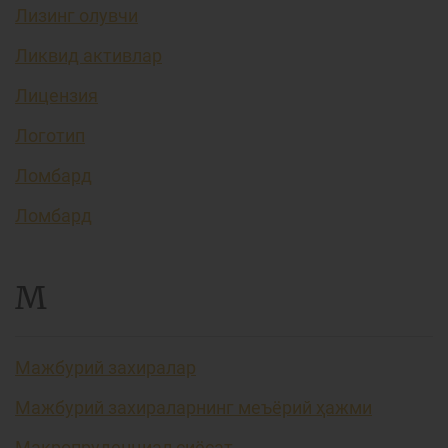
Лизинг олувчи
Ликвид активлар
Лицензия
Логотип
Ломбард
Ломбард
М
Мажбурий захиралар
Мажбурий захираларнинг меъёрий ҳажми
Макропруденциал сиёсат