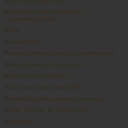
Макропруденциал чоралар (ингл.
macroprudential policy)
Маош
Марказий банк
Марказий банкнинг валюта интервенциялари
Марказий банкнинг фоиз сиёсати
Махсус қарз олиш ҳуқуқи
Махсус қарз олиш ҳуқуқи (SDR)
Маъмурий тартибга солинадиган нархлар
Меҳнат ҳақининг энг кам миқдори
Микрозайм