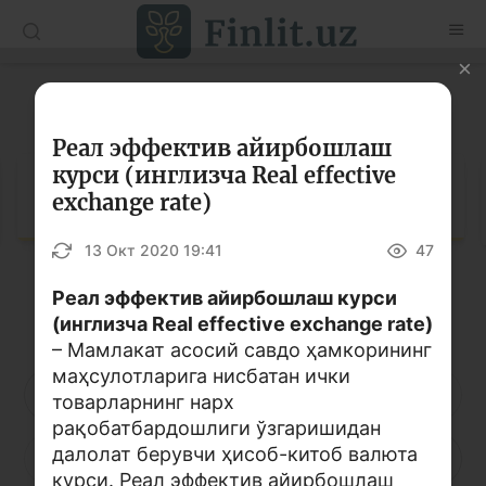
O’zb
Ўзб
Рус
Луғат
Мақолалар
Реал эффектив айирбошлаш
курси (инглизча Real effective
Ўқув қўлланмалар
Луғат
exchange rate)
Луғат
13 Окт 2020 19:41
47
Молиявий саводхонлик бўйича китоблар
Реал эффектив айирбошлаш курси
Кирилл алифбоси
Лотин алифбоси
Видео
(инглизча Real effective exchange rate)
– Мамлакат асосий савдо ҳамкорининг
маҳсулотларига нисбатан ички
Лойиҳалар
А
Б
В
Г
Ғ
Д
Е
товарларнинг нарх
рақобатбардошлиги ўзгаришидан
Интерактив хизматлар
далолат берувчи ҳисоб-китоб валюта
Ё
Ж
З
И
Й
К
Қ
Фотогалерея
курси. Реал эффектив айирбошлаш