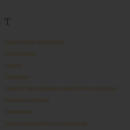
Т
Ташқи савдо айланмаси
Таъсисчилар
Тендер
Терминал
Тижорат банкларининг мажбурий заҳиралари
Тизимли хатарлар
Транзакция
Трансчегаравий пул ўтказмалари