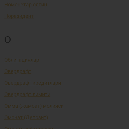
Номонетар олтин
Норезидент
О
Облигациялар
Овердрафт
Овердрафт кредитлари
Овердрафт лимити
Омма (жамоат) молияси
Омонат (Депозит)
Омонат дафтарчаси