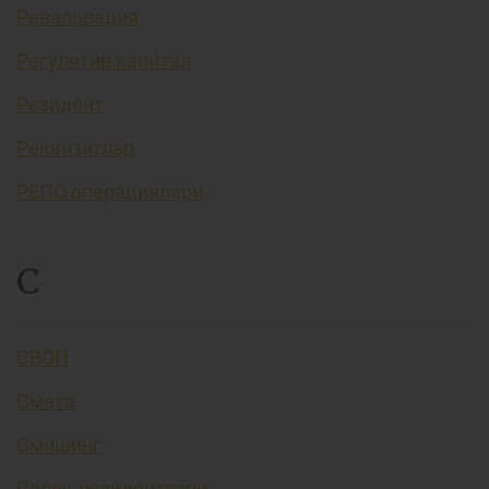
Ревальвация
Регулятив капитал
Резидент
Реквизитлар
РЕПО операциялари
С
СВОП
Смета
Смишинг
Солиқ резидентлари