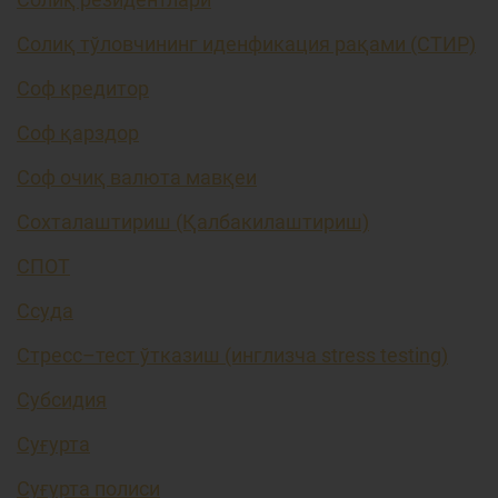
Солиқ тўловчининг иденфикация рақами (СТИР)
Соф кредитор
Соф қарздор
Соф очиқ валюта мавқеи
Сохталаштириш (Қалбакилаштириш)
СПОТ
Ссуда
Стресс–тест ўтказиш (инглизча stress testing)
Субсидия
Суғурта
Суғурта полиси