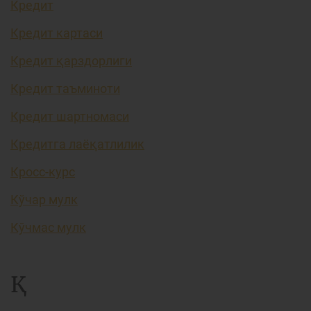
Кредит
Кредит картаси
Кредит қарздорлиги
Кредит таъминоти
Кредит шартномаси
Кредитга лаёқатлилик
Кросс-курс
Кўчар мулк
Кўчмас мулк
Қ