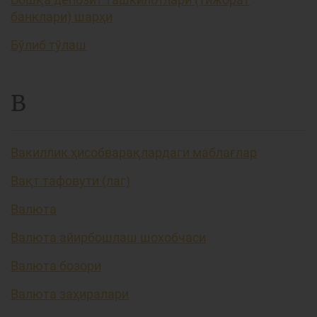
банклари) шарҳи
Бўлиб тўлаш
В
Вакиллик ҳисобварақлардаги маблағлар
Вақт тафовути (лаг)
Валюта
Валюта айирбошлаш шохобчаси
Валюта бозори
Валюта заҳиралари