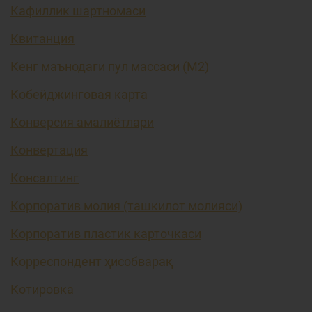
Кафиллик шартномаси
Квитанция
Кенг маънодаги пул массаси (М2)
Кобейджинговая карта
Конверсия амалиётлари
Конвертация
Консалтинг
Корпоратив молия (ташкилот молияси)
Корпоратив пластик карточкаси
Корреспондент ҳисобварақ
Котировка