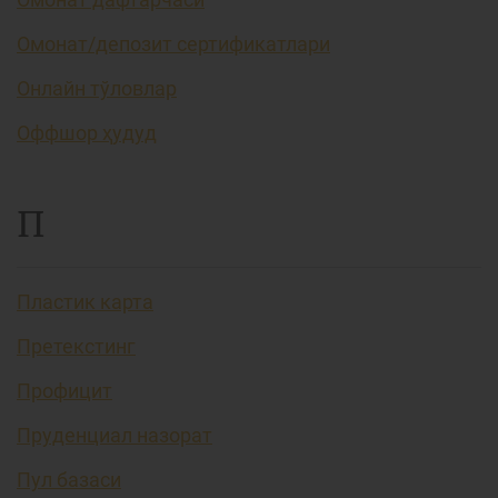
Омонат/депозит сертификатлари
Онлайн тўловлар
Оффшор ҳудуд
П
Пластик карта
Претекстинг
Профицит
Пруденциал назорат
Пул базаси