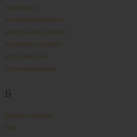
Акция курси
Акциядорлик жамияти
Амортизация (эскириш)
Асосий фоиз ставкаси
Аутентификация
Аҳоли даромадлари
Б
Базавий инфляция
Банк