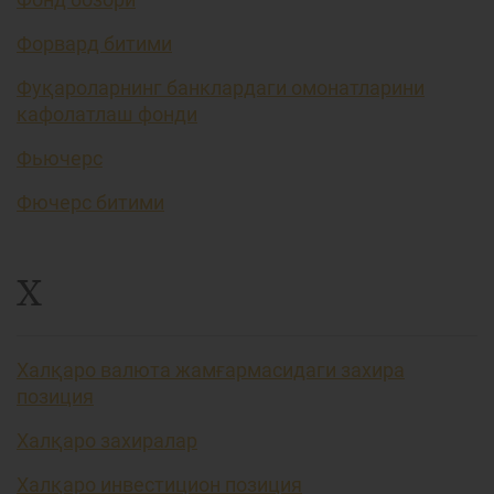
Форвард битими
Фуқароларнинг банклардаги омонатларини
кафолатлаш фонди
Фьючерс
Фючерс битими
Х
Халқаро валюта жамғармасидаги захира
позиция
Халқаро захиралар
Халқаро инвестицион позиция