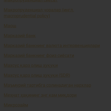
Макропруденциал чоралар (ингл.
macroprudential policy)
Маош
Марказий банк
Марказий банкнинг валюта интервенциялари
Марказий банкнинг фоиз сиёсати
Махсус қарз олиш ҳуқуқи
Махсус қарз олиш ҳуқуқи (SDR)
Маъмурий тартибга солинадиган нархлар
Меҳнат ҳақининг энг кам миқдори
Микрозайм