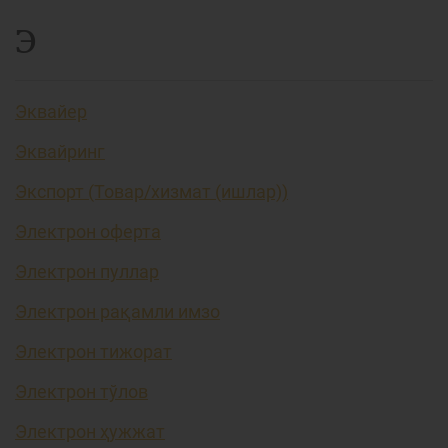
Э
Эквайер
Эквайринг
Экспорт (Товар/хизмат (ишлар))
Электрон оферта
Электрон пуллар
Электрон рақамли имзо
Электрон тижорат
Электрон тўлов
Электрон ҳужжат