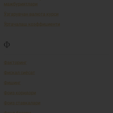
мажбуриятлари
Ўзгарувчан валюта курси
Ўртачалаш коэффициенти
Ф
Факторинг
Фискал сиёсат
Фишинг
Фоиз коридори
Фоиз ставкалари
Фонд бозори