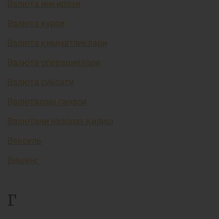
Валюта инқирози
Валюта курси
Валюта қимматликлари
Валюта операциялари
Валюта сиёсати
Валюталаш санаси
Валютани назорат қилиш
Вексель
Вишинг
Г