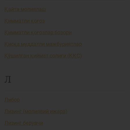
Қайта молиялаш
Қимматли қоғоз
Қимматли қоғозлар бозори
Қисқа муддатли мажбуриятлар
Қўшилган қиймат солиғи (ҚҚС)
Л
Либор
Лизинг (молиявий ижара)
Лизинг берувчи