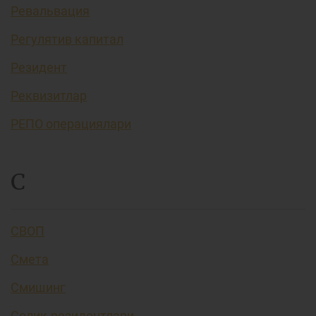
Ревальвация
Регулятив капитал
Резидент
Реквизитлар
РЕПО операциялари
С
СВОП
Смета
Смишинг
Солиқ резидентлари