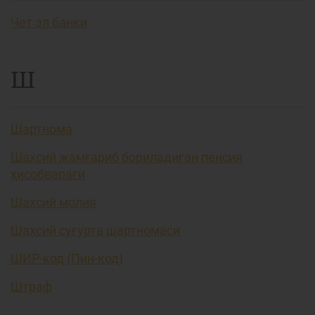
Чет эл банки
Ш
Шартнома
Шахсий жамғариб бориладиган пенсия
ҳисобварағи
Шахсий молия
Шахсий суғурта шартномаси
ШИР-код (Пин-код)
Штраф