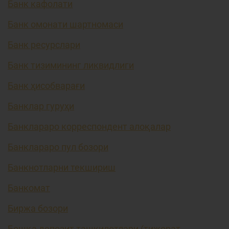
Банк кафолати
Банк омонати шартномаси
Банк ресурслари
Банк тизимининг ликвидлиги
Банк ҳисобварағи
Банклар гуруҳи
Банклараро корреспондент алоқалар
Банклараро пул бозори
Банкнотларни текшириш
Банкомат
Биржа бозори
Бошқа депозит ташкилотлари (тижорат