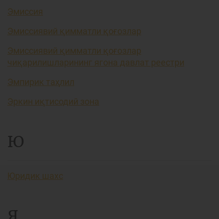
Эмиссия
Эмиссиявий қимматли қоғозлар
Эмиссиявий қимматли қоғозлар
чиқарилишларининг ягона давлат реестри
Эмпирик таҳлил
Эркин иқтисодий зона
Ю
Юридик шахс
Я