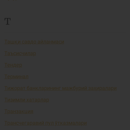
Т
Ташқи савдо айланмаси
Таъсисчилар
Тендер
Терминал
Тижорат банкларининг мажбурий заҳиралари
Тизимли хатарлар
Транзакция
Трансчегаравий пул ўтказмалари