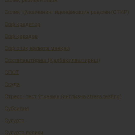
Солиқ тўловчининг иденфикация рақами (СТИР)
Соф кредитор
Соф қарздор
Соф очиқ валюта мавқеи
Сохталаштириш (Қалбакилаштириш)
СПОТ
Ссуда
Стресс–тест ўтказиш (инглизча stress testing)
Субсидия
Суғурта
Суғурта полиси