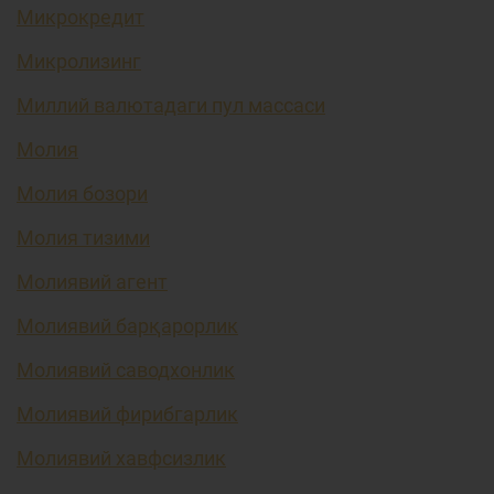
Микрокредит
Микролизинг
Миллий валютадаги пул массаси
Молия
Молия бозори
Молия тизими
Молиявий агент
Молиявий барқарорлик
Молиявий саводхонлик
Молиявий фирибгарлик
Молиявий хавфсизлик