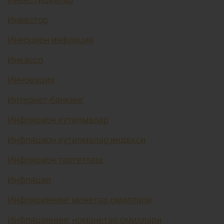
Инвестор
Инерцион инфляция
Инкассо
Инновация
Интернет-банкинг
Инфляцион кутилмалар
Инфляцион кутилмалар индекси
Инфляцион таргетлаш
Инфляция
Инфляциянинг монетар омиллари
Инфляциянинг номонетар омиллари