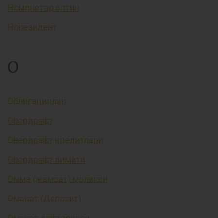
Номонетар олтин
Норезидент
О
Облигациялар
Овердрафт
Овердрафт кредитлари
Овердрафт лимити
Омма (жамоат) молияси
Омонат (Депозит)
Омонат дафтарчаси