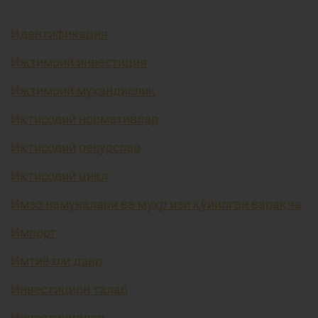
Идентификация
Ижтимоий инвестиция
Ижтимоий муҳандислик
Иқтисодий нормативлар
Иқтисодий ресурслар
Иқтисодий цикл
Имзо намуналари ва муҳр изи қўйилган варақча
Импорт
Имтиёзли давр
Инвестицион талаб
Инвестициялар