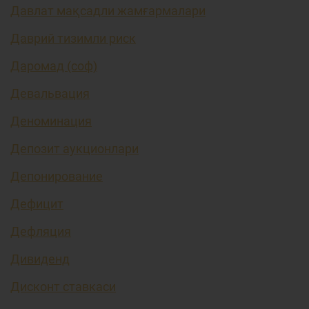
Давлат мақсадли жамғармалари
Даврий тизимли риск
Даромад (соф)
Девальвация
Деноминация
Депозит аукционлари
Депонирование
Дефицит
Дефляция
Дивиденд
Дисконт ставкаси