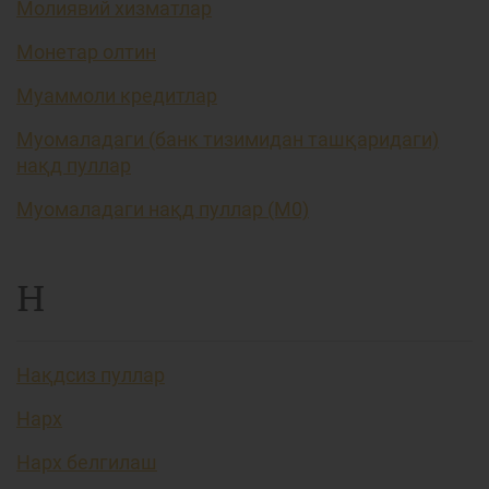
Молиявий хизматлар
Монетар олтин
Муаммоли кредитлар
Муомаладаги (банк тизимидан ташқаридаги)
нақд пуллар
Муомаладаги нақд пуллар (М0)
Н
Нақдсиз пуллар
Нарх
Нарх белгилаш