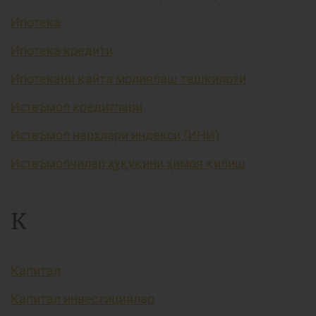
Ипотека
Ипотека кредити
Ипотекани қайта молиялаш ташкилоти
Истеъмол кредитлари
Истеъмол нархлари индекси (ИНИ)
Истеъмолчилар ҳуқуқини ҳимоя қилиш
К
Капитал
Капитал инвестициялар