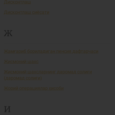
Дисконтлаш
Дисконтлаш сиёсати
Ж
Жамғариб бориладиган пенсия дафтарчаси
Жисмоний шахс
Жисмоний шахсларнинг даромад солиғи
(даромад солиғи)
Жорий операциялар ҳисоби
И