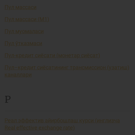
Пул массаси
Пул массаси (М1)
Пул муомаласи
Пул ўтказмаси
Пул-кредит сиёсати (монетар сиёсат)
Пул–кредит сиёсатининг трансмиссион (узатиш)
каналлари
Р
Реал эффектив айирбошлаш курси (инглизча
Real effective exchange rate)