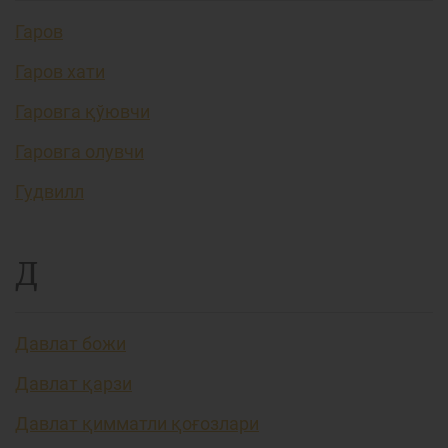
Гаров
Гаров хати
Гаровга қўювчи
Гаровга олувчи
Гудвилл
Д
Давлат божи
Давлат қарзи
Давлат қимматли қоғозлари