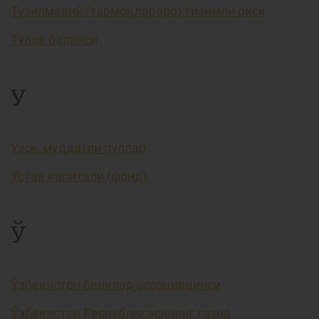
Тузилмавий (тармоқлараро) тизимли риск
Тўлов баланси
У
Узоқ муддатли пуллар
Устав капитали (фонд)
Ў
Ўзбекистон банклар ассоцияцияси
Ўзбекистон Республикасининг ғазна