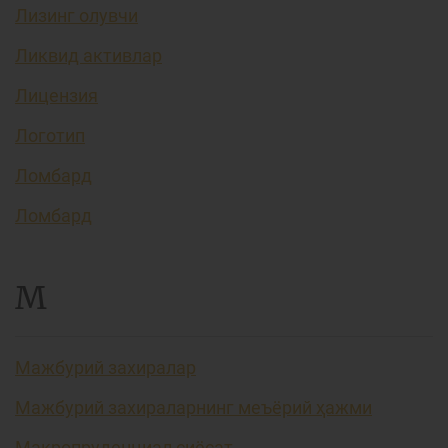
Лизинг олувчи
Ликвид активлар
Лицензия
Логотип
Ломбард
Ломбард
М
Мажбурий захиралар
Мажбурий захираларнинг меъёрий ҳажми
Макропруденциал сиёсат