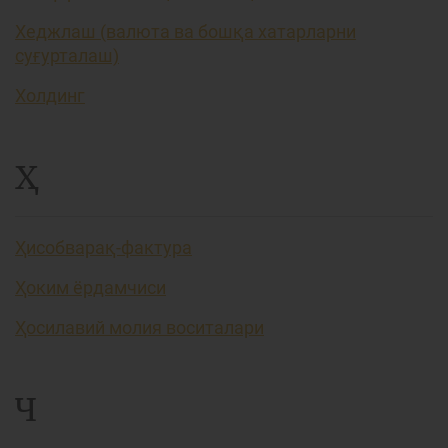
Хеджлаш (валюта ва бошқа хатарларни
суғурталаш)
Холдинг
Ҳ
Ҳисобварақ-фактура
Ҳоким ёрдамчиси
Ҳосилавий молия воситалари
Ч