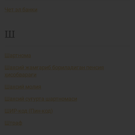
Чет эл банки
Ш
Шартнома
Шахсий жамғариб бориладиган пенсия
ҳисобварағи
Шахсий молия
Шахсий суғурта шартномаси
ШИР-код (Пин-код)
Штраф