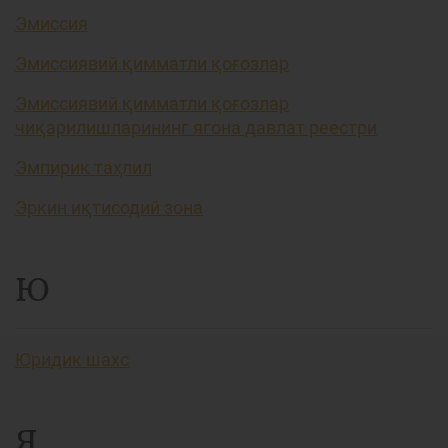
Эмиссия
Эмиссиявий қимматли қоғозлар
Эмиссиявий қимматли қоғозлар
чиқарилишларининг ягона давлат реестри
Эмпирик таҳлил
Эркин иқтисодий зона
Ю
Юридик шахс
Я