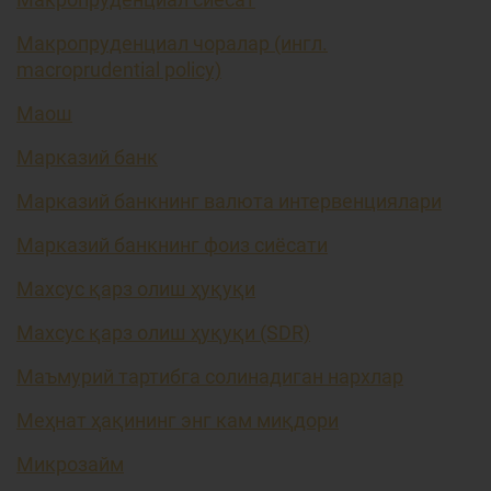
Макропруденциал чоралар (ингл.
macroprudential policy)
Маош
Марказий банк
Марказий банкнинг валюта интервенциялари
Марказий банкнинг фоиз сиёсати
Махсус қарз олиш ҳуқуқи
Махсус қарз олиш ҳуқуқи (SDR)
Маъмурий тартибга солинадиган нархлар
Меҳнат ҳақининг энг кам миқдори
Микрозайм