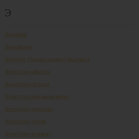
Э
Эквайер
Эквайринг
Экспорт (Товар/хизмат (ишлар))
Электрон оферта
Электрон пуллар
Электрон рақамли имзо
Электрон тижорат
Электрон тўлов
Электрон ҳужжат