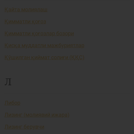
Қайта молиялаш
Қимматли қоғоз
Қимматли қоғозлар бозори
Қисқа муддатли мажбуриятлар
Қўшилган қиймат солиғи (ҚҚС)
Л
Либор
Лизинг (молиявий ижара)
Лизинг берувчи