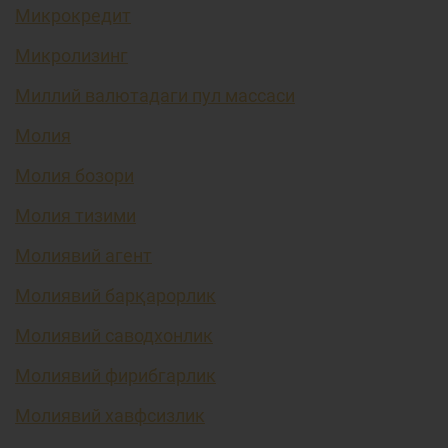
Микрокредит
Микролизинг
Миллий валютадаги пул массаси
Молия
Молия бозори
Молия тизими
Молиявий агент
Молиявий барқарорлик
Молиявий саводхонлик
Молиявий фирибгарлик
Молиявий хавфсизлик