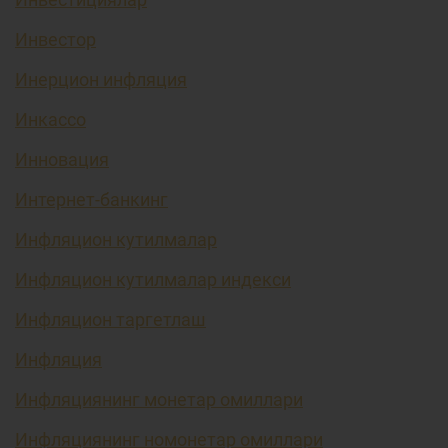
Инвестор
Инерцион инфляция
Инкассо
Инновация
Интернет-банкинг
Инфляцион кутилмалар
Инфляцион кутилмалар индекси
Инфляцион таргетлаш
Инфляция
Инфляциянинг монетар омиллари
Инфляциянинг номонетар омиллари