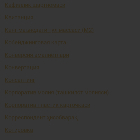
Кафиллик шартномаси
Квитанция
Кенг маънодаги пул массаси (М2)
Кобейджинговая карта
Конверсия амалиётлари
Конвертация
Консалтинг
Корпоратив молия (ташкилот молияси)
Корпоратив пластик карточкаси
Корреспондент ҳисобварақ
Котировка