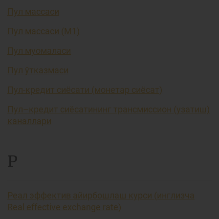
Пул массаси
Пул массаси (М1)
Пул муомаласи
Пул ўтказмаси
Пул-кредит сиёсати (монетар сиёсат)
Пул–кредит сиёсатининг трансмиссион (узатиш)
каналлари
Р
Реал эффектив айирбошлаш курси (инглизча
Real effective exchange rate)