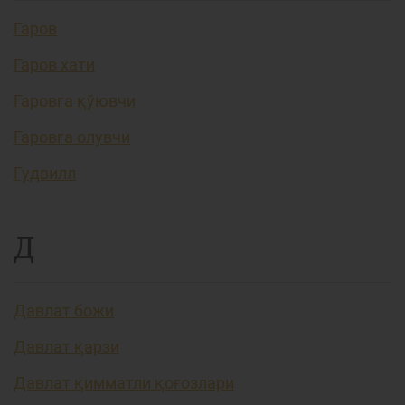
Гаров
Гаров хати
Гаровга қўювчи
Гаровга олувчи
Гудвилл
Д
Давлат божи
Давлат қарзи
Давлат қимматли қоғозлари