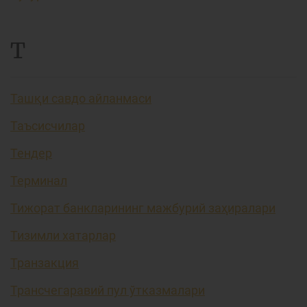
Т
Ташқи савдо айланмаси
Таъсисчилар
Тендер
Терминал
Тижорат банкларининг мажбурий заҳиралари
Тизимли хатарлар
Транзакция
Трансчегаравий пул ўтказмалари