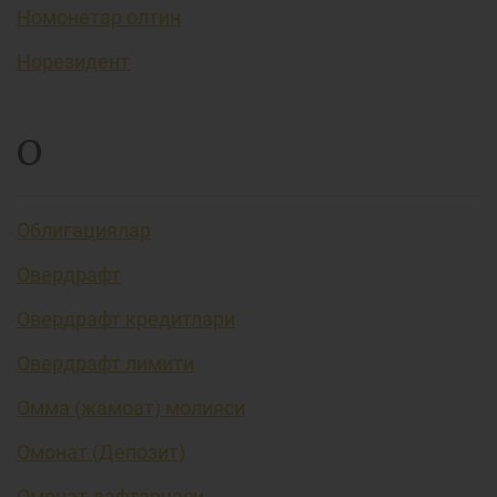
Номонетар олтин
Норезидент
О
Облигациялар
Овердрафт
Овердрафт кредитлари
Овердрафт лимити
Омма (жамоат) молияси
Омонат (Депозит)
Омонат дафтарчаси