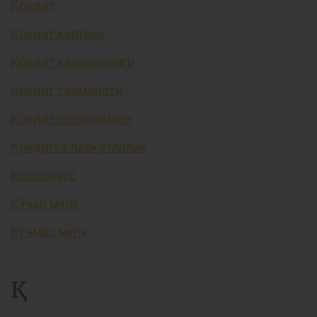
Кредит
Кредит картаси
Кредит қарздорлиги
Кредит таъминоти
Кредит шартномаси
Кредитга лаёқатлилик
Кросс-курс
Кўчар мулк
Кўчмас мулк
Қ