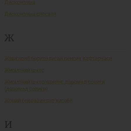
Дисконтлаш
Дисконтлаш сиёсати
Ж
Жамғариб бориладиган пенсия дафтарчаси
Жисмоний шахс
Жисмоний шахсларнинг даромад солиғи
(даромад солиғи)
Жорий операциялар ҳисоби
И