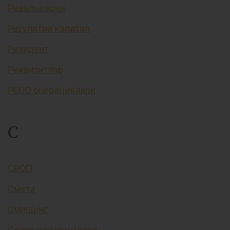
Ревальвация
Регулятив капитал
Резидент
Реквизитлар
РЕПО операциялари
С
СВОП
Смета
Смишинг
Солиқ резидентлари