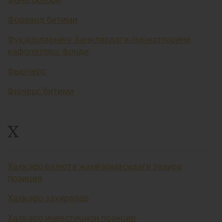
Форвард битими
Фуқароларнинг банклардаги омонатларини
кафолатлаш фонди
Фьючерс
Фючерс битими
Х
Халқаро валюта жамғармасидаги захира
позиция
Халқаро захиралар
Халқаро инвестицион позиция