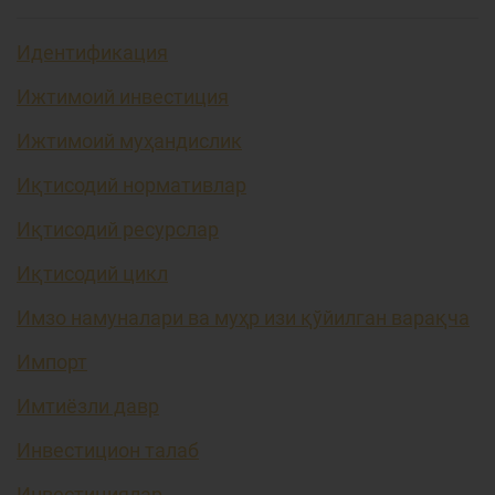
Идентификация
Ижтимоий инвестиция
Ижтимоий муҳандислик
Иқтисодий нормативлар
Иқтисодий ресурслар
Иқтисодий цикл
Имзо намуналари ва муҳр изи қўйилган варақча
Импорт
Имтиёзли давр
Инвестицион талаб
Инвестициялар