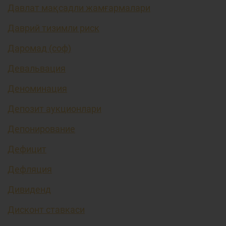
Давлат мақсадли жамғармалари
Даврий тизимли риск
Даромад (соф)
Девальвация
Деноминация
Депозит аукционлари
Депонирование
Дефицит
Дефляция
Дивиденд
Дисконт ставкаси