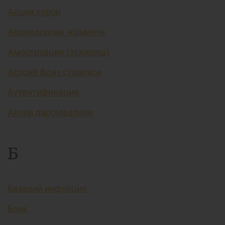
Акция курси
Акциядорлик жамияти
Амортизация (эскириш)
Асосий фоиз ставкаси
Аутентификация
Аҳоли даромадлари
Б
Базавий инфляция
Банк