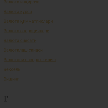
Валюта инқирози
Валюта курси
Валюта қимматликлари
Валюта операциялари
Валюта сиёсати
Валюталаш санаси
Валютани назорат қилиш
Вексель
Вишинг
Г