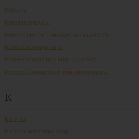
Ипотека
Ипотека кредити
Ипотекани қайта молиялаш ташкилоти
Истеъмол кредитлари
Истеъмол нархлари индекси (ИНИ)
Истеъмолчилар ҳуқуқини ҳимоя қилиш
К
Капитал
Капитал инвестициялар