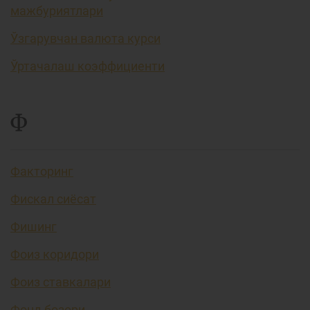
мажбуриятлари
Ўзгарувчан валюта курси
Ўртачалаш коэффициенти
Ф
Факторинг
Фискал сиёсат
Фишинг
Фоиз коридори
Фоиз ставкалари
Фонд бозори