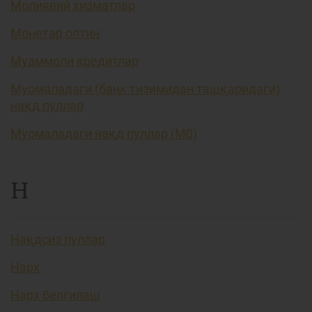
Молиявий хизматлар
Монетар олтин
Муаммоли кредитлар
Муомаладаги (банк тизимидан ташқаридаги)
нақд пуллар
Муомаладаги нақд пуллар (М0)
Н
Нақдсиз пуллар
Нарх
Нарх белгилаш