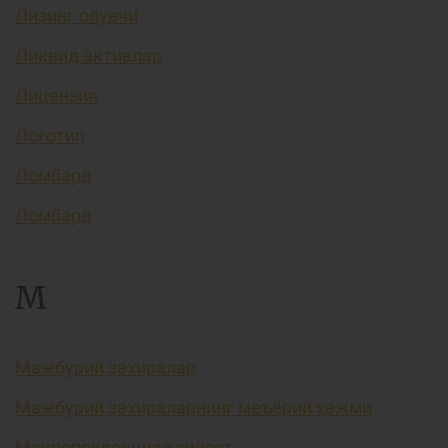
Лизинг олувчи
Ликвид активлар
Лицензия
Логотип
Ломбард
Ломбард
М
Мажбурий захиралар
Мажбурий захираларнинг меъёрий ҳажми
Макропруденциал сиёсат