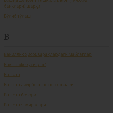
банклари) шарҳи
Бўлиб тўлаш
В
Вакиллик ҳисобварақлардаги маблағлар
Вақт тафовути (лаг)
Валюта
Валюта айирбошлаш шохобчаси
Валюта бозори
Валюта заҳиралари