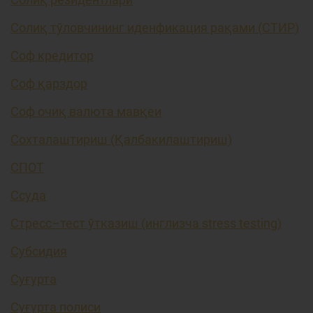
Солиқ тўловчининг иденфикация рақами (СТИР)
Соф кредитор
Соф қарздор
Соф очиқ валюта мавқеи
Сохталаштириш (Қалбакилаштириш)
СПОТ
Ссуда
Стресс–тест ўтказиш (инглизча stress testing)
Субсидия
Суғурта
Суғурта полиси