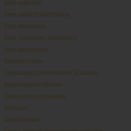
Банк кафолати
Банк омонати шартномаси
Банк ресурслари
Банк тизимининг ликвидлиги
Банк ҳисобварағи
Банклар гуруҳи
Банклараро корреспондент алоқалар
Банклараро пул бозори
Банкнотларни текшириш
Банкомат
Биржа бозори
Бошқа депозит ташкилотлари (тижорат