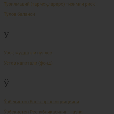
Тузилмавий (тармоқлараро) тизимли риск
Тўлов баланси
У
Узоқ муддатли пуллар
Устав капитали (фонд)
Ў
Ўзбекистон банклар ассоцияцияси
Ўзбекистон Республикасининг ғазна