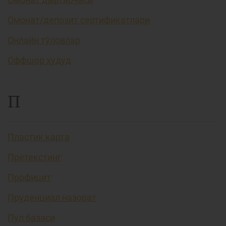
Омонат/депозит сертификатлари
Онлайн тўловлар
Оффшор ҳудуд
П
Пластик карта
Претекстинг
Профицит
Пруденциал назорат
Пул базаси