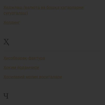
Хеджлаш (валюта ва бошқа хатарларни
суғурталаш)
Холдинг
Ҳ
Ҳисобварақ-фактура
Ҳоким ёрдамчиси
Ҳосилавий молия воситалари
Ч