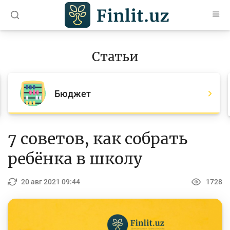
O’zb
Ўзб
Рус
Статьи
Статьи
Все статьи
Бюджет
Для банковских агентов
Деньги
7 советов, как собрать
Депозит (вклады)
ребёнка в школу
Кредит
20 авг 2021 09:44
1728
Бюджет
Платежи и переводы