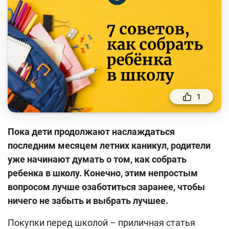
Финансовый рынок
Денежно-кредитная политика и ее элементы
Финансовая безопасность
Права потребителей банковских услуг
Предпринимательство
1
Исламское финансирование
Пока дети продолжают наслаждаться
Учебные материалы
последним месяцем летних каникул, родители
Проекты
уже начинают думать о том, как собрать
ребенка в школу. Конечно, этим непростым
Интерактивные услуги
вопросом лучше озаботиться заранее, чтобы
Фотогалерея
ничего не забыть и выбрать лучшее.
О проекте
Покупки перед школой – приличная статья