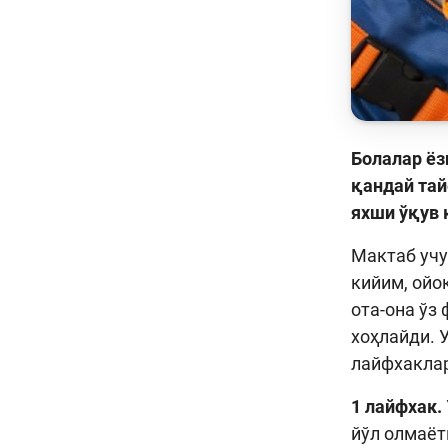
Болалар ёз
қандай тай
яхши ўқув 
Мактаб учу
кийим, ойо
ота-она ўз
хоҳлайди. 
лайфхаклар
1 лайфхак.
йўл олмаёт