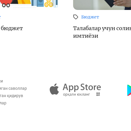
т
Бюджет
 бюджет
Талабалар учун соли
имтиёзи
си
иган саволлар
ган қидирув
лар