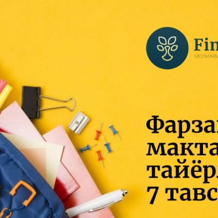
Пул-кредит сиё
олия бозори
ва унинг
элементлари
анк хизматлари
стеъмолчилари
Тадбиркорлик
уқуқлари