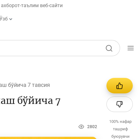
ахборот-таълим веб-сайти
Ўзб
Ўқув қўлланмалар
Лойиҳалар
аш бўйича 7 тавсия
Интерактив
хизматлар
аш бўйича 7
Фотогалерея
Лойиҳа ҳақида
100%
нафар
2802
ташриф
Кенгайтирилган
буюрувчи