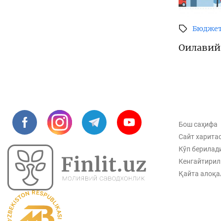
Бюдже
Оилавий
Бош саҳифа
Сайт харита
Кўп берилад
Кенгайтирил
Қайта алоқа