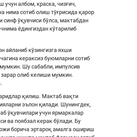
 учун албом, краска, чизғич,
мча нима сотиб олиш тўғрисида қарор
и синф ўқувчиси бўлса, мактабдан
ечнима ёдингиздан кўтарилиб
он айланиб кўзингизга яхши
нчагина кераксиз буюмларни сотиб
мумкин. Шу сабабли, импулсив
 зарар олиб келиши мумкин.
.
харидлар қилиш. Мактаб вақти
ияларни эълон қилади. Шунингдек,
таб ўқувчилари учун ярмаркалар
си ва поябзал керак бўлади. Бу
иложи борича эртароқ амалга ошириш