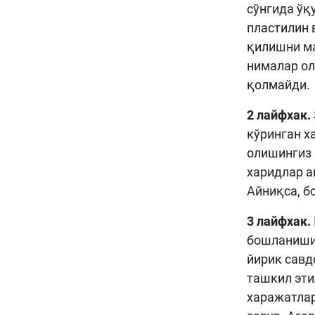
сўнгида ўқ
пластилин 
қилишни ма
нималар ол
қолмайди.
2 лайфхак.
кўринган х
олишингиз 
харидлар а
Айниқса, б
3 лайфхак.
бошланишид
йирик савд
ташкил эти
харажатлар