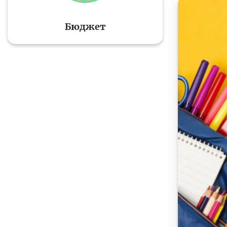
Бюджет
Тўлов ва ўтказмалар
М
Б
Молиявий
и
хавфсизлик
ҳ