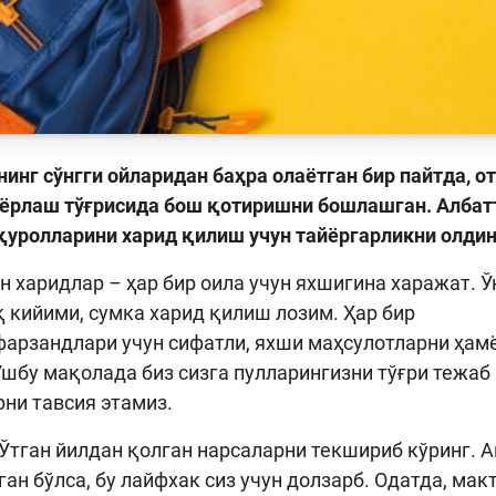
нинг сўнгги ойларидан баҳра олаётган бир пайтда, 
ёрлаш тўғрисида бош қотиришни бошлашган. Албатт
қуролларини харид қилиш учун тайёргарликни олди
н харидлар – ҳар бир оила учун яхшигина харажат. Ў
қ кийими, сумка харид қилиш лозим. Ҳар бир
 фарзандлари учун сифатли, яхши маҳсулотларни ҳа
Ушбу мақолада биз сизга пулларингизни тўғри тежаб 
ни тавсия этамиз.
Ўтган йилдан қолган нарсаларни текшириб кўринг. А
ган бўлса, бу лайфхак сиз учун долзарб. Одатда, ма