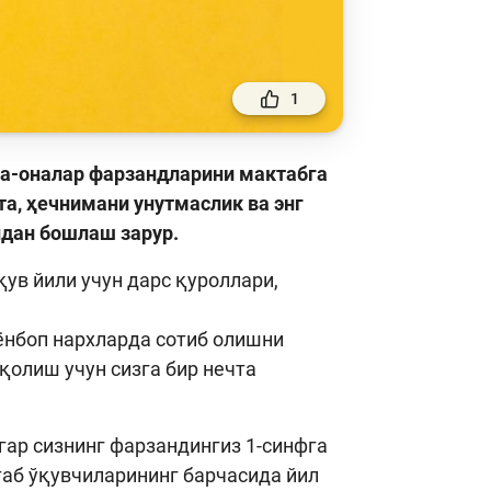
1
ота-оналар фарзандларини мактабга
а, ҳечнимани унутмаслик ва энг
ндан бошлаш зарур.
қув йили учун дарс қуроллари,
мёнбоп нархларда сотиб олишни
қолиш учун сизга бир нечта
гар сизнинг фарзандингиз 1-синфга
ктаб ўқувчиларининг барчасида йил