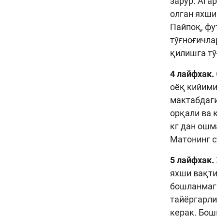
зарур. Ага
олган яхши
Пайпоқ, фу
тўғноғичла
қилишга тў
4 лайфхак.
оёқ кийими
мактабдаги
орқали ва 
кг дан ошм
Матонинг с
5 лайфхак.
яхши вақти
бошланмага
тайёргарли
керак. Бош