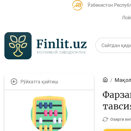
Ўзбекистон Респуб
Лой
Мақолалар
Мақол
Рўйхатга қайтиш
Банк агентлари учун
П
Фарза
тавси
Депозит (омонатлар)
К
Охирги ян