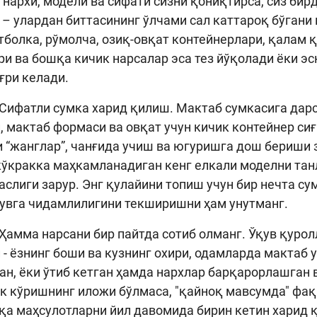
р нархи, модели ва сифати сизни қониқтирса, сиз би
 – улардан биттасининг ўлчами сал каттароқ бўгани
тболка, рўмолча, озиқ-овқат контейнерлари, қалам қ
ри ва бошқа кичик нарсалар эса тез йўқолади ёки э
ғри келади.
Сифатли сумка харид қилиш. Мактаб сумкасига дар
, мактаб формаси ва овқат учун кичик контейнер си
 “жанглар”, чанғида учиш ва югуришга дош бериши 
кўкракка маҳкамланадиган кенг елкали моделни тан
аслиги зарур. Энг қулайини топиш учун бир нечта с
увга чидамлилигини текширишни ҳам унутманг.
Ҳамма нарсани бир пайтда сотиб олманг. Ўқув қурол
 - ёзнинг боши ва кузнинг охири, одамларда мактаб
н, ёки ўтиб кетган ҳамда нархлар барқарорлашган 
к кўришнинг иложи бўлмаса, "қайноқ мавсумда" фақ
қа маҳсулотларни йил давомида бирин кетин харид 