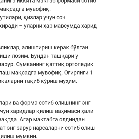
рданига иккита мактаб формаси сотиб
 мақсадга мувофиқ.
утилари, қизлар учун соч
скиради – уларни ҳар мавсумда харид
сликлар, алиштириш керак бўлган
ғиши лозим. Бундан ташқари у
зарур. Сумканинг қаттиқ ортопедик
лаш мақсадга мувофиқ. Оғирлиги 1
умкаларни тақиб кўриш муҳим.
лари ва форма сотиб олишнинг энг
 учун харидлар қилиш ваҳимаси ҳали
вақтда. Агар мактабга олдиндан
ат энг зарур нарсаларни сотиб олиш
қилиш мумкин.