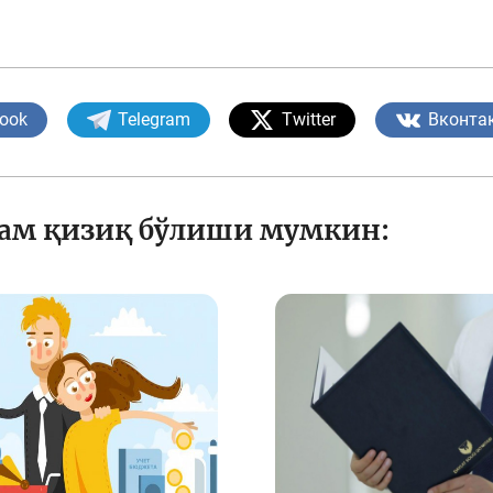
ook
Telegram
Twitter
Вконта
ҳам қизиқ бўлиши мумкин: