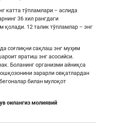
нг катта тўпламлари – аслида
арнинг 36 хил рангдаги
 қолади. 12 талик тўпламлар – энг
нда соғлиқни сақлаш энг муҳим
шароит яратиш энг асосийси.
рак. Боланинг организми айниқса
г ошқозонини зарарли овқатлардан
бегоналар билан мулоқот
ув оилангиз молиявий