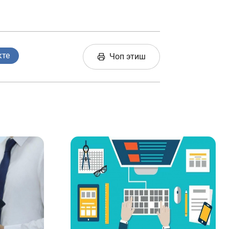
кте
Чоп этиш