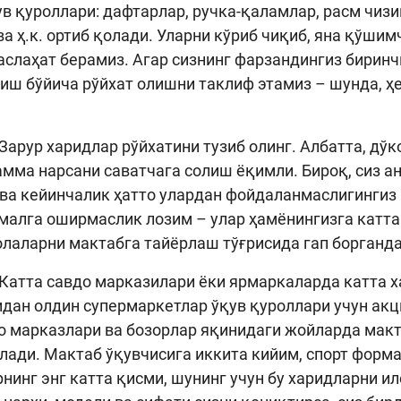
ув қуроллари: дафтарлар, ручка-қаламлар, расм чизиш
ва ҳ.к. ортиб қолади. Уларни кўриб чиқиб, яна қўши
слаҳат берамиз. Агар сизнинг фарзандингиз биринч
иш бўйича рўйхат олишни таклиф этамиз – шунда, ҳ
Зарур харидлар рўйхатини тузиб олинг. Албатта, дўк
амма нарсани саватчага солиш ёқимли. Бироқ, сиз а
ва кейинчалик ҳатто улардан фойдаланмаслигингиз 
малга оширмаслик лозим – улар ҳамёнингизга катта
олаларни мактабга тайёрлаш тўғрисида гап борганда
Катта савдо марказилари ёки ярмаркаларда катта 
ан олдин супермаркетлар ўқув қуроллари учун акц
о марказлари ва бозорлар яқинидаги жойларда мак
лади. Мактаб ўқувчисига иккита кийим, спорт форма
нинг энг катта қисми, шунинг учун бу харидларни 