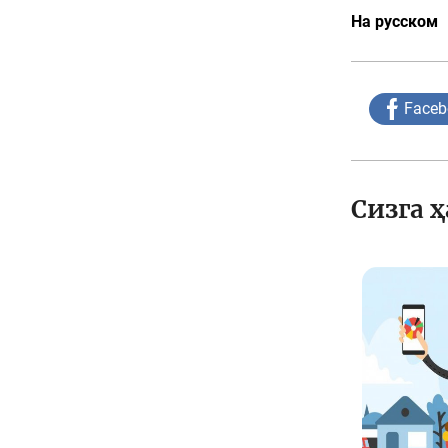
На русском
Faceb
Сизга 