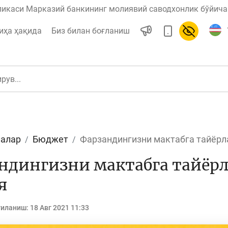
ликаси Марказий банкининг молиявий саводхонлик бўйича 
иҳа ҳақида
Биз билан боғланиш
алар
Бюджет
Фарзандингизни мактабга тайёрл
ул
Ислом молияси
ндингизни мактабга тайёрл
я
редит
Бюджет
гиланиш:
18 Авг 2021 11:33