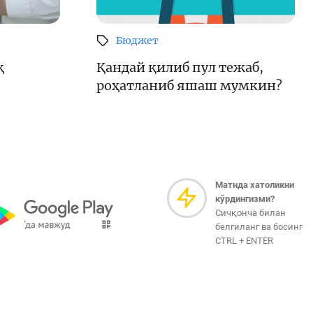
Бюджет
қ
Қандай қилиб пул тежаб,
роҳатланиб яшаш мумкин?
Матнда хатоликни
кўрдингизми?
Сичқонча билан
белгиланг ва босинг
CTRL + ENTER