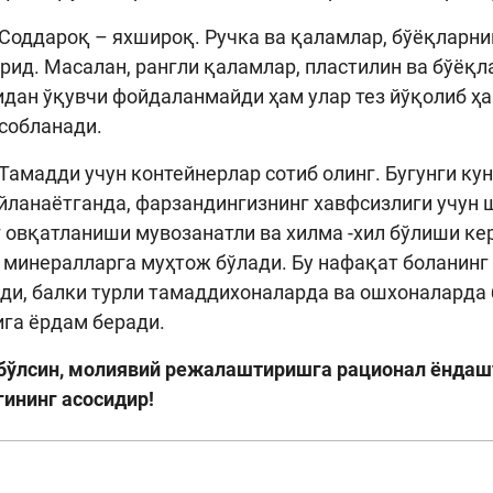
Соддароқ – яхшироқ. Ручка ва қаламлар, бўёқларни
рид. Масалан, рангли қаламлар, пластилин ва бўёқл
дан ўқувчи фойдаланмайди ҳам улар тез йўқолиб ҳам
собланади.
Тамадди учун контейнерлар сотиб олинг. Бугунги ку
йланаётганда, фарзандингизнинг хавфсизлиги учун 
 овқатланиши мувозанатли ва хилма -хил бўлиши ке
 минералларга муҳтож бўлади. Бу нафақат боланин
ди, балки турли тамаддихоналарда ва ошхоналарда 
га ёрдам беради.
бўлсин, молиявий режалаштиришга рационал ёндаш
ининг асосидир!