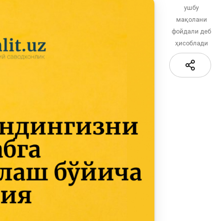
қидирув
ушбу
Сайт харитаси
мақолани
сати
фойдали деб
ҳисоблади