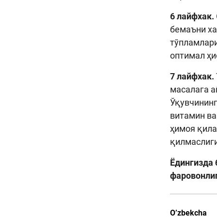
6 лайфхак.
бемаъни ха
тўпламлари
оптимал ҳи
7 лайфхак.
масалага а
Ўқувчининг
витамин ва
ҳимоя қила
қилмаслиги
Ёдингизда 
фаровонлиг
O’zbekcha