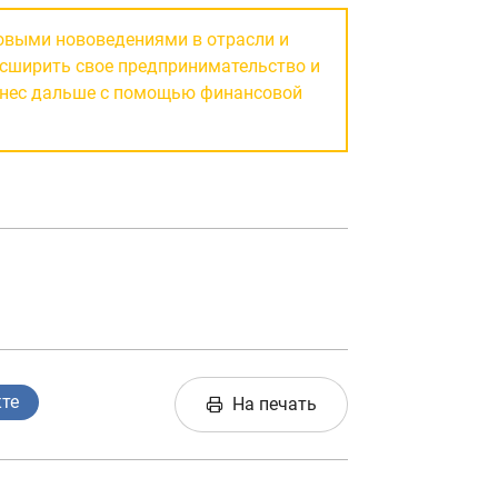
совыми нововедениями в отрасли и
асширить свое предпринимательство и
изнес дальше с помощью финансовой
кте
На печать