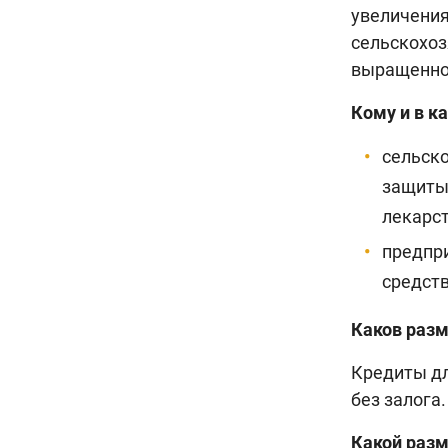
увеличения
сельскохоз
выращенно
Кому и в к
сельск
защиты 
лекарст
предпр
средств
Каков разм
Кредиты дл
без залога.
Какой разм