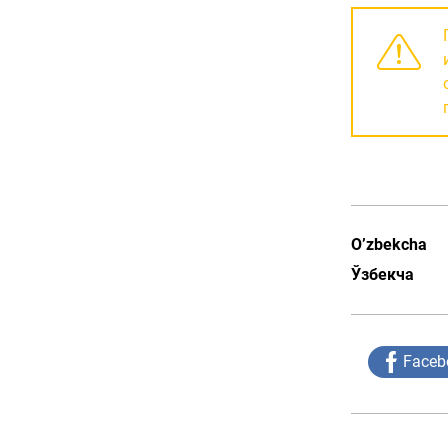
O’zbekcha
Ўзбекча
Faceb