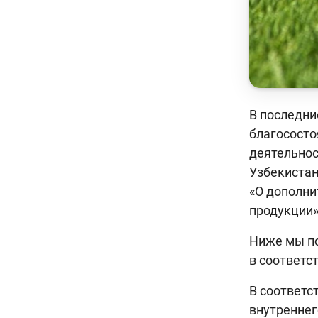
В последни
благососто
деятельнос
Узбекиста
«О дополни
продукции»
Ниже мы по
в соответс
В соответс
внутреннег