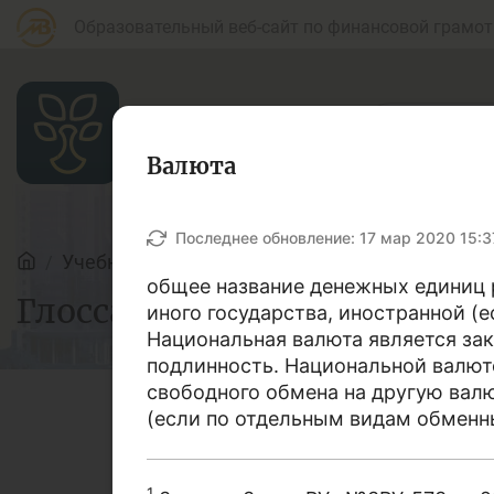
Образовательный веб-сайт по финансовой грамот
Валюта
Статьи
Последнее обновление:
17 мар 2020 15:3
Учебные материалы
Глоссарий
общее название денежных единиц р
Глоссарий
Для банковских
иного государства, иностранной (е
Д
агентов
Национальная валюта является зак
подлинность. Национальной валют
свободного обмена на другую вал
(если по отдельным видам обменн
Кредит
Б
В этом словаре мы поста
1