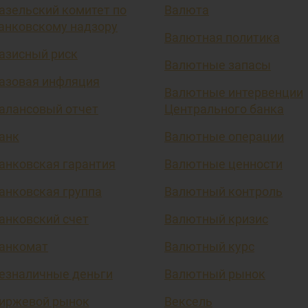
азельский комитет по
Валюта
анковскому надзору
Валютная политика
азисный риск
Валютные запасы
азовая инфляция
Валютные интервенции
алансовый отчет
Центрального банка
анк
Валютные операции
анковская гарантия
Валютные ценности
анковская группа
Валютный контроль
анковский счет
Валютный кризис
анкомат
Валютный курс
езналичные деньги
Валютный рынок
иржевой рынок
Вексель