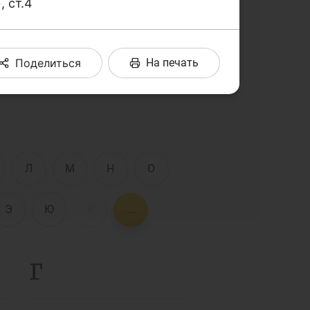
 ст.4
комые слова и термины в
Интерактивные
услуги
Фотогалерея
Поделиться
На печать
О проекте
Поиск по сайту
Карта сайта
е
Л
М
Н
О
Э
Ю
Я
...
Г