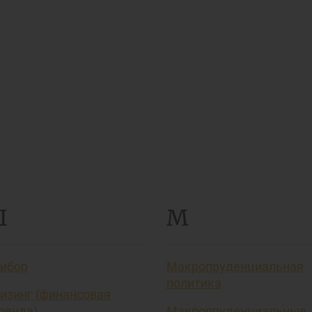
Л
М
ибор
Макропруденциальная
политика
изинг (финансовая
ренда)
Макропруденциальные