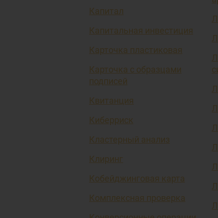
Капитал
Л
Капитальная инвестиция
Л
Карточка пластиковая
Л
Карточка с образцами
с
подписей
Л
Квитанция
Л
Киберриск
Л
Кластерный анализ
Л
Клиринг
Л
Кобейджинговая карта
Л
Комплексная проверка
Л
Конверсионные операции