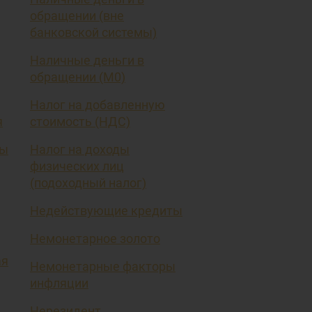
обращении (вне
банковской системы)
Наличные деньги в
обращении (М0)
Налог на добавленную
я
стоимость (НДС)
вы
Налог на доходы
физических лиц
(подоходный налог)
Недействующие кредиты
Немонетарное золото
ая
Немонетарные факторы
инфляции
Нерезидент