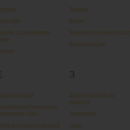
иткоин
Вишинг
локчейн
Вклад
орьба с отмыванием
Внешнеторговый оборо
енег
Временной лаг
рокер
Е
З
врооблигация
Задолженность по
кредиту
вропейское банковское
правление (EBA)
Закладная
диный государственный
Залог