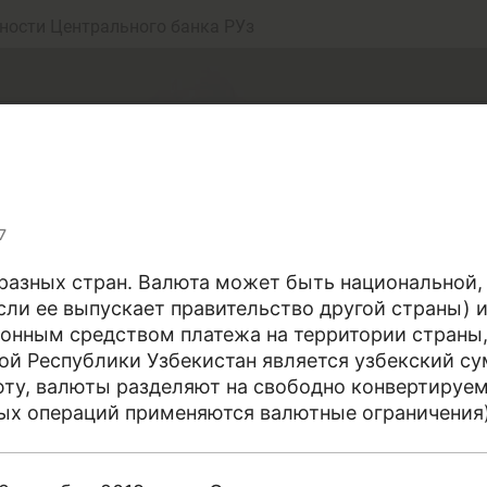
ности Центрального банка РУз
7
азных стран. Валюта может быть национальной, т
сли ее выпускает правительство другой страны) и
еньги
Депозит (вклад
онным средством платежа на территории страны,
ой Республики Узбекистан является узбекский су
юту, валюты разделяют на свободно конвертируе
ых операций применяются валютные ограничения
юджет
Платежи и пере
рались собрать точные определения терминов, от