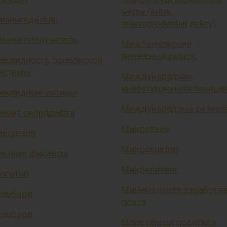
меры (англ.
изингодатель
macroprudential policy)
изингополучатель
Межбанковский
денежный рынок
иквидность банковской
истемы
Международная
инвестиционная позици
иквидные активы
Международные резер
имит овердрафта
Микрозайм
ицензия
Микрокредит
ичные финансы
Микролизинг
оготип
Минимальная заработн
омбард
плата
омбард
Монетарная политика