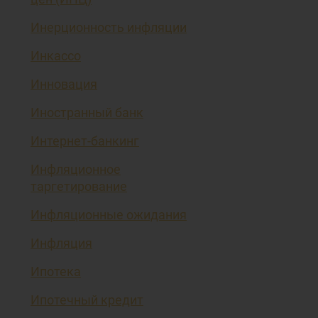
Инерционность инфляции
Инкассо
Инновация
Иностранный банк
Интернет-банкинг
Инфляционное
таргетирование
Инфляционные ожидания
Инфляция
Ипотека
Ипотечный кредит