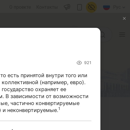
О проекте
Контакты
Рус
Учебные материалы
921
Глоссарий
о есть принятой внутри того или
 коллективной (например, евро).
ы)
Книги по финансовой
 государство охраняет ее
грамотности
м. В зависимости от возможности
мые, частично конвертируемые
Видео
1
) и неконвертируемые.
воды
Проекты
носящихся к банковской и