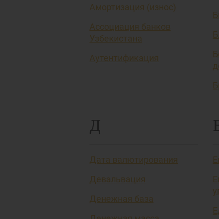
Амортизация (износ)
Б
Ассоциация банков
Б
Узбекистана
Б
Аутентификация
д
Б
Д
Дата валютирования
Е
Девальвация
Е
у
Денежная база
Е
Денежная масса