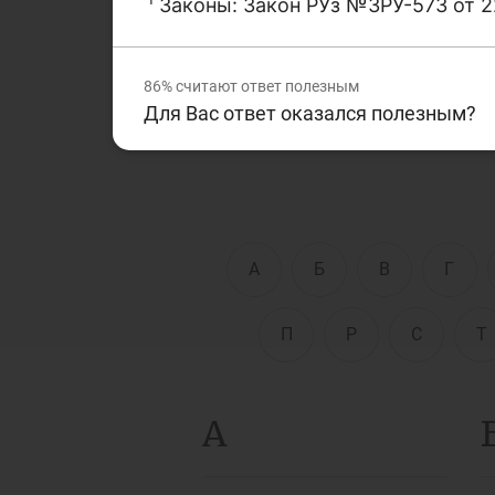
Законы: Закон РУз №ЗРУ-573 от 2
финансовой сферам. Дан
текстах, которые Вы чита
Д
Финансовый рынок
п
86%
считают ответ полезным
э
Для Вас ответ оказался полезным?
Права потребителей
банковских услуг
Предприн
А
Б
В
Г
П
Р
С
Т
А