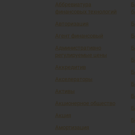
Аббревиатура
Б
финансовых технологий
б
Авторизация
Б
Агент финансовый
Б
Административно
Б
регулируемые цены
Б
Аккредитив
Б
Акселераторы
Б
Активы
Б
Акционерное общество
Б
Акция
Б
Амортизация
Б