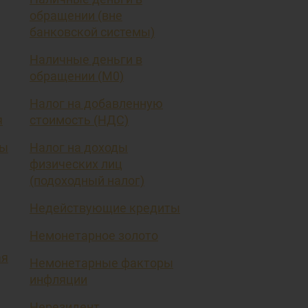
обращении (вне
банковской системы)
Наличные деньги в
обращении (М0)
Налог на добавленную
я
стоимость (НДС)
вы
Налог на доходы
физических лиц
(подоходный налог)
Недействующие кредиты
Немонетарное золото
ая
Немонетарные факторы
инфляции
Нерезидент