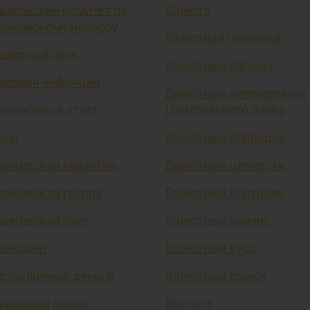
азельский комитет по
Валюта
анковскому надзору
Валютная политика
азисный риск
Валютные запасы
азовая инфляция
Валютные интервенции
алансовый отчет
Центрального банка
анк
Валютные операции
анковская гарантия
Валютные ценности
анковская группа
Валютный контроль
анковский счет
Валютный кризис
анкомат
Валютный курс
езналичные деньги
Валютный рынок
иржевой рынок
Вексель