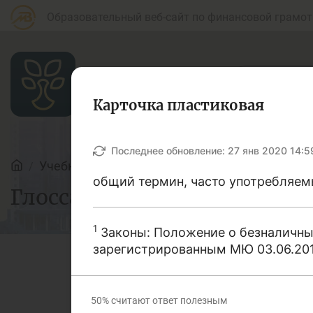
Образовательный веб-сайт по финансовой грамот
Карточка пластиковая
Статьи
Последнее обновление:
27 янв 2020 14:5
Учебные материалы
Глоссарий
общий термин, часто употребляем
Глоссарий
Для банковских
Д
агентов
1
Законы: Положение о безналичны
зарегистрированным МЮ 03.06.2013 
Кредит
Б
В этом словаре мы поста
50%
считают ответ полезным