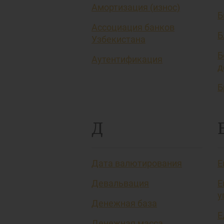
Амортизация (износ)
Б
Ассоциация банков
Б
Узбекистана
Б
Аутентификация
д
Б
Д
Дата валютирования
Е
Девальвация
Е
у
Денежная база
Е
Денежная масса