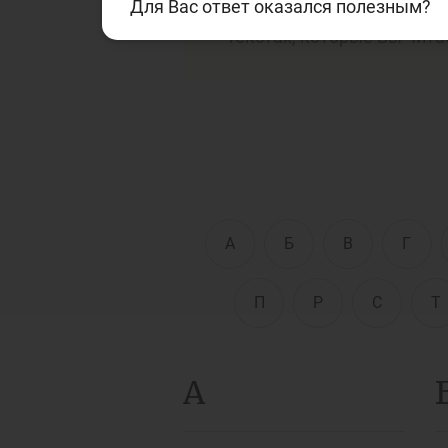
Для Вас ответ оказался полезным?
финансовой сферам. Дан
текстах, которые Вы чита
Д
Финансовый рынок
п
э
Права потребителей
банковских услуг
Предприн
А
Б
В
Г
П
Р
С
Т
А