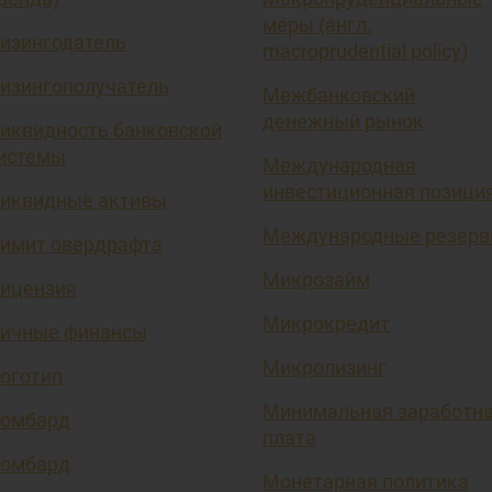
меры (англ.
изингодатель
macroprudential policy)
изингополучатель
Межбанковский
денежный рынок
иквидность банковской
истемы
Международная
инвестиционная позици
иквидные активы
Международные резер
имит овердрафта
Микрозайм
ицензия
Микрокредит
ичные финансы
Микролизинг
оготип
Минимальная заработн
омбард
плата
омбард
Монетарная политика