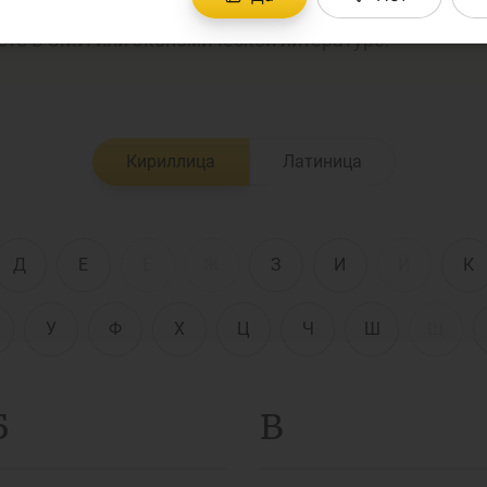
ный толковый словарь поможет Вам понять незна
ете в СМИ или экономической литературе.
енежно-кредитная
Финансовая
олитика и ее
безопасность
лементы
Кириллица
Латиница
Исламское
финансировани
имательство
Д
Е
Ё
Ж
З
И
Й
К
У
Ф
Х
Ц
Ч
Ш
Щ
Б
В