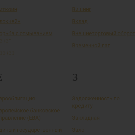
иткоин
Вишинг
локчейн
Вклад
орьба с отмыванием
Внешнеторговый оборо
енег
Временной лаг
рокер
Е
З
врооблигация
Задолженность по
кредиту
вропейское банковское
правление (EBA)
Закладная
диный государственный
Залог