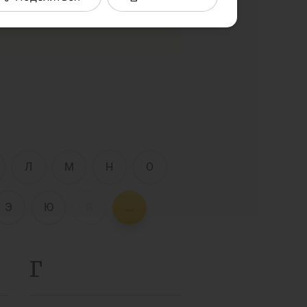
комые слова и термины в
Интерактивные
услуги
Фотогалерея
О проекте
Поиск по сайту
Карта сайта
е
Л
М
Н
О
Э
Ю
Я
...
Г