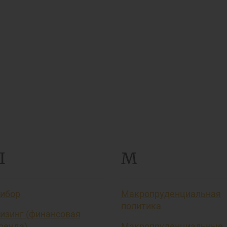
Л
М
ибор
Макропруденциальная
политика
изинг (финансовая
ренда)
Макропруденциальные