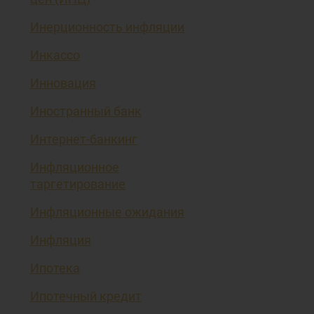
Инерционность инфляции
Инкассо
Инновация
Иностранный банк
Интернет-банкинг
Инфляционное
таргетирование
Инфляционные ожидания
Инфляция
Ипотека
Ипотечный кредит