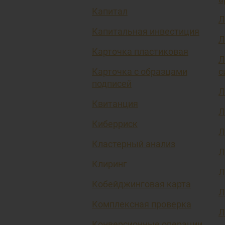
Капитал
Л
Капитальная инвестиция
Л
Карточка пластиковая
Л
Карточка с образцами
с
подписей
Л
Квитанция
Л
Киберриск
Л
Кластерный анализ
Л
Клиринг
Л
Кобейджинговая карта
Л
Комплексная проверка
Л
Конверсионные операции