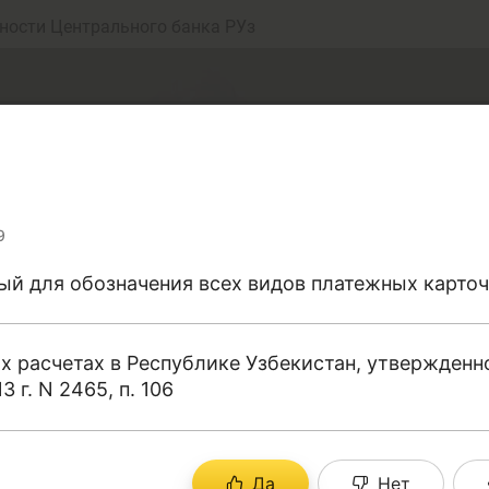
ности Центрального банка РУз
9
ый для обозначения всех видов платежных карточ
еньги
Депозит (вклад
х расчетах в Республике Узбекистан, утвержден
г. N 2465, п. 106
юджет
Платежи и пере
рались собрать точные определения терминов, от
Да
Нет