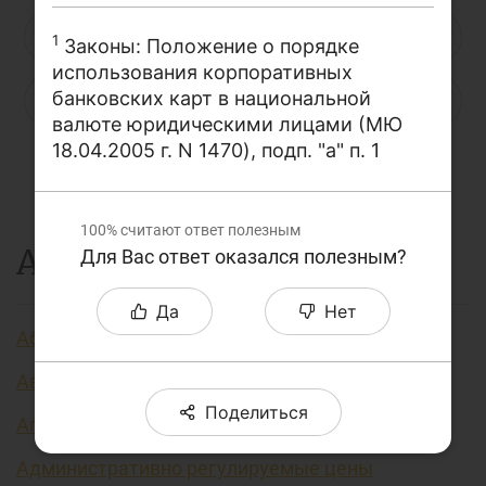
О проекте
Н
О
П
Р
С
Т
У
1
Законы: Положение о порядке
Поиск по сайту
использования корпоративных
банковских карт в национальной
Ф
Х
Ц
Ч
Ш
Щ
Э
Карта сайта
валюте юридическими лицами (МЮ
18.04.2005 г. N 1470), подп. "а" п. 1
Ю
Я
...
100%
считают ответ полезным
А
Для Вас ответ оказался полезным?
Да
Нет
Аббревиатура финансовых технологий
Авторизация
Поделиться
Агент финансовый
Административно регулируемые цены