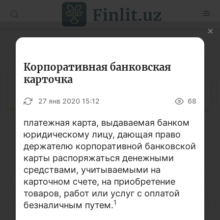
O’zb
Ўзб
Рус
Глоссарий
Статьи
Корпоративная банковская
карточка
Учебные материалы
Глоссарий
27 янв 2020 15:12
68
Глоссарий
платежная карта, выдаваемая банком
Книги по финансовой грамотности
юридическому лицу, дающая право
Кириллица
Латиница
Видео
держателю корпоративной банковской
карты распоряжаться денежными
средствами, учитываемыми на
Проекты
А
Б
В
Г
Д
Е
Ё
карточном счете, на приобретение
товаров, работ или услуг с оплатой
Интерактивные услуги
1
безналичным путем.
Ж
З
И
Й
К
Л
М
Фотогалерея