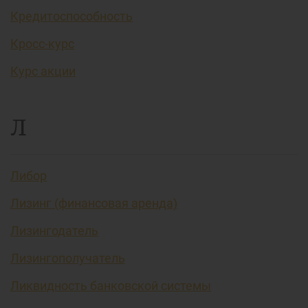
Кредитоспособность
Кросс-курс
Курс акции
Л
Либор
Лизинг (финансовая аренда)
Лизингодатель
Лизингополучатель
Ликвидность банковской системы