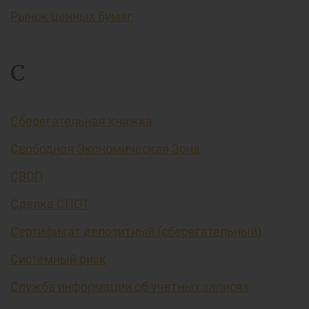
Рынок ценных бумаг
С
Сберегательная книжка
Свободная Экономическая Зона
СВОП
Сделка СПОТ
Сертификат депозитный (сберегательный)
Системный риск
Служба информации об учетных записях