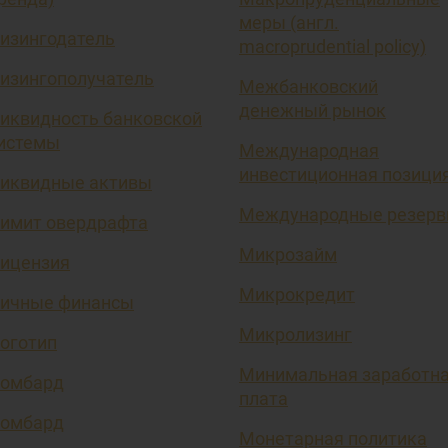
меры (англ.
изингодатель
macroprudential policy)
изингополучатель
Межбанковский
денежный рынок
иквидность банковской
истемы
Международная
инвестиционная позици
иквидные активы
Международные резер
имит овердрафта
Микрозайм
ицензия
Микрокредит
ичные финансы
Микролизинг
оготип
Минимальная заработн
омбард
плата
омбард
Монетарная политика