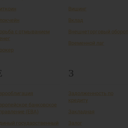
иткоин
Вишинг
локчейн
Вклад
орьба с отмыванием
Внешнеторговый оборо
енег
Временной лаг
рокер
Е
З
врооблигация
Задолженность по
кредиту
вропейское банковское
правление (EBA)
Закладная
диный государственный
Залог