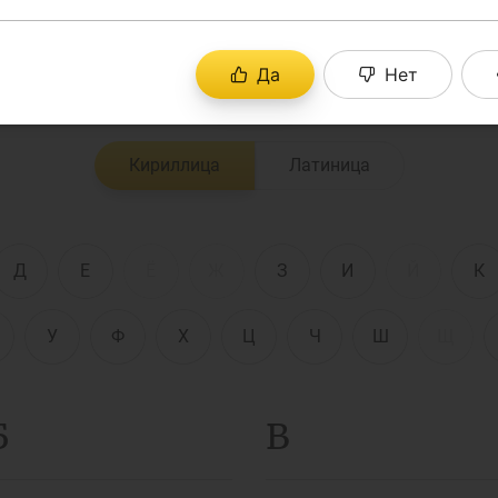
ный толковый словарь поможет Вам понять незна
ете в СМИ или экономической литературе.
енежно-кредитная
Финансовая
Да
Нет
олитика и ее
безопасность
лементы
Кириллица
Латиница
Исламское
финансировани
имательство
Д
Е
Ё
Ж
З
И
Й
К
У
Ф
Х
Ц
Ч
Ш
Щ
Б
В