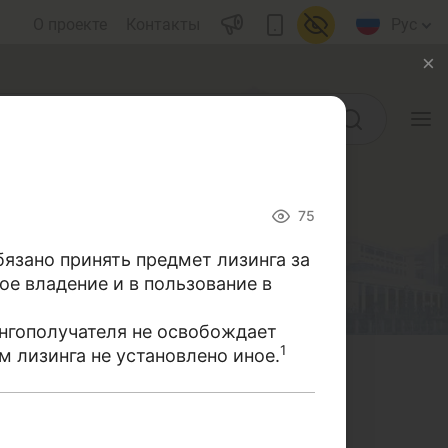
О проекте
Контакты
Рус
Учебные материалы
75
Глоссарий
бязано принять предмет лизинга за
ое владение и в пользование в
ы)
Книги по финансовой
грамотности
ингополучателя не освобождает
1
м лизинга не установлено иное.
Видео
воды
Проекты
носящихся к банковской и