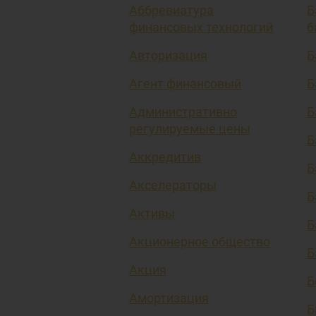
Аббревиатура
Б
финансовых технологий
б
Авторизация
Б
Агент финансовый
Б
Административно
Б
регулируемые цены
Б
Аккредитив
Б
Акселераторы
Б
Активы
Б
Акционерное общество
Б
Акция
Б
Амортизация
Б