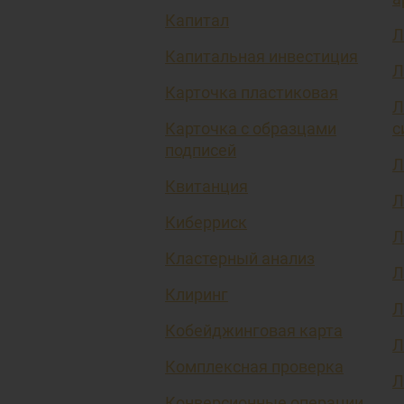
Капитал
Л
Капитальная инвестиция
Л
Карточка пластиковая
Л
Карточка с образцами
с
подписей
Л
Квитанция
Л
Киберриск
Л
Кластерный анализ
Л
Клиринг
Л
Кобейджинговая карта
Л
Комплексная проверка
Л
Конверсионные операции