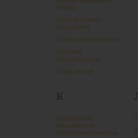
вклада
Договор личного
страхования
Договор поручительства
Долговое
финансирование
Доход чистый
К
Казначейские
Л
обязательства
Л
Республики Узбекистан
а