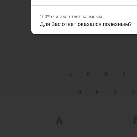
финансовой сферам. Дан
текстах, которые Вы чита
Д
100%
считают ответ полезным
Финансовый рынок
п
Для Вас ответ оказался полезным?
э
Права потребителей
банковских услуг
Предприн
А
Б
В
Г
П
Р
С
Т
А