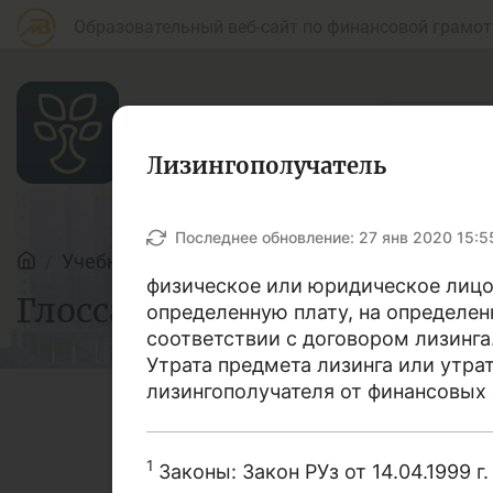
Образовательный веб-сайт по финансовой грамот
Лизингополучатель
Статьи
Последнее обновление:
27 янв 2020 15:5
Учебные материалы
Глоссарий
физическое или юридическое лицо,
Глоссарий
Для банковских
определенную плату, на определен
Д
агентов
соответствии с договором лизинга
Утрата предмета лизинга или утра
лизингополучателя от финансовых 
Кредит
Б
В этом словаре мы поста
1
Законы: Закон РУз от 14.04.1999 г. 