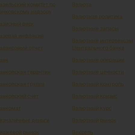
азельский комитет по
Валюта
анковскому надзору
Валютная политика
азисный риск
Валютные запасы
азовая инфляция
Валютные интервенции
алансовый отчет
Центрального банка
анк
Валютные операции
анковская гарантия
Валютные ценности
анковская группа
Валютный контроль
анковский счет
Валютный кризис
анкомат
Валютный курс
езналичные деньги
Валютный рынок
иржевой рынок
Вексель