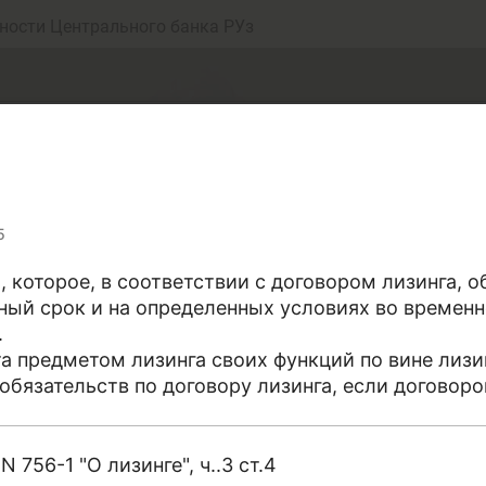
ности Центрального банка РУз
5
 которое, в соответствии с договором лизинга, о
ный срок и на определенных условиях во временн
еньги
Депозит (вклад
.
та предметом лизинга своих функций по вине лиз
обязательств по договору лизинга, если договоро
юджет
Платежи и пере
рались собрать точные определения терминов, от
N 756-1 "О лизинге", ч..3 ст.4