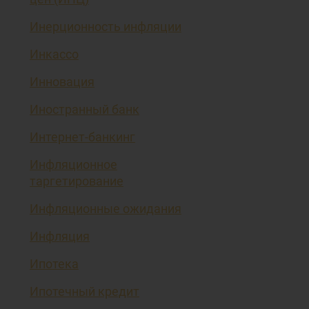
Инерционность инфляции
Инкассо
Инновация
Иностранный банк
Интернет-банкинг
Инфляционное
таргетирование
Инфляционные ожидания
Инфляция
Ипотека
Ипотечный кредит