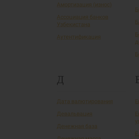
Амортизация (износ)
Б
Ассоциация банков
Б
Узбекистана
Б
Аутентификация
д
Б
Д
Дата валютирования
Е
Девальвация
Е
у
Денежная база
Е
Денежная масса