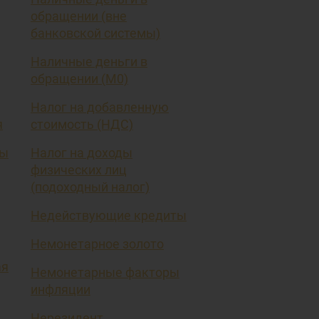
обращении (вне
банковской системы)
Наличные деньги в
обращении (М0)
Налог на добавленную
я
стоимость (НДС)
вы
Налог на доходы
физических лиц
(подоходный налог)
Недействующие кредиты
Немонетарное золото
ая
Немонетарные факторы
инфляции
Нерезидент