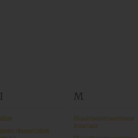
Л
М
ибор
Макропруденциальная
политика
изинг (финансовая
ренда)
Макропруденциальные