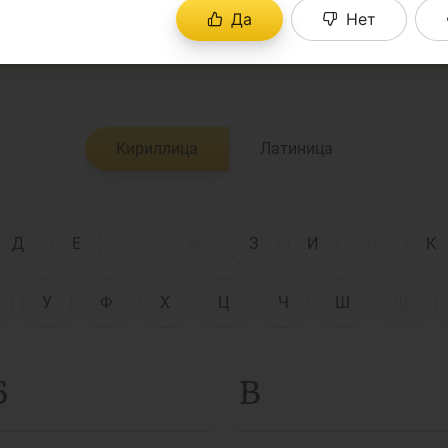
ный толковый словарь поможет Вам понять незна
Да
Нет
ете в СМИ или экономической литературе.
енежно-кредитная
Финансовая
олитика и ее
безопасность
лементы
Кириллица
Латиница
Исламское
финансировани
имательство
Д
Е
Ё
Ж
З
И
Й
К
У
Ф
Х
Ц
Ч
Ш
Щ
Б
В