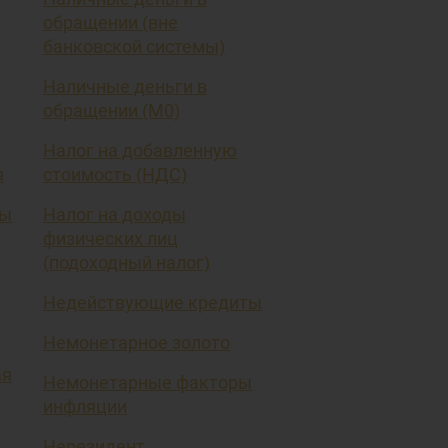
обращении (вне
банковской системы)
Наличные деньги в
обращении (М0)
Налог на добавленную
я
стоимость (НДС)
вы
Налог на доходы
физических лиц
(подоходный налог)
Недействующие кредиты
Немонетарное золото
ая
Немонетарные факторы
инфляции
Нерезидент