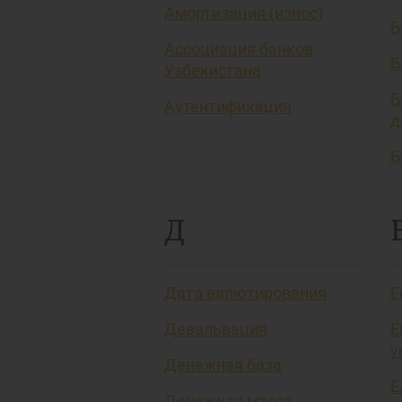
Амортизация (износ)
Б
Ассоциация банков
Б
Узбекистана
Б
Аутентификация
д
Б
Д
Дата валютирования
Е
Девальвация
Е
у
Денежная база
Е
Денежная масса