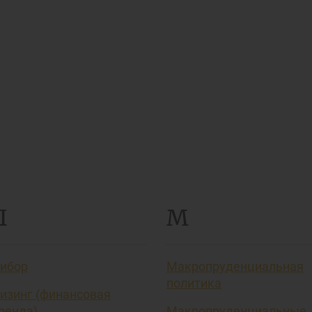
Л
М
ибор
Макропруденциальная
политика
изинг (финансовая
ренда)
Макропруденциальные