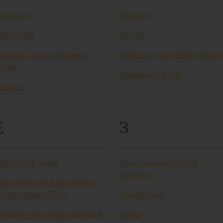
иткоин
Вишинг
локчейн
Вклад
орьба с отмыванием
Внешнеторговый оборо
енег
Временной лаг
рокер
Е
З
врооблигация
Задолженность по
кредиту
вропейское банковское
правление (EBA)
Закладная
диный государственный
Залог