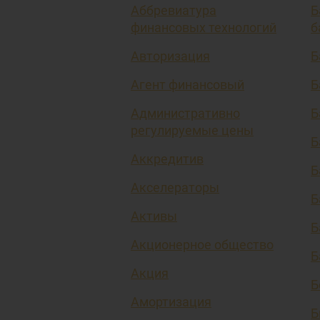
Аббревиатура
Б
финансовых технологий
б
Авторизация
Б
Агент финансовый
Б
Административно
Б
регулируемые цены
Б
Аккредитив
Б
Акселераторы
Б
Активы
Б
Акционерное общество
Б
Акция
Б
Амортизация
Б