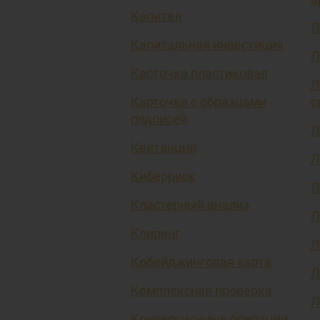
Капитал
Л
Капитальная инвестиция
Л
Карточка пластиковая
Л
Карточка с образцами
с
подписей
Л
Квитанция
Л
Киберриск
Л
Кластерный анализ
Л
Клиринг
Л
Кобейджинговая карта
Л
Комплексная проверка
Л
Конверсионные операции