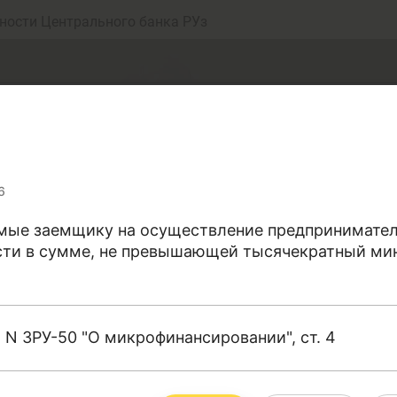
ности Центрального банка РУз
6
мые заемщику на осуществление предпринимател
ости в сумме, не превышающей тысячекратный м
еньги
Депозит (вклад
г. N ЗРУ-50 "О микрофинансировании", ст. 4
юджет
Платежи и пере
рались собрать точные определения терминов, от