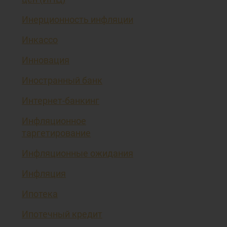
Инерционность инфляции
Инкассо
Инновация
Иностранный банк
Интернет-банкинг
Инфляционное
таргетирование
Инфляционные ожидания
Инфляция
Ипотека
Ипотечный кредит