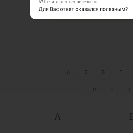
финансовой сферам. Дан
67%
считают ответ полезным
Для Вас ответ оказался полезным?
текстах, которые Вы чита
Д
Финансовый рынок
п
э
Права потребителей
банковских услуг
Предприн
А
Б
В
Г
П
Р
С
Т
А