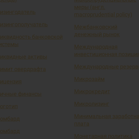
меры (англ.
изингодатель
macroprudential policy)
изингополучатель
Межбанковский
денежный рынок
иквидность банковской
истемы
Международная
инвестиционная позици
иквидные активы
Международные резер
имит овердрафта
Микрозайм
ицензия
Микрокредит
ичные финансы
Микролизинг
оготип
Минимальная заработн
омбард
плата
омбард
Монетарная политика