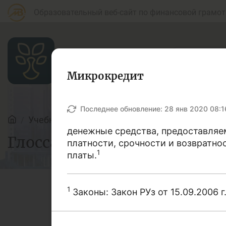
Образовательный веб-сайт по финансовой грамот
Микрокредит
Статьи
Последнее обновление:
28 янв 2020 08:1
Учебные материалы
Глоссарий
денежные средства, предоставляе
Глоссарий
Для банковских
платности, срочности и возвратн
Д
агентов
1
платы.
1
Законы: Закон РУз от 15.09.2006 
Кредит
Б
В этом словаре мы поста