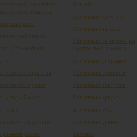
азельский комитет по
Валюта
анковскому надзору
Валютная политика
азисный риск
Валютные запасы
азовая инфляция
Валютные интервенции
алансовый отчет
Центрального банка
анк
Валютные операции
анковская гарантия
Валютные ценности
анковская группа
Валютный контроль
анковский счет
Валютный кризис
анкомат
Валютный курс
езналичные деньги
Валютный рынок
иржевой рынок
Вексель