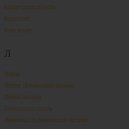
Кредитоспособность
Кросс-курс
Курс акции
Л
Либор
Лизинг (финансовая аренда)
Лизингодатель
Лизингополучатель
Ликвидность банковской системы