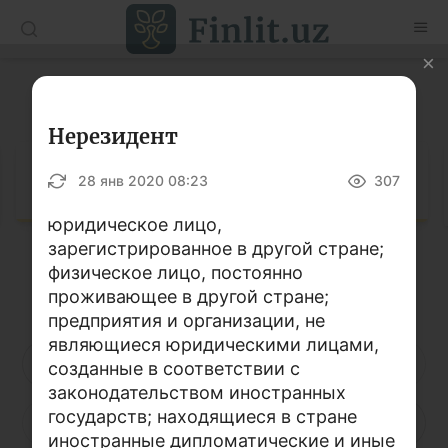
O’zb
Ўзб
Рус
Глоссарий
Статьи
Нерезидент
Учебные материалы
Глоссарий
28 янв 2020 08:23
307
Глоссарий
юридическое лицо,
зарегистрированное в другой стране;
Книги по финансовой грамотности
физическое лицо, постоянно
Кириллица
Латиница
Видео
проживающее в другой стране;
предприятия и организации, не
являющиеся юридическими лицами,
Проекты
А
Б
В
Г
Д
Е
Ё
созданные в соответствии с
законодательством иностранных
Интерактивные услуги
государств; находящиеся в стране
Ж
З
И
Й
К
Л
М
Фотогалерея
иностранные дипломатические и иные