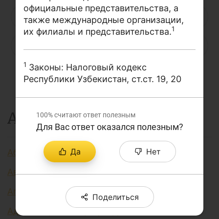
официальные представительства, а
О проекте
Н
О
П
Р
С
Т
У
также международные организации,
1
их филиалы и представительства.
Поиск по сайту
Ф
Х
Ц
Ч
Ш
Щ
Э
Карта сайта
1
Законы: Налоговый кодекс
Ю
Я
...
Республики Узбекистан, ст.ст. 19, 20
А
100%
считают ответ полезным
Для Вас ответ оказался полезным?
Да
Нет
Аббревиатура финансовых технологий
Авторизация
Агент финансовый
Поделиться
Административно регулируемые цены