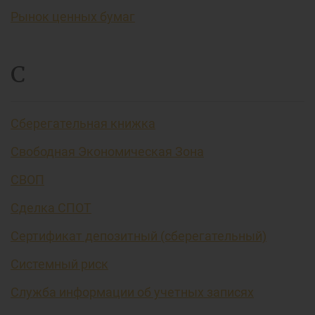
Рынок ценных бумаг
С
Сберегательная книжка
Свободная Экономическая Зона
СВОП
Сделка СПОТ
Сертификат депозитный (сберегательный)
Системный риск
Служба информации об учетных записях