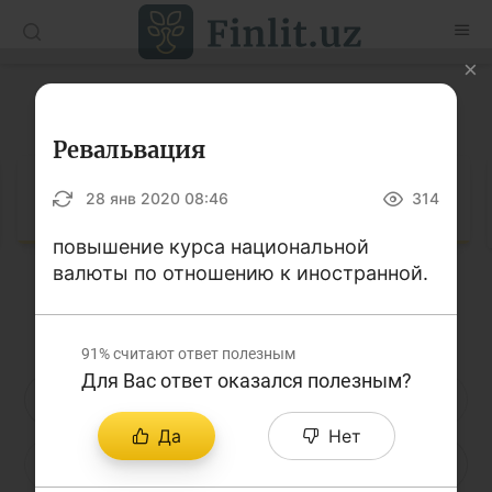
O’zb
Ўзб
Рус
Глоссарий
Статьи
Ревальвация
Учебные материалы
Глоссарий
28 янв 2020 08:46
314
Глоссарий
повышение курса национальной
валюты по отношению к иностранной.
Книги по финансовой грамотности
Кириллица
Латиница
Видео
91%
считают ответ полезным
Для Вас ответ оказался полезным?
Проекты
А
Б
В
Г
Д
Е
Ё
Интерактивные услуги
Да
Нет
Ж
З
И
Й
К
Л
М
Фотогалерея