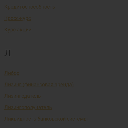
Кредитоспособность
Кросс-курс
Курс акции
Л
Либор
Лизинг (финансовая аренда)
Лизингодатель
Лизингополучатель
Ликвидность банковской системы