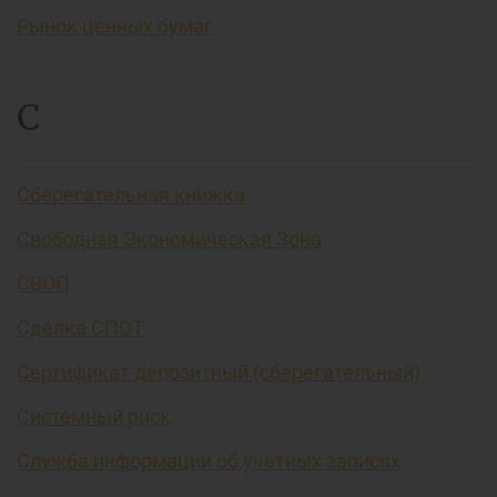
Рынок ценных бумаг
С
Сберегательная книжка
Свободная Экономическая Зона
СВОП
Сделка СПОТ
Сертификат депозитный (сберегательный)
Системный риск
Служба информации об учетных записях