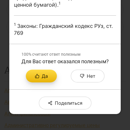
1
ценной бумагой).
О проекте
Н
О
П
Р
С
Т
У
Поиск по сайту
1
Законы: Гражданский кодекс РУз, ст.
Ф
Х
Ц
Ч
Ш
Щ
Э
Карта сайта
769
Ю
Я
...
100%
считают ответ полезным
Для Вас ответ оказался полезным?
А
Да
Нет
Аббревиатура финансовых технологий
Авторизация
Поделиться
Агент финансовый
Административно регулируемые цены