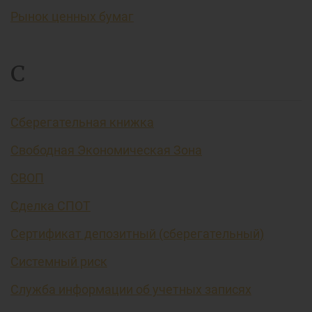
Рынок ценных бумаг
С
Сберегательная книжка
Свободная Экономическая Зона
СВОП
Сделка СПОТ
Сертификат депозитный (сберегательный)
Системный риск
Служба информации об учетных записях