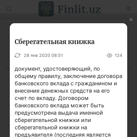
O’zb
Ўзб
Рус
Глоссарий
Статьи
Сберегательная книжка
Учебные материалы
Глоссарий
28 янв 2020 08:51
124
Глоссарий
документ, удостоверяющий, по
общему правилу, заключение договора
Книги по финансовой грамотности
банковского вклада с гражданином и
Кириллица
Латиница
Видео
внесение денежных средств на его
счет по вкладу. Договором
банковского вклада может быть
Проекты
А
Б
В
Г
Д
Е
Ё
предусмотрена выдача именной
сберегательной книжки или
Интерактивные услуги
сберегательной книжки на
Ж
З
И
Й
К
Л
М
Фотогалерея
предъявителя (последняя является