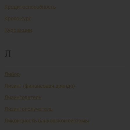
Кредитоспособность
Кросс-курс
Курс акции
Л
Либор
Лизинг (финансовая аренда)
Лизингодатель
Лизингополучатель
Ликвидность банковской системы