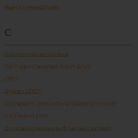
Рынок ценных бумаг
С
Сберегательная книжка
Свободная Экономическая Зона
СВОП
Сделка СПОТ
Сертификат депозитный (сберегательный)
Системный риск
Служба информации об учетных записях