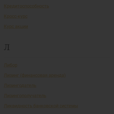
Кредитоспособность
Кросс-курс
Курс акции
Л
Либор
Лизинг (финансовая аренда)
Лизингодатель
Лизингополучатель
Ликвидность банковской системы