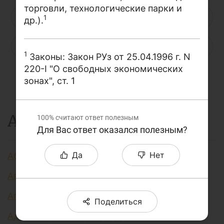
торговли, технологические парки и
О проекте
Н
О
П
Р
С
Т
У
1
др.).
Поиск по сайту
Ф
Х
Ц
Ч
Ш
Щ
Э
Карта сайта
1
Законы: Закон РУз от 25.04.1996 г. N
220-I "О свободных экономических
Ю
Я
...
зонах", ст. 1
А
100%
считают ответ полезным
Для Вас ответ оказался полезным?
Да
Нет
Аббревиатура финансовых технологий
Авторизация
Агент финансовый
Поделиться
Административно регулируемые цены