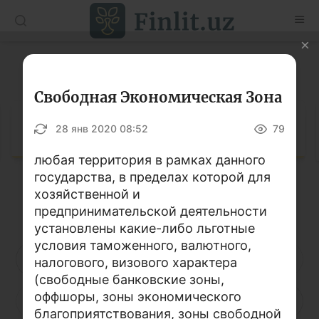
O’zb
Ўзб
Рус
Глоссарий
Статьи
Свободная Экономическая Зона
Учебные материалы
Глоссарий
28 янв 2020 08:52
79
Глоссарий
любая территория в рамках данного
государства, в пределах которой для
Книги по финансовой грамотности
хозяйственной и
Кириллица
Латиница
Видео
предпринимательской деятельности
установлены какие-либо льготные
условия таможенного, валютного,
Проекты
А
Б
В
Г
Д
Е
Ё
налогового, визового характера
(свободные банковские зоны,
Интерактивные услуги
оффшоры, зоны экономического
Ж
З
И
Й
К
Л
М
Фотогалерея
благоприятствования, зоны свободной