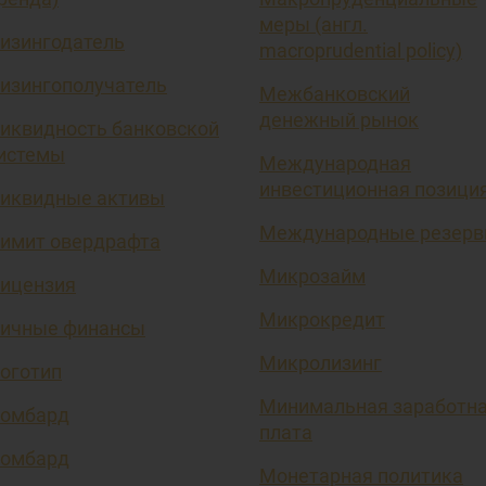
меры (англ.
изингодатель
macroprudential policy)
изингополучатель
Межбанковский
денежный рынок
иквидность банковской
истемы
Международная
инвестиционная позици
иквидные активы
Международные резер
имит овердрафта
Микрозайм
ицензия
Микрокредит
ичные финансы
Микролизинг
оготип
Минимальная заработн
омбард
плата
омбард
Монетарная политика