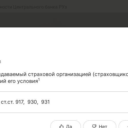
ности Центрального банка РУз
8
выдаваемый страховой организацией (страховщик
1
ий его условия
еньги
Депозит (вклад
т.ст. 917, 930, 931
юджет
Платежи и пере
рались собрать точные определения терминов, от
Да
Нет