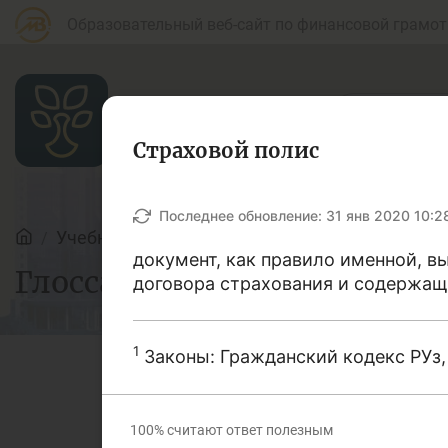
Образовательный веб-сайт по финансовой грамот
Страховой полис
Статьи
Последнее обновление:
31 янв 2020 10:2
Учебные материалы
Глоссарий
документ, как правило именной, 
Глоссарий
Для банковских
договора страхования и содержащ
Д
агентов
1
Законы: Гражданский кодекс РУз, с
Кредит
Б
В этом словаре мы поста
100%
считают ответ полезным