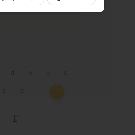
комые слова и термины в
Интерактивные
услуги
Фотогалерея
О проекте
Поиск по сайту
Карта сайта
е
Л
М
Н
О
Э
Ю
Я
...
Г