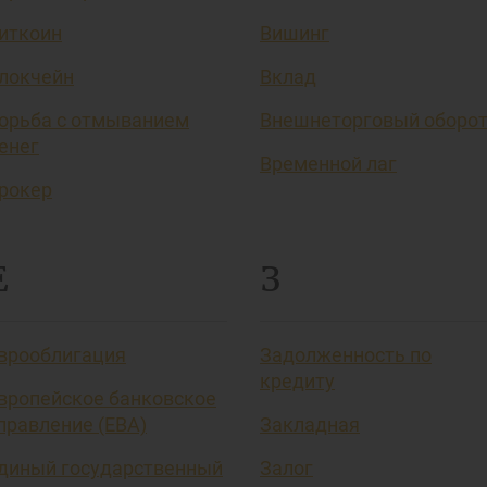
иткоин
Вишинг
локчейн
Вклад
орьба с отмыванием
Внешнеторговый оборо
енег
Временной лаг
рокер
Е
З
врооблигация
Задолженность по
кредиту
вропейское банковское
правление (EBA)
Закладная
диный государственный
Залог