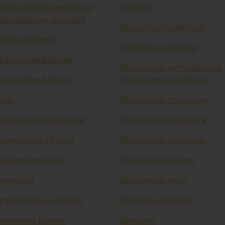
азельский комитет по
Валюта
анковскому надзору
Валютная политика
азисный риск
Валютные запасы
азовая инфляция
Валютные интервенции
алансовый отчет
Центрального банка
анк
Валютные операции
анковская гарантия
Валютные ценности
анковская группа
Валютный контроль
анковский счет
Валютный кризис
анкомат
Валютный курс
езналичные деньги
Валютный рынок
иржевой рынок
Вексель