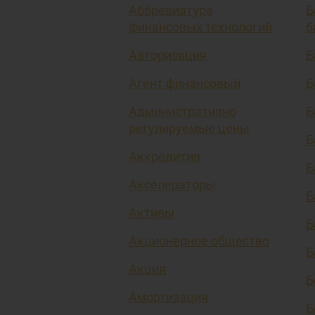
Аббревиатура
Б
финансовых технологий
б
Авторизация
Б
Агент финансовый
Б
Административно
Б
регулируемые цены
Б
Аккредитив
Б
Акселераторы
Б
Активы
Б
Акционерное общество
Б
Акция
Б
Амортизация
Б