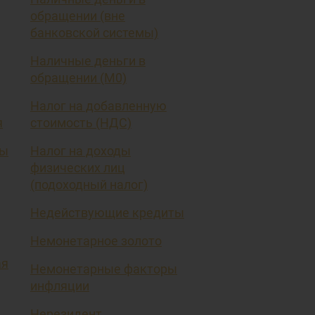
обращении (вне
банковской системы)
Наличные деньги в
обращении (М0)
Налог на добавленную
я
стоимость (НДС)
вы
Налог на доходы
физических лиц
(подоходный налог)
Недействующие кредиты
Немонетарное золото
ая
Немонетарные факторы
инфляции
Нерезидент