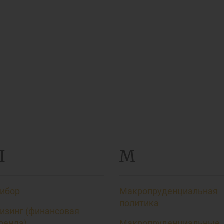
Л
М
ибор
Макропруденциальная
политика
изинг (финансовая
ренда)
Макропруденциальные