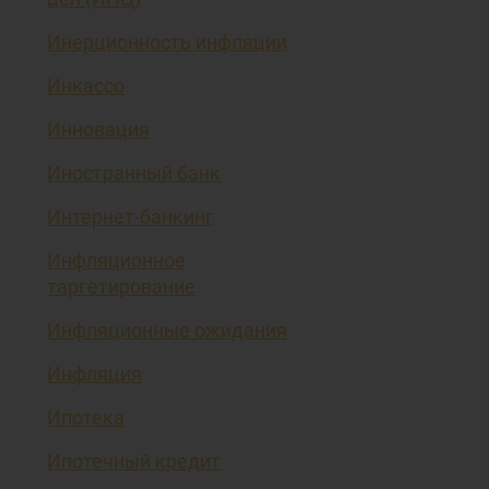
Инерционность инфляции
Инкассо
Инновация
Иностранный банк
Интернет-банкинг
Инфляционное
таргетирование
Инфляционные ожидания
Инфляция
Ипотека
Ипотечный кредит