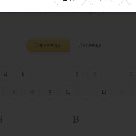
ный толковый словарь поможет Вам понять незна
ете в СМИ или экономической литературе.
енежно-кредитная
Финансовая
олитика и ее
безопасность
лементы
Кириллица
Латиница
Исламское
финансировани
имательство
Д
Е
Ё
Ж
З
И
Й
К
У
Ф
Х
Ц
Ч
Ш
Щ
Б
В