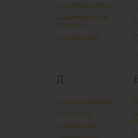
Амортизация (износ)
Б
Ассоциация банков
Б
Узбекистана
Б
Аутентификация
д
Б
Д
Дата валютирования
Е
Девальвация
Е
у
Денежная база
Е
Денежная масса