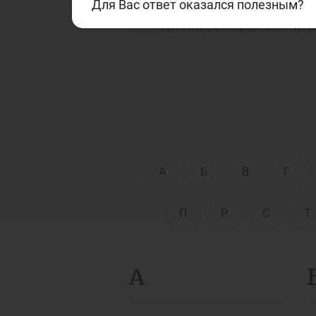
Для Вас ответ оказался полезным?
финансовой сферам. Дан
текстах, которые Вы чита
Д
Финансовый рынок
п
э
Права потребителей
банковских услуг
Предприн
А
Б
В
Г
П
Р
С
Т
А