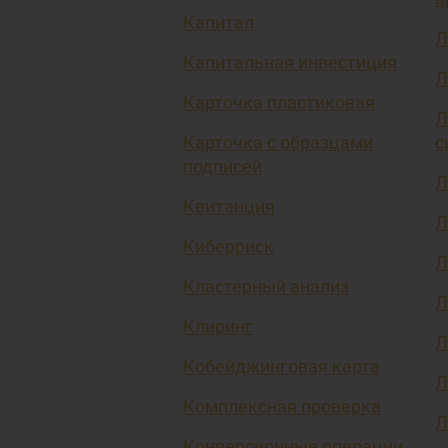
Капитал
Л
Капитальная инвестиция
Л
Карточка пластиковая
Л
Карточка с образцами
с
подписей
Л
Квитанция
Л
Киберриск
Л
Кластерный анализ
Л
Клиринг
Л
Кобейджинговая карта
Л
Комплексная проверка
Л
Конверсионные операции