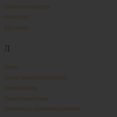
Кредитоспособность
Кросс-курс
Курс акции
Л
Либор
Лизинг (финансовая аренда)
Лизингодатель
Лизингополучатель
Ликвидность банковской системы