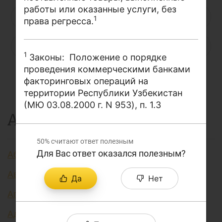
работы или оказанные услуги, без
О проекте
Н
О
П
Р
С
Т
У
1
права регресса.
Поиск по сайту
Ф
Х
Ц
Ч
Ш
Щ
Э
Карта сайта
1
Законы: Положение о порядке
проведения коммерческими банками
Ю
Я
...
факторинговых операций на
территории Республики Узбекистан
(МЮ 03.08.2000 г. N 953), п. 1.3
А
50%
считают ответ полезным
Для Вас ответ оказался полезным?
Аббревиатура финансовых технологий
Авторизация
Да
Нет
Агент финансовый
Административно регулируемые цены