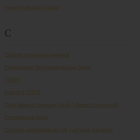
Рынок ценных бумаг
С
Сберегательная книжка
Свободная Экономическая Зона
СВОП
Сделка СПОТ
Сертификат депозитный (сберегательный)
Системный риск
Служба информации об учетных записях