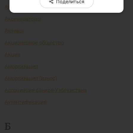
Поделиться
Аккредитив
Акселераторы
Активы
Акционерное общество
Акция
Амортизация
Амортизация (износ)
Ассоциация банков Узбекистана
Аутентификация
Б