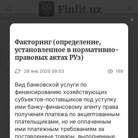
O’zb
Ўзб
Рус
Глоссарий
Статьи
Факторинг (определение,
установленное в нормативно-
Учебные материалы
Глоссарий
правовых актах РУз)
Глоссарий
28 янв 2020 09:53
168
Книги по финансовой грамотности
Вид банковской услуги по
Кириллица
Латиница
Видео
финансированию хозяйствующих
субъектов-поставщиков под уступку
ими банку-финансовому агенту права
Проекты
А
Б
В
Г
Д
Е
Ё
получения платежа по акцептованным
плательщиками, но не оплаченным
Интерактивные услуги
ими платежным требованиям за
Ж
З
И
Й
К
Л
М
Фотогалерея
поставленные товары, выполненные