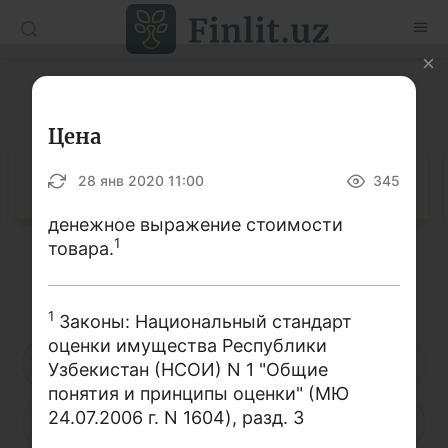
O’zb
Ўзб
Рус
Глоссарий
Статьи
Цена
Учебные материалы
Глоссарий
28 янв 2020 11:00
345
Глоссарий
денежное выражение стоимости
1
товара.
Книги по финансовой грамотности
Кириллица
Латиница
Видео
1
Законы: Национальный стандарт
оценки имущества Республики
Проекты
А
Б
В
Г
Д
Е
Ё
Узбекистан (НСОИ) N 1 "Общие
понятия и принципы оценки" (МЮ
Интерактивные услуги
24.07.2006 г. N 1604), разд. 3
Ж
З
И
Й
К
Л
М
Фотогалерея