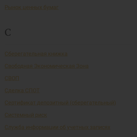
Рынок ценных бумаг
С
Сберегательная книжка
Свободная Экономическая Зона
СВОП
Сделка СПОТ
Сертификат депозитный (сберегательный)
Системный риск
Служба информации об учетных записях