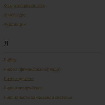
Кредитоспособность
Кросс-курс
Курс акции
Л
Либор
Лизинг (финансовая аренда)
Лизингодатель
Лизингополучатель
Ликвидность банковской системы