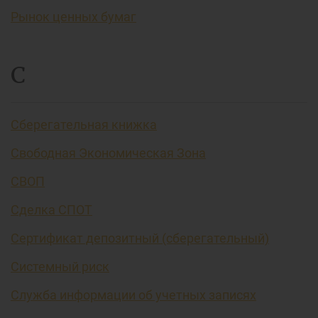
Рынок ценных бумаг
С
Сберегательная книжка
Свободная Экономическая Зона
СВОП
Сделка СПОТ
Сертификат депозитный (сберегательный)
Системный риск
Служба информации об учетных записях