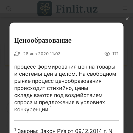
O’zb
Ўзб
Рус
Глоссарий
Статьи
Ценообразование
Учебные материалы
Глоссарий
28 янв 2020 11:03
171
Глоссарий
процесс формирования цен на товары
и системы цен в целом. На свободном
Книги по финансовой грамотности
рынке процесс ценообразования
Кириллица
Латиница
Видео
происходит стихийно, цены
складываются под воздействием
спроса и предложения в условиях
Проекты
А
Б
В
Г
Д
Е
Ё
1
конкуренции.
Интерактивные услуги
Ж
З
И
Й
К
Л
М
Фотогалерея
1
Законы: Закон РУз от 09.12.2014 г. N