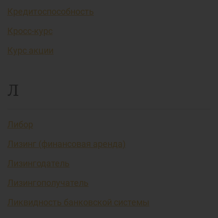
Кредитоспособность
Кросс-курс
Курс акции
Л
Либор
Лизинг (финансовая аренда)
Лизингодатель
Лизингополучатель
Ликвидность банковской системы