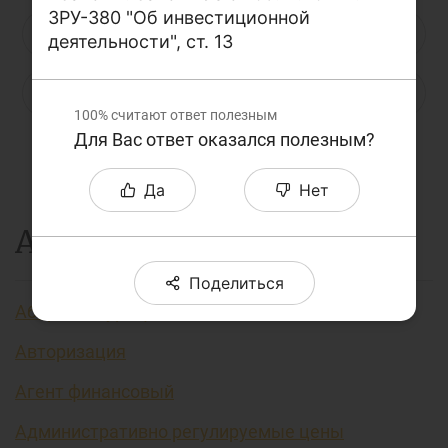
ЗРУ-380 "Об инвестиционной
О проекте
Н
О
П
Р
С
Т
У
деятельности", ст. 13
Поиск по сайту
Ф
Х
Ц
Ч
Ш
Щ
Э
Карта сайта
100%
считают ответ полезным
Для Вас ответ оказался полезным?
Ю
Я
...
Да
Нет
А
Поделиться
Аббревиатура финансовых технологий
Авторизация
Агент финансовый
Административно регулируемые цены