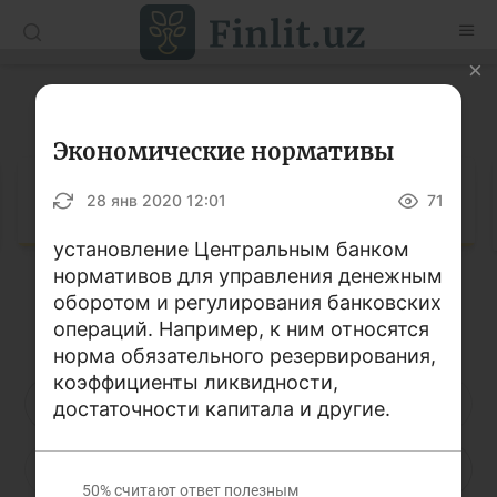
O’zb
Ўзб
Рус
Глоссарий
Статьи
Экономические нормативы
Учебные материалы
Глоссарий
28 янв 2020 12:01
71
Глоссарий
установление Центральным банком
нормативов для управления денежным
Книги по финансовой грамотности
оборотом и регулирования банковских
Кириллица
Латиница
Видео
операций. Например, к ним относятся
норма обязательного резервирования,
коэффициенты ликвидности,
Проекты
А
Б
В
Г
Д
Е
Ё
достаточности капитала и другие.
Интерактивные услуги
Ж
З
И
Й
К
Л
М
Фотогалерея
50%
считают ответ полезным