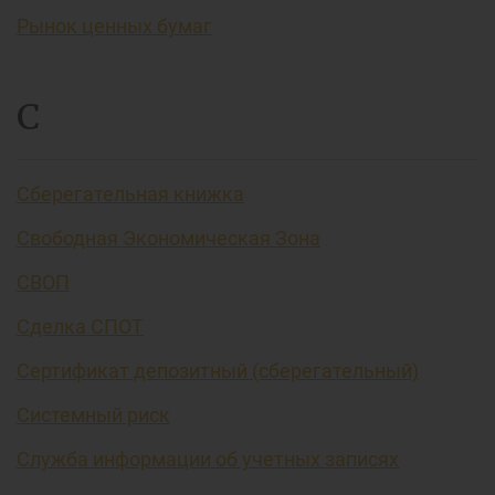
Рынок ценных бумаг
С
Сберегательная книжка
Свободная Экономическая Зона
СВОП
Сделка СПОТ
Сертификат депозитный (сберегательный)
Системный риск
Служба информации об учетных записях