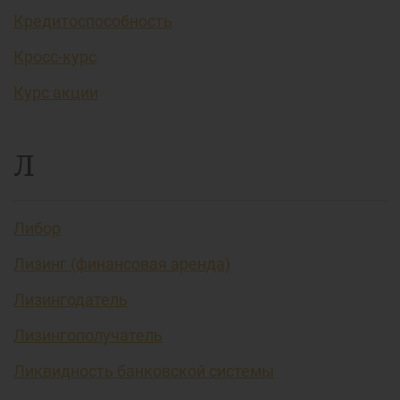
Кредитоспособность
Кросс-курс
Курс акции
Л
Либор
Лизинг (финансовая аренда)
Лизингодатель
Лизингополучатель
Ликвидность банковской системы