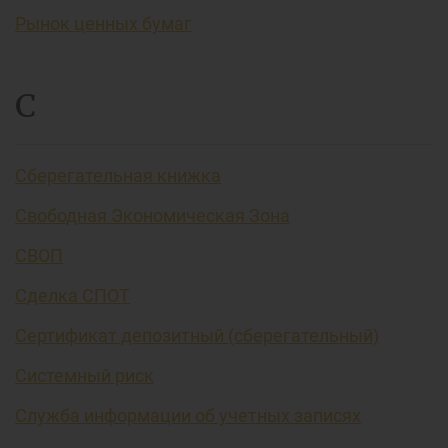
Рынок ценных бумаг
С
Сберегательная книжка
Свободная Экономическая Зона
СВОП
Сделка СПОТ
Сертификат депозитный (сберегательный)
Системный риск
Служба информации об учетных записях