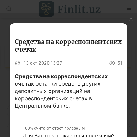
O’zb
Ўзб
Рус
Глоссарий
Статьи
Средства на корреспондентских
счетах
Учебные материалы
Глоссарий
13 окт 2020 13:27
51
Глоссарий
Средства на корреспондентских
Книги по финансовой грамотности
счетах
остатки средств других
Кириллица
Латиница
Видео
депозитных организаций на
корреспондентских счетах в
Центральном банке.
Проекты
А
Б
В
Г
Д
Е
Ё
Интерактивные услуги
100%
считают ответ полезным
Ж
З
И
Й
К
Л
М
Фотогалерея
Для Вас ответ оказался полезным?