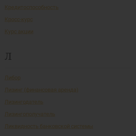
Кредитоспособность
Кросс-курс
Курс акции
Л
Либор
Лизинг (финансовая аренда)
Лизингодатель
Лизингополучатель
Ликвидность банковской системы