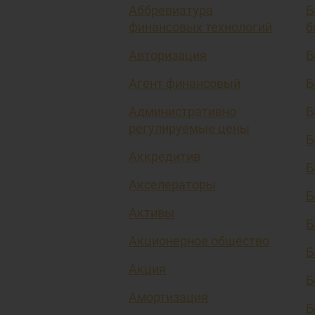
Аббревиатура
Б
финансовых технологий
б
Авторизация
Б
Агент финансовый
Б
Административно
Б
регулируемые цены
Б
Аккредитив
Б
Акселераторы
Б
Активы
Б
Акционерное общество
Б
Акция
Б
Амортизация
Б