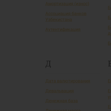
Амортизация (износ)
Б
Ассоциация банков
Б
Узбекистана
Б
Аутентификация
д
Б
Д
Дата валютирования
Е
Девальвация
Е
у
Денежная база
Е
Денежная масса