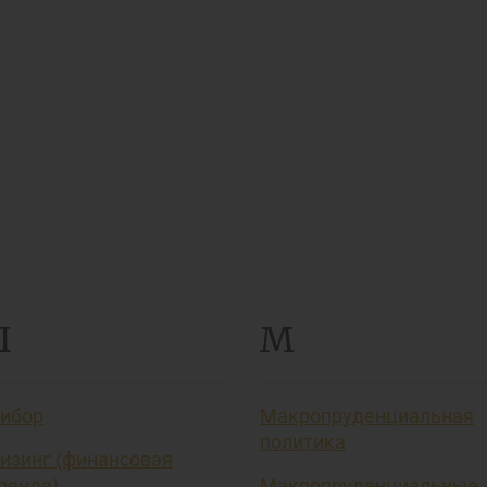
Л
М
ибор
Макропруденциальная
политика
изинг (финансовая
ренда)
Макропруденциальные