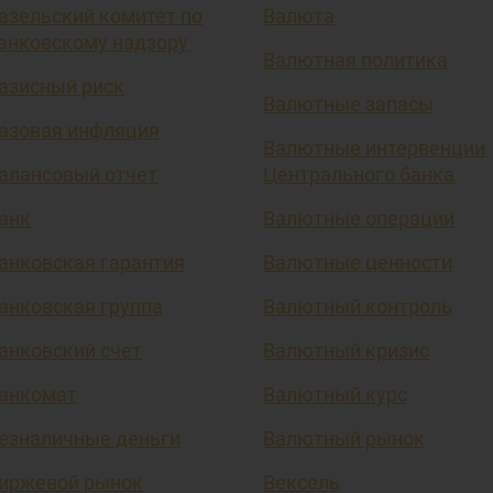
азельский комитет по
Валюта
анковскому надзору
Валютная политика
азисный риск
Валютные запасы
азовая инфляция
Валютные интервенции
алансовый отчет
Центрального банка
анк
Валютные операции
анковская гарантия
Валютные ценности
анковская группа
Валютный контроль
анковский счет
Валютный кризис
анкомат
Валютный курс
езналичные деньги
Валютный рынок
иржевой рынок
Вексель