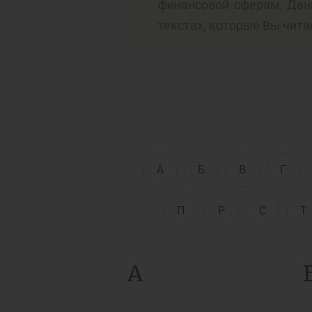
финансовой сферам. Дан
текстах, которые Вы чита
Д
Финансовый рынок
п
э
Права потребителей
банковских услуг
Предприн
А
Б
В
Г
П
Р
С
Т
А