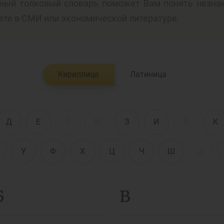
ный толковый словарь поможет Вам понять незна
ете в СМИ или экономической литературе.
енежно-кредитная
Финансовая
олитика и ее
безопасность
лементы
Кириллица
Латиница
Исламское
финансировани
имательство
Д
Е
Ё
Ж
З
И
Й
К
У
Ф
Х
Ц
Ч
Ш
Щ
Б
В