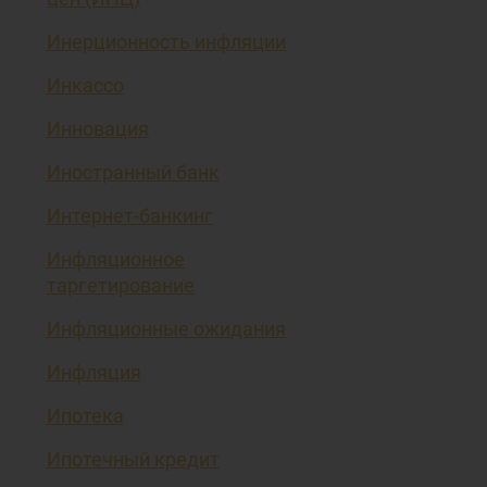
Инерционность инфляции
Инкассо
Инновация
Иностранный банк
Интернет-банкинг
Инфляционное
таргетирование
Инфляционные ожидания
Инфляция
Ипотека
Ипотечный кредит