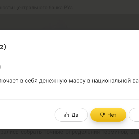
ности Центрального банка РУз
2)
0
ючает в себя денежную массу в национальной ва
еньги
Депозит (вклад
Да
Нет
юджет
Платежи и пере
рались собрать точные определения терминов, от