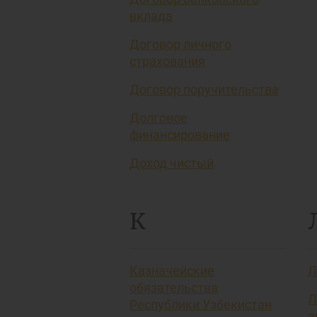
вклада
Договор личного
страхования
Договор поручительства
Долговое
финансирование
Доход чистый
К
Казначейские
Л
обязательства
Л
Республики Узбекистан
а