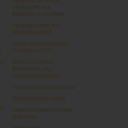
обращении (вне
банковской системы)
Наличные деньги в
обращении (М0)
Налог на добавленную
я
стоимость (НДС)
вы
Налог на доходы
физических лиц
(подоходный налог)
Недействующие кредиты
Немонетарное золото
ая
Немонетарные факторы
инфляции
Нерезидент