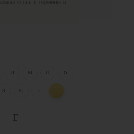
комые слова и термины в
Интерактивные
услуги
Фотогалерея
О проекте
Поиск по сайту
Карта сайта
е
Л
М
Н
О
Э
Ю
Я
...
Г