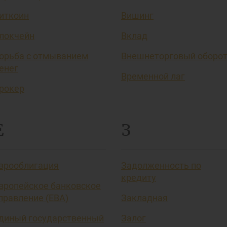
иткоин
Вишинг
локчейн
Вклад
орьба с отмыванием
Внешнеторговый оборо
енег
Временной лаг
рокер
Е
З
врооблигация
Задолженность по
кредиту
вропейское банковское
правление (EBA)
Закладная
диный государственный
Залог