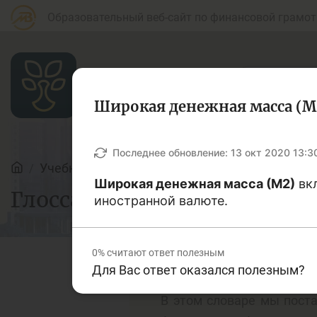
Образовательный веб-сайт по финансовой грамот
Широкая денежная масса (М
Статьи
Последнее обновление:
13 окт 2020 13:3
Учебные материалы
Глоссарий
Широкая денежная масса (М2)
вкл
Глоссарий
Для банковских
иностранной валюте.
Д
агентов
0%
считают ответ полезным
Для Вас ответ оказался полезным?
Кредит
Б
В этом словаре мы поста