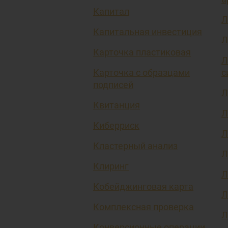
Капитал
Л
Капитальная инвестиция
Л
Карточка пластиковая
Л
Карточка с образцами
с
подписей
Л
Квитанция
Л
Киберриск
Л
Кластерный анализ
Л
Клиринг
Л
Кобейджинговая карта
Л
Комплексная проверка
Л
Конверсионные операции