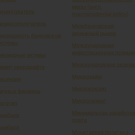
меры (англ.
изингодатель
macroprudential policy)
изингополучатель
Межбанковский
денежный рынок
иквидность банковской
истемы
Международная
инвестиционная позици
иквидные активы
Международные резер
имит овердрафта
Микрозайм
ицензия
Микрокредит
ичные финансы
Микролизинг
оготип
Минимальная заработн
омбард
плата
омбард
Монетарная политика