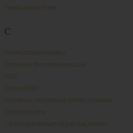
Рынок ценных бумаг
С
Сберегательная книжка
Свободная Экономическая Зона
СВОП
Сделка СПОТ
Сертификат депозитный (сберегательный)
Системный риск
Служба информации об учетных записях