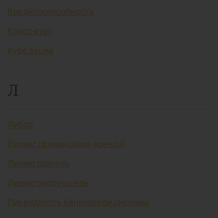
Кредитоспособность
Кросс-курс
Курс акции
Л
Либор
Лизинг (финансовая аренда)
Лизингодатель
Лизингополучатель
Ликвидность банковской системы