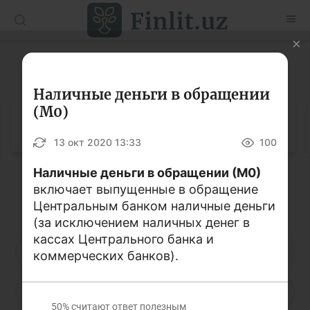
O’zb
Ўзб
Рус
Глоссарий
Статьи
Наличные деньги в обращении
(М0)
Учебные материалы
Глоссарий
13 окт 2020 13:33
100
Глоссарий
Наличные деньги в обращении (М0)
Книги по финансовой грамотности
включает выпущенные в обращение
Кириллица
Латиница
Видео
Центральным банком наличные деньги
(за исключением наличных денег в
кассах Центрального банка и
Проекты
А
Б
В
Г
Д
Е
Ё
коммерческих банков).
Интерактивные услуги
Ж
З
И
Й
К
Л
М
Фотогалерея
50%
считают ответ полезным