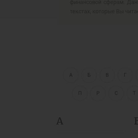
финансовой сферам. Дан
текстах, которые Вы чита
Д
Финансовый рынок
п
э
Права потребителей
банковских услуг
Предприн
А
Б
В
Г
П
Р
С
Т
А