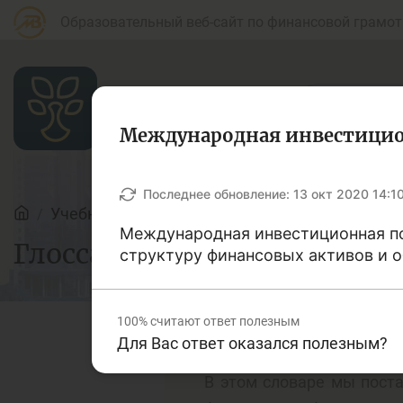
Образовательный веб-сайт по финансовой грамот
Международная инвестицио
Статьи
Последнее обновление:
13 окт 2020 14:1
Учебные материалы
Глоссарий
Международная
инвестиционная п
Глоссарий
Для банковских
структуру финансовых активов и о
Д
агентов
100%
считают ответ полезным
Для Вас ответ оказался полезным?
Кредит
Б
В этом словаре мы поста