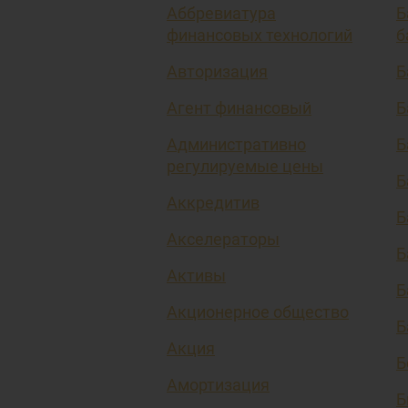
Аббревиатура
Б
финансовых технологий
б
Авторизация
Б
Агент финансовый
Б
Административно
Б
регулируемые цены
Б
Аккредитив
Б
Акселераторы
Б
Активы
Б
Акционерное общество
Б
Акция
Б
Амортизация
Б