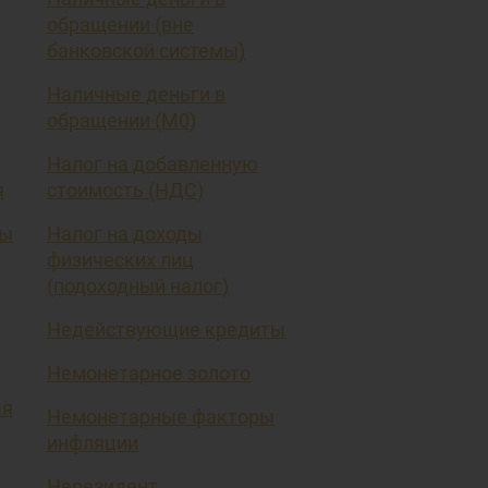
обращении (вне
банковской системы)
Наличные деньги в
обращении (М0)
Налог на добавленную
я
стоимость (НДС)
вы
Налог на доходы
физических лиц
(подоходный налог)
Недействующие кредиты
Немонетарное золото
ая
Немонетарные факторы
инфляции
Нерезидент