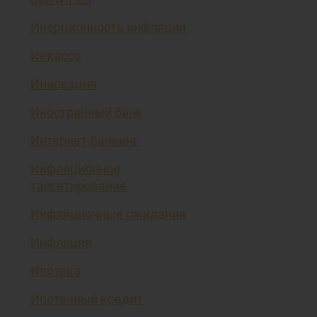
Инерционность инфляции
Инкассо
Инновация
Иностранный банк
Интернет-банкинг
Инфляционное
таргетирование
Инфляционные ожидания
Инфляция
Ипотека
Ипотечный кредит