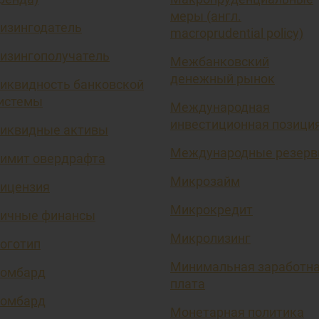
меры (англ.
изингодатель
macroprudential policy)
изингополучатель
Межбанковский
денежный рынок
иквидность банковской
истемы
Международная
инвестиционная позици
иквидные активы
Международные резер
имит овердрафта
Микрозайм
ицензия
Микрокредит
ичные финансы
Микролизинг
оготип
Минимальная заработн
омбард
плата
омбард
Монетарная политика