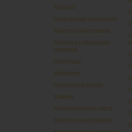
Капитал
Л
Капитальная инвестиция
Л
Карточка пластиковая
Л
Карточка с образцами
с
подписей
Л
Квитанция
Л
Киберриск
Л
Кластерный анализ
Л
Клиринг
Л
Кобейджинговая карта
Л
Комплексная проверка
Л
Конверсионные операции