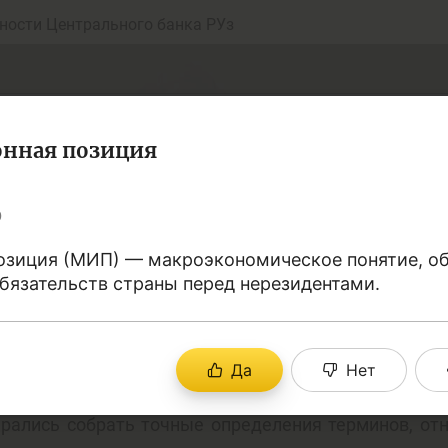
ности Центрального банка РУз
нная позиция
0
озиция
(МИП) — макроэкономическое понятие, о
бязательств страны перед нерезидентами.
еньги
Депозит (вклад
Да
Нет
юджет
Платежи и пере
рались собрать точные определения терминов, от