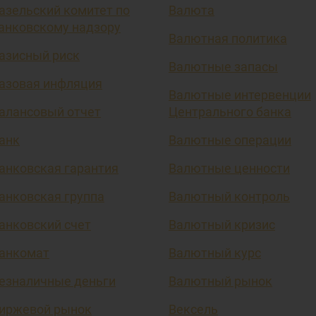
азельский комитет по
Валюта
анковскому надзору
Валютная политика
азисный риск
Валютные запасы
азовая инфляция
Валютные интервенции
алансовый отчет
Центрального банка
анк
Валютные операции
анковская гарантия
Валютные ценности
анковская группа
Валютный контроль
анковский счет
Валютный кризис
анкомат
Валютный курс
езналичные деньги
Валютный рынок
иржевой рынок
Вексель