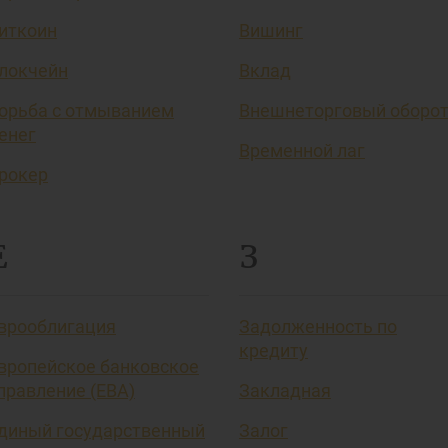
иткоин
Вишинг
локчейн
Вклад
орьба с отмыванием
Внешнеторговый оборо
енег
Временной лаг
рокер
Е
З
врооблигация
Задолженность по
кредиту
вропейское банковское
правление (EBA)
Закладная
диный государственный
Залог