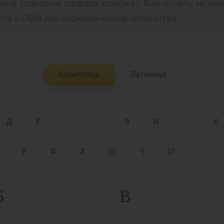
ный толковый словарь поможет Вам понять незна
ете в СМИ или экономической литературе.
енежно-кредитная
Финансовая
олитика и ее
безопасность
лементы
Кириллица
Латиница
Исламское
финансировани
имательство
Д
Е
Ё
Ж
З
И
Й
К
У
Ф
Х
Ц
Ч
Ш
Щ
Б
В