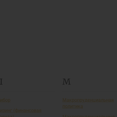
Л
М
ибор
Макропруденциальная
политика
изинг (финансовая
ренда)
Макропруденциальные