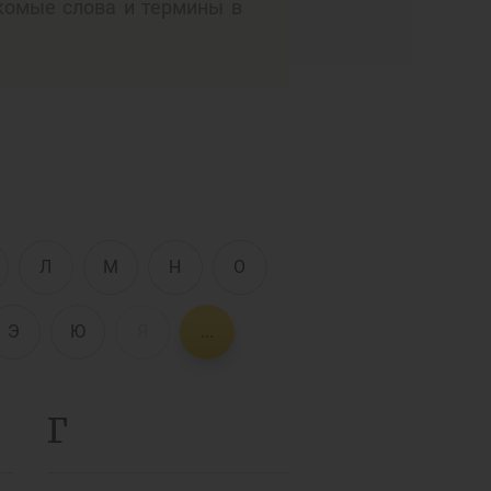
комые слова и термины в
Интерактивные
услуги
Фотогалерея
О проекте
Поиск по сайту
Карта сайта
е
Л
М
Н
О
Э
Ю
Я
...
Г