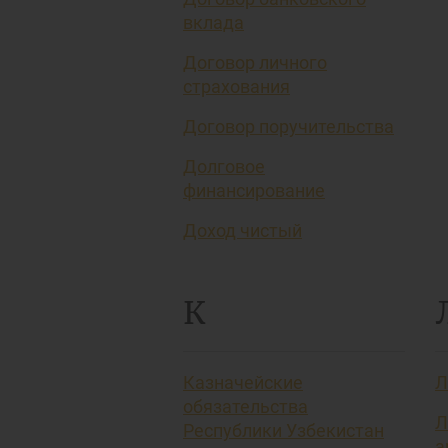
вклада
Договор личного
страхования
Договор поручительства
Долговое
финансирование
Доход чистый
К
Казначейские
Л
обязательства
Л
Республики Узбекистан
а