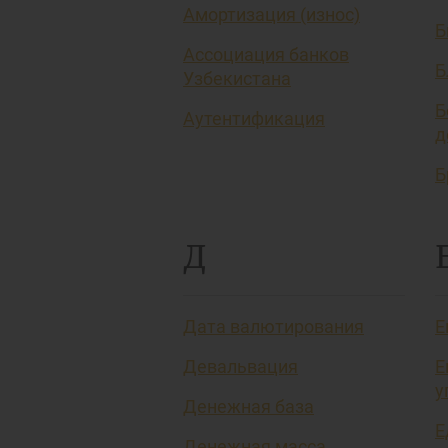
Амортизация (износ)
Б
Ассоциация банков
Б
Узбекистана
Б
Аутентификация
д
Б
Д
Дата валютирования
Е
Девальвация
Е
у
Денежная база
Е
Денежная масса