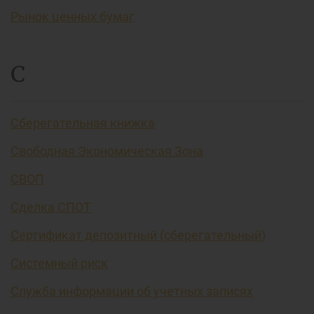
Рынок ценных бумаг
С
Сберегательная книжка
Свободная Экономическая Зона
СВОП
Сделка СПОТ
Сертификат депозитный (сберегательный)
Системный риск
Служба информации об учетных записях