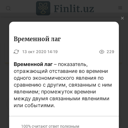
O’zb
Ўзб
Рус
Глоссарий
Статьи
Временной лаг
Учебные материалы
Глоссарий
13 окт 2020 14:19
229
Глоссарий
Временной лаг
– показатель,
отражающий отставание во времени
Книги по финансовой грамотности
одного экономического явления по
Кириллица
Латиница
Видео
сравнению с другим, связанным с ним
явлением; промежуток времени
между двумя связанными явлениями
Проекты
А
Б
В
Г
Д
Е
Ё
или событиями.
Интерактивные услуги
Ж
З
И
Й
К
Л
М
Фотогалерея
100%
считают ответ полезным