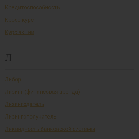
Кредитоспособность
Кросс-курс
Курс акции
Л
Либор
Лизинг (финансовая аренда)
Лизингодатель
Лизингополучатель
Ликвидность банковской системы