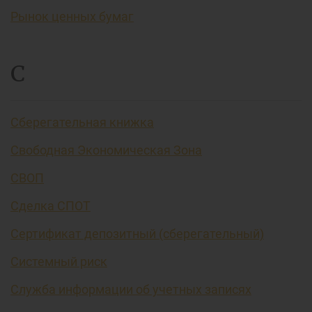
Рынок ценных бумаг
С
Сберегательная книжка
Свободная Экономическая Зона
СВОП
Сделка СПОТ
Сертификат депозитный (сберегательный)
Системный риск
Служба информации об учетных записях