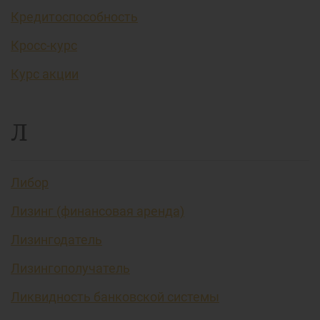
Кредитоспособность
Кросс-курс
Курс акции
Л
Либор
Лизинг (финансовая аренда)
Лизингодатель
Лизингополучатель
Ликвидность банковской системы