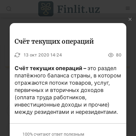
O’zb
Ўзб
Рус
Глоссарий
Статьи
Счёт текущих операций
Учебные материалы
Глоссарий
13 окт 2020 14:24
80
Глоссарий
Счёт текущих операций –
это раздел
платёжного баланса страны, в котором
Книги по финансовой грамотности
отражаются потоки товаров, услуг,
Кириллица
Латиница
Видео
первичных и вторичных доходов
(оплата труда работников,
инвестиционные доходы и прочие)
Проекты
А
Б
В
Г
Д
Е
Ё
между резидентами и нерезидентами.
Интерактивные услуги
Ж
З
И
Й
К
Л
М
Фотогалерея
100%
считают ответ полезным