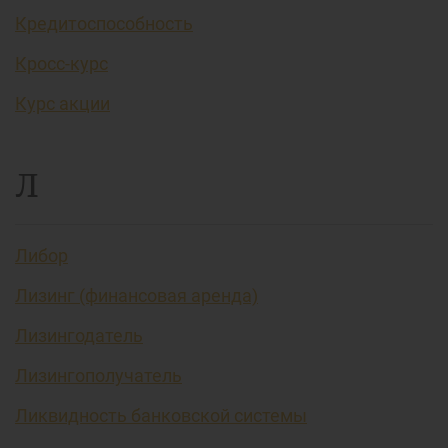
Кредитоспособность
Кросс-курс
Курс акции
Л
Либор
Лизинг (финансовая аренда)
Лизингодатель
Лизингополучатель
Ликвидность банковской системы