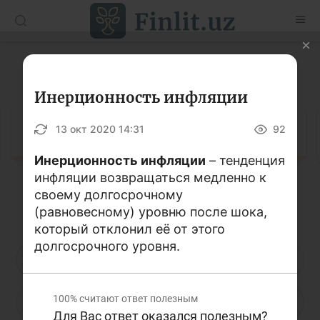
O’zb
Ўзб
Рус
Глоссарий
Статьи
Инерционность инфляции
Учебные материалы
Глоссарий
13 окт 2020 14:31
92
Глоссарий
Инерционность инфляции
– тенденция
инфляции возвращаться медленно к
Книги по финансовой грамотности
своему долгосрочному
Кириллица
Латиница
Видео
(равновесному) уровню после шока,
который отклонил её от этого
долгосрочного уровня.
Проекты
А
Б
В
Г
Д
Е
Ё
Интерактивные услуги
100%
считают ответ полезным
Ж
З
И
Й
К
Л
М
Фотогалерея
Для Вас ответ оказался полезным?