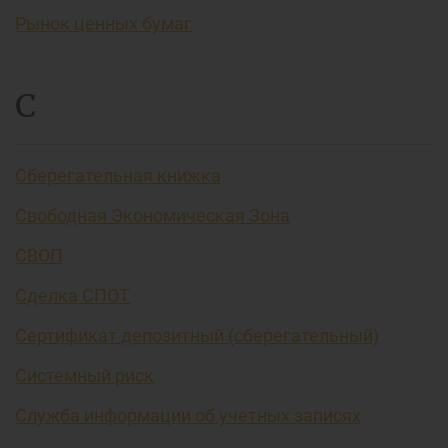
Рынок ценных бумаг
С
Сберегательная книжка
Свободная Экономическая Зона
СВОП
Сделка СПОТ
Сертификат депозитный (сберегательный)
Системный риск
Служба информации об учетных записях