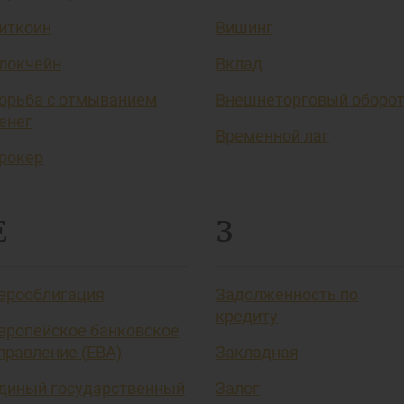
иткоин
Вишинг
локчейн
Вклад
орьба с отмыванием
Внешнеторговый оборо
енег
Временной лаг
рокер
Е
З
врооблигация
Задолженность по
кредиту
вропейское банковское
правление (EBA)
Закладная
диный государственный
Залог