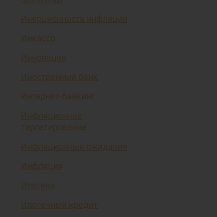
Инерционность инфляции
Инкассо
Инновация
Иностранный банк
Интернет-банкинг
Инфляционное
таргетирование
Инфляционные ожидания
Инфляция
Ипотека
Ипотечный кредит