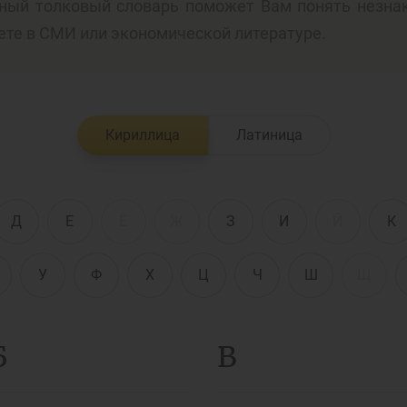
ный толковый словарь поможет Вам понять незна
ете в СМИ или экономической литературе.
енежно-кредитная
Финансовая
олитика и ее
безопасность
лементы
Кириллица
Латиница
Исламское
финансировани
имательство
Д
Е
Ё
Ж
З
И
Й
К
У
Ф
Х
Ц
Ч
Ш
Щ
Б
В