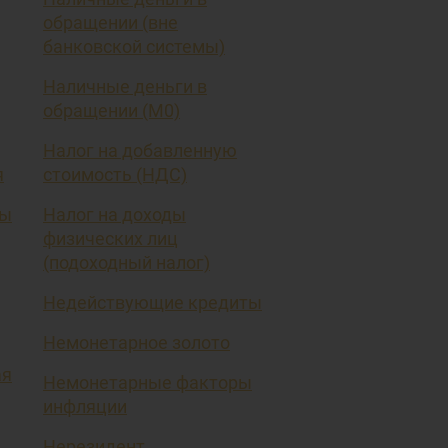
обращении (вне
банковской системы)
Наличные деньги в
обращении (М0)
Налог на добавленную
я
стоимость (НДС)
вы
Налог на доходы
физических лиц
(подоходный налог)
Недействующие кредиты
Немонетарное золото
ая
Немонетарные факторы
инфляции
Нерезидент