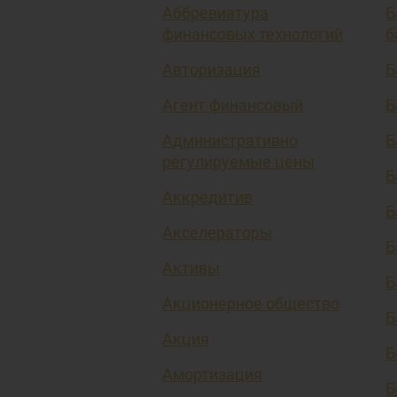
Аббревиатура
Б
финансовых технологий
б
Авторизация
Б
Агент финансовый
Б
Административно
Б
регулируемые цены
Б
Аккредитив
Б
Акселераторы
Б
Активы
Б
Акционерное общество
Б
Акция
Б
Амортизация
Б