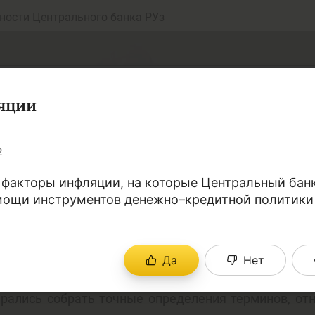
ности Центрального банка РУз
яции
2
 факторы инфляции, на которые Центральный бан
мощи инструментов денежно–кредитной политики 
еньги
Депозит (вклад
Да
Нет
юджет
Платежи и пере
рались собрать точные определения терминов, от