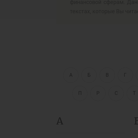
финансовой сферам. Дан
текстах, которые Вы чита
Д
Финансовый рынок
п
э
Права потребителей
банковских услуг
Предприн
А
Б
В
Г
П
Р
С
Т
А