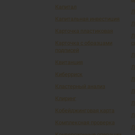
Капитал
Л
Капитальная инвестиция
Л
Карточка пластиковая
Л
Карточка с образцами
с
подписей
Л
Квитанция
Л
Киберриск
Л
Кластерный анализ
Л
Клиринг
Л
Кобейджинговая карта
Л
Комплексная проверка
Л
Конверсионные операции