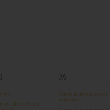
Л
М
ибор
Макропруденциальная
политика
изинг (финансовая
ренда)
Макропруденциальные