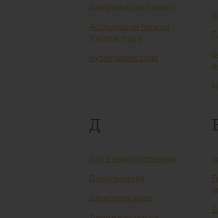
Амортизация (износ)
Б
Ассоциация банков
Б
Узбекистана
Б
Аутентификация
д
Б
Д
Дата валютирования
Е
Девальвация
Е
у
Денежная база
Е
Денежная масса