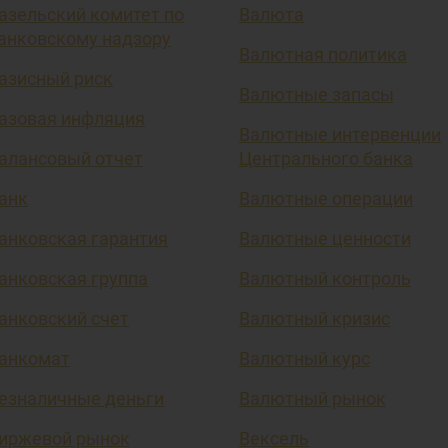
азельский комитет по
Валюта
анковскому надзору
Валютная политика
азисный риск
Валютные запасы
азовая инфляция
Валютные интервенции
алансовый отчет
Центрального банка
анк
Валютные операции
анковская гарантия
Валютные ценности
анковская группа
Валютный контроль
анковский счет
Валютный кризис
анкомат
Валютный курс
езналичные деньги
Валютный рынок
иржевой рынок
Вексель