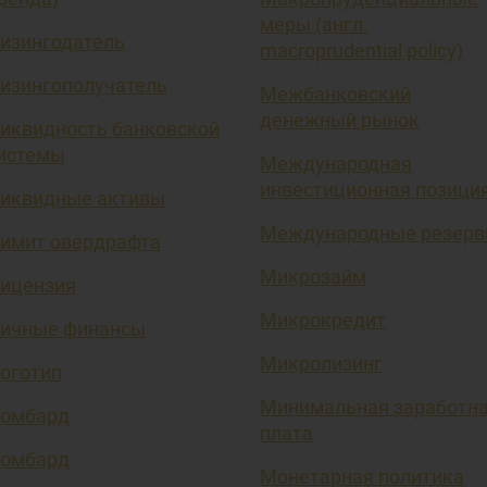
меры (англ.
изингодатель
macroprudential policy)
изингополучатель
Межбанковский
денежный рынок
иквидность банковской
истемы
Международная
инвестиционная позици
иквидные активы
Международные резер
имит овердрафта
Микрозайм
ицензия
Микрокредит
ичные финансы
Микролизинг
оготип
Минимальная заработн
омбард
плата
омбард
Монетарная политика