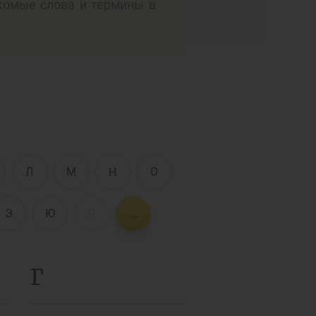
комые слова и термины в
Интерактивные
услуги
Фотогалерея
О проекте
Поиск по сайту
Карта сайта
е
Л
М
Н
О
Э
Ю
Я
...
Г