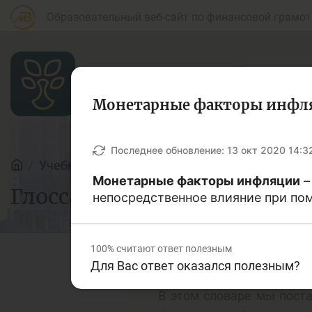
Образовательный веб-сайт по финансовой грамот
Монетарные факторы инфл
Статьи
Последнее обновление:
13 окт 2020 14:3
Учебные материалы
Глоссарий
Монетарные факторы инфляции
–
Глоссарий
Для банковских
непосредственное влияние при по
Д
агентов
100%
считают ответ полезным
Для Вас ответ оказался полезным?
Кредит
Б
В этом словаре мы поста