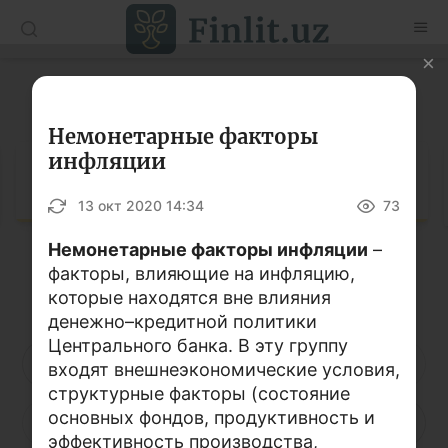
O’zb
Ўзб
Рус
Глоссарий
Статьи
Немонетарные факторы
инфляции
Учебные материалы
Глоссарий
13 окт 2020 14:34
73
Глоссарий
Немонетарные факторы инфляции
–
Книги по финансовой грамотности
факторы, влияющие на инфляцию,
Кириллица
Латиница
Видео
которые находятся вне влияния
денежно–кредитной политики
Центрального банка. В эту группу
Проекты
А
Б
В
Г
Д
Е
Ё
входят внешнеэкономические условия,
структурные факторы (состояние
Интерактивные услуги
основных фондов, продуктивность и
Ж
З
И
Й
К
Л
М
Фотогалерея
эффективность производства,