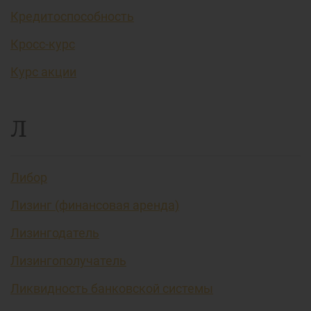
Кредитоспособность
Кросс-курс
Курс акции
Л
Либор
Лизинг (финансовая аренда)
Лизингодатель
Лизингополучатель
Ликвидность банковской системы