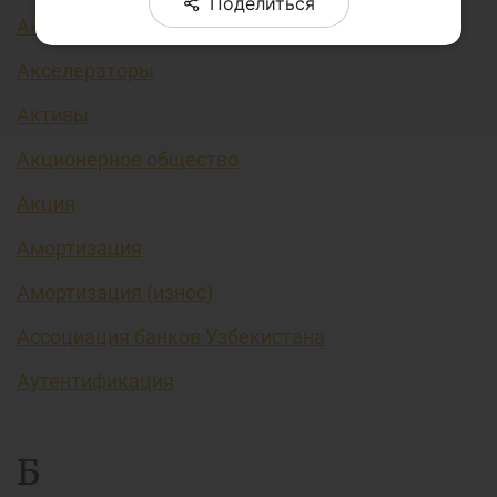
Поделиться
Аккредитив
Акселераторы
Активы
Акционерное общество
Акция
Амортизация
Амортизация (износ)
Ассоциация банков Узбекистана
Аутентификация
Б