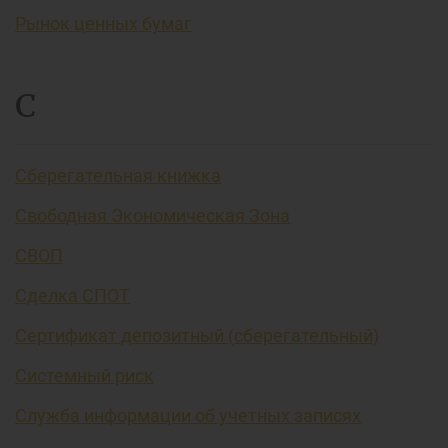
Рынок ценных бумаг
С
Сберегательная книжка
Свободная Экономическая Зона
СВОП
Сделка СПОТ
Сертификат депозитный (сберегательный)
Системный риск
Служба информации об учетных записях