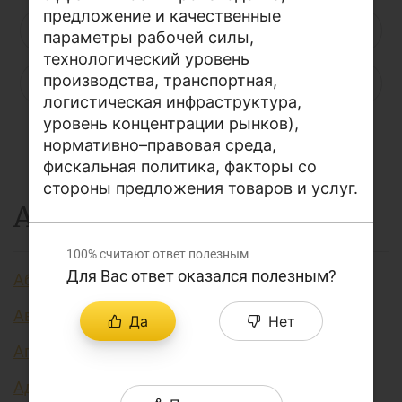
предложение и качественные
О проекте
Н
О
П
Р
С
Т
У
параметры рабочей силы,
Поиск по сайту
технологический уровень
производства, транспортная,
Ф
Х
Ц
Ч
Ш
Щ
Э
Карта сайта
логистическая инфраструктура,
уровень концентрации рынков),
Ю
Я
...
нормативно–правовая среда,
фискальная политика, факторы со
стороны предложения товаров и услуг.
А
100%
считают ответ полезным
Для Вас ответ оказался полезным?
Аббревиатура финансовых технологий
Авторизация
Да
Нет
Агент финансовый
Административно регулируемые цены