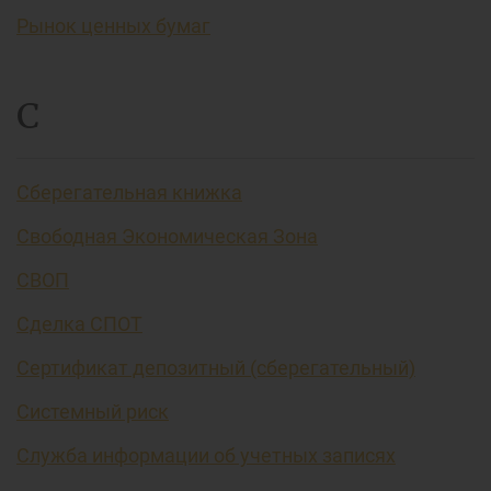
Рынок ценных бумаг
С
Сберегательная книжка
Свободная Экономическая Зона
СВОП
Сделка СПОТ
Сертификат депозитный (сберегательный)
Системный риск
Служба информации об учетных записях