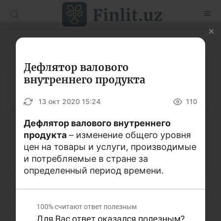
O’zb
Ўзб
Рус
Глоссарий
Статьи
Дефлятор валового
внутреннего продукта
Учебные материалы
Глоссарий
13 окт 2020 15:24
110
Глоссарий
Дефлятор валового внутреннего
Книги по финансовой грамотности
продукта
– изменение общего уровня
Кириллица
Латиница
Видео
цен на товары и услуги, производимые
и потребляемые в стране за
определенный период времени.
Проекты
А
Б
В
Г
Д
Е
Ё
Интерактивные услуги
100%
считают ответ полезным
Ж
З
И
Й
К
Л
М
Фотогалерея
Для Вас ответ оказался полезным?