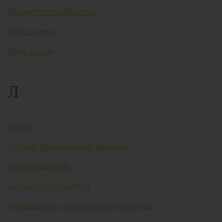
Кредитоспособность
Кросс-курс
Курс акции
Л
Либор
Лизинг (финансовая аренда)
Лизингодатель
Лизингополучатель
Ликвидность банковской системы