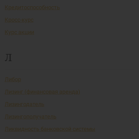
Кредитоспособность
Кросс-курс
Курс акции
Л
Либор
Лизинг (финансовая аренда)
Лизингодатель
Лизингополучатель
Ликвидность банковской системы