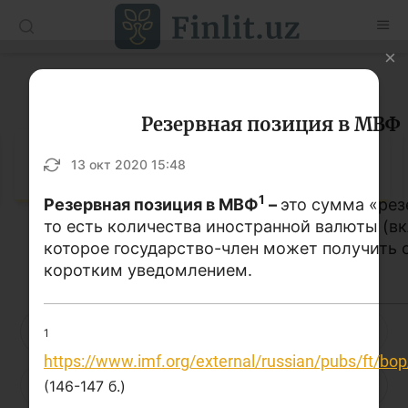
O’zb
Ўзб
Рус
Глоссарий
Статьи
Резервная позиция в МВФ
Учебные материалы
Глоссарий
13 окт 2020 15:48
Глоссарий
1
Резервная позиция в МВФ
–
это сумма «рез
то есть количества иностранной валюты (в
Книги по финансовой грамотности
которое государство-член может получить 
Кириллица
Латиница
Видео
коротким уведомлением.
Проекты
А
Б
В
Г
Д
Е
Ё
1
Интерактивные услуги
https://www.imf.org/external/russian/pubs/ft/b
Ж
З
И
Й
К
Л
М
(146-147 б.)
Фотогалерея