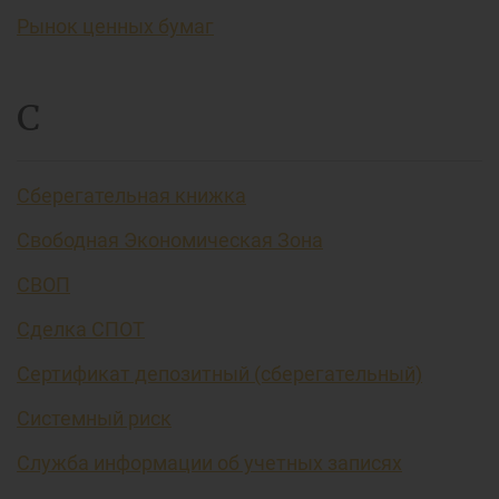
Рынок ценных бумаг
С
Сберегательная книжка
Свободная Экономическая Зона
СВОП
Сделка СПОТ
Сертификат депозитный (сберегательный)
Системный риск
Служба информации об учетных записях