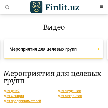
O’zb
Ўзб
Рус
Видео
Статьи
Учебные материалы
Мероприятия для целевых групп
Глоссарий
Книги по финансовой грамотности
Видео
Мероприятия для целевых
групп
Проекты
Для детей
Для студентов
Интерактивные услуги
Для женщин
Для мигрантов
Для предпринимателей
Фотогалерея